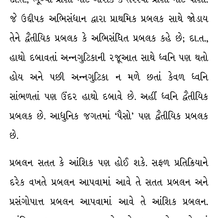
જે ઉદ્દીપક અભિસંધાન દ્વારા પ્રાથમિક પ્રબલક સાથે જોડાય
તેને દ્વૈતીયિક પ્રબલક કે અભિસંધિત પ્રબલક કહે છે; દા.ત.,
હાથો દબાવતાં અન્નગુટિકાની રજૂઆત સાથે ધ્વનિ પણ થતો
હોય અને પછી અન્નગુટિકા ન મળે છતાં કેવળ ધ્વનિ
સાંભળતાં પણ ઉંદર હાથો દબાવે છે. અહીં ધ્વનિ દ્વૈતીયિક
પ્રબલક છે. આધુનિક જગતમાં ‘પૈસો’ પણ દ્વૈતીયિક પ્રબલક
છે.
પ્રબલન સતત કે આંશિક પણ હોઈ શકે. સફળ પ્રતિક્રિયાને
દરેક વખતે પ્રબલન આપવામાં આવે તે સતત પ્રબલન અને
પ્રસંગોપાત્ત પ્રબલન આપવામાં આવે તે આંશિક પ્રબલન.