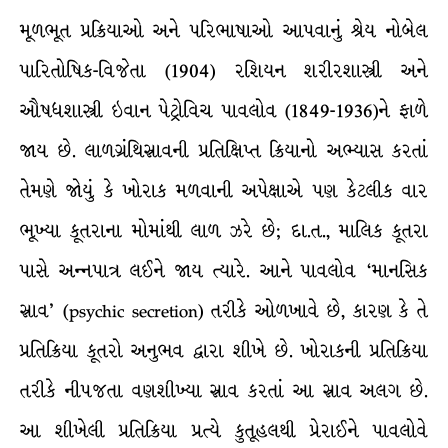
મૂળભૂત પ્રક્રિયાઓ અને પરિભાષાઓ આપવાનું શ્રેય નોબેલ
પારિતોષિક-વિજેતા (1904) રશિયન શરીરશાસ્ત્રી અને
ઔષધશાસ્ત્રી ઇવાન પેટ્રોવિચ પાવલોવ (1849-1936)ને ફાળે
જાય છે. લાળગ્રંથિસ્રાવની પ્રતિક્ષિપ્ત ક્રિયાનો અભ્યાસ કરતાં
તેમણે જોયું કે ખોરાક મળવાની અપેક્ષાએ પણ કેટલીક વાર
ભૂખ્યા કૂતરાના મોમાંથી લાળ ઝરે છે; દા.ત., માલિક કૂતરા
પાસે અન્નપાત્ર લઈને જાય ત્યારે. આને પાવલોવ ‘માનસિક
સ્રાવ’ (psychic secretion) તરીકે ઓળખાવે છે, કારણ કે તે
પ્રતિક્રિયા કૂતરો અનુભવ દ્વારા શીખે છે. ખોરાકની પ્રતિક્રિયા
તરીકે નીપજતા વણશીખ્યા સ્રાવ કરતાં આ સ્રાવ અલગ છે.
આ શીખેલી પ્રતિક્રિયા પ્રત્યે કુતૂહલથી પ્રેરાઈને પાવલોવે