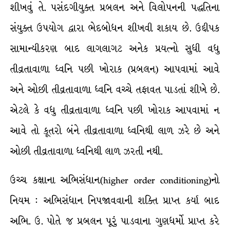
શીખવું તે. પસંદગીયુક્ત પ્રબલન અને વિલોપનની પદ્ધતિના
સંયુક્ત ઉપયોગ દ્વારા ભેદબોધન શીખવી શકાય છે. ઉદ્દીપક
સામાન્યીકરણ બાદ લાગલાગટ અનેક પ્રયત્નો સુધી વધુ
તીવ્રતાવાળા ધ્વનિ પછી ખોરાક (પ્રબલન) આપવામાં આવે
અને ઓછી તીવ્રતાવાળા ધ્વનિ વચ્ચે તફાવત પાડતાં શીખે છે.
એટલે કે વધુ તીવ્રતાવાળા ધ્વનિ પછી ખોરાક આપવામાં ન
આવે તો કૂતરો બંને તીવ્રતાવાળા ધ્વનિથી લાળ ઝરે છે અને
ઓછી તીવ્રતાવાળા ધ્વનિથી લાળ ઝરતી નથી.
ઉચ્ચ કક્ષાના અભિસંધાન(higher order conditioning)નો
નિયમ : અભિસંધાન નિપજાવવાની શક્તિ પ્રાપ્ત કર્યા બાદ
અભિ. ઉ. પોતે જ પ્રબલન પૂરું પાડવાના ગુણધર્મો પ્રાપ્ત કરે