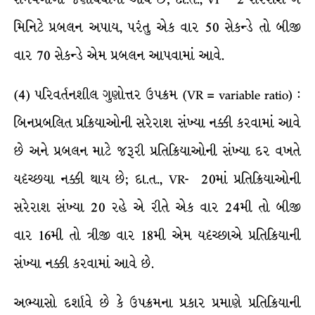
મિનિટે પ્રબલન અપાય, પરંતુ એક વાર 50 સેકન્ડે તો બીજી
વાર 70 સેકન્ડે એમ પ્રબલન આપવામાં આવે.
(4) પરિવર્તનશીલ ગુણોત્તર ઉપક્રમ (VR = variable ratio) :
બિનપ્રબલિત પ્રક્રિયાઓની સરેરાશ સંખ્યા નક્કી કરવામાં આવે
છે અને પ્રબલન માટે જરૂરી પ્રતિક્રિયાઓની સંખ્યા દર વખતે
યદૃચ્છયા નક્કી થાય છે; દા.ત., VR- 20માં પ્રતિક્રિયાઓની
સરેરાશ સંખ્યા 20 રહે એ રીતે એક વાર 24મી તો બીજી
વાર 16મી તો ત્રીજી વાર 18મી એમ યદૃચ્છાએ પ્રતિક્રિયાની
સંખ્યા નક્કી કરવામાં આવે છે.
અભ્યાસો દર્શાવે છે કે ઉપક્રમના પ્રકાર પ્રમાણે પ્રતિક્રિયાની