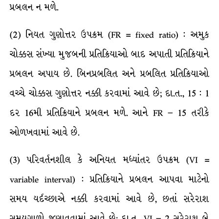
પ્રબલન ન મળે.
(2) નિયત ગુણોત્તર ઉપક્રમ (FR = fixed ratio) : અમુક
ચોક્કસ સંખ્યા મુજબની પ્રતિક્રિયાઓ બાદ અપાતી પ્રતિક્રિયાને
પ્રબલન અપાય છે. બિનપ્રબલિત અને પ્રબલિત પ્રતિક્રિયાઓ
વચ્ચે ચોક્કસ ગુણોત્તર નક્કી કરવામાં આવે છે; દા.ત., 15 : 1
દર 16મી પ્રતિક્રિયાને પ્રબલન મળે. આને FR – 15 તરીકે
ઓળખવામાં આવે છે.
(3) પરિવર્તનશીલ કે અનિયત મધ્યાંતર ઉપક્રમ (VI =
variable interval) : પ્રતિક્રિયાને પ્રબલન આપવા માટેનો
સમય યર્દચ્છાએ નક્કી કરવામાં આવે છે, છતાં સરેરાશ
સમયગાળો જણાવવામાં આવે છે; દા.ત., VI – 2 સરેરાશ બે