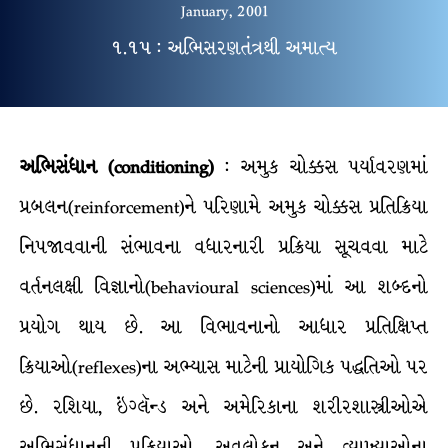
January, 2001
૧.૧૫ : અભિસરણતંત્રથી અમાત્ય
અભિસંધાન (conditioning)
: અમુક ચોક્કસ પર્યાવરણમાં
પ્રબલન(reinforcement)ને પરિણામે અમુક ચોક્કસ પ્રતિક્રિયા
નિપજાવવાની સંભાવના વધારનારી પ્રક્રિયા સૂચવવા માટે
વર્તનલક્ષી વિજ્ઞાનો(behavioural sciences)માં આ શબ્દનો
પ્રયોગ થાય છે. આ વિભાવનાનો આધાર પ્રતિક્ષિપ્ત
ક્રિયાઓ(reflexes)ના અભ્યાસ માટેની પ્રાયોગિક પદ્ધતિઓ પર
છે. રશિયા, ઇંગ્લૅન્ડ અને અમેરિકાના શરીરશાસ્ત્રીઓએ
અભિસંધાનની પ્રક્રિયાઓ, અવલોકન અને વ્યાખ્યાઓના