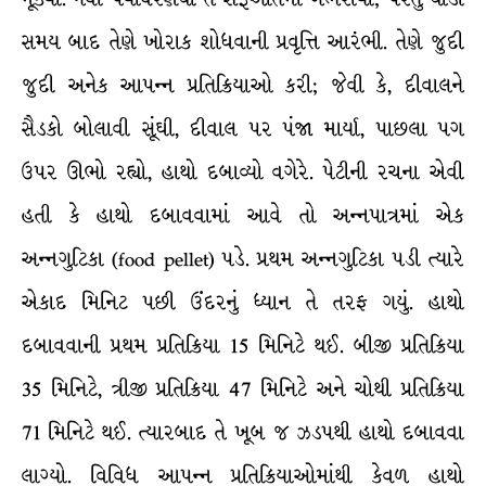
સમય બાદ તેણે ખોરાક શોધવાની પ્રવૃત્તિ આરંભી. તેણે જુદી
જુદી અનેક આપન્ન પ્રતિક્રિયાઓ કરી; જેવી કે, દીવાલને
સૈડકો બોલાવી સૂંઘી, દીવાલ પર પંજા માર્યા, પાછલા પગ
ઉપર ઊભો રહ્યો, હાથો દબાવ્યો વગેરે. પેટીની રચના એવી
હતી કે હાથો દબાવવામાં આવે તો અન્નપાત્રમાં એક
અન્નગુટિકા (food pellet) પડે. પ્રથમ અન્નગુટિકા પડી ત્યારે
એકાદ મિનિટ પછી ઉંદરનું ધ્યાન તે તરફ ગયું. હાથો
દબાવવાની પ્રથમ પ્રતિક્રિયા 15 મિનિટે થઈ. બીજી પ્રતિક્રિયા
35 મિનિટે, ત્રીજી પ્રતિક્રિયા 47 મિનિટે અને ચોથી પ્રતિક્રિયા
71 મિનિટે થઈ. ત્યારબાદ તે ખૂબ જ ઝડપથી હાથો દબાવવા
લાગ્યો. વિવિધ આપન્ન પ્રતિક્રિયાઓમાંથી કેવળ હાથો