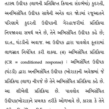
તટસ્થ ઉદ્દીપક (લાળની પ્રતિક્ષિપ્ત ક્રિયાના સંદર્ભમાં) કુદરતી,
અનભિસંધિત ઉદ્દીપક સાથેની અનેક વાર જોડમાં રજૂઆતને
પરિણામે કુદરતી ઉદ્દીપકની ગેરહાજરીમાં પ્રતિક્રિયા
નિપજાવવા સમર્થ બને છે, તેને અભિસંધિત ઉદ્દીપક કહે છે;
દા.ત., ઘંટડીનો અવાજ. આ ઉદ્દીપક દ્વારા પાવલોવ કૂતરામાં
લાળસ્રાવ નિયંત્રિત કરી શક્યા. (4) અભિસંધિત પ્રતિક્રિયા
(CR = conditioned response) : અભિસંધિત ઉદ્દીપક
(ઘંટડી) દ્વારા અનભિસંધિત ઉદ્દીપક (ખોરાક)ની અવેજીમાં જે
પ્રતિક્રિયા (લાળ) નીપજે છે તેને અભિસંધિત પ્રતિક્રિયા કહે છે.
આ શીખેલી પ્રતિક્રિયા છે. પાવલોવ અભિસંધિત
ઉદ્દીપક(ખોરાક)ને પ્રબલક તરીકે ઓળખાવે છે, કારણ કે તેને