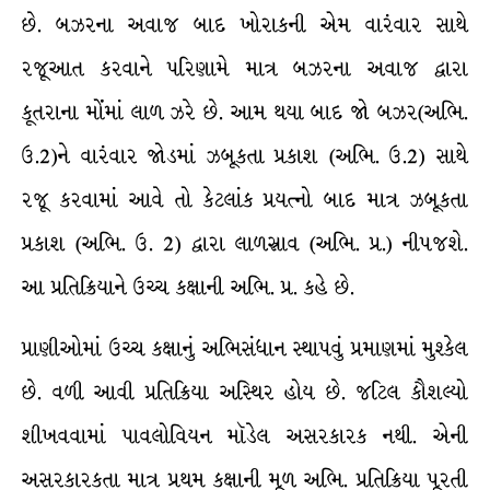
છે. બઝરના અવાજ બાદ ખોરાકની એમ વારંવાર સાથે
રજૂઆત કરવાને પરિણામે માત્ર બઝરના અવાજ દ્વારા
કૂતરાના મોંમાં લાળ ઝરે છે. આમ થયા બાદ જો બઝર(અભિ.
ઉ.2)ને વારંવાર જોડમાં ઝબૂકતા પ્રકાશ (અભિ. ઉ.2) સાથે
રજૂ કરવામાં આવે તો કેટલાંક પ્રયત્નો બાદ માત્ર ઝબૂકતા
પ્રકાશ (અભિ. ઉ. 2) દ્વારા લાળસ્રાવ (અભિ. પ્ર.) નીપજશે.
આ પ્રતિક્રિયાને ઉચ્ચ કક્ષાની અભિ. પ્ર. કહે છે.
પ્રાણીઓમાં ઉચ્ચ કક્ષાનું અભિસંધાન સ્થાપવું પ્રમાણમાં મુશ્કેલ
છે. વળી આવી પ્રતિક્રિયા અસ્થિર હોય છે. જટિલ કૌશલ્યો
શીખવવામાં પાવલોવિયન મૉડેલ અસરકારક નથી. એની
અસરકારકતા માત્ર પ્રથમ કક્ષાની મૂળ અભિ. પ્રતિક્રિયા પૂરતી