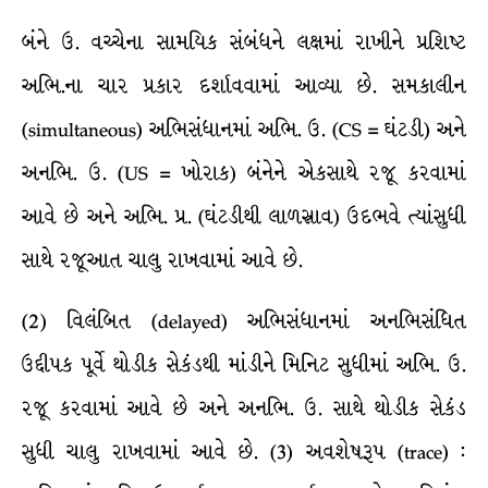
બંને ઉ. વચ્ચેના સામયિક સંબંધને લક્ષમાં રાખીને પ્રશિષ્ટ
અભિ.ના ચાર પ્રકાર દર્શાવવામાં આવ્યા છે. સમકાલીન
(simultaneous) અભિસંધાનમાં અભિ. ઉ. (CS = ઘંટડી) અને
અનભિ. ઉ. (US = ખોરાક) બંનેને એકસાથે રજૂ કરવામાં
આવે છે અને અભિ. પ્ર. (ઘંટડીથી લાળસ્રાવ) ઉદભવે ત્યાંસુધી
સાથે રજૂઆત ચાલુ રાખવામાં આવે છે.
(2) વિલંબિત (delayed) અભિસંધાનમાં અનભિસંધિત
ઉદ્દીપક પૂર્વે થોડીક સેકંડથી માંડીને મિનિટ સુધીમાં અભિ. ઉ.
રજૂ કરવામાં આવે છે અને અનભિ. ઉ. સાથે થોડીક સેકંડ
સુધી ચાલુ રાખવામાં આવે છે. (3) અવશેષરૂપ (trace) :