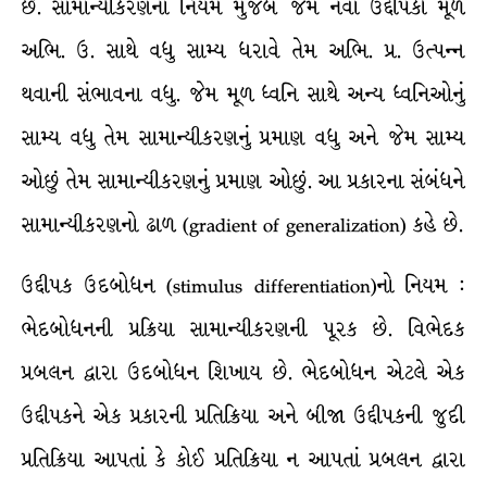
છે. સામાન્યીકરણના નિયમ મુજબ જેમ નવાં ઉદ્દીપકો મૂળ
અભિ. ઉ. સાથે વધુ સામ્ય ધરાવે તેમ અભિ. પ્ર. ઉત્પન્ન
થવાની સંભાવના વધુ. જેમ મૂળ ધ્વનિ સાથે અન્ય ધ્વનિઓનું
સામ્ય વધુ તેમ સામાન્યીકરણનું પ્રમાણ વધુ અને જેમ સામ્ય
ઓછું તેમ સામાન્યીકરણનું પ્રમાણ ઓછું. આ પ્રકારના સંબંધને
સામાન્યીકરણનો ઢાળ (gradient of generalization) કહે છે.
ઉદ્દીપક ઉદબોધન (stimulus differentiation)નો નિયમ :
ભેદબોધનની પ્રક્રિયા સામાન્યીકરણની પૂરક છે. વિભેદક
પ્રબલન દ્વારા ઉદબોધન શિખાય છે. ભેદબોધન એટલે એક
ઉદ્દીપકને એક પ્રકારની પ્રતિક્રિયા અને બીજા ઉદ્દીપકની જુદી
પ્રતિક્રિયા આપતાં કે કોઈ પ્રતિક્રિયા ન આપતાં પ્રબલન દ્વારા