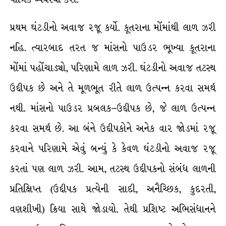
પ્રથમ ઘંટડીનો અવાજ રજૂ કર્યો. કૂતરાના મોંમાંથી લાળ ઝરી
નહિ. ત્યારબાદ તરત જ માંસનો પાઉડર ભૂખ્યા કૂતરાના
મોંમાં પહોંચાડ્યો, પરિણામે લાળ ઝરી. ઘંટડીનો અવાજ તટસ્થ
ઉદ્દીપક છે અને તે મૂળભૂત રીતે લાળ ઉત્પન્ન કરવા સમર્થ
નથી. માંસનો પાઉડર પ્રબલક–ઉદ્દીપક છે, જે લાળ ઉત્પન્ન
કરવા સમર્થ છે. આ બંને ઉદ્દીપકોને અનેક વાર જોડમાં રજૂ
કરવાને પરિણામે એવું બન્યું કે કેવળ ઘંટડીનો અવાજ રજૂ
કરતાં પણ લાળ ઝરી. આમ, તટસ્થ ઉદ્દીપકનો સંબંધ લાળની
પ્રતિક્ષિપ્ત (ઉદ્દીપક પ્રત્યેની સાદી, અનૈચ્છિક, કુદરતી,
વણશીખી) ક્રિયા સાથે જોડાયો. તેથી પ્રશિષ્ટ અભિસંધાનને