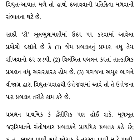
વિદ્યુત-આઘાત મળે તો હાથો દબાવવાની પ્રતિક્રિયા મળવાની
સંભાવના ઘટે છે.
સાદી ‘ટી’ ભુલભુલામણીમાં ઉંદર પર કરવામાં આવેલા
પ્રયોગો દર્શાવે છે કે (1) જેમ પ્રબલનનું પ્રમાણ વધુ તેમ
શીખવાનો દર ઝડપી. (2) વિલંબિત પ્રબલન કરતાં તાત્કાલિક
પ્રબલન વધુ અસરકારક હોય છે. (3) મગજના અમુક ભાગને
વીજાગ્ર દ્વારા વિદ્યુત-પ્રવાહથી ઉત્તેજવામાં આવે તો તે ઉત્તેજના
પણ પ્રબલન તરીકે કામ કરે છે.
પ્રબલન પ્રાથમિક કે દ્વૈતીયિક પણ હોઈ શકે. મૂળભૂત
જરૂરિયાતને સંતોષનાર પ્રબલકને પ્રાથમિક પ્રબલક કહે છે;
દા.ત., ભૂખ્યા પ્રાણી માટે ખોરાક કે તરસ્યા પ્રાણી માટે પાણી.