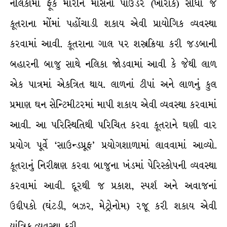
નલિકામાં ફૂંક મારીને માંસનો પાઉડર (ખોરાક) સીધો જ
કૂતરાના મોંમાં પહોંચાડી શકાય એવી પ્રાયોગિક વ્યવસ્થા
કરવામાં આવી. કૂતરાના ગાલ પર શસ્ત્રક્રિયા કરી જડબાની
બહારની બાજુ સાથે નલિકા જોડવામાં આવી કે જેથી લાળ
એક પાત્રમાં એકત્રિત થાય. લાળનાં ટીપાં અને લાળનું કુલ
પ્રમાણ ઘન સેન્ટિમીટરમાં માપી શકાય એવી વ્યવસ્થા કરવામાં
આવી. આ પરિસ્થિતિથી પરિચિત કરવા કૂતરાને ઘણી વાર
પ્રયોગ પૂર્વે ‘સાઉન્ડપ્રૂફ’ પ્રયોગશાળામાં લાવવામાં આવ્યો.
કૂતરાનું નિરીક્ષણ કરવા બાજુના ખંડમાં પેરિસ્કોપની વ્યવસ્થા
કરવામાં આવી. દૂરથી જ પ્રકાશ, સ્પર્શ અને અવાજનાં
ઉદ્દીપકો (ઘંટડી, બઝર, મેટ્રોનોમ) રજૂ કરી શકાય એવી
યાંત્રિક વ્યવસ્થા કરી.