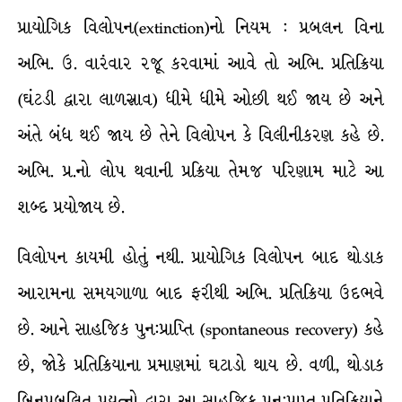
પ્રાયોગિક વિલોપન(extinction)નો નિયમ : પ્રબલન વિના
અભિ. ઉ. વારંવાર રજૂ કરવામાં આવે તો અભિ. પ્રતિક્રિયા
(ઘંટડી દ્વારા લાળસ્રાવ) ધીમે ધીમે ઓછી થઈ જાય છે અને
અંતે બંધ થઈ જાય છે તેને વિલોપન કે વિલીનીકરણ કહે છે.
અભિ. પ્ર.નો લોપ થવાની પ્રક્રિયા તેમજ પરિણામ માટે આ
શબ્દ પ્રયોજાય છે.
વિલોપન કાયમી હોતું નથી. પ્રાયોગિક વિલોપન બાદ થોડાક
આરામના સમયગાળા બાદ ફરીથી અભિ. પ્રતિક્રિયા ઉદભવે
છે. આને સાહજિક પુન:પ્રાપ્તિ (spontaneous recovery) કહે
છે, જોકે પ્રતિક્રિયાના પ્રમાણમાં ઘટાડો થાય છે. વળી, થોડાક
બિનપ્રબલિત પ્રયત્નો દ્વારા આ સાહજિક પુન:પ્રાપ્ત પ્રતિક્રિયાને