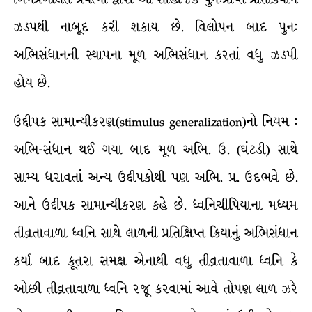
ઝડપથી નાબૂદ કરી શકાય છે. વિલોપન બાદ પુન:
અભિસંધાનની સ્થાપના મૂળ અભિસંધાન કરતાં વધુ ઝડપી
હોય છે.
ઉદ્દીપક સામાન્યીકરણ(stimulus generalization)નો નિયમ :
અભિ-સંધાન થઈ ગયા બાદ મૂળ અભિ. ઉ. (ઘંટડી) સાથે
સામ્ય ધરાવતાં અન્ય ઉદ્દીપકોથી પણ અભિ. પ્ર. ઉદભવે છે.
આને ઉદ્દીપક સામાન્યીકરણ કહે છે. ધ્વનિચીપિયાના મધ્યમ
તીવ્રતાવાળા ધ્વનિ સાથે લાળની પ્રતિક્ષિપ્ત ક્રિયાનું અભિસંધાન
કર્યા બાદ કૂતરા સમક્ષ એનાથી વધુ તીવ્રતાવાળા ધ્વનિ કે
ઓછી તીવ્રતાવાળા ધ્વનિ રજૂ કરવામાં આવે તોપણ લાળ ઝરે