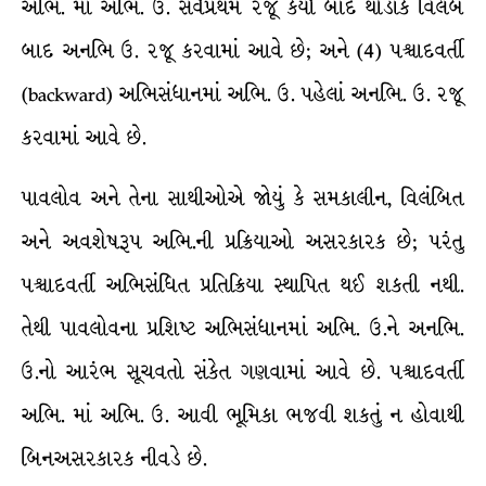
અભિ. માં અભિ. ઉ. સર્વપ્રથમ રજૂ કર્યા બાદ થોડાક વિલંબ
બાદ અનભિ ઉ. રજૂ કરવામાં આવે છે; અને (4) પશ્ચાદવર્તી
(backward) અભિસંધાનમાં અભિ. ઉ. પહેલાં અનભિ. ઉ. રજૂ
કરવામાં આવે છે.
પાવલોવ અને તેના સાથીઓએ જોયું કે સમકાલીન, વિલંબિત
અને અવશેષરૂપ અભિ.ની પ્રક્રિયાઓ અસરકારક છે; પરંતુ
પશ્ચાદવર્તી અભિસંધિત પ્રતિક્રિયા સ્થાપિત થઈ શકતી નથી.
તેથી પાવલોવના પ્રશિષ્ટ અભિસંધાનમાં અભિ. ઉ.ને અનભિ.
ઉ.નો આરંભ સૂચવતો સંકેત ગણવામાં આવે છે. પશ્ચાદવર્તી
અભિ. માં અભિ. ઉ. આવી ભૂમિકા ભજવી શકતું ન હોવાથી
બિનઅસરકારક નીવડે છે.