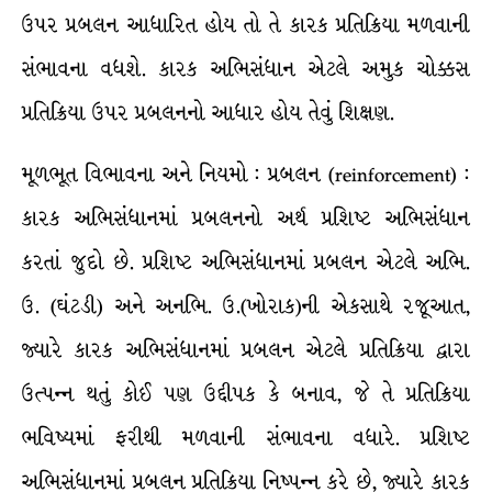
ઉપર પ્રબલન આધારિત હોય તો તે કારક પ્રતિક્રિયા મળવાની
સંભાવના વધશે. કારક અભિસંધાન એટલે અમુક ચોક્કસ
પ્રતિક્રિયા ઉપર પ્રબલનનો આધાર હોય તેવું શિક્ષણ.
મૂળભૂત વિભાવના અને નિયમો : પ્રબલન (reinforcement) :
કારક અભિસંધાનમાં પ્રબલનનો અર્થ પ્રશિષ્ટ અભિસંધાન
કરતાં જુદો છે. પ્રશિષ્ટ અભિસંધાનમાં પ્રબલન એટલે અભિ.
ઉ. (ઘંટડી) અને અનભિ. ઉ.(ખોરાક)ની એકસાથે રજૂઆત,
જ્યારે કારક અભિસંધાનમાં પ્રબલન એટલે પ્રતિક્રિયા દ્વારા
ઉત્પન્ન થતું કોઈ પણ ઉદ્દીપક કે બનાવ, જે તે પ્રતિક્રિયા
ભવિષ્યમાં ફરીથી મળવાની સંભાવના વધારે. પ્રશિષ્ટ
અભિસંધાનમાં પ્રબલન પ્રતિક્રિયા નિષ્પન્ન કરે છે, જ્યારે કારક