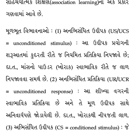
સાહચર્યાત્મક શિક્ષણ(association learning)નો એક પ્રકાર
ગણવામાં આવે છે.
મૂળભૂત વિભાવનાઓ : (1) અનભિસંધિત ઉદ્દીપક (US/UCS
= unconditioned stimulus) : આ ઉદ્દીપક પ્રયોગની
શરૂઆતમાં કુદરતી રીતે જ નિયમિત પ્રતિક્રિયા નિપજાવે છે;
દા.ત., માંસનો પાઉડર (ખોરાક) સ્વાભાવિક રીતે જ લાળ
નિપજાવવા સમર્થ છે. (2) અનભિસંધિત પ્રતિક્રિયા (UR/UCR
= unconditioned response) : આ શીખ્યા વગરની
સ્વાભાવિક પ્રતિક્રિયા છે અને તે મૂળ ઉદ્દીપક સાથે
અનિવાર્યપણે જોડાયેલી છે. દા.ત., ખોરાકથી નીપજતી લાળ.
(3) અભિસંધિત ઉદ્દીપક (CS = conditioned stimulus) : જે