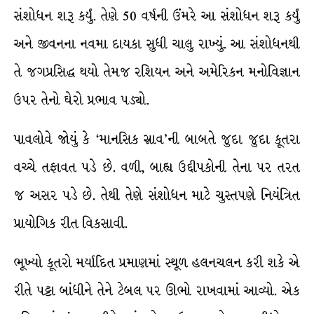
સંશોધન શરૂ કર્યું. તેણે 50 વર્ષની ઉંમરે આ સંશોધન શરૂ કર્યું
અને જીવનના નવમા દાયકા સુધી ચાલુ રાખ્યું. આ સંશોધનથી
તે જગપ્રસિદ્ધ થયો તેમજ રશિયન અને અમેરિકન મનોવિજ્ઞાન
ઉપર તેનો ઘેરો પ્રભાવ પડ્યો.
પાવલોવે જોયું કે ‘માનસિક સ્રાવ’ની બાબતે જુદા જુદા કૂતરા
વચ્ચે તફાવત પડે છે. વળી, બાહ્ય ઉદ્દીપકોની તેના પર તરત
જ અસર પડે છે. તેથી તેણે સંશોધન માટે ચુસ્તપણે નિયંત્રિત
પ્રાયોગિક રીત વિકસાવી.
ભૂખ્યો કૂતરો મર્યાદિત પ્રમાણમાં સ્થૂળ હલનચલન કરી શકે એ
રીતે પટ્ટા બાંધીને તેને ટેબલ પર ઊભો રાખવામાં આવ્યો. એક