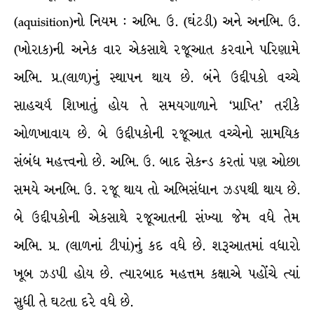
(aquisition)નો નિયમ : અભિ. ઉ. (ઘંટડી) અને અનભિ. ઉ.
(ખોરાક)ની અનેક વાર એકસાથે રજૂઆત કરવાને પરિણામે
અભિ. પ્ર.(લાળ)નું સ્થાપન થાય છે. બંને ઉદ્દીપકો વચ્ચે
સાહચર્ય શિખાતું હોય તે સમયગાળાને ‘પ્રાપ્તિ’ તરીકે
ઓળખાવાય છે. બે ઉદ્દીપકોની રજૂઆત વચ્ચેનો સામયિક
સંબંધ મહત્ત્વનો છે. અભિ. ઉ. બાદ સેકન્ડ કરતાં પણ ઓછા
સમયે અનભિ. ઉ. રજૂ થાય તો અભિસંધાન ઝડપથી થાય છે.
બે ઉદ્દીપકોની એકસાથે રજૂઆતની સંખ્યા જેમ વધે તેમ
અભિ. પ્ર. (લાળનાં ટીપાં)નું કદ વધે છે. શરૂઆતમાં વધારો
ખૂબ ઝડપી હોય છે. ત્યારબાદ મહત્તમ કક્ષાએ પહોંચે ત્યાં
સુધી તે ઘટતા દરે વધે છે.