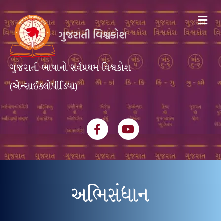
Me
ગુજરાતી ભાષાનો સર્વપ્રથમ વિશ્વકોશ
(એન્સાઈક્લોપીડિયા)
Facebook
Youtube
અભિસંધાન