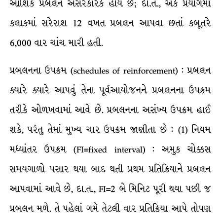
આંશિક પ્રબલન અસરકારક હોય છે; દા.ત., એક પ્રયોગમાં
કલાકમાં સરેરાશ 12 વખત પ્રબલન આપવા છતાં કબૂતરે
6,000 વાર ચાંચ મારી હતી.
પ્રબલનના ઉપક્રમ (schedules of reinforcement) : પ્રબલન
ક્યારે ક્યારે આપવું તેના પૂર્વઆયોજનને પ્રબલનના ઉપક્રમ
તરીકે ઓળખવામાં આવે છે. પ્રબલનના અસંખ્ય ઉપક્રમ હાઈ
શકે, પરંતુ તેમાં મુખ્ય ચાર ઉપક્રમ જાણીતા છે : (1) નિયમ
મધ્યાંતર ઉપક્રમ (FI=fixed interval) : અમુક ચોક્કસ
સમયગાળો પસાર થયા બાદ થતી પ્રથમ પ્રતિક્રિયાને પ્રબલન
આપવામાં આવે છે, દા.ત., FI=2 બે મિનિટ પૂરી થયા પછી જ
પ્રબલન મળે. તે પહેલાં ગમે તેટલી વાર પ્રતિક્રિયા આપે તોપણ