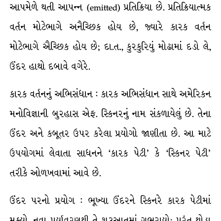
આપમેળે થતી આપન્ન (emitted) પ્રતિક્રિયા છે. પ્રતિક્રિયાત્મક
વર્તન મોટેભાગે અનૈચ્છિક હોય છે, જ્યારે કારક વર્તન
મોટેભાગે ઐચ્છિક હોય છે; દા.ત., કુરકુરિયું મોઢામાં દડો લે,
ઉંદર હાથો દબાવે વગેરે.
કારક વર્તનનું અભિસંધાન : કારક અભિસંધાન સાથે અમેરિકન
મનોવિજ્ઞાની બુરહાસ એફ. સ્કિનરનું નામ સંકળાયેલું છે. તેના
ઉંદર અને કબૂતર ઉપર કરેલા પ્રયોગો જાણીતા છે. આ માટે
ઉપયોગમાં લેવાતા સાધનને ‘કારક પેટી’ કે ‘સ્કિનર પેટી’
તરીકે ઓળખવામાં આવે છે.
ઉંદર પરનો પ્રયોગ : ભૂખ્યા ઉંદરને સ્કિનરે કારક પેટીમાં
મૂક્યો. નવા પર્યાવરણથી તે શરૂઆતમાં ગભરાયો; પરંતુ થોડા