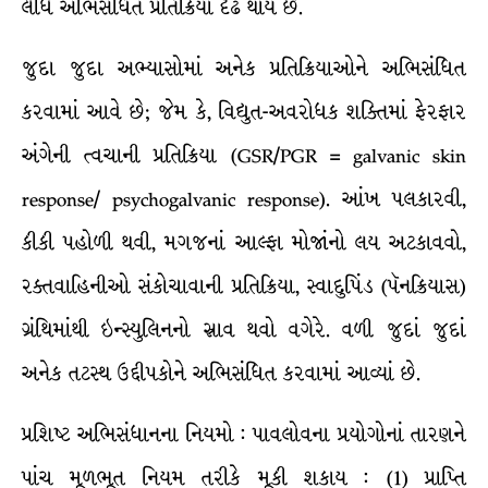
લીધે અભિસંધિત પ્રતિક્રિયા દૃઢ થાય છે.
જુદા જુદા અભ્યાસોમાં અનેક પ્રતિક્રિયાઓને અભિસંધિત
કરવામાં આવે છે; જેમ કે, વિદ્યુત-અવરોધક શક્તિમાં ફેરફાર
અંગેની ત્વચાની પ્રતિક્રિયા (GSR/PGR = galvanic skin
response/ psychogalvanic response). આંખ પલકારવી,
કીકી પહોળી થવી, મગજનાં આલ્ફા મોજાંનો લય અટકાવવો,
રક્તવાહિનીઓ સંકોચાવાની પ્રતિક્રિયા, સ્વાદુપિંડ (પૅનક્રિયાસ)
ગ્રંથિમાંથી ઇન્સ્યુલિનનો સ્રાવ થવો વગેરે. વળી જુદાં જુદાં
અનેક તટસ્થ ઉદ્દીપકોને અભિસંધિત કરવામાં આવ્યાં છે.
પ્રશિષ્ટ અભિસંધાનના નિયમો : પાવલોવના પ્રયોગોનાં તારણને
પાંચ મૂળભૂત નિયમ તરીકે મૂકી શકાય : (1) પ્રાપ્તિ