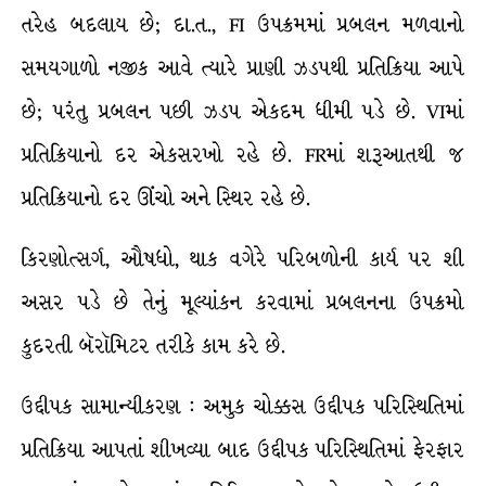
તરેહ બદલાય છે; દા.ત., FI ઉપક્રમમાં પ્રબલન મળવાનો
સમયગાળો નજીક આવે ત્યારે પ્રાણી ઝડપથી પ્રતિક્રિયા આપે
છે; પરંતુ પ્રબલન પછી ઝડપ એકદમ ધીમી પડે છે. VIમાં
પ્રતિક્રિયાનો દર એકસરખો રહે છે. FRમાં શરૂઆતથી જ
પ્રતિક્રિયાનો દર ઊંચો અને સ્થિર રહે છે.
કિરણોત્સર્ગ, ઔષધો, થાક વગેરે પરિબળોની કાર્ય પર શી
અસર પડે છે તેનું મૂલ્યાંકન કરવામાં પ્રબલનના ઉપક્રમો
કુદરતી બૅરૉમિટર તરીકે કામ કરે છે.
ઉદ્દીપક સામાન્યીકરણ : અમુક ચોક્કસ ઉદ્દીપક પરિસ્થિતિમાં
પ્રતિક્રિયા આપતાં શીખવ્યા બાદ ઉદ્દીપક પરિસ્થિતિમાં ફેરફાર