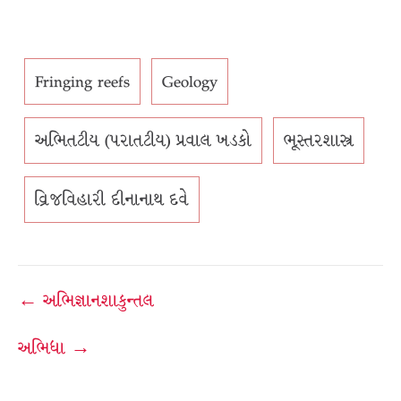
Fringing reefs
Geology
અભિતટીય (પરાતટીય) પ્રવાલ ખડકો
ભૂસ્તરશાસ્ત્ર
વ્રિજવિહારી દીનાનાથ દવે
Post
← અભિજ્ઞાનશાકુન્તલ
navigation
અભિધા →