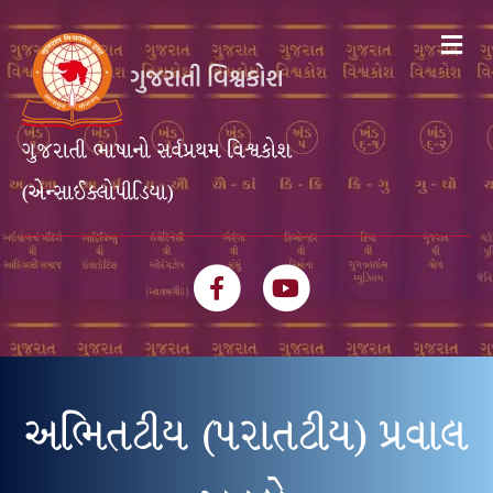
Me
ગુજરાતી ભાષાનો સર્વપ્રથમ વિશ્વકોશ
(એન્સાઈક્લોપીડિયા)
Facebook
Youtube
અભિતટીય (પરાતટીય) પ્રવાલ