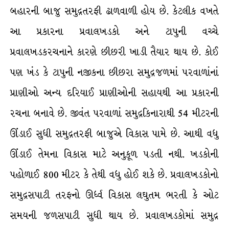
બહારની બાજુ સમુદ્રતરફી ઢાળવાળી હોય છે. કેટલીક વખતે
આ પ્રકારના પ્રવાલખડકો અને ટાપુની વચ્ચે
પ્રવાલખડકરચનાને કારણે છીછરી ખાડી તૈયાર થાય છે. કોઈ
પણ ખંડ કે ટાપુની નજીકના છીછરા સમુદ્રજળમાં પરવાળાંનાં
પ્રાણીઓ અન્ય દરિયાઈ પ્રાણીઓની સહાયથી આ પ્રકારની
રચના બનાવે છે. જીવંત પરવાળાં સમુદ્રકિનારાથી 54 મીટરની
ઊંડાઈ સુધી સમુદ્રતરફી બાજુએ વિકાસ પામે છે. આથી વધુ
ઊંડાઈ તેમના વિકાસ માટે અનુકૂળ પડતી નથી. ખડકોની
પહોળાઈ 800 મીટર કે તેથી વધુ હોઈ શકે છે. પ્રવાલખડકોનો
સમુદ્રસપાટી તરફનો ઊર્ધ્વ વિકાસ લઘુતમ ભરતી કે ઓટ
સમયની જળસપાટી સુધી થાય છે. પ્રવાલખડકોમાં સમુદ્ર