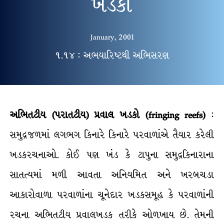
ખડકો
January, 2001
૧.૧૪ : અભયારિષ્ટથી અભિસરણ
અભિતટીય (પરાતટીય) પ્રવાલ ખડકો (fringing reefs)
:
સમુદ્રજળમાં લગભગ કિનારે કિનારે પરવાળાંએ તૈયાર કરેલી
ખડકરચનાઓ. કોઈ પણ ખંડ કે ટાપુના સમુદ્રકિનારાના
સાતત્યમાં મળી આવતા અનિયમિત અને ખરબચડા
આકારોવાળા પરવાળાંના ચૂનેદાર ખડકસમૂહ કે પરવાળાંની
રચના અભિતટીય પ્રવાલખડક તરીકે ઓળખાય છે. તેમની