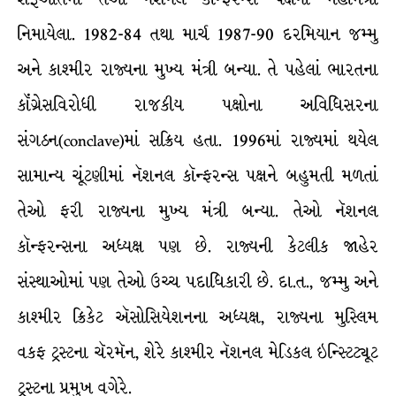
નિમાયેલા. 1982-84 તથા માર્ચ 1987-90 દરમિયાન જમ્મુ
અને કાશ્મીર રાજ્યના મુખ્ય મંત્રી બન્યા. તે પહેલાં ભારતના
કૉંગ્રેસવિરોધી રાજકીય પક્ષોના અવિધિસરના
સંગઠન(conclave)માં સક્રિય હતા. 1996માં રાજ્યમાં થયેલ
સામાન્ય ચૂંટણીમાં નૅશનલ કૉન્ફરન્સ પક્ષને બહુમતી મળતાં
તેઓ ફરી રાજ્યના મુખ્ય મંત્રી બન્યા. તેઓ નૅશનલ
કૉન્ફરન્સના અધ્યક્ષ પણ છે. રાજ્યની કેટલીક જાહેર
સંસ્થાઓમાં પણ તેઓ ઉચ્ચ પદાધિકારી છે. દા.ત., જમ્મુ અને
કાશ્મીર ક્રિકેટ ઍસોસિયેશનના અધ્યક્ષ, રાજ્યના મુસ્લિમ
વકફ ટ્રસ્ટના ચૅરમૅન, શેરે કાશ્મીર નૅશનલ મેડિકલ ઇન્સ્ટિટ્યૂટ
ટ્રસ્ટના પ્રમુખ વગેરે.