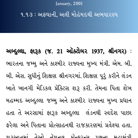
January, 2001
૧.૧૩ : અફઘાની, અલી મોહંમદથી અભયારણ્ય
અબ્દુલ્લા, ફારૂક (જ. 21 ઑક્ટોબર 1937, શ્રીનગર)
:
ભારતના જમ્મુ અને કાશ્મીર રાજ્યના મુખ્ય મંત્રી. એમ. બી.
બી. એસ. સુધીનું શિક્ષણ શ્રીનગરમાં. શિક્ષણ પૂરું કરીને લંડન
ખાતે ખાનગી મેડિકલ પ્રૅક્ટિસ શરૂ કરી. તેમના પિતા શેખ
મહમ્મદ અબ્દુલ્લા જમ્મુ અને કાશ્મીર રાજ્યના મુખ્ય પ્રધાન
હતા તે અરસામાં ફારૂક અબ્દુલ્લા લંડનથી સ્વદેશ પાછા
ફરેલા અને પિતાના પ્રોત્સાહનથી રાજકારણમાં પ્રવેશ્યા હતા.
શરૂઆતમાં તેઓ નૅશનલ કૉન્ફરન્સ પક્ષના મહામંત્રી