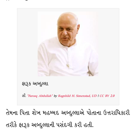
ફારૂક અબ્દુલ્લા
સૌ.
"Farooq Abdullah"
by
Ragnhild H. Simenstad, UD
|
CC BY 2.0
તેમના પિતા શેખ મહમ્મદ અબ્દુલ્લાએ પોતાના ઉત્તરાધિકારી
તરીકે ફારૂક અબ્દુલ્લાની પસંદગી કરી હતી.