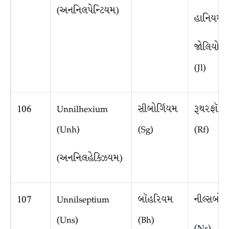
(અનનિલપેન્ટિયમ)
હાનિયમ 
જોલિયોટ
(Jl)
106
Unnilhexium
સીબોર્ગિયમ
રૂથરફૉર્ડ
(Unh)
(Sg)
(Rf)
(અનનિલહેક્ઝિયમ)
107
Unnilseptium
બૉહરિયમ
નીલ્સબો
(Uns)
(Bh)
(Ns)