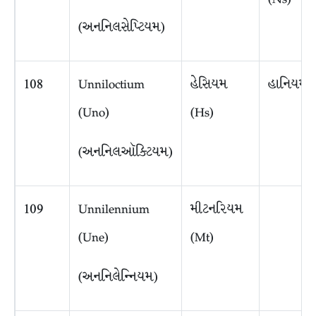
(અનનિલસેપ્ટિયમ)
108
Unniloctium
હેસિયમ
હાનિયમ 
(Uno)
(Hs)
(અનનિલઑક્ટિયમ)
109
Unnilennium
મીટનરિયમ
(Une)
(Mt)
(અનનિલેન્નિયમ)