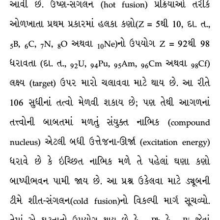
આવી છે. ઉષ્ણ-સંગલન (hot fusion) પ્રક્રિયાઓ તરીકે
ઓળખાતા પ્રથમ પ્રકારમાં હલકા કણો(Z = 5થી 10, દા. ત.,
B,
C,
N,
O અથવા
Ne)નો ઉપયોગ Z = 92થી 98
5
6
7
8
10
ધરાવતા (દા. ત.,
U,
Pu,
Am,
Cm અથવા
Cf)
92
94
95
96
98
લક્ષ્ય (target) ઉપર મારો ચલાવવા માટે થાય છે. આ રીતે
106 સુધીનાં તત્વો મેળવી શકાય છે; પણ તેથી આગળનાં
તત્ત્વોની બાબતમાં મળતું સંયુક્ત નાભિક (compound
nucleus) એટલી બધી ઉત્તેજના-ઊર્જા (excitation energy)
ધરાવે છે કે ઇચ્છિત નાભિક મળે તે પહેલાં ઘણા કણો
બાષ્પીભવન પામી જાય છે. આ પ્રશ્ન ઉકેલવા માટે ડ્યૂબની
ટીમે શીત-સંગલન(cold fusion)નો વિકલ્પી માર્ગ સૂચવ્યો.