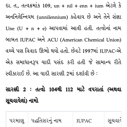
દા. ત., તત્વક્રમાંક 109, un + nil + enn + ium એટલે કે
અનનિલેન્નિયમ (unnilennium) કહેવાય છે અને તેને સંજ્ઞા
Une (U + n + e) આપવામાં આવી હતી. તત્વોનાં નામ
બાબત IUPAC અને ACU (American Chemical Union)
વચ્ચે પણ વિવાદ ઊભો થયો હતો. છેવટે 1997માં IUPAC-એ
એક સમાધાનરૂપ યાદી પસંદ કરી હતી જે સામાન્ય રીતે
સ્વીકારાઈ છે. આ યાદી સારણી 2માં દર્શાવી છે :
સારણી
2
:
તત્વો
104થી
112
માટે
વપરાતાં
(
અથવા
સૂચવાયેલાં
)
નામો
પરમાણુ
પદ્ધતિસરનું નામ
IUPAC
સૂચવાયેલા