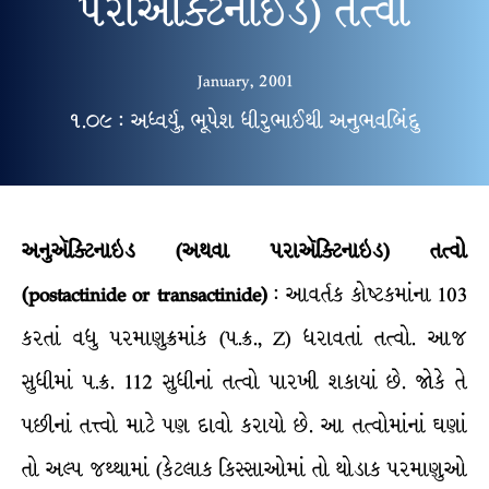
પરાઍક્ટિનાઇડ) તત્વો
January, 2001
૧.૦૯ : અધ્વર્યુ, ભૂપેશ ધીરુભાઈથી અનુભવબિંદુ
અનુઍક્ટિનાઇડ (અથવા પરાઍક્ટિનાઇડ) તત્વો
(postactinide or transactinide)
: આવર્તક કોષ્ટકમાંના 103
કરતાં વધુ પરમાણુક્રમાંક (પ.ક્ર., Z) ધરાવતાં તત્વો. આજ
સુધીમાં પ.ક્ર. 112 સુધીનાં તત્વો પારખી શકાયાં છે. જોકે તે
પછીનાં તત્ત્વો માટે પણ દાવો કરાયો છે. આ તત્વોમાંનાં ઘણાં
તો અલ્પ જથ્થામાં (કેટલાક કિસ્સાઓમાં તો થોડાક પરમાણુઓ