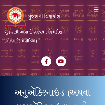
Me
ગુજરાતી ભાષાનો સર્વપ્રથમ વિશ્વકોશ
(એન્સાઈક્લોપીડિયા)
Facebook
Youtube
અનુઍક્ટિનાઇડ (અથવા