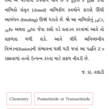
તેમાં એ ઘટનાનો ઉપયોગ થાય છે કે
Pb કે
Bi જેવાં
82
83
નાભિકો સંવૃત (closed) નાભિકીય કવચોને કારણે ઊંચી
આબંધન (binding) ઊર્જા ધરાવે છે. જો આ નાભિકોનું
Cr,
24
Fe અથવા
Ni જેવા કણો વડે પ્રતાડન કરવામાં આવે તો
26
28
સફળતા મળી શકે. આને લીધે અનિચ્છનીય
વિખંડન(fission)ની સંભાવના ઘણી ઘટી જતાં આ પદ્ધતિ Z >
106વાળાં તત્વો ઉત્પન્ન કરવા માટે સફળ નીવડી છે.
જ. દા. તલાટી
Chemistry
Postactinide or Transactinide