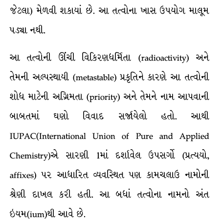
જેટલા) મેળવી શકાયાં છે. આ તત્વોના ખાસ ઉપયોગ માલૂમ
પડ્યા નથી.
આ તત્વોની ઊંચી વિકિરણધર્મિતા (radioactivity) અને
તેમની અલ્પસ્થાયી (metastable) પ્રકૃતિને કારણે આ તત્વોની
શોધ માટેની અગ્રિમતા (priority) અને તેમને નામ આપવાની
બાબતમાં ઘણો વિવાદ સર્જાયેલો હતો. આથી
IUPAC(International Union of Pure and Applied
Chemistry)એ સારણી 1માં દર્શાવેલ ઉપસર્ગો (પ્રત્યયો,
affixes) પર આધારિત વ્યવસ્થિત પણ કામચલાઉ નામોની
શ્રેણી દાખલ કરી હતી. આ બધાં તત્વોના નામનો અંત
ઇયમ(ium)થી આવે છે.