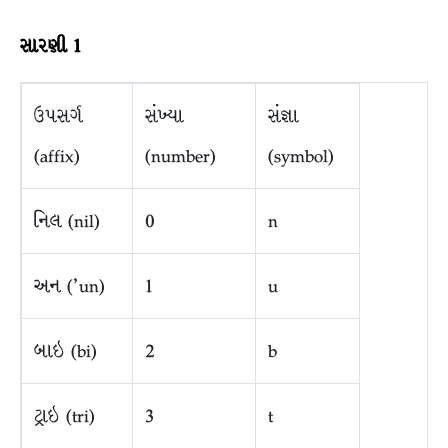
સારણી
1
ઉપસર્ગ
સંખ્યા
સંજ્ઞા
(affix)
(number)
(symbol)
નિલ (nil)
0
n
અન (’un)
1
u
બાઇ (bi)
2
b
ટ્રાઇ (tri)
3
t