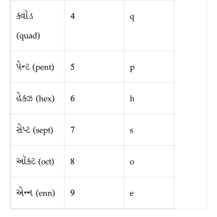
ક્વૉડ
4
q
(quad)
પેન્ટ (pent)
5
p
હેક્ઝ (hex)
6
h
સેપ્ટ (sept)
7
s
ઑક્ટ (oct)
8
o
એન્ન (enn)
9
e