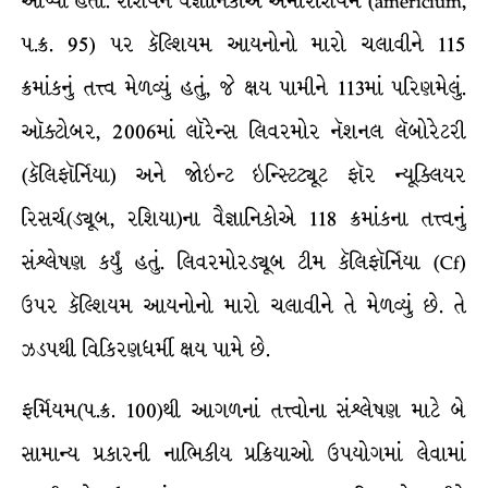
આપ્યાં હતાં. રશિયન વૈજ્ઞાનિકોએ અમેરિશિયમ (americium,
પ.ક્ર. 95) પર કૅલ્શિયમ આયનોનો મારો ચલાવીને 115
ક્રમાંકનું તત્ત્વ મેળવ્યું હતું, જે ક્ષય પામીને 113માં પરિણમેલું.
ઑક્ટોબર, 2006માં લૉરેન્સ લિવરમોર નૅશનલ લૅબોરેટરી
(કૅલિફૉર્નિયા) અને જોઇન્ટ ઇન્સ્ટિટ્યૂટ ફૉર ન્યૂક્લિયર
રિસર્ચ(ડ્યૂબ, રશિયા)ના વૈજ્ઞાનિકોએ 118 ક્રમાંકના તત્ત્વનું
સંશ્લેષણ કર્યું હતું. લિવરમોરડ્યૂબ ટીમ કૅલિફૉર્નિયા (Cf)
ઉપર કૅલ્શિયમ આયનોનો મારો ચલાવીને તે મેળવ્યું છે. તે
ઝડપથી વિકિરણધર્મી ક્ષય પામે છે.
ફર્મિયમ(પ.ક્ર. 100)થી આગળનાં તત્ત્વોના સંશ્લેષણ માટે બે
સામાન્ય પ્રકારની નાભિકીય પ્રક્રિયાઓ ઉપયોગમાં લેવામાં