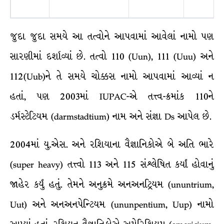
જુદા જુદા સમયે આ તત્વોને આપવામાં આવેલાં નામો પણ
સારણીમાં દર્શાવ્યાં છે. તત્વો 110 (Uun), 111 (Uuu) અને
112(Uub)ને તે સમયે ચોક્કસ નામો આપવામાં આવ્યાં ન
હતાં, પણ 2003માં IUPAC-એ તત્ત્વ-ક્રમાંક 110ને
ડર્મસ્ટેટિયમ (darmstadtium) નામ અને સંજ્ઞા Ds આપેલ છે.
2004માં યુ.એસ. અને રશિયાના વૈજ્ઞાનિકોએ બે અતિ ભારે
(super heavy) તત્ત્વો 113 અને 115 સંશ્લેષિત કર્યાં હોવાનું
જાહેર કર્યું હતું. તેમને અનુક્રમે અનઅનટ્રિયમ (ununtrium,
Uut) અને અનઅનપેન્ટિયમ (ununpentium, Uup) નામો