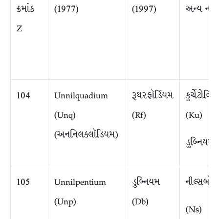
ક્રમાંક
(1977)
(1997)
અન્ય નામ
Z
104
Unnilquadium
રૂથરફૉર્ડિયમ
કુર્ચેટોવિ
(Unq)
(Rf)
(Ku)
(અનનિલક્લૉડિયમ)
ડુબ્નિયમ 
105
Unnilpentium
ડુબ્નિયમ
નીલ્સબો
(Unp)
(Db)
(Ns)