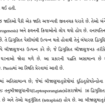
ન થઈ હતી.
 15 જાતિઓ પૈકી એક જાતિ અજન્યવી જીવનચક્ર ધરાવે છે. તેઓ બંન
rogenesis) અને ફલનની ક્રિયાઓનો લોપ થયો હોય છે. વનસ્પતિ
છે. તે દ્વિગુણિત પેશીમાંથી ઉત્પન્ન થતો હોવાથી તેનું બંધારણ દ્વ
રૂપે બીજાણુજનક ઉત્પન્ન કરે છે; જે દ્વિગુણિત બીજાણુજનક 
ઘટનાઓ જોવા મળે છે. આ પ્રકારની પદ્ધતિ અસામાન્ય છે અ
Pterisમાં આ સ્થિતિ પ્રેરવામાં આવી છે.
અતિસામાન્ય છે; જેમાં બીજાણુમાતૃકોષોમાં દુહિતૃકોષકેન્દ્રોના
્યત: તનુબીજાણુધાનીય(Leptosporangiate)હંસરાજોમાં 16 દ્વિગુણિ
ય છે અને તેઓ ચતુર્ગુણિત (tetraploid) હોય છે. આ બીજાણુમાતૃક