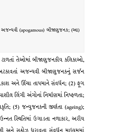
થતો અજન્યવી (apogamous) બીજાણુજનક; (આ)
ન ટાળતાં તેઓમાં બીજાણુજનકીય કલિકાઓ,
યા અટકાવતાં અજન્યવી બીજાણુજનકનું સર્જન
પ્રકાશ અને ઊંચા તાપમાને સંવર્ધન; (2) ફૂગ
ાશીલ લિંગી અંગોનાં નિર્માણમાં નિષ્ફળતા;
રકૃતિ; (5) જન્યુજનકની જીર્ણતા (ageing);
ં ઉન્નત સ્થિતિમાં ઉગાડતા નળાકાર, અરીય
અને સુક્રોઝ ધરાવતા સંવર્ધન માધ્યમમાં