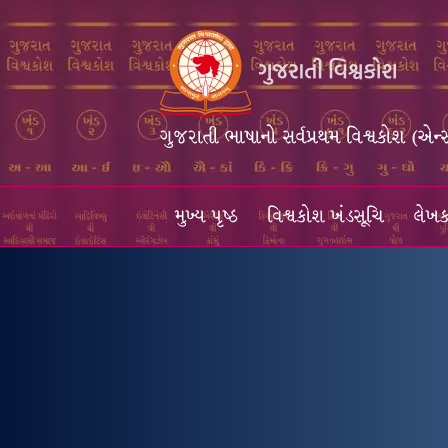
ગુજરાતી ભાષાનો સર્વપ્રથમ વિશ્વકોશ (એન્
મુખ્ય પૃષ્ઠ
વિશ્વકોશ ખંડસૂચિ
લેખક