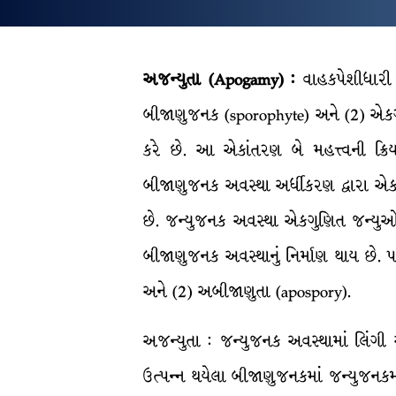
અજન્યુતા (Apogamy) :
વાહકપેશીધારી 
બીજાણુજનક (sporophyte) અને (2) એકગ
કરે છે. આ એકાંતરણ બે મહત્ત્વની ક્રિ
બીજાણુજનક અવસ્થા અર્ધીકરણ દ્વારા એકગુ
છે. જન્યુજનક અવસ્થા એકગુણિત જન્યુઓ 
બીજાણુજનક અવસ્થાનું નિર્માણ થાય છે. પ
અને (2) અબીજાણુતા (apospory).
અજન્યુતા : જન્યુજનક અવસ્થામાં લિંગી 
ઉત્પન્ન થયેલા બીજાણુજનકમાં જન્યુજનકમાં