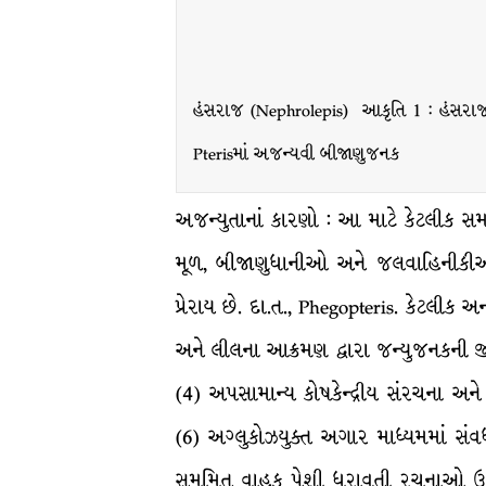
હંસરાજ (Nephrolepis) આકૃતિ 1 : હંસરાજ
Pterisમાં અજન્યવી બીજાણુજનક
અજન્યુતાનાં કારણો : આ માટે કેટલીક 
મૂળ, બીજાણુધાનીઓ અને જલવાહિનીકીઓ(trac
પ્રેરાય છે. દા.ત., Phegopteris. કેટલીક 
અને લીલના આક્રમણ દ્વારા જન્યુજનકની જીવ
(4) અપસામાન્ય કોષકેન્દ્રીય સંરચના અને 
(6) અગ્લુકોઝયુક્ત અગાર માધ્યમમાં સંવ
સમમિત વાહક પેશી ધરાવતી રચનાઓ ઉત્પન્