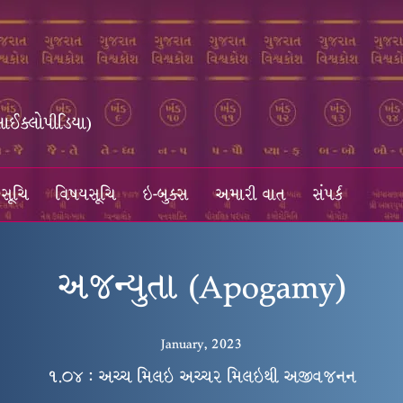
સાઈક્લોપીડિયા)
સૂચિ
વિષયસૂચિ
ઇ-બુક્સ
અમારી વાત
સંપર્ક
અજન્યુતા (Apogamy)
January, 2023
૧.૦૪ : અચ્ચ મિલઇ અચ્ચર મિલઇથી અજીવજનન