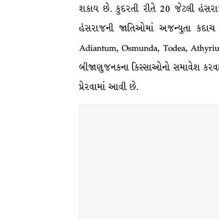
શકાય છે. કુદરતી રીતે 20 જેટલી હંસરા
હંસરાજની જાતિઓમાં અજન્યુતા કદાચ વન
Adiantum, Osmunda, Todea, Athyrium
બીજાણુજનકના કિસ્સાઓનો સમાવેશ કરવા
પ્રેરવામાં આવી છે.