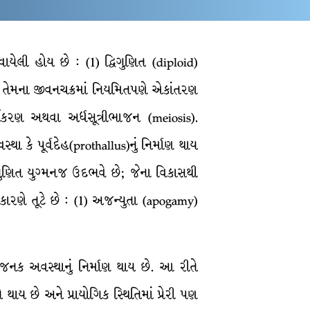
ેલી હોય છે : (1) દ્વિગુણિત (diploid)
તેમના જીવનચક્રમાં નિયમિતપણે એકાંતરણ
ધીકરણ અથવા અર્ધસૂત્રીભાજન (meiosis).
કે પૂર્વદેહ(prothallus)નું નિર્માણ થાય
ગુણિત યુગ્મનજ ઉદભવે છે; જેના વિકાસથી
કારણે તૂટે છે : (1) અજન્યુતા (apogamy)
ુજનક અવસ્થાનું નિર્માણ થાય છે. આ રીતે
ાય છે અને પ્રાયોગિક સ્થિતિમાં પ્રેરી પણ