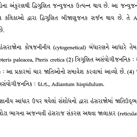
ા અંકુરણથી દ્વિગુણિત જન્યુજનક ઉત્પન્ન થાય છે. આ જન્યુજન
 કલિકાઓ દ્વારા દ્વિગુણિત બીજાણુજનક સર્જન થાય છે. તે 
ે.
સરાજોના કોષજનીનીય (cytogenetical) બંધારણને આધારે તેમને પ
teris paleacea, Pteris cretica (2) ત્રિગુણિત અસંયોગીજનનિક
િક : આ પ્રકારમાં ચાર જાતિઓનો સમાવેશ કરવામાં આવ્યો છે. (4)
અસંયોગીજનનિક : દા.ત., Adiantum hispidulum.
્ઞાનીય આધાર ઉપર થયેલાં સંશોધનો દ્વારા હંસરાજોમાં જાતિઉદ્ભવ
 મોટા ભાગના અજન્યવી હંસરાજ સંકરણ અથવા જાલાકાર (reticulate) ઉત