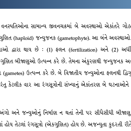
વનસ્પતિઓના સામાન્ય જીવનચક્રમાં બે અવસ્થાઓ એકાંતરે ગોઠવાય
ુણિત (haploid) જન્યુજનક (gametophyte). આ બંને અવસ્થાઓ 
યાઓ દ્વારા થાય છે : (1) ફલન (fertilization) અને (2) અર્
ણિત બીજાણુઓ ઉત્પન્ન કરે છે. તેમના અંકુરણથી જન્યુજનક અવસ્થા 
(gametes) ઉત્પન્ન કરે છે. બે વિજાતીય જન્યુઓના ફલનથી દ્વિ
રંતુ કેટલીક વાર આ રંગસૂત્રોની સંખ્યાનું એકાંતરણ બે ઘટનાઓને 
અંગો અને જન્યુઓનું નિર્માણ ન થતાં તેની પર સીધેસીધી બીજાણ
 હોય તેટલાં રંગસૂત્રો (એકગુણિત) હોય છે. અજન્યુતા કુદરતી રીતે થ