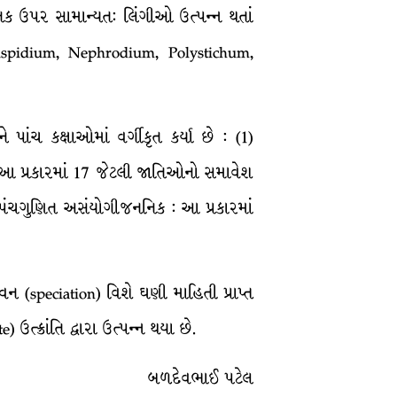
ક ઉપર સામાન્યત: લિંગીઓ ઉત્પન્ન થતાં
Aspidium, Nephrodium, Polystichum,
ાંચ કક્ષાઓમાં વર્ગીકૃત કર્યા છે : (1)
 : આ પ્રકારમાં 17 જેટલી જાતિઓનો સમાવેશ
 પંચગુણિત અસંયોગીજનનિક : આ પ્રકારમાં
ન (speciation) વિશે ઘણી માહિતી પ્રાપ્ત
્ક્રાંતિ દ્વારા ઉત્પન્ન થયા છે.
બળદેવભાઈ પટેલ