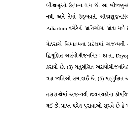
બીજાણુઓ ઉત્પન્ન થાય છે. આ બીજાણુઓન
નથી અને તેમાં ઉદ્ભવતી બીજાણુજનકીય
Adiartum વગેરેની જાતિઓમાં જોવા મળે છ
મેહરાએ હિમાલયના પ્રદેશમાં અજન્યવી હં
દ્વિગુણિત અસંયોગીજનનિક : દા.ત., Dryop
કરાયો છે. (3) ચતુર્ગુણિત અસંયોગીજનન
ત્રણ જાતિઓ સમાવાઈ છે. (5) ષટ્ગુણિત 
હંસરાજોમાં અજન્યવી જીવનચક્રોના કોષવિજ
થઈ છે. પ્રાપ્ત થયેલ પુરાવાઓ સૂચવે છે કે