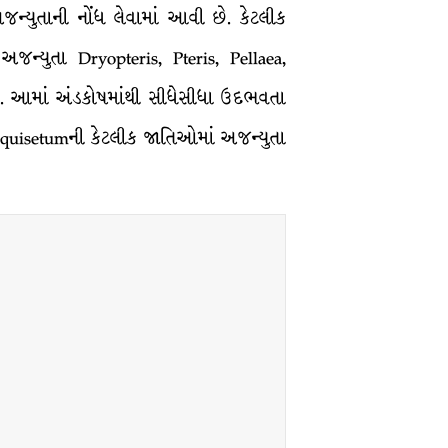
ન્યુતાની નોંધ લેવામાં આવી છે. કેટલીક
ન્યુતા Dryopteris, Pteris, Pellaea,
ે. આમાં અંડકોષમાંથી સીધેસીધા ઉદભવતા
uisetumની કેટલીક જાતિઓમાં અજન્યુતા