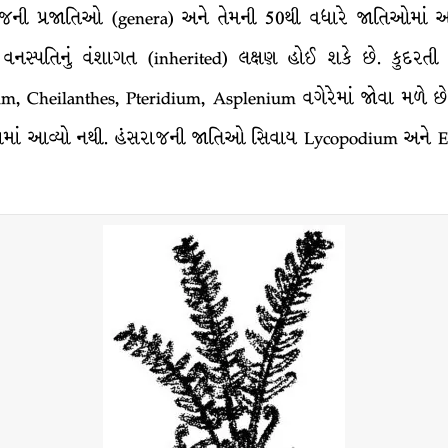
જની પ્રજાતિઓ (genera) અને તેમની 50થી વધારે જાતિઓમાં અજ
સ્પતિનું વંશાગત (inherited) લક્ષણ હોઈ શકે છે. કુદરતી અજ
, Cheilanthes, Pteridium, Asplenium વગેરેમાં જોવા મળે છ
માં આવ્યો નથી. હંસરાજની જાતિઓ સિવાય Lycopodium અને Eq