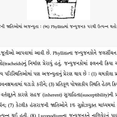
ની જાતિઓમાં અજન્યુતા : (અ) Phyllitisમાં જન્યુજનક પરથી ઉત્પન્ન 
સમજૂતીઓ આપવામાં આવી છે. Phyllitisના જન્યુજનકોને જલસીંચ
heids)નું નિર્માણ પ્રેરાયું હતું. જન્યુજનકોમાં ફલનની ક્રિ
અન્ય પરિસ્થિતિઓમાં પણ અજન્યુતાનું પ્રેરણ થાય છે : (1) ચમકીલા 
નક્ષમતામાં ઘટાડો કરીને; (3) પ્રતિકૂળ પોષણકીય સ્થિતિ હેઠળ ક્રિય
વર્તણૂકને કારણે સહજ (inherent) સુગાહિતા(susceptibility)ની પ્
ર્ધન; (7) કેટલીક હંસરાજની જાતિઓને 1% સુક્રોઝયુક્ત માધ્યમમા
ન થઈ હતી. (8) Lycopodiumના જન્યુજનકને નાળિયેરનું પાણી 