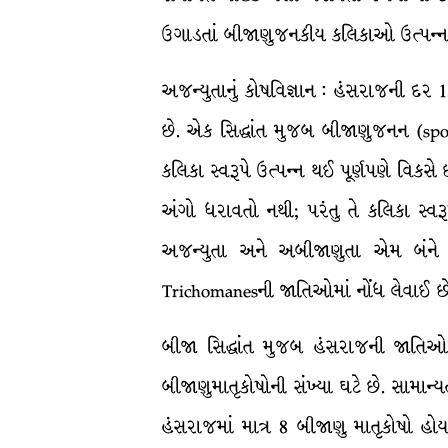
ઉગાડતાં બીજાણુજનકીય કલિકાઓ ઉત્પન્
અજન્યુતાનું કોષવિજ્ઞાન : હંસરાજની દર
છે. એક સિદ્ધાંત મુજબ બીજાણુજનન (spo
કલિકા સ્વરૂપે ઉત્પન્ન થઈ પૂર્ણપણે વિકસે 
અંગો ધરાવતો નથી; પરંતુ તે કલિકા સ્વ
અજન્યુતા અને અબીજાણુતા એમ બંને 
Trichomanesની જાતિઓમાં નોંધ લેવાઈ છે. 
બીજા સિદ્ધાંત મુજબ હંસરાજની જાતિઓમાં 
બીજાણુમાતૃકોષોની સંખ્યા ઘટે છે. સામાન
હંસરાજમાં માત્ર 8 બીજાણુ માતૃકોષો હો