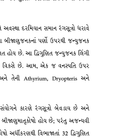
ે અવસ્થા દરમિયાન સમાન રંગસૂત્રો ધરાવે
ના બીજાણુજનકનાં પર્ણો ઉપરથી જન્યુજનક
િગુણિત હોય છે. આ દ્વિગુણિત જન્યુજનક લિંગી
તરીકે વિકસે છે. આમ, એક જ વનસ્પતિ ઉપર
ને તેની Athyrium, Dryopteris અને
 સંયોગને કારણે રંગસૂત્રો બેવડાય છે અને
ત બીજાણુમાતૃકોષો હોય છે; પરંતુ અજન્યવી
ોષો અર્ધીકરણથી વિભાજાતાં 32 દ્વિગુણિત