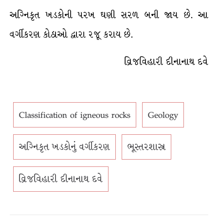
અગ્નિકૃત ખડકોની પરખ ઘણી સરળ બની જાય છે. આ
વર્ગીકરણ કોઠાઓ દ્વારા રજૂ કરાય છે.
વ્રિજવિહારી દીનાનાથ દવે
Classification of igneous rocks
Geology
અગ્નિકૃત ખડકોનું વર્ગીકરણ
ભૂસ્તરશાસ્ત્ર
વ્રિજવિહારી દીનાનાથ દવે