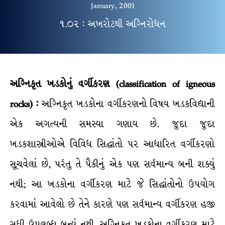
January, 2001
૧.૦૨ : અખરોટથી અગ્નિરોધન
અગ્નિકૃત ખડકોનું વર્ગીકરણ (classification of igneous
rocks) :
અગ્નિકૃત ખડકોના વર્ગીકરણનો વિષય ખડકવિદ્યાની
એક અગત્યની સમસ્યા ગણાય છે. જુદા જુદા
ખડકશાસ્ત્રીઓએ વિવિધ સિદ્ધાંતો પર આધારિત વર્ગીકરણો
સૂચવેલાં છે, પરંતુ તે પૈકીનું એક પણ સર્વમાન્ય બની શક્યું
નથી; આ ખડકોના વર્ગીકરણ માટે જે સિદ્ધાંતોનો ઉપયોગ
કરવામાં આવેલો છે તેને કારણે પણ સર્વમાન્ય વર્ગીકરણ હજી
સુધી ઉપલબ્ધ બન્યું નથી. અગ્નિકૃત ખડકોના વર્ગીકરણ માટે