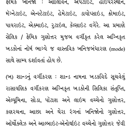
ફેમિક ખનિજો : ઓલિવિન, એપેટાઇટ, હાઇપરસ્થીન,
મૅગ્નેટાઇટ, એન્સ્ટેટાઇટ, હેમેટાઇટ, ડાયોપ્સાઇડ, ક્રોમાઇટ,
પાયરાઇટ, એક્માઇટ, રુટાઇલ, કૅલ્સાઇટ વગેરે. આ પ્રમાણે
સેલિક / ફેમિક ગુણોત્તર મુજબ વર્ગીકૃત કરેલ અગ્નિકૃત
ખડકોનાં નૉર્મ ભાગ્યે જ વાસ્તવિક ખનિજબંધારણ (mode)
સાથે સામ્ય દર્શાવતાં હોય છે.
(ખ) શાન્ડનું વર્ગીકરણ : શાન્ડ નામના ખડકવિદે સૂચવેલું
રાસાયણિક વર્ગીકરણ અગ્નિકૃત ખડકોની સિલિકા સંતૃપ્તિ,
ઍલ્યૂમિના, સોડા, પૉટાશ અને લાઇમ વચ્ચેનો ગુણોત્તર,
કણરચના, આછા અને ઘેરા રંગનાં ખનિજોનો ગુણોત્તર,
ઑર્થોક્લેઝ અને આલ્બાઇટ-ઍનોર્થાઇટ વચ્ચેનો ગુણોત્તર જેવી