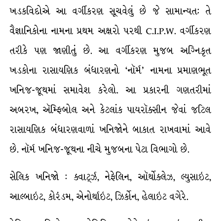
ખડકવિદોએ આ વર્ગીકરણ સૂચવેલું છે જે સામાન્યત: તે
વૈજ્ઞાનિકોના નામના પ્રથમ અક્ષરો પરથી C.I.P.W. વર્ગીકરણ
તરીકે પણ જાણીતું છે. આ વર્ગીકરણ મુજબ અગ્નિકૃત
ખડકોના રાસાયણિક બંધારણનો ‘નૉર્મ’ નામના પ્રમાણભૂત
ખનિજ-જૂથમાં સમાવેશ કરેલો. આ પ્રકારની ગણતરીમાં
અબરખ, ઍમ્ફિબોલ અને કેટલાંક પાયરૉક્સીન જેવાં જટિલ
રાસાયણિક બંધારણવાળાં ખનિજોને બાકાત રાખવામાં આવે
છે. નૉર્મ ખનિજ-જૂથના નીચે મુજબના પેટા વિભાગો છે.
સેલિક ખનિજો : ક્વાર્ટ્ઝ, નેફેલિન, ઑર્થોક્લેઝ, લ્યુસાઇટ,
આલ્બાઇટ, કોરંડમ, એનોર્થાઇટ, ઝિર્કોન, હેલાઇટ વગેરે.