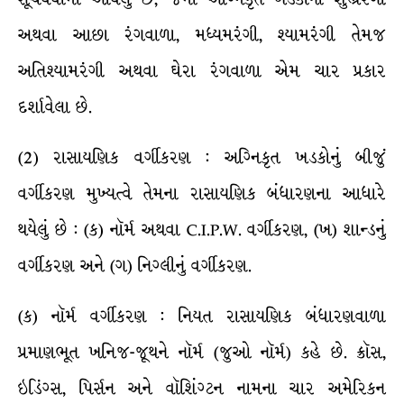
અથવા આછા રંગવાળા, મધ્યમરંગી, શ્યામરંગી તેમજ
અતિશ્યામરંગી અથવા ઘેરા રંગવાળા એમ ચાર પ્રકાર
દર્શાવેલા છે.
(2) રાસાયણિક વર્ગીકરણ : અગ્નિકૃત ખડકોનું બીજું
વર્ગીકરણ મુખ્યત્વે તેમના રાસાયણિક બંધારણના આધારે
થયેલું છે : (ક) નૉર્મ અથવા C.I.P.W. વર્ગીકરણ, (ખ) શાન્ડનું
વર્ગીકરણ અને (ગ) નિગ્લીનું વર્ગીકરણ.
(ક) નૉર્મ વર્ગીકરણ : નિયત રાસાયણિક બંધારણવાળા
પ્રમાણભૂત ખનિજ-જૂથને નૉર્મ (જુઓ નૉર્મ) કહે છે. ક્રૉસ,
ઇડિંગ્સ, પિર્સન અને વૉશિંગ્ટન નામના ચાર અમેરિકન