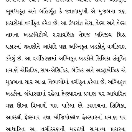
ભૂમધ્યકૃત અને બહિર્ભૂત કે જ્વાળામુખી એ મુજબના ત્રણ
પ્રકારોમાં વર્ગીકૃત કરેલ છે. આ ઉપરાંત હેચ, વેલ્સ અને વેલ્સ
નામના ખડકવિદોએ રાસાયણિક તેમજ ખનિજીય મિશ્ર
પ્રકારનાં લક્ષણોને આધારે પણ અગ્નિકૃત ખડકોનું વર્ગીકરણ
કરેલું છે. આ વર્ગીકરણમાં અગ્નિકૃત ખડકોને સિલિકા સંતૃપ્તિ
પ્રમાણે એસિડિક, સબ-એસિડિક, બેઝિક અને અલ્ટ્રાબેઝિક એ
મુજબના ચાર આડા વિભાગોમાં વર્ગીકૃત કરેલા છે. અગ્નિકૃત
ખડકોના બંધારણમાં રહેલા ફેલ્સ્પારના પ્રમાણ પર આધારિત
ત્રણ ઊભા વિભાગો પણ પાડેલા છે. કણરચના, સિલિકા,
આલ્કલી ફેલ્સ્પાર તથા પ્લેજિયોક્લેઝ ફેલ્સ્પારનાં પ્રમાણ પર
આધારિત આ વર્ગીકરણની મદદથી સામાન્ય પ્રકારના