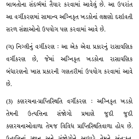
બાબતોના સંદર્ભમાં તૈયાર કરવામાં આવેલું છે. આ ઉપરાંત
આ વર્ગીકરણમાં સામાન્ય અગ્નિકૃત ખડકોનાં લક્ષણો દર્શાવતી
સરળ સંજ્ઞાઓનો ઉપયોગ પણ કરવામાં આવે છે.
(ગ) નિગ્લીનું વર્ગીકરણ : આ એક એવા પ્રકારનું રાસાયણિક
વર્ગીકરણ છે, જેમાં અગ્નિકૃત ખડકોના રાસાયણિક
બંધારણનો ખાસ પ્રકારની ગણતરીમાં ઉપયોગ કરવામાં આવે
છે.
(3) કણરચના-પ્રાપ્તિસ્થિતિ વર્ગીકરણ : અગ્નિકૃત ખડકો
તેમની ઉત્પત્તિના સંજોગો પ્રમાણે જુદી જુદી
કણરચનાઓવાળા તેમજ વિવિધ પ્રાપ્તિસ્થિતિવાળા હોય છે.
ઉત્પત્તિનાં સ્થાન અને સંજોગોને આધારે તેમને અંત:કૃત,