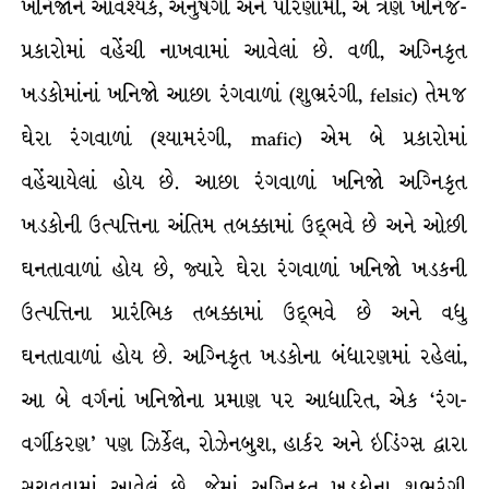
ખનિજોને આવશ્યક, અનુષંગી અને પરિણામી, એ ત્રણ ખનિજ-
પ્રકારોમાં વહેંચી નાખવામાં આવેલાં છે. વળી, અગ્નિકૃત
ખડકોમાંનાં ખનિજો આછા રંગવાળાં (શુભ્રરંગી, felsic) તેમજ
ઘેરા રંગવાળાં (શ્યામરંગી, mafic) એમ બે પ્રકારોમાં
વહેંચાયેલાં હોય છે. આછા રંગવાળાં ખનિજો અગ્નિકૃત
ખડકોની ઉત્પત્તિના અંતિમ તબક્કામાં ઉદ્ભવે છે અને ઓછી
ઘનતાવાળાં હોય છે, જ્યારે ઘેરા રંગવાળાં ખનિજો ખડકની
ઉત્પત્તિના પ્રારંભિક તબક્કામાં ઉદ્ભવે છે અને વધુ
ઘનતાવાળાં હોય છે. અગ્નિકૃત ખડકોના બંધારણમાં રહેલાં,
આ બે વર્ગનાં ખનિજોના પ્રમાણ પર આધારિત, એક ‘રંગ-
વર્ગીકરણ’ પણ ઝિર્કેલ, રોઝેનબુશ, હાર્કર અને ઇડિંગ્સ દ્વારા
સૂચવવામાં આવેલું છે, જેમાં અગ્નિકૃત ખડકોના શુભ્રરંગી