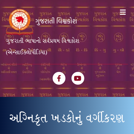
Me
ગુજરાતી ભાષાનો સર્વપ્રથમ વિશ્વકોશ
(એન્સાઈક્લોપીડિયા)
Facebook
Youtube
અગ્નિકૃત ખડકોનું વર્ગીકરણ