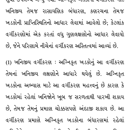
ખનિજીય તેમજ રાસાયણિક બંધારણ, કણરચના તેમજ
ખડકોની પ્રાપ્તિસ્થિતિનો આધાર લેવામાં આવેલો છે; કેટલાંક
વર્ગીકરણોમાં એક કરતાં વધુ ગુણલક્ષણોનો આધાર લેવાયો
છે, જેને પરિણામે નીચેનાં વર્ગીકરણ અસ્તિત્વમાં આવ્યાં છે.
(1) ખનિજીય વર્ગીકરણ : અગ્નિકૃત ખડકોનું આ વર્ગીકરણ
તેમનાં ખનિજીય લક્ષણોને આધારે થયેલું છે. અગ્નિકૃત
ખડકોના અભ્યાસ માટે આ વર્ગીકરણ મહત્ત્વનું છે કારણ કે
ખડકોમાં રહેલાં ખનિજોને ખૂબ જ સરળતાથી પારખી શકાય
છે, તેમજ તેમનું પ્રમાણ ચોક્કસપણે અંદાજી શકાય છે. આ
વર્ગીકરણ પ્રમાણે અગ્નિકૃત ખડકોના બંધારણમાં રહેલાં