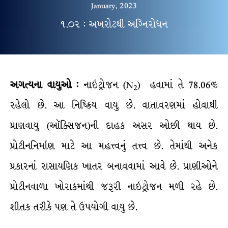
January, 2023
૧.૦૨ : અખરોટથી અગ્નિરોધન
અગત્યના વાયુઓ :
નાઇટ્રોજન (N
) હવામાં તે 78.06%
2
રહેલો છે. આ નિષ્ક્રિય વાયુ છે. વાતાવરણમાં હોવાથી
પ્રાણવાયુ (ઑક્સિજન)ની દાહક અસર ઓછી થાય છે.
પ્રોટીનનિર્માણ માટે આ મહત્ત્વનું તત્ત્વ છે. તેમાંથી અનેક
પ્રકારનાં રાસાયણિક ખાતર બનાવવામાં આવે છે. પ્રાણીઓને
પ્રોટીનવાળા ખોરાકમાંથી જરૂરી નાઇટ્રોજન મળી રહે છે.
શીતક તરીકે પણ તે ઉપયોગી વાયુ છે.