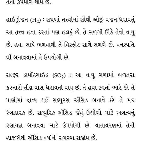
તેનો ઉપયોગ થાય છે.
હાઇડ્રોજન (H
) : સઘળાં તત્ત્વોમાં સૌથી ઓછું વજન ધરાવતું
2
આ તત્ત્વ હવા કરતાં પણ હલકું છે. તે સળગી ઊઠે તેવો વાયુ
છે. હવા સાથે ભળવાથી તે વિસ્ફોટ સાથે સળગે છે. વનસ્પતિ
ઘી બનાવવામાં તે ઉપયોગી છે.
સલ્ફર ડાયૉક્સાઇડ (SO
) : આ વાયુ ગળામાં બળતરા
2
કરનારો તીવ્ર વાસ ધરાવતો વાયુ છે. તે હવા કરતાં ભારે છે. તે
પાણીમાં દ્રાવ્ય થઈ સલ્યુરસ ઍસિડ બનાવે છે. તે મંદ
રંગહારક છે. સલ્યુરિક ઍસિડ જેવું ઉદ્યોગો માટે અગત્યનું
રસાયણ બનાવવા માટે ઉપયોગી છે. વાતાવરણમાં તેની
હાજરીથી ઍસિડ વર્ષાની સમસ્યા સર્જાય છે.