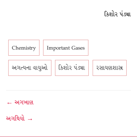
કિશોર પંડ્યા
Chemistry
Important Gases
અગત્યના વાયુઓ
કિશોર પંડ્યા
રસાયણશાસ્ત્ર
Post
← અગખાણ
navigation
અગથિયો →