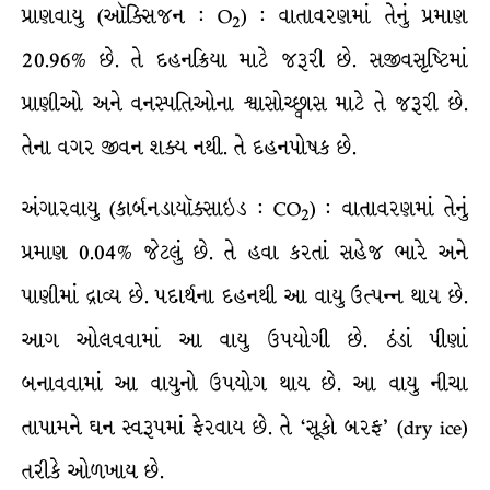
પ્રાણવાયુ (ઑક્સિજન : O
) : વાતાવરણમાં તેનું પ્રમાણ
2
20.96% છે. તે દહનક્રિયા માટે જરૂરી છે. સજીવસૃષ્ટિમાં
પ્રાણીઓ અને વનસ્પતિઓના શ્વાસોચ્છ્વાસ માટે તે જરૂરી છે.
તેના વગર જીવન શક્ય નથી. તે દહનપોષક છે.
અંગારવાયુ (કાર્બનડાયૉક્સાઇડ : CO
) : વાતાવરણમાં તેનું
2
પ્રમાણ 0.04% જેટલું છે. તે હવા કરતાં સહેજ ભારે અને
પાણીમાં દ્રાવ્ય છે. પદાર્થના દહનથી આ વાયુ ઉત્પન્ન થાય છે.
આગ ઓલવવામાં આ વાયુ ઉપયોગી છે. ઠંડાં પીણાં
બનાવવામાં આ વાયુનો ઉપયોગ થાય છે. આ વાયુ નીચા
તાપામને ઘન સ્વરૂપમાં ફેરવાય છે. તે ‘સૂકો બરફ’ (dry ice)
તરીકે ઓળખાય છે.