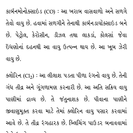
કાર્બનમોનોક્સાઇડ (CO) : આ ખરાબ વાસવાળો અને સળગે
તેવો વાયુ છે. હવામાં સળગીને તેનાથી કાર્બનડાયૉક્સાઇડ બને
છે. પેટ્રોલ, કેરોસીન, ડીઝલ તથા લાકડાં, કોલસાં જેવા
ઇંધણોનાં દહનથી આ વાયુ ઉત્પન્ન થાય છે. આ ખૂબ ઝેરી
વાયુ છે.
ક્લોરિન (Cl
) : આ લીલાશ પડતા પીળા રંગનો વાયુ છે. તેની
2
ગંધ તીવ્ર અને ગૂંગળામણ કરનારી છે. આ અતિ સક્રિય વાયુ
પાણીમાં દ્રાવ્ય છે. તે જંતુનાશક છે. પીવાના પાણીને
જીવાણુમુક્ત કરવા માટે તેમાં ક્લોરિન વાયુ પસાર કરવામાં
આવે છે. તે તીવ્ર રંગહારક છે. બ્લિચિંગ પાઉડર બનાવવામાં