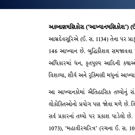
અક્ખાણમણિકોસ (‘આખ્યાનમણિકોશ’) (ઈ
આમ્રદેવસૂરિએ (ઈ. સ. 1134) તેના પર પ્રાકૃત
146 આખ્યાન છે. બુદ્ધિકૌશલ સમજાવવા માટ
અધિકારમાં ધન, કૃતપુણ્ય આદિની કથાઓ 
વિશલ્યા, શૌર્ય અને રુક્મિણી મધુનાં આખ્ય
આ આખ્યાનકોમાં ઐતિહાસિક તથ્યોનું સંકલન
લોકોક્તિઓનો પ્રયોગ પણ જોવા મળે છે. વિ
સર્વ પ્રકારનાં તથ્યો પર પ્રકાશ પાડેલો છે
1073), ‘મહાવીરચરિત્ર’ (રચના ઈ. સ. 10