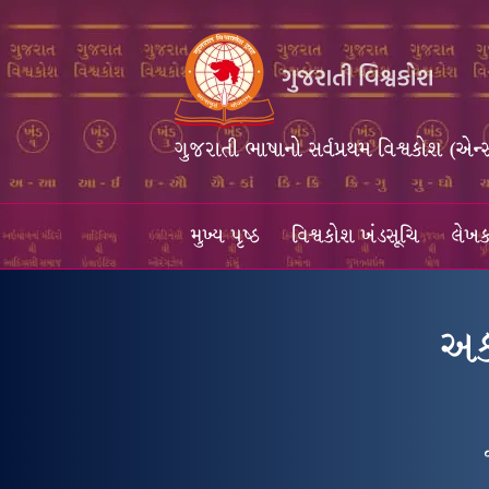
ગુજરાતી ભાષાનો સર્વપ્રથમ વિશ્વકોશ (એન્
મુખ્ય પૃષ્ઠ
વિશ્વકોશ ખંડસૂચિ
લેખક
અક