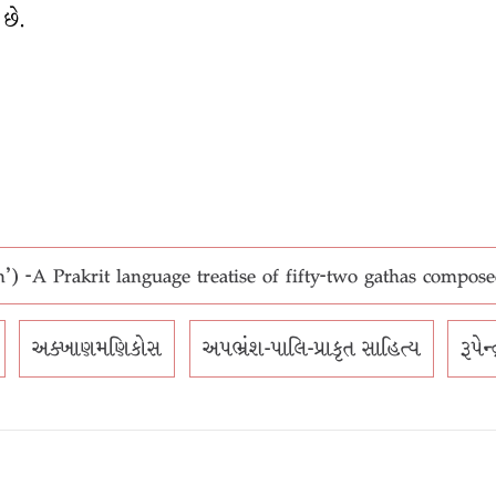
 છે.
-A Prakrit language treatise of fifty-two gathas compos
અક્ખાણમણિકોસ
અપભ્રંશ-પાલિ-પ્રાકૃત સાહિત્ય
રૂપે