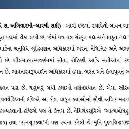
. સ. અગિયારમી–બારમી સદી)
: આર્યા છંદમાં રચાયેલો બાવન ગાથાનો
 પદ્યમાં ટીકા લખી છે, જેમાં યત્ર તત્ર સંસ્કૃત પદ્ય અને પ્રાકૃત ગ
ેના ચતુર્વિધ બુદ્ધિવર્ણન અધિકારમાં ભરત, નૈમિત્તિક અને અભયન
છે. શીલમાહાત્મ્યવર્ણનમાં સીતા, રોહિણી આદિ સતીઓનાં કથાન
ાન છે. ભાવનાસ્વરૂપવર્ણન અધિકારમાં દ્રમક, ભરત અને ઇલાપુત્રનું આ
 પણ છે. ઘણુંખરું બધી કથાઓ વર્ણનપ્રધાન છે. એમાં સ્ત્રીસ્વભા
ષયવૈવિધ્યની દૃષ્ટિએ આ કોશ પ્રાકૃત કથાઓમાં સૌથી અધિક મહત્ત
. કાવ્યકલાની દૃષ્ટિએ પણ તે ઉત્તમ છે. નેમિચંદ્રસૂરિએ ‘આત્મબોધકુ
85) તથા ‘રત્નચૂડકથા’ની પણ રચના કરેલી છે. મુનિ પુણ્યવિજયજીએ