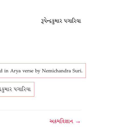
રૂપેન્દ્રકુમાર પગારિયા
ed in Arya verse by Nemichandra Suri.
ન્દ્રકુમાર પગારિયા
અક્રમવિજ્ઞાન →