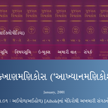
સાઈક્લોપીડિયા)
સૂચિ
વિષયસૂચિ
ઇ-બુક્સ
અમારી વાત
સંપર્ક
્ખાણમણિકોસ (‘આખ્યાનમણિકો
January, 2001
૧.૦૧ : અઈયોળ(અઈહોળ) [Aihole]નાં મંદિરોથી અખબારી સંગઠન