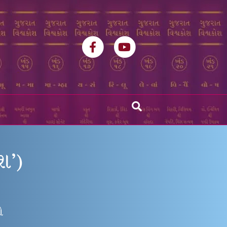
Facebook
Youtube
શ’)
ો