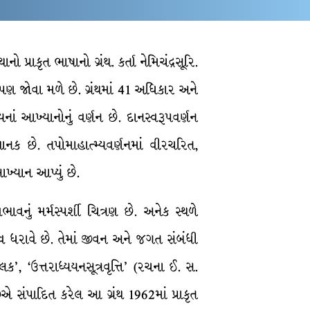
 પ્રાકૃત ભાષાનો ગ્રંથ. કર્તા નેમિચંદ્રસૂરિ.
દ્ય પણ જોવા મળે છે. ગ્રંથમાં 41 અધિકાર અને
ાં આખ્યાનોનું વર્ણન છે. દાનસ્વરૂપવર્ણન
ક છે. તપોમાહાત્મ્યવર્ણનમાં વીરચરિત,
ખ્યાન આપ્યું છે.
વનું મર્મસ્પર્શી ચિત્રણ છે. અનેક સ્થળે
્વ ધરાવે છે. તેમાં જીવન અને જગત સંબંધી
લક’, ‘ઉત્તરાધ્યયનસૂત્રવૃત્તિ’ (રચના ઈ. સ.
 સંપાદિત કરેલ આ ગ્રંથ 1962માં પ્રાકૃત