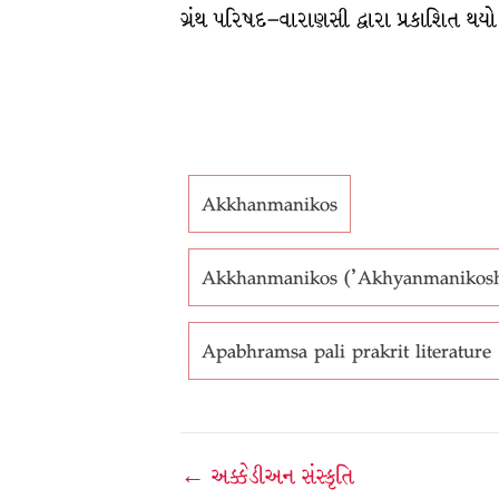
ગ્રંથ પરિષદ–વારાણસી દ્વારા પ્રકાશિત થયો
Akkhanmanikos
Akkhanmanikos ('Akhyanmanikosh') 
Apabhramsa pali prakrit literature
Post
← અક્કેડીઅન સંસ્કૃતિ