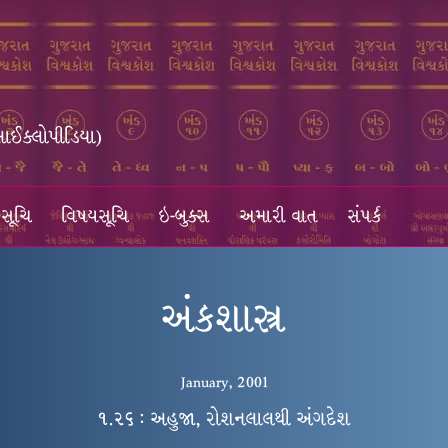
સાઈક્લોપીડિયા)
સૂચિ
વિષયસૂચિ
ઇ-બુક્સ
અમારી વાત
સંપર્ક
અંકશાસ્ત્ર
January, 2001
૧.૨૬ : અહુજા, રોશનલાલથી અંગદેશ