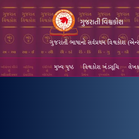
ગુજરાતી ભાષાનો સર્વપ્રથમ વિશ્વકોશ (એન્
મુખ્ય પૃષ્ઠ
વિશ્વકોશ ખંડસૂચિ
લેખક