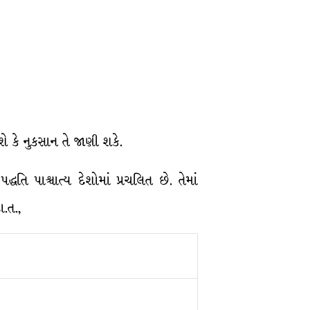
ે કે નુકસાન તે જાણી શકે.
િ પાશ્ચાત્ય દેશોમાં પ્રચલિત છે. તેમાં
.ત.,