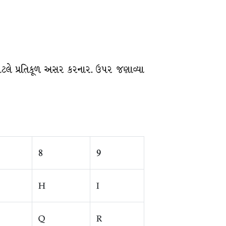
 એટલે પ્રતિકૂળ અસર કરનાર. ઉપર જણાવ્યા
8
9
H
I
Q
R