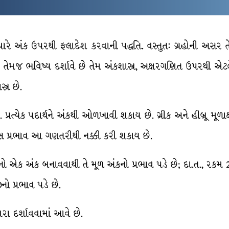
 આધારે અંક ઉપરથી ફલાદેશ કરવાની પદ્ધતિ. વસ્તુત: ગ્રહોની અસર 
ણ તેમજ ભવિષ્ય દર્શાવે છે તેમ અંકશાસ્ત્ર, અક્ષરગણિત ઉપરથી એટલે ક
્ર છે.
. પ્રત્યેક પદાર્થને અંકથી ઓળખાવી શકાય છે. ગ્રીક અને હીબ્રૂ મૂળાક્
કસ પ્રભાવ આ ગણતરીથી નક્કી કરી શકાય છે.
મનો એક અંક બનાવવાથી તે મૂળ અંકનો પ્રભાવ પડે છે; દા.ત., રક
ો પ્રભાવ પડે છે.
્વારા દર્શાવવામાં આવે છે.