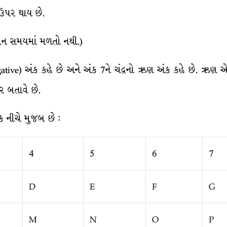
 ઉપર થાય છે.
ાચીન સમયમાં મળતો નથી.)
negative) અંક કહે છે અને અંક 7ને ચંદ્રનો ઋણ અંક કહે છે. ઋણ
ર બતાવે છે.
અંક નીચે મુજબ છે :
4
5
6
7
D
E
F
G
M
N
O
P