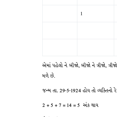
1
એમાં પહેલો ને બીજો, બીજો ને ત્રીજો, ત
મળે છે.
જન્મ તા. 29-5-1924 હોય તો વ્યક્તિનો રે
2 + 5 + 7 = 14 = 5 અંક થાય