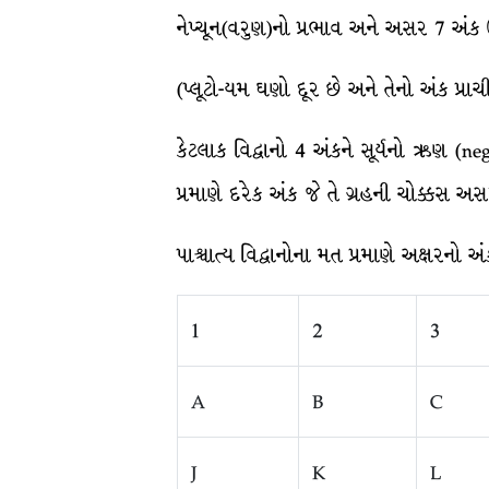
નેપ્ચૂન(વરુણ)નો પ્રભાવ અને અસર 7 અંક
(પ્લૂટો-યમ ઘણો દૂર છે અને તેનો અંક પ્ર
કેટલાક વિદ્વાનો 4 અંકને સૂર્યનો ઋણ (
પ્રમાણે દરેક અંક જે તે ગ્રહની ચોક્કસ અસ
પાશ્ચાત્ય વિદ્વાનોના મત પ્રમાણે અક્ષરનો 
1
2
3
A
B
C
J
K
L