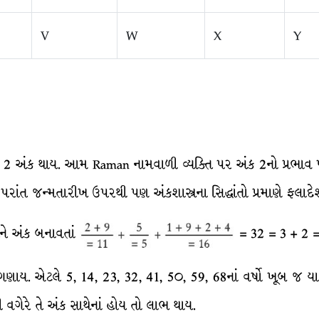
V
W
X
Y
 અંક થાય. આમ Raman નામવાળી વ્યક્તિ પર અંક 2નો પ્રભાવ પડે.
ત જન્મતારીખ ઉપરથી પણ અંકશાસ્ત્રના સિદ્ધાંતો પ્રમાણે ફલાદે
ેને અંક બનાવતાં
= 32 = 3 + 2 =
 ગણાય. એટલે 5, 14, 23, 32, 41, 5૦, 59, 68નાં વર્ષો ખૂબ જ 
વગેરે તે અંક સાથેનાં હોય તો લાભ થાય.