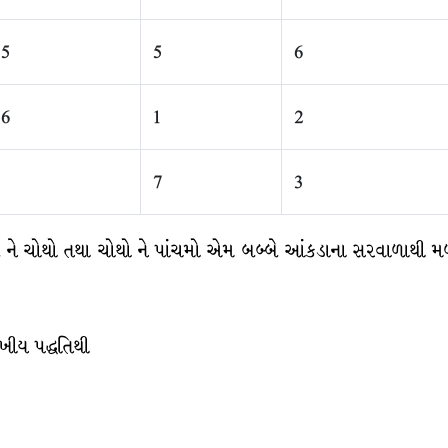
5
5
6
6
1
2
7
3
્રીજો ને ચોથો તથા ચોથો ને પાંચમો એમ બબ્બે આંકડાના સરવાળાથી
ખીય પદ્ધતિથી