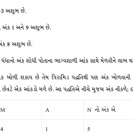
ક ૩ અશુભ છે.
ે અંક 1 અને 9 અશુભ છે.
અંક 8 અશુભ છે.
ન, ધંધાનો અંક શોધી પોતાના ભાગ્યશાળી આંક સાથે મેળવીને લાભ થશ
ક ખોળી શકાય છે તેમ પિરામિડ પદ્ધતિથી પણ અંક ખોળવાની પદ્ધત
 છેવટે એક આંકડો મળે છે. આ પદ્ધતિએ નીચે મુજબ અંક નીકળે; દા
M
A
N નો અંક એ
4
1
5