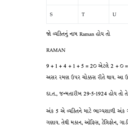
S
T
U
જો વ્યક્તિનું નામ Raman હોય તો
RAMAN
9 + 1 + 4 + 1 + 5 = 2૦ એટલે 2 + ૦ = 2
અસર રમણ ઉપર ચોક્કસ રીતે થાય. આ ઉપરાં
દા.ત., જન્મતારીખ 29-5-1924 હોય તો ત
અંક 5 એ વ્યક્તિને માટે ભાગ્યશાળી અંક
ગણાય. તેથી મકાન, ઑફિસ, ટેલિફોન, ગાડી 