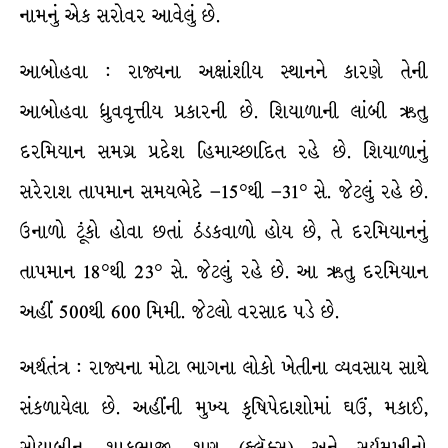
નામનું એક સરોવર આવેલું છે.
આબોહવા : રાજ્યના અક્ષાંશીય સ્થાનને કારણે તેની
આબોહવા ધ્રુવવૃત્તીય પ્રકારની છે. શિયાળાની લાંબી ઋતુ
દરમિયાન સમગ્ર પ્રદેશ હિમાચ્છાદિત રહે છે. શિયાળાનું
સરેરાશ તાપમાન સમયભેદે –15°થી –31° સે. જેટલું રહે છે.
ઉનાળો ટૂંકો હોવા છતાં ઠંડકવાળો હોય છે, તે દરમિયાનનું
તાપમાન 18°થી 23° સે. જેટલું રહે છે. આ ઋતુ દરમિયાન
અહીં 500થી 600 મિમી. જેટલો વરસાદ પડે છે.
અર્થતંત્ર : રાજ્યના મોટા ભાગના લોકો ખેતીના વ્યવસાય સાથે
સંકળાયેલા છે. અહીંની મુખ્ય કૃષિપેદાશોમાં ઘઉં, મકાઈ,