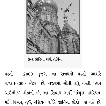
સેન્ટ સોફિયા ચર્ચ, હર્બિન
વસ્તી : 2000 મુજબ આ રાજ્યની વસ્તી આશરે
3,75,10,000 જેટલી છે. રાજ્યમાં સૌથી વધુ વસ્તી ‘હાન
ચાઇનીઝ’ લોકોની છે, આ સિવાય અહીં માંચુસ, કોરિયન,
મૉંગોલિયન, હુઈ, રશિયન વગેરે જાતિના લોકો પણ વસે છે.