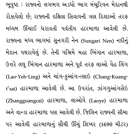
ભૂપૃષ્ઠ : રાજ્યનો લગભગ અડધો ભાગ મંચુરિયન મેદાનથી
રોકાયેલો છે; રાજ્યની દક્ષિણ સિવાયની ત્રણ દિશાઓ તરફ
મધ્યમ ઊંચાઈ ધરાવતી પર્વતીય હારમાળા આવેલી છે.
રાજ્યના મધ્ય ભાગમાં સુનગરી નેન (Sungari Nen) નદીનું
મેદાન પથરાયેલું છે. તેની પશ્ચિમે મહા ખિંગાન હારમાળા,
ઉત્તરે લઘુ ખિંગાન હારમાળા અને પૂર્વ તરફ લાઓ યેહ લિંગ
(Lao-Yeh-Ling) અને ચાંગ-કુઆંગ-ત્સાઇ (Chang-Kuang-
t’sai) હારમાળા આવેલી છે. આ ઉપરાંત, ઝાંગગુઆંગસેઇ
(Zhangguangcai) હારમાળા, લાઓયે (Laoye) હારમાળા
અને વાન્ડા હારમાળા પણ આવેલી છે. જિલિન રાજ્યની સીમા
પર આવેલી હારમાળાનું સૌથી ઊંચું શિખર (1690 મીટર)