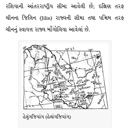
રશિયાની આંતરરાષ્ટ્રીય સીમા આવેલી છે; દક્ષિણ તરફ
ચીનના જિલિન (Jilin) રાજ્યની સીમા તથા પશ્ચિમ તરફ
ચીનનું સ્વાયત્ત રાજ્ય મૉંગોલિયા આવેલાં છે.
હેલુંગજિયાંગ (હેલાંગજિયાંગ)