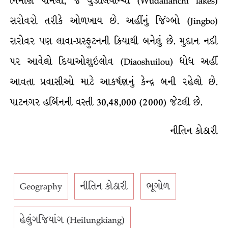
નિર્માણ પામેલાં, જે વુડાલિયાન્ચી (Wudalianchi lakes)
સરોવરો તરીકે ઓળખાય છે. અહીંનું જિંગ્બો (Jingbo)
સરોવર પણ લાવા-પ્રસ્ફુટનની ક્રિયાથી બનેલું છે. મુદાન નદી
પર આવેલો દિયાઓશુઇલોવ (Diaoshuilou) ધોધ અહીં
આવતા પ્રવાસીઓ માટે આકર્ષણનું કેન્દ્ર બની રહેલો છે.
પાટનગર હર્બિનની વસ્તી 30,48,000 (2000) જેટલી છે.
નીતિન કોઠારી
Geography
નીતિન કોઠારી
ભૂગોળ
હેલુંગજિયાંગ (Heilungkiang)