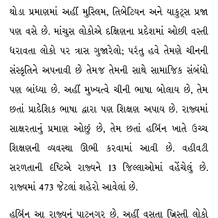
થોડા પ્રમાણમાં અહીં મુસ્લિમ, તિબેટિયન અને યાકુટ્સ પ્રજા
પણ વસે છે. માંચુસ લોકોએ દક્ષિણના પ્રદેશમાં ઓછી વસ્તી
ધરાવતા લોકો પર ત્રાસ ગુજારેલો; પરંતુ હવે તેમણે ચીનની
સંસ્કૃતિને અપનાવી છે તેમજ તેમની સાથે સામાજિક સંબંધો
પણ બાંધ્યા છે. અહીં મુખ્યત્વે ચીની ભાષા બોલાય છે, તેમ
છતાં પ્રાદેશિક ભાષા દ્વારા પણ શિક્ષણ અપાય છે. રાજ્યમાં
સાક્ષરતાનું પ્રમાણ ઓછું છે, તેમ છતાં હર્બિન ખાતે ઉચ્ચ
શિક્ષણની વ્યવસ્થા ઊભી કરવામાં આવી છે. વહીવટી
સરળતાની દૃષ્ટિએ રાજ્યને 13 જિલ્લાઓમાં વહેંચેલું છે.
રાજ્યમાં 473 જેટલાં શહેરો આવેલાં છે.
હર્બિન આ રાજ્યનું પાટનગર છે. અહીં વસતા ખ્રિસ્તી લોકો