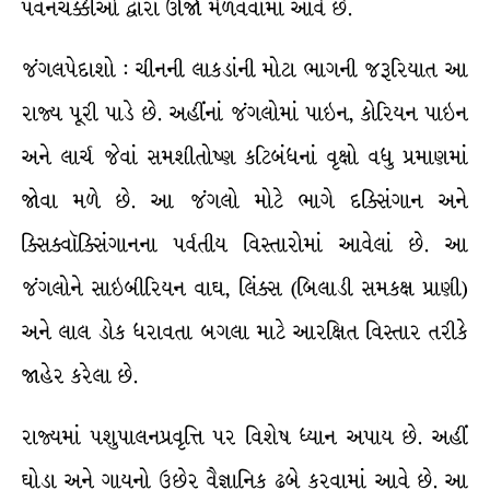
પવનચક્કીઓ દ્વારા ઊર્જા મેળવવામાં આવે છે.
જંગલપેદાશો : ચીનની લાકડાંની મોટા ભાગની જરૂરિયાત આ
રાજ્ય પૂરી પાડે છે. અહીંનાં જંગલોમાં પાઇન, કોરિયન પાઇન
અને લાર્ચ જેવાં સમશીતોષ્ણ કટિબંધનાં વૃક્ષો વધુ પ્રમાણમાં
જોવા મળે છે. આ જંગલો મોટે ભાગે દક્સિંગાન અને
ક્સિક્વૉક્સિંગાનના પર્વતીય વિસ્તારોમાં આવેલાં છે. આ
જંગલોને સાઇબીરિયન વાઘ, લિંક્સ (બિલાડી સમકક્ષ પ્રાણી)
અને લાલ ડોક ધરાવતા બગલા માટે આરક્ષિત વિસ્તાર તરીકે
જાહેર કરેલા છે.
રાજ્યમાં પશુપાલનપ્રવૃત્તિ પર વિશેષ ધ્યાન અપાય છે. અહીં
ઘોડા અને ગાયનો ઉછેર વૈજ્ઞાનિક ઢબે કરવામાં આવે છે. આ