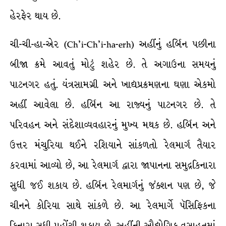
હેરફેર થાય છે.
ચી-ચી-હા-એર (Ch’i-Ch’i-ha-erh) અહીંનું હર્બિન પછીના
બીજા ક્રમે આવતું મોટું શહેર છે. તે અગાઉના સમયનું
પાટનગર હતું. યંત્રસામગ્રી અને ખાદ્યપ્રક્રમણના ઘણા એકમો
અહીં આવેલા છે. હર્બિન આ રાજ્યનું પાટનગર છે. તે
પરિવહન અને સંદેશાવ્યવહારનું મુખ્ય મથક છે. હર્બિન અને
ઉત્તર મંચુરિયા થઈને રશિયાને સાંકળતો રેલમાર્ગ તૈયાર
કરવામાં આવ્યો છે, આ રેલમાર્ગ દ્વારા જાપાનના સમુદ્રકિનારા
સુધી જઈ શકાય છે. હર્બિન રેલમાર્ગનું જંક્શન પણ છે, જે
ચીનને કોરિયા સાથે સાંકળે છે. આ રેલમાર્ગે પૅસિફિકના