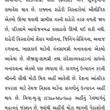
સોયાબીન, શાકભાજી, શણ (ફ્લૅક્સ) અને સૂર્યમુખીનો
સમાવેશ થાય છે. રાજ્યના શહેરી વિસ્તારોમાં ઔદ્યોગિક
એકમો ઊભા થવાથી ગ્રામીણ વસ્તી શહેરો તરફ વળતી જાય
છે, પરિણામે આયોજનબદ્ધ વસાહતો ઊભી થઈ શકી નથી.
શહેરી વિસ્તારોમાં થ્રેસર મશીનના, જિનિંગ-પ્રેસિંગના, અનાજ
દળવાના, ખાણકાર્ય માટેની યંત્રસામગ્રી બનાવવાના એકમો
આવેલા છે. વીજાણુ-સામગ્રી તથા સંદેશાવ્યવહારનાં સાધનો
બનાવવાના એકમો પણ સ્થપાયા છે. કાગળનું ઉત્પાદન કરતી
ચીનની સૌથી મોટી મિલ અહીં આવેલી છે. દેશના આંતરિક
વપરાશ માટે તેમજ નિકાસ માટેના કાગળોનું ઉત્પાદન અહીં
થાય છે. ચિયા-મુ-સુ (Chia-Mu-Ssu) અહીંનું રેલમાર્ગનું
મહત્વનું જંક્શન છે, જ્યાંથી અહીંની મોટા ભાગની પેદાશોની