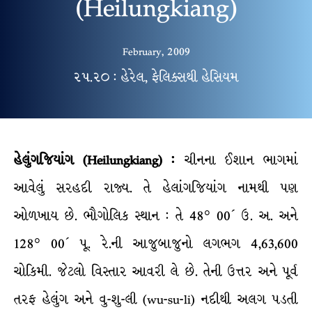
(Heilungkiang)
February, 2009
૨૫.૨૦ : હેરેલ, ફેલિક્સથી હેસિયમ
હેલુંગજિયાંગ (Heilungkiang) :
ચીનના ઈશાન ભાગમાં
આવેલું સરહદી રાજ્ય. તે હેલાંગજિયાંગ નામથી પણ
ઓળખાય છે. ભૌગોલિક સ્થાન : તે 48° 00´ ઉ. અ. અને
128° 00´ પૂ. રે.ની આજુબાજુનો લગભગ 4,63,600
ચોકિમી. જેટલો વિસ્તાર આવરી લે છે. તેની ઉત્તર અને પૂર્વ
તરફ હેલુંગ અને વુ-શુ-લી (wu-su-li) નદીથી અલગ પડતી