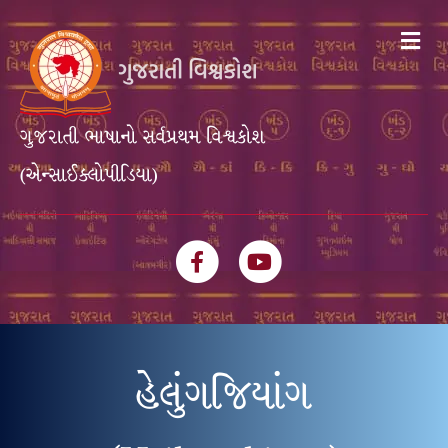
Me
ગુજરાતી ભાષાનો સર્વપ્રથમ વિશ્વકોશ
(એન્સાઈક્લોપીડિયા)
Facebook
Youtube
હેલુંગજિયાંગ