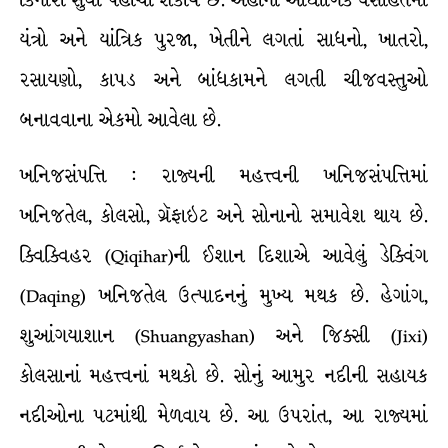
કિનારા સુધી પહોંચી શકાય છે. અહીંની ઔદ્યોગિક વસાહતમાં
યંત્રો અને યાંત્રિક પુરજા, ખેતીને લગતાં સાધનો, ખાતરો,
રસાયણો, કાપડ અને બાંધકામને લગતી ચીજવસ્તુઓ
બનાવવાના એકમો આવેલા છે.
ખનિજસંપત્તિ : રાજ્યની મહત્ત્વની ખનિજસંપત્તિમાં
ખનિજતેલ, કોલસો, ગ્રૅફાઇટ અને સોનાનો સમાવેશ થાય છે.
ક્વિક્વિહર (Qiqihar)ની ઈશાન દિશાએ આવેલું ડેક્વિંગ
(Daqing) ખનિજતેલ ઉત્પાદનનું મુખ્ય મથક છે. હેગાંગ,
શુઆંગયાશાન (Shuangyashan) અને જિક્સી (Jixi)
કોલસાનાં મહત્ત્વનાં મથકો છે. સોનું આમુર નદીની સહાયક
નદીઓના પટમાંથી મેળવાય છે. આ ઉપરાંત, આ રાજ્યમાં