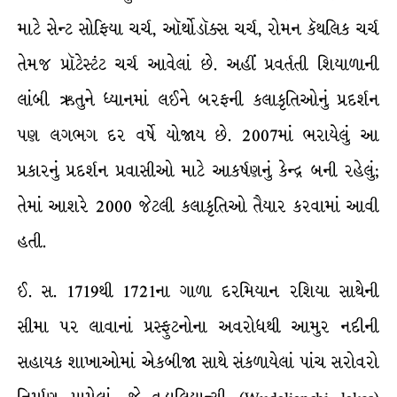
માટે સેન્ટ સોફિયા ચર્ચ, ઑર્થોડૉક્સ ચર્ચ, રોમન કૅથલિક ચર્ચ
તેમજ પ્રૉટેસ્ટંટ ચર્ચ આવેલાં છે. અહીં પ્રવર્તતી શિયાળાની
લાંબી ઋતુને ધ્યાનમાં લઈને બરફની કલાકૃતિઓનું પ્રદર્શન
પણ લગભગ દર વર્ષે યોજાય છે. 2007માં ભરાયેલું આ
પ્રકારનું પ્રદર્શન પ્રવાસીઓ માટે આકર્ષણનું કેન્દ્ર બની રહેલું;
તેમાં આશરે 2000 જેટલી કલાકૃતિઓ તૈયાર કરવામાં આવી
હતી.
ઈ. સ. 1719થી 1721ના ગાળા દરમિયાન રશિયા સાથેની
સીમા પર લાવાનાં પ્રસ્ફુટનોના અવરોધથી આમુર નદીની
સહાયક શાખાઓમાં એકબીજા સાથે સંકળાયેલાં પાંચ સરોવરો