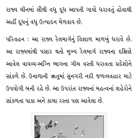
રાજ્ય ચીનમાં સૌથી વધુ દૂધ આપતી ગાયો ધરાવતું હોવાથી
અહીં દૂધનું વધુ ઉત્પાદન મેળવાય છે.
પરિવહન : આ રાજ્ય રેલમાર્ગનું વિશાળ માળખું ધરાવે છે.
આ રાજ્યમાંથી પસાર થતો મુખ્ય રેલમાર્ગ રાજ્યના દક્ષિણે
આવેલ વાયવ્ય-અગ્નિ ભાગના ગીચ વસ્તી ધરાવતા પ્રદેશોને
સાંકળે છે. ઉનાળાની ઋતુમાં સુનગરી નદી જળવ્યવહાર માટે
ઉપયોગી બની રહે છે. આ ઉપરાંત રાજ્યનાં મહત્વનાં શહેરોને
સાંકળતા પાકા અને કાચા રસ્તા પણ આવેલા છે.