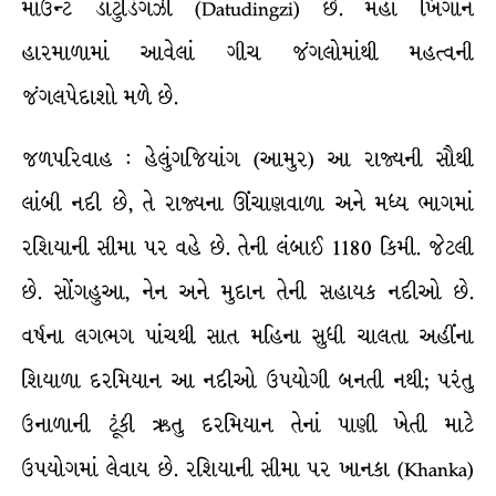
માઉન્ટ ડાટુડિંગઝી (Datudingzi) છે. મહા ખિંગાન
હારમાળામાં આવેલાં ગીચ જંગલોમાંથી મહત્વની
જંગલપેદાશો મળે છે.
જળપરિવાહ : હેલુંગજિયાંગ (આમુર) આ રાજ્યની સૌથી
લાંબી નદી છે, તે રાજ્યના ઊંચાણવાળા અને મધ્ય ભાગમાં
રશિયાની સીમા પર વહે છે. તેની લંબાઈ 1180 કિમી. જેટલી
છે. સોંગહુઆ, નેન અને મુદાન તેની સહાયક નદીઓ છે.
વર્ષના લગભગ પાંચથી સાત મહિના સુધી ચાલતા અહીંના
શિયાળા દરમિયાન આ નદીઓ ઉપયોગી બનતી નથી; પરંતુ
ઉનાળાની ટૂંકી ઋતુ દરમિયાન તેનાં પાણી ખેતી માટે
ઉપયોગમાં લેવાય છે. રશિયાની સીમા પર ખાનકા (Khanka)