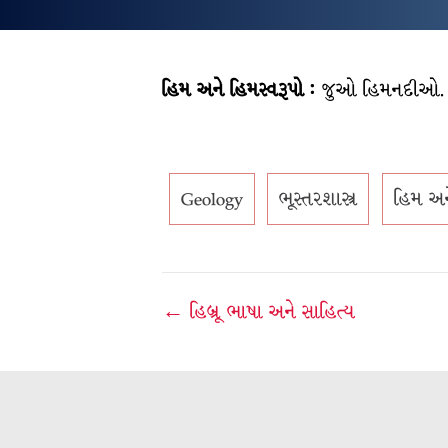
હિમ અને હિમસ્વરૂપો :
જુઓ હિમનદીઓ.
Geology
ભૂસ્તરશાસ્ત્ર
હિમ અન
Post
← હિબ્રૂ ભાષા અને સાહિત્ય
navigation