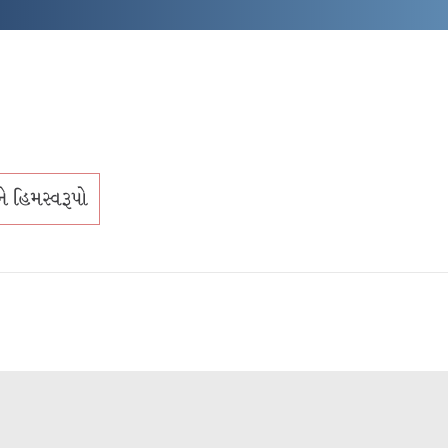
ે હિમસ્વરૂપો