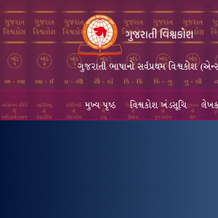
ગુજરાતી ભાષાનો સર્વપ્રથમ વિશ્વકોશ (એન્
મુખ્ય પૃષ્ઠ
વિશ્વકોશ ખંડસૂચિ
લેખક