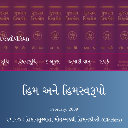
સાઈક્લોપીડિયા)
સૂચિ
વિષયસૂચિ
ઇ-બુક્સ
અમારી વાત
સંપર્ક
હિમ અને હિમસ્વરૂપો
February, 2009
૨૫.૧૦ : હિદાયતુલ્લાહ, મોહમ્મદથી હિમનદીઓ (Glaciers)