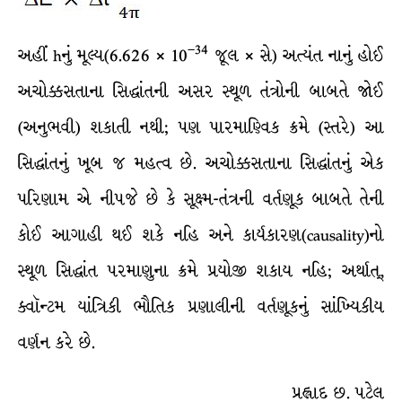
–34
અહીં hનું મૂલ્ય(6.626 × 10
જૂલ × સે) અત્યંત નાનું હોઈ
અચોક્કસતાના સિદ્ધાંતની અસર સ્થૂળ તંત્રોની બાબતે જોઈ
(અનુભવી) શકાતી નથી; પણ પારમાણ્વિક ક્રમે (સ્તરે) આ
સિદ્ધાંતનું ખૂબ જ મહત્વ છે. અચોક્કસતાના સિદ્ધાંતનું એક
પરિણામ એ નીપજે છે કે સૂક્ષ્મ-તંત્રની વર્તણૂક બાબતે તેની
કોઈ આગાહી થઈ શકે નહિ અને કાર્યકારણ(causality)નો
સ્થૂળ સિદ્ધાંત પરમાણુના ક્રમે પ્રયોજી શકાય નહિ; અર્થાત્,
ક્વૉન્ટમ યાંત્રિકી ભૌતિક પ્રણાલીની વર્તણૂકનું સાંખ્યિકીય
વર્ણન કરે છે.
પ્રહ્લાદ છ. પટેલ