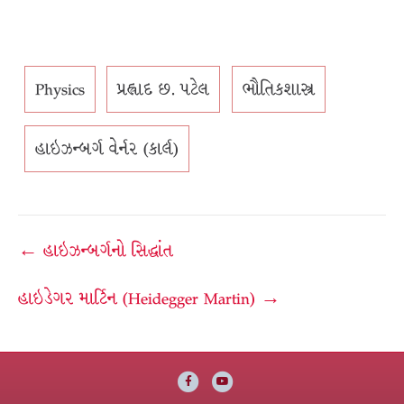
Physics
પ્રહ્લાદ છ. પટેલ
ભૌતિકશાસ્ત્ર
હાઇઝન્બર્ગ વેર્નર (કાર્લ)
Post
← હાઇઝન્બર્ગનો સિદ્ધાંત
navigation
હાઇડેગર માર્ટિન (Heidegger Martin) →
Facebook
Youtube