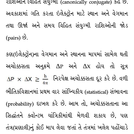
રાશિઓને વિહિત સંયુગ્મી (canonically conjugate) કહે છે.
અવકાશમાં ગતિ કરતા ઇલેક્ટ્રૉન માટે સ્થાન અને વેગમાન
તથા ઊર્જા અને સમય વિહિત સંયુગ્મી રાશિઓની જોડ
(pairs) છે.
કણ(ઇલેક્ટ્રૉન)ના વેગમાન અને સ્થાનના માપમાં સામેલ થતી
અચોક્કસતા અનુક્રમે ΔP અને ΔX હોય તો સૂત્ર
નિરપેક્ષ અચોક્કસતા દૂર કરે છે. વળી
ભૌતિકવિજ્ઞાનમાં પ્રથમ વાર સાંખ્યિકીય (statistical) સંભાવના
(probability) દાખલ કરે છે. આમ તો, અચોક્કસતાના આ
સિદ્ધાંતને ક્વૉન્ટમ યાંત્રિકીમાંથી મેળવી શકાય છે, પણ
તંત્ર(પ્રણાલી)નું કોઈ માપ લેવા જતાં તે તંત્રમાં ખલેલ પહોંચાડે