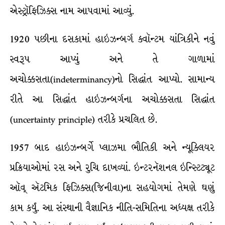
એસ્ટ્રૉફિઝિક્સ નામ આપવામાં આવ્યું.
1920 પછીના દસકામાં હાઇઝન્બર્ગ ક્વૉન્ટમ યાંત્રિકીને નવું
સ્વરૂપ આપ્યું અને તે ગાળામાં
અચોક્કસતા(indeterminancy)નો સિદ્ધાંત આપ્યો. સામાન્ય
રીતે આ સિદ્ધાંત હાઇઝન્બર્ગના અચોક્કસતા સિદ્ધાંત
(uncertainty principle) તરીકે પ્રચલિત છે.
1957 બાદ હાઇઝન્બર્ગે પ્લાઝ્મા ભૌતિકી અને ન્યૂક્લિયર
પ્રક્રિયાઓમાં રસ અને રુચિ દાખવ્યાં. ઇન્ટરનૅશનલ ઇન્સ્ટિટ્યૂટ
ઑવ્ ઍટમિક ફિઝિક્સ(જિનીવા)ના સહયોગમાં તેમણે ઘણું
કામ કર્યું. આ સંસ્થાની વૈજ્ઞાનિક નીતિ-સમિતિના અધ્યક્ષ તરીકે