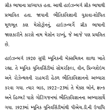
ગ્રીક ભાષાના પ્રાધ્યાપક હતા. આથી હાઇઝન્બર્ગ ગ્રીક ભાષાથી
પ્રભાવિત હતા. જાપાની ભૌતિકવિજ્ઞાની યુકાવા-શોધિત
મૂળભૂત કણ મેસોટ્રૉનનું, હાઇઝન્બર્ગે ગ્રીક ભાષાની
જાણકારીને કારણે નામ મેસૉન રાખ્યું, જે આજે પણ પ્રચલિત
છે.
હાઇઝન્બર્ગ 1920 સુધી મ્યૂનિકની મૅક્સમિલન શાળા ખાતે
રહ્યા. તે મ્યૂનિક યુનિવર્સિટીમાં સોમરફિલ્ડ, વીન, પ્રિન્ગશેઇમ
અને રોઝેન્થલની રાહબરી હેઠળ ભૌતિકવિજ્ઞાનનો અભ્યાસ
કરવા ગયા. ત્યાર બાદ, 1922–23માં તે મૅક્સ બૉર્ન, ફ્રાન્ક
અને હિલ્બર્ટ પાસે ગોટિંગજનમાં ભૌતિકવિજ્ઞાનના અભ્યાસાર્થે
ગયા. 1923માં મ્યૂનિક યુનિવર્સિટીમાંથી પીએચ.ડી.ની ઉપાધિ