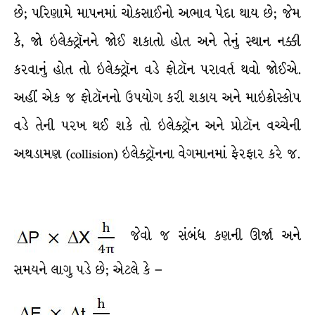
છે; પરિણામે માપનમાં ચોકસાઈનો અભાવ પેદા થાય છે; જેમ
કે, જો ઇલેક્ટ્રૉનને જોઈ શકાતો હોત અને તેનું સ્થાન નક્કી
કરવાનું હોત તો ઇલેક્ટ્રૉન વડે ફોટૉન પરાવર્ત થવો જોઈએ.
અહીં એક જ ફોટૉનનો ઉપયોગ કરી શકાય અને માઇક્રોસ્કોપ
વડે તેની પરખ થઈ શકે તો ઇલેક્ટ્રૉન અને પ્રોટૉન વચ્ચેની
અથડામણ (collision) ઇલેક્ટ્રૉનના વેગમાનમાં ફેરફાર કરે જ.
જેવો જ સંબંધ કણની ઊર્જા અને
સમયને લાગુ પડે છે; એટલે કે –