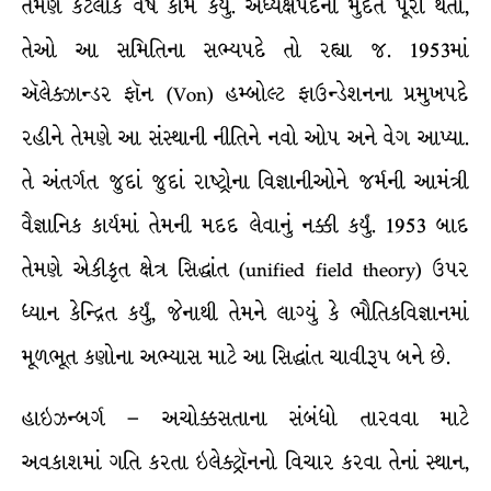
તેમણે કેટલાંક વર્ષ કામ કર્યું. અધ્યક્ષપદની મુદત પૂરી થતાં,
તેઓ આ સમિતિના સભ્યપદે તો રહ્યા જ. 1953માં
ઍલેક્ઝાન્ડર ફૉન (Von) હમ્બોલ્ટ ફાઉન્ડેશનના પ્રમુખપદે
રહીને તેમણે આ સંસ્થાની નીતિને નવો ઓપ અને વેગ આપ્યા.
તે અંતર્ગત જુદાં જુદાં રાષ્ટ્રોના વિજ્ઞાનીઓને જર્મની આમંત્રી
વૈજ્ઞાનિક કાર્યમાં તેમની મદદ લેવાનું નક્કી કર્યું. 1953 બાદ
તેમણે એકીકૃત ક્ષેત્ર સિદ્ધાંત (unified field theory) ઉપર
ધ્યાન કેન્દ્રિત કર્યું, જેનાથી તેમને લાગ્યું કે ભૌતિકવિજ્ઞાનમાં
મૂળભૂત કણોના અભ્યાસ માટે આ સિદ્ધાંત ચાવીરૂપ બને છે.
હાઇઝન્બર્ગ – અચોક્કસતાના સંબંધો તારવવા માટે
અવકાશમાં ગતિ કરતા ઇલેક્ટ્રૉનનો વિચાર કરવા તેનાં સ્થાન,