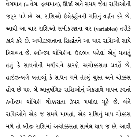
વેગમાન (= વેગ દ્રવ્યમાન), ઊર્જા અને સમય જેવા રાશિઓની
જરૂર પડે છે. આ રાશિઓ ઇલેક્ટ્રૉનની ગતિનું વર્ણન કરે છે.
આથી આ ચાર રાશિઓ સમીકરણના ચર (variables) તરીકે
કાર્ય કરે છે. અચોક્કસતાના સિદ્ધાંતને આ ચાર રાશિઓ સાથે
નિસબત છે. ક્વૉન્ટમ યાંત્રિકીના ઉદભવ પહેલાં એવું મનાતું
હતું કે સાધનોની મર્યાદાને કારણે અચોક્કસતા પ્રવર્તે છે.
હાઇઝન્બર્ગે બતાવ્યું કે સાધન ગમે તેટલું ચુસ્ત અને ચોક્કસ
હોય છે પણ બે આનુષંગિક રાશિઓનું એકસાથે માપન કરતાં
ક્વૉન્ટમ યાંત્રિકી ચોક્કસતા ઉપર મર્યાદા મૂકે છે. બંને
રાશિઓને એક જ સમયે માપતાં, એક રાશિનું માપ ચોક્કસ
મળે તો બીજી રાશિમાં અચોક્કસતા સામેલ થાય જ છે. આવી