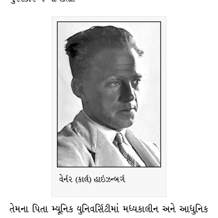
વેર્નર (કાર્લ) હાઇઝન્બર્ગ
તેમના પિતા મ્યૂનિક યુનિવર્સિટીમાં મધ્યકાલીન અને આધુનિક