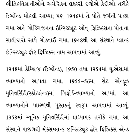
ભૌતિકવિજ્ઞાનીઓને અમેરિકન લશ્કરી દળોએ કેદીઓ તરીકે
ઇંગ્લૅન્ડ મોકલી આપ્યા; પણ 1946માં તે પોતે જર્મની પાછા
ગયા અને ગોટિંગજનના ઇન્સ્ટિટ્યૂટ ઑવ્ ફિઝિક્સના પોતાના
સાથીદારો સાથે ગોઠવાઈ ગયા. 1948થી આ સંસ્થાને પ્લાન્ક
ઇન્સ્ટિટ્યૂટ ફૉર ફિઝિક્સ નામ આપવામાં આવ્યું.
1948માં કેમ્બ્રિજ (ઇંગ્લૅન્ડ), 1950 તથા 1954માં યુ.એસ.માં
વ્યાખ્યાનો આપવા ગયા. 1955–56માં સેંટ ઍન્ડ્રૂઝ
યુનિવર્સિટી(સ્કૉટલૅન્ડ)માં ગિફૉર્ડ-વ્યાખ્યાનો આપ્યાં. આ
વ્યાખ્યાનોને પાછળથી પુસ્તકનું સ્વરૂપ આપવામાં આવ્યું.
1958માં મ્યૂનિક યુનિવર્સિટીમાં પ્રાધ્યાપક તરીકે ગયા. આ
સંસ્થાને પાછળથી મૅક્સપ્લાન્ક ઇન્સ્ટિટ્યૂટ ફૉર ફિઝિક્સ ઍન્ડ