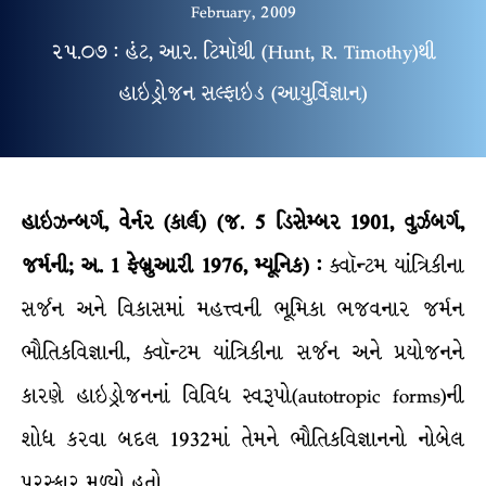
February, 2009
૨૫.૦૭ : હંટ, આર. ટિમૉથી (Hunt, R. Timothy)થી
હાઇડ્રોજન સલ્ફાઇડ (આયુર્વિજ્ઞાન)
હાઇઝન્બર્ગ, વેર્નર (કાર્લ) (જ. 5 ડિસેમ્બર 1901, વુર્ઝબર્ગ,
જર્મની; અ. 1 ફેબ્રુઆરી 1976, મ્યૂનિક) :
ક્વૉન્ટમ યાંત્રિકીના
સર્જન અને વિકાસમાં મહત્ત્વની ભૂમિકા ભજવનાર જર્મન
ભૌતિકવિજ્ઞાની, ક્વૉન્ટમ યાંત્રિકીના સર્જન અને પ્રયોજનને
કારણે હાઇડ્રોજનનાં વિવિધ સ્વરૂપો(autotropic forms)ની
શોધ કરવા બદલ 1932માં તેમને ભૌતિકવિજ્ઞાનનો નોબેલ
પુરસ્કાર મળ્યો હતો.