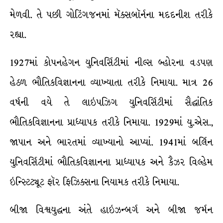
મેળવી. તે પછી ગોટિંગજનમાં મૅક્સબૉર્નના મદદનીશ તરીકે
રહ્યા.
1927માં કોપનહેગન યુનિવર્સિટીમાં નીલ્સ બ્હોરના વડપણ
હેઠળ ભૌતિકવિજ્ઞાનના વ્યાખ્યાતા તરીકે નિમાયા. માત્ર 26
વર્ષની વયે તે લાઇપઝિગ યુનિવર્સિટીમાં સૈદ્ધાંતિક
ભૌતિકવિજ્ઞાનના પ્રાધ્યાપક તરીકે નિમાયા. 1929માં યુ.એસ.,
જાપાન અને ભારતમાં વ્યાખ્યાનો આપ્યાં. 1941માં બર્લિન
યુનિવર્સિટીમાં ભૌતિકવિજ્ઞાનના પ્રાધ્યાપક અને કૈઝર વિલ્હેમ
ઇન્સ્ટિટ્યૂટ ફૉર ફિઝિક્સના નિયામક તરીકે નિમાયા.
બીજા વિશ્વયુદ્ધના અંતે હાઇઝન્બર્ગ અને બીજા જર્મન