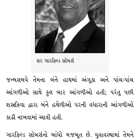
સર ગારફિલ્ડ સૉબર્સ
જન્મસમયે તેમના બંને હાથમાં અંગૂઠા અને પાંચ-પાંચ
આંગળીઓ સાથે કુલ બાર આંગળીઓ હતી; પરંતુ પછી
શસ્ત્રક્રિયા દ્વારા બંને હથેળીઓ પરની વધારાની આંગળીઓ
કાઢી નાખવામાં આવી હતી.
ગારફિલ્ડ સૉબર્સનો બાંધો મજબૂત છે. યુવાવસ્થામાં તેમને