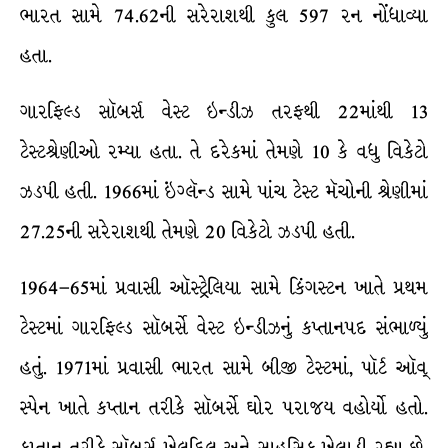
ભારત સામે 74.62ની સરેરાશથી કુલ 597 રન નોંધાવ્યા
હતા.
ગારફિલ્ડ સૉબર્સ વેસ્ટ ઇન્ડીઝ તરફથી 22માંથી 13
ટેસ્ટશ્રેણીઓ રમ્યા હતા. તે દરેકમાં તેમણે 10 કે વધુ વિકેટો
ઝડપી હતી. 1966માં ઇંગ્લૅન્ડ સામે પાંચ ટેસ્ટ મૅચોની શ્રેણીમાં
27.25ની સરેરાશથી તેમણે 20 વિકેટો ઝડપી હતી.
1964–65માં પ્રવાસી ઑસ્ટ્રેલિયા સામે કિંગસ્ટન ખાતે પ્રથમ
ટેસ્ટમાં ગારફિલ્ડ સૉબર્સે વેસ્ટ ઇન્ડીઝનું કપ્તાનપદ સંભાળ્યું
હતું. 1971માં પ્રવાસી ભારત સામે બીજી ટેસ્ટમાં, પૉર્ટ ઑવ્
સ્પેન ખાતે કપ્તાન તરીકે સૉબર્સે ઘોર પરાજય વહોર્યો હતો.