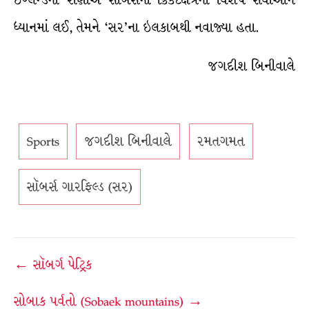
ઇંગ્લૅન્ડની રાણીએ સૉબર્સની ક્રિકેટક્ષેત્રની વિશેષ સેવાઓને
ધ્યાનમાં લઈ, તેમને ‘સર’ના ઇલકાબથી નવાજ્યા હતા.
જગદીશ બિનીવાલે
Sports
જગદીશ બિનીવાલે
રમતગમત
સૉબર્સ ગારફિલ્ડ (સર)
Post
← સૉબર્ગ પેટ્રિક
navigation
સોબાક પર્વતો (Sobaek mountains) →