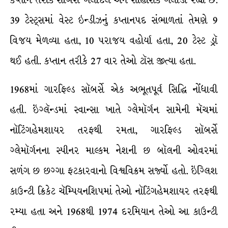
કપ્તાન તરીકે સૉબર્સ ખેલદિલ અને સાહસિક ખેલાડી રહ્યા છે.
39 ટેસ્ટ્સમાં વેસ્ટ ઇન્ડીઝનું કપ્તાનપદ સંભાળતાં તેમણે 9
વિજય મેળવ્યા હતા, 10 પરાજય વહોર્યા હતા, 20 ટેસ્ટ ડ્રૉ
થઈ હતી. કપ્તાન તરીકે 27 વાર તેઓ ટૉસ જીત્યા હતા.
1968માં ગારફિલ્ડ સૉબર્સે એક અભૂતપૂર્વ સિદ્ધિ નોંધાવી
હતી. ઇંગ્લૅન્ડમાં સ્વાન્સા ખાતે ગ્લેમૉર્ગન સામેની મૅચમાં
નૉટિંગહેમશાયર તરફથી રમતા, ગારફિલ્ડ સૉબર્સે
ગ્લેમૉર્ગનના સ્પીનર માલ્કમ નેશની છ બૉલની ઓવરમાં
સળંગ છ છગ્ગા ફટકારવાનો વિશ્વવિક્રમ સર્જ્યો હતો. ઇંગ્લિશ
કાઉન્ટી ક્રિકેટ ચૅમ્પિયનશિપમાં તેઓ નૉટિંગહેમશાયર તરફથી
રમ્યા હતા અને 1968થી 1974 દરમિયાન તેઓ આ કાઉન્ટી