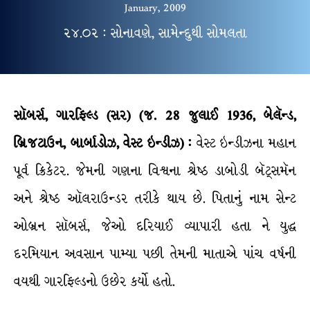
January, 2009
૨૪.૦૨ : સોનાવણે, સામેન્દુથી સોમલતા
સૉબર્સ, ગારફિલ્ડ (સર) (
જ
.
28
જુલાઈ
1936
,
બેલૅન્ડ
,
બ્રિજટાઉન
,
બાર્બાડોઝ
,
વેસ્ટ
ઇન્ડીઝ
) :
વેસ્ટ ઇન્ડીઝના મહાન
પૂર્વ ક્રિકેટર. જેમની ગણના વિશ્વના શ્રેષ્ઠ ડાબોડી બૅટ્સમૅન
અને શ્રેષ્ઠ ઑલરાઉન્ડર તરીકે થાય છે. પિતાનું નામ સેન્ટ
ઓબ્રન સૉબર્સ, જેઓ દરિયાઈ વ્યાપારી હતા ને યુદ્ધ
દરમિયાન અવસાન પામ્યા પછી તેમની માતાએ પાંચ વર્ષની
વયથી ગારફિલ્ડનો ઉછેર કર્યો હતો.