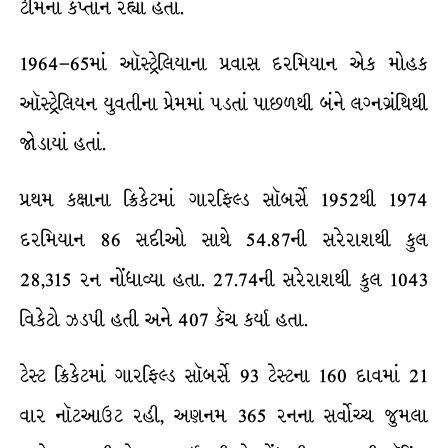
ટીમના કપ્તાન રહ્યા હતા.
1964–65માં ઑસ્ટ્રેલિયાના પ્રવાસ દરમિયાન એક મોહક
ઑસ્ટ્રેલિયન યુવતીના પ્રેમમાં પડતાં પાછળથી બંને લગ્નગ્રંથિથી
જોડાયાં હતાં.
પ્રથમ કક્ષાના ક્રિકેટમાં ગારફિલ્ડ સૉબર્સે 1952થી 1974
દરમિયાન 86 સદીઓ સાથે 54.87ની સરેરાશથી કુલ
28,315 રન નોંધાવ્યા હતા. 27.74ની સરેરાશથી કુલ 1043
વિકેટો ઝડપી હતી અને 407 કૅચ કર્યા હતા.
ટેસ્ટ ક્રિકેટમાં ગારફિલ્ડ સૉબર્સે 93 ટેસ્ટના 160 દાવમાં 21
વાર નૉટઆઉટ રહી, અણનમ 365 રનના સર્વોચ્ચ જુમલા