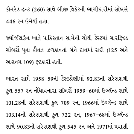
કોનરેડ હન્ટ (260) સાથે બીજી વિકેટની ભાગીદારીમાં સૉબર્સે
446 રન ઉમેર્યા હતા.
જ્યૉર્જટાઉન ખાતે પાકિસ્તાન સામેની ચોથી ટેસ્ટમાં ગારફિલ્ડ
સૉબર્સે પુન: કૌવત ઝળકાવતાં બંને દાવમાં સદી (125 અને
અણનમ 109) ફટકારી હતી.
ભારત સામે 1958–59ની ટેસ્ટશ્રેણીમાં 92.83ની સરેરાશથી
કુલ 557 રન નોંધાવનારા સૉબર્સે 1959–60માં ઇંગ્લૅન્ડ સામે
101.28ની સરેરાશથી કુલ 709 રન, 1966માં ઇંગ્લૅન્ડ સામે
103.14ની સરેરાશથી કુલ 722 રન, 1967–68માં ઇંગ્લૅન્ડ
સામે 90.83ની સરેરાશથી કુલ 545 રન અને 1971માં પ્રવાસી