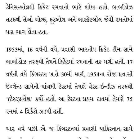
ટેનિસ-બૉલથી ક્રિકેટ રમવાનો ભારે શોખ હતો. બાર્બાડોઝ
તરફથી તેઓ ગોલ્ફ, ફૂટબૉલ અને બાસ્કેટબૉલ જેવી રમતોમાં
પણ ભાગ લેતા હતા.
1953માં, 16 વર્ષની વયે, પ્રવાસી ભારતીય ક્રિકેટ ટીમ સામે
બાર્બાડોઝ તરફથી તેમને ક્રિકેટમાં રમવાની તક મળી હતી. 17
વર્ષની વયે કિંગસ્ટન ખાતે 30મી માર્ચ, 1954ના રોજ પ્રવાસી
ઇંગ્લૅન્ડ સામેની પાંચમી ટેસ્ટમાં તેમણે વેસ્ટ ઇન્ડીઝ તરફથી
‘(ટેસ્ટ)પ્રવેશ’ કર્યો હતો. આ ટેસ્ટના પ્રથમ દાવમાં તેમણે 75
રનમાં 4 વિકેટો ઝડપી હતી.
ચાર વર્ષ પછી એ જ કિંગસ્ટનમાં પ્રવાસી પાકિસ્તાન સામે