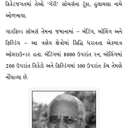
ક્રિકેટજગતમાં તેઓ ‘ગૅરી’ સૉબર્સના ટૂંકા, હુલામણા નામે
ઓળખાયા.
ગારફિલ્ડ સૉબર્સ તેમના જમાનામાં – બૅટિંગ, બૉલિંગ અને
ફિલ્ડિંગ – આ ત્રણેય ક્ષેત્રોમાં સિદ્ધિ ધરાવતા એકમાત્ર
ઑલરાઉન્ડર હતા. બૅટિંગમાં 8000 ઉપરાંત રન, બૉલિંગમાં
200 ઉપરાંત વિકેટો અને ફિલ્ડિંગમાં 100 ઉપરાંત કૅચ તેમણે
નોંધાવ્યા છે.