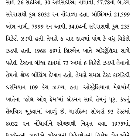
સાથે 26 સદીઓ, 30 અર્ધસદીઓ નોંધાવી, 57.78ની બૅટિંગ
સરેરાશથી કુલ 8032 રન નોંધાવ્યા હતા. બૉલિંગમાં 21,599
બૉલ નાખી, 7999 રન આપી, 34.04ની સરેરાશથી કુલ 235
વિકેટો ઝડપી હતી. તેમણે 6 વાર દાવમાં પાંચ કે વધુ વિકેટો
ઝડપી હતી. 1968–69માં બ્રિસ્બેન ખાતે ઑસ્ટ્રેલિયા સામે
પહેલી ટેસ્ટના બીજા દાવમાં 73 રનમાં 6 વિકેટો ઝડપી લેવાનો
તેમનો શ્રેષ્ઠ બૉલિંગ દેખાવ હતો. તેમણે સમગ્ર ટેસ્ટ કારકિર્દી
દરમિયાન 109 કૅચ ઝડપ્યા હતા. ઑસ્ટ્રેલિયાના મેલબૉર્ન
ખાતેના ‘હૉલ ઑવ્ ફેમ’માં બ્રૅડમન સાથે તેમનું પૂરા કદનું
તૈલચિત્ર મૂકવામાં આવ્યું છે. ગારફિલ્ડ સૉબર્સ 93 ટેસ્ટમાં
8032 રન નોંધાવીને સ્વેચ્છાથી નિવૃત્ત થયા. 1975માં,