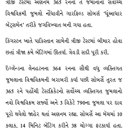
ત્રીજી ટેસ્ટમાં અણનમ 365 રનનો તે જમાનાનો સર્વોચ્ચ
વિશ્વવિક્રમી જુમલો નોંધાવીને ગારફિલ્ડ સૉબર્સ ‘ધૂંઆધાર
બૅટ્સમૅન’ તરીકે જગવિખ્યાત બની ગયા હતા.
કિંગસ્ટન ખાતે પાકિસ્તાન સામેની ત્રીજી ટેસ્ટમાં બીમાર હોવા
છતાં ત્રીજા ક્રમે બૅટિંગમાં ઊતર્યા. ત્રેવડી સદી પૂરી કરી.
ઇંગ્લૅન્ડના લેનહટનના 364 રનના સૌથી વધુ વ્યક્તિગત
જુમલાના વિશ્વવિક્રમની બરાબરી કર્યા પછી સૉબર્સે તુરત જ
365 રને પહોંચી ટેસ્ટક્રિકેટનો સર્વોચ્ચ વ્યક્તિગત જુમલાનો
નવો વિશ્વવિક્રમ સર્જ્યો અને 3 વિકેટે 790ના જુમલા પર દાવ
પૂરો થયેલો જાહેર થતાં અણનમ રહ્યા. સૉબર્સે આ મૅચમાં 10
કલાક, 14 મિનિટ બૅટિંગ કરીને 38 ચોગ્ગા ફટકાર્યા હતા.