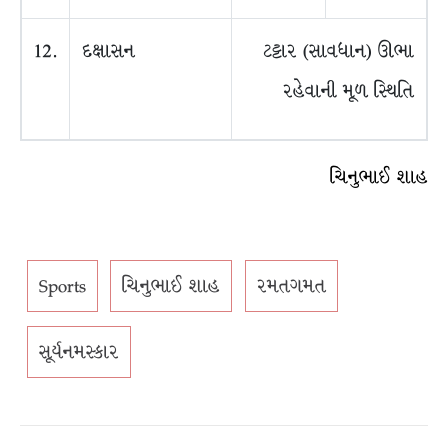
12.
દક્ષાસન
ટટ્ટાર (સાવધાન) ઊભા
રહેવાની મૂળ સ્થિતિ
ચિનુભાઈ શાહ
Sports
ચિનુભાઈ શાહ
રમતગમત
સૂર્યનમસ્કાર