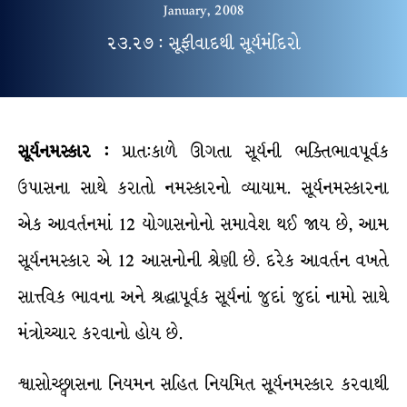
January, 2008
૨૩.૨૭ : સૂફીવાદથી સૂર્યમંદિરો
સૂર્યનમસ્કાર
:
પ્રાત:કાળે ઊગતા સૂર્યની ભક્તિભાવપૂર્વક
ઉપાસના સાથે કરાતો નમસ્કારનો વ્યાયામ. સૂર્યનમસ્કારના
એક આવર્તનમાં 12 યોગાસનોનો સમાવેશ થઈ જાય છે, આમ
સૂર્યનમસ્કાર એ 12 આસનોની શ્રેણી છે. દરેક આવર્તન વખતે
સાત્ત્વિક ભાવના અને શ્રદ્ધાપૂર્વક સૂર્યનાં જુદાં જુદાં નામો સાથે
મંત્રોચ્ચાર કરવાનો હોય છે.
શ્વાસોચ્છ્વાસના નિયમન સહિત નિયમિત સૂર્યનમસ્કાર કરવાથી