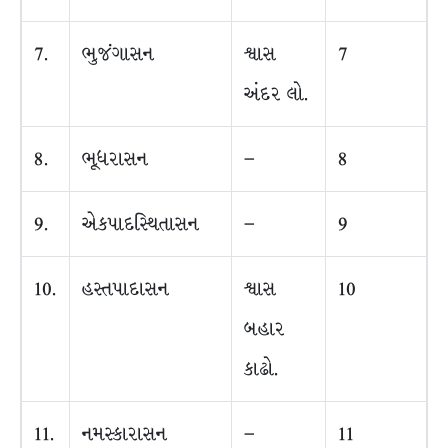
7.
ભુજંગાસન
શ્વાસ
7
અંદર લો.
8.
ભૂધરાસન
–
8
9.
એકપાદસ્થિતાસન
–
9
10.
હસ્તપાદાસન
શ્વાસ
10
બહાર
કાઢો.
11.
નમસ્કારાસન
–
11