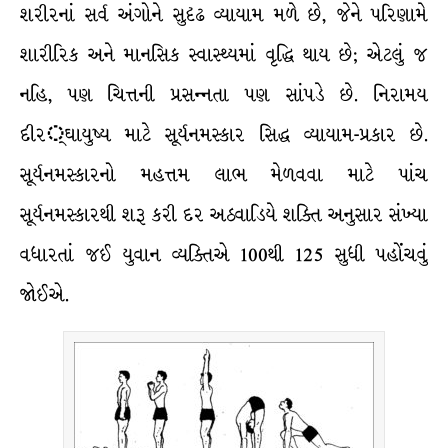
શરીરનાં સર્વ અંગોને સુદૃઢ વ્યાયામ મળે છે, જેને પરિણામે
શારીરિક અને માનસિક સ્વાસ્થ્યમાં વૃદ્ધિ થાય છે; એટલું જ
નહિ, પણ ચિત્તની પ્રસન્નતા પણ સાંપડે છે. નિરામય
દીર્ઘાયુષ્ય માટે સૂર્યનમસ્કાર સિદ્ધ વ્યાયામ-પ્રકાર છે.
સૂર્યનમસ્કારનો મહત્તમ લાભ મેળવવા માટે પાંચ
સૂર્યનમસ્કારથી શરૂ કરી દર અઠવાડિયે શક્તિ અનુસાર સંખ્યા
વધારતાં જઈ યુવાન વ્યક્તિએ 100થી 125 સુધી પહોંચવું
જોઈએ.