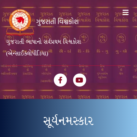
Me
ગુજરાતી ભાષાનો સર્વપ્રથમ વિશ્વકોશ
(એન્સાઈક્લોપીડિયા)
Facebook
Youtube
સૂર્યનમસ્કાર