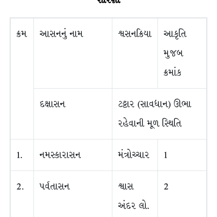
સારણી
ક્રમ
આસનનું નામ
શ્વસનક્રિયા
આકૃતિ
મુજબ
ક્રમાંક
દક્ષાસન
ટટ્ટાર (સાવધાન) ઊભા
રહેવાની મૂળ સ્થિતિ
1.
નમસ્કારાસન
મંત્રોચ્ચાર
1
2.
પર્વતાસન
શ્વાસ
2
અંદર લો.