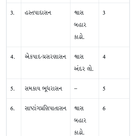
3.
હસ્તપાદાસન
શ્વાસ
3
બહાર
કાઢો.
4.
એકપાદ-પ્રસરણાસન
શ્વાસ
4
અંદર લો.
5.
સમકાય ભૂધરાસન
–
5
6.
સાષ્ટાંગપ્રણિપાતાસન
શ્વાસ
6
બહાર
કાઢો.