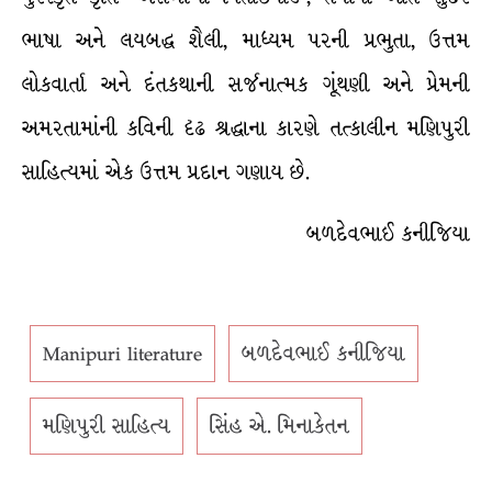
ભાષા અને લયબદ્ધ શૈલી, માધ્યમ પરની પ્રભુતા, ઉત્તમ
લોકવાર્તા અને દંતકથાની સર્જનાત્મક ગૂંથણી અને પ્રેમની
અમરતામાંની કવિની દૃઢ શ્રદ્ધાના કારણે તત્કાલીન મણિપુરી
સાહિત્યમાં એક ઉત્તમ પ્રદાન ગણાય છે.
બળદેવભાઈ કનીજિયા
Manipuri literature
બળદેવભાઈ કનીજિયા
મણિપુરી સાહિત્ય
સિંહ એ. મિનાકેતન