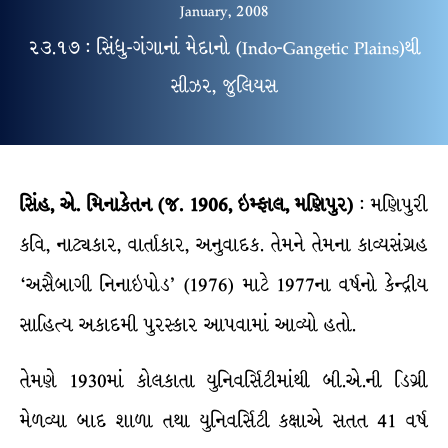
January, 2008
૨૩.૧૭ : સિંધુ-ગંગાનાં મેદાનો (Indo-Gangetic Plains)થી
સીઝર, જુલિયસ
સિંહ
,
એ
.
મિનાકેતન
(
જ
.
1906
,
ઇમ્ફાલ
,
મણિપુર
)
: મણિપુરી
કવિ, નાટ્યકાર, વાર્તાકાર, અનુવાદક. તેમને તેમના કાવ્યસંગ્રહ
‘અસૈબાગી નિનાઇપોડ’ (1976) માટે 1977ના વર્ષનો કેન્દ્રીય
સાહિત્ય અકાદમી પુરસ્કાર આપવામાં આવ્યો હતો.
તેમણે 1930માં કોલકાતા યુનિવર્સિટીમાંથી બી.એ.ની ડિગ્રી
મેળવ્યા બાદ શાળા તથા યુનિવર્સિટી કક્ષાએ સતત 41 વર્ષ