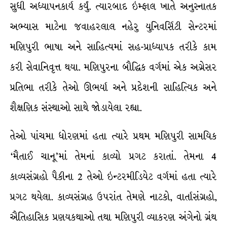
સુધી અધ્યાપનકાર્ય કર્યું. ત્યારબાદ ઇમ્ફાલ ખાતે અનુસ્નાતક
અભ્યાસ માટેના જવાહરલાલ નહેરુ યુનિવર્સિટી સેન્ટરમાં
મણિપુરી ભાષા અને સાહિત્યમાં સહ-પ્રાધ્યાપક તરીકે કામ
કરી સેવાનિવૃત્ત થયા. મણિપુરના બૌદ્ધિક વર્ગમાં એક અગ્રેસર
પ્રતિભા તરીકે તેઓ ઊભર્યા અને પ્રદેશની સાહિત્યિક અને
શૈક્ષણિક સંસ્થાઓ સાથે જોડાયેલા રહ્યા.
તેઓ પાંચમા ધોરણમાં હતા ત્યારે પ્રથમ મણિપુરી સામયિક
‘મૈતાઈ ચાનૂ’માં તેમનાં કાવ્યો પ્રગટ કરાતાં. તેમના 4
કાવ્યસંગ્રહો પૈકીના 2 તેઓ ઇન્ટરમીડિયેટ વર્ગમાં હતા ત્યારે
પ્રગટ થયેલા. કાવ્યસંગ્રહ ઉપરાંત તેમણે નાટકો, વાર્તાસંગ્રહો,
ઐતિહાસિક પ્રણયકથાઓ તથા મણિપુરી વ્યાકરણ અંગેનો ગ્રંથ