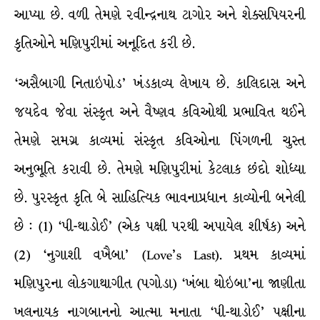
આપ્યા છે. વળી તેમણે રવીન્દ્રનાથ ટાગોર અને શેક્સપિયરની
કૃતિઓને મણિપુરીમાં અનૂદિત કરી છે.
‘અસૈબાગી નિતાઇપોડ’ ખંડકાવ્ય લેખાય છે. કાલિદાસ અને
જયદેવ જેવા સંસ્કૃત અને વૈષ્ણવ કવિઓથી પ્રભાવિત થઈને
તેમણે સમગ્ર કાવ્યમાં સંસ્કૃત કવિઓના પિંગળની ચુસ્ત
અનુભૂતિ કરાવી છે. તેમણે મણિપુરીમાં કેટલાક છંદો શોધ્યા
છે. પુરસ્કૃત કૃતિ બે સાહિત્યિક ભાવનાપ્રધાન કાવ્યોની બનેલી
છે : (1) ‘પી-થાડોઈ’ (એક પક્ષી પરથી અપાયેલ શીર્ષક) અને
(2) ‘નુગાશી વખૈબા’ (Love’s Last). પ્રથમ કાવ્યમાં
મણિપુરના લોકગાથાગીત (પગોડા) ‘ખંબા થોઇબા’ના જાણીતા
ખલનાયક નાગબાનનો આત્મા મનાતા ‘પી-થાડોઈ’ પક્ષીના