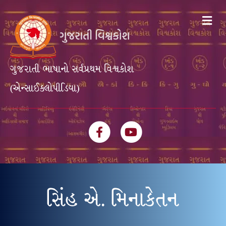
Me
ગુજરાતી ભાષાનો સર્વપ્રથમ વિશ્વકોશ
(એન્સાઈક્લોપીડિયા)
Facebook
Youtube
સિંહ એ. મિનાકેતન