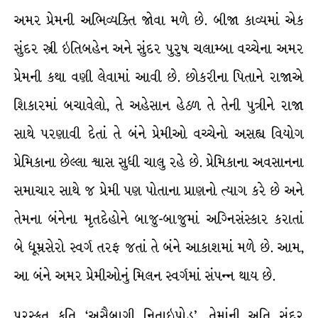
અમર પ્રેમની અભિવ્યક્તિ જોવા મળે છે. બીજા કાવ્યમાં એક
સુંદર સ્ત્રી ઇતિબહેન અને સુંદર પુરુષ ચલામ્બા વચ્ચેના અમર
પ્રેમની કથા વણી લેવામાં આવી છે. છોકરીના પિતાને રાજાએ
શિકારમાં બચાવેલો, તે અહેસાન હેઠળ તે તેની પુત્રીને રાજા
સાથે પરણાવી દેતાં તે બંને પ્રેમીઓ વચ્ચેનો અસહ્ય વિયોગ
પ્રેમિકાના છેલ્લા શ્વાસ સુધી ચાલુ રહે છે. પ્રેમિકાના અવસાનના
સમાચાર સાથે જ પ્રેમી પણ પોતાના પ્રાણનો ત્યાગ કરે છે અને
તેમના બંનેના મૃતદેહોને બાજુ-બાજુમાં અગ્નિસંસ્કાર કરાતાં
બે ધૂમ્રસેરો સ્વર્ગ તરફ જતાં તે બંને આકાશમાં મળે છે. આમ,
આ બંને અમર પ્રેમીઓનું મિલન સ્વર્ગમાં સંપન્ન થાય છે.
પુરસ્કૃત કૃતિ ‘અસૈબાગી નિતાઇપોડ’, તેમાંની અતિ સુંદર