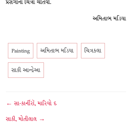
પ્રસંગોનાં ચિત્રો ચીતર્યાં.
અમિતાભ મડિયા
Painting
અમિતાભ મડિયા
ચિત્રકલા
સાકી આન્દ્રેઆ
Post
← સા-કાર્નીરૉ, મારિયો દ
navigation
સાકી, મોતીલાલ →