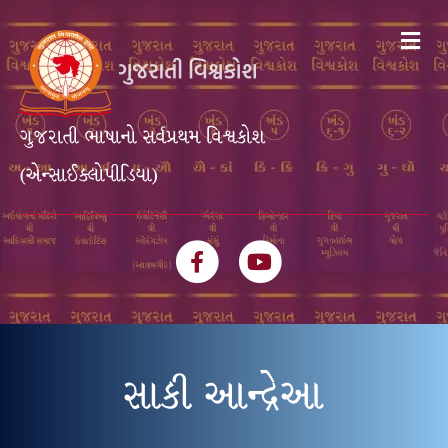
Me
ગુજરાતી ભાષાનો સર્વપ્રથમ વિશ્વકોશ
(એન્સાઈક્લોપીડિયા)
Facebook
Youtube
સાકી આન્દ્રેઆ