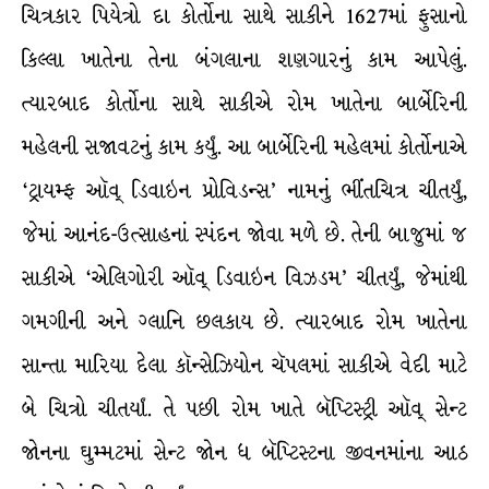
ચિત્રકાર પિયેત્રો દા કોર્તોના સાથે સાકીને 1627માં ફુસાનો
કિલ્લા ખાતેના તેના બંગલાના શણગારનું કામ આપેલું.
ત્યારબાદ કોર્તોના સાથે સાકીએ રોમ ખાતેના બાર્બેરિની
મહેલની સજાવટનું કામ કર્યું. આ બાર્બેરિની મહેલમાં કોર્તોનાએ
‘ટ્રાયમ્ફ ઑવ્ ડિવાઇન પ્રોવિડન્સ’ નામનું ભીંતચિત્ર ચીતર્યું,
જેમાં આનંદ-ઉત્સાહનાં સ્પંદન જોવા મળે છે. તેની બાજુમાં જ
સાકીએ ‘એલિગોરી ઑવ્ ડિવાઇન વિઝ્ડમ’ ચીતર્યું, જેમાંથી
ગમગીની અને ગ્લાનિ છલકાય છે. ત્યારબાદ રોમ ખાતેના
સાન્તા મારિયા દેલા કૉન્સેઝિયોન ચૅપલમાં સાકીએ વેદી માટે
બે ચિત્રો ચીતર્યાં. તે પછી રોમ ખાતે બૅપ્ટિસ્ટ્રી ઑવ્ સેન્ટ
જોનના ઘુમ્મટમાં સેન્ટ જોન ધ બૅપ્ટિસ્ટના જીવનમાંના આઠ