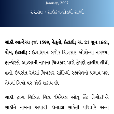
January, 2007
૨૨.૩૦ : સાઇકલ-દોડથી સાખી
સાકી
આન્દ્રેઆ
(
જ
.
1599
,
નેતૂનો
,
ઇટાલી
;
અ
.
21
જૂન
1661
,
રોમ
,
ઇટાલી
) :
ઇટાલિયન બરોક ચિત્રકાર. બોલોન્યા નગરમાં
ફ્રાન્ચેસ્કો આલ્બાની નામના ચિત્રકાર પાસે તેમણે તાલીમ લીધી
હતી. ઉપરાંત રેનેસાં-ચિત્રકાર સાંઝિયો રફાયેલનો પ્રભાવ પણ
તેમનાં ચિત્રો પર જોઈ શકાય છે.
સાકી દ્વારા ચિત્રિત ચિત્ર ‘મિરેકલ ઑવ્ સેંટ ગ્રેગોરી’એ
સાકીને નામના અપાવી. ધનાઢ્ય સાકેતી પરિવારે અન્ય