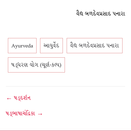
વૈદ્ય બળદેવપ્રસાદ પનારા
Ayurveda
આયુર્વેદ
વૈદ્ય બળદેવપ્રસાદ પનારા
ષડ્ધરણ યોગ (ચૂર્ણ-કલ્પ)
Post
← ષડ્દર્શન
navigation
ષડ્ભાષાચંદ્રિકા →