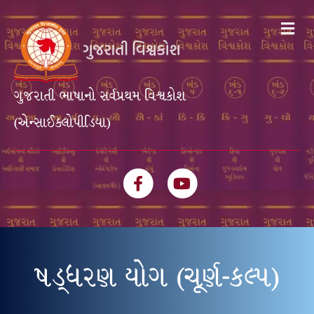
Me
ગુજરાતી ભાષાનો સર્વપ્રથમ વિશ્વકોશ
(એન્સાઈક્લોપીડિયા)
Facebook
Youtube
ષડ્ધરણ યોગ (ચૂર્ણ-કલ્પ)