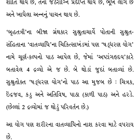
શાંતિ થાય છે, તેનો જઠરાગ્નિ પ્રદીપ્ત થાય છે, ભૂખ લાગે છે
અને ખાધેલા અન્નનું પાચન થાય છે.
‘બૃહતત્રી’ના બીજા ગ્રંથકાર સુશ્રુતાચાર્યે પોતાની સુશ્રુત-
સંહિતાના ‘વાતવ્યાધિ’ના ચિકિત્સાખંડમાં પણ ‘ષડ્ધરણ યોગ’
નામે ચૂર્ણ-કલ્પનો પાઠ આપેલ છે, જેમાં ‘અષ્ટાંગહૃદય’કારે
બતાવેલ 4 દ્રવ્યો એ જ છે. બે થોડાં જુદાં બતાવ્યાં છે.
સુશ્રુતોક્ત ‘ષડ્ધરણ યોગ’નો પાઠ આ મુજબ છે : ચિત્રક,
ઇંદ્રજવ, કડુ અને અતિવિષ, પાઠા (કાળી પાઠ) અને હરડે.
(છેલ્લાં 2 દ્રવ્યોમાં જ થોડું પરિવર્તન છે.)
આ યોગ પણ શરીરના વાતવ્યાધિનો નાશ કરવા માટે વપરાય
છે.