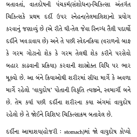
બતાવતાં, વાતદોષની પંચકર્મ(સંશોધન)-ચિકિત્સા અંતર્ગત
ચિકિત્સકે પ્રથમ દર્દી ઉપર સ્નેહન(તેલમાલિશ)નો પ્રયોગ
કરવાનું જણાવ્યું છે (એ રીતે ઘી-તેલ જેવા સ્નિગ્ધ તૈલી પદાર્થો
દર્દીને ખવડાવાય છે) અને તે પછી સ્વેદનક્રિયા (વરાળનો બાફ
કે ગરમ ગોટાનો શેક કે ગરમ તેલથી શેક કરીને પરસેવો
બહાર કાઢવાની પ્રક્રિયા) કરવાની શાસ્ત્રોક્ત વિધિ પર ભાર
મૂક્યો છે. આ બંને ક્રિયાઓથી શરીરમાં સીધા માર્ગે કે અવળા
માર્ગે રહેલો ‘વાયુદોષ’ પોતાની વિકૃતિ ત્યજીને, સ્વમાર્ગી બને
છે. તેમ કર્યા પછી દર્દીના શરીરના કયા અંગમાં વાયુદોષ
રહેલો છે તે જોઈને વિશિષ્ટ ચિકિત્સાક્રમ બતાવેલ છે.
દર્દીના આમાશય(હોજરી : stomach)માં જો વાયુદોષ કોપ્યો