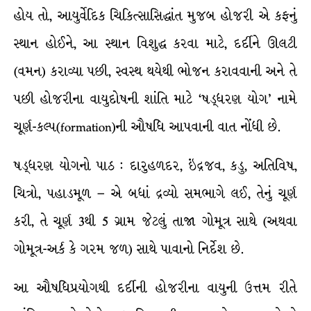
હોય તો, આયુર્વેદિક ચિકિત્સાસિદ્ધાંત મુજબ હોજરી એ કફનું
સ્થાન હોઈને, આ સ્થાન વિશુદ્ધ કરવા માટે, દર્દીને ઊલટી
(વમન) કરાવ્યા પછી, સ્વસ્થ થયેથી ભોજન કરાવવાની અને તે
પછી હોજરીના વાયુદોષની શાંતિ માટે ‘ષડ્ધરણ યોગ’ નામે
ચૂર્ણ-કલ્પ(formation)ની ઔષધિ આપવાની વાત નોંધી છે.
ષડ્ધરણ યોગનો પાઠ : દારુહળદર, ઇંદ્રજવ, કડુ, અતિવિષ,
ચિત્રો, પહાડમૂળ – એ બધાં દ્રવ્યો સમભાગે લઈ, તેનું ચૂર્ણ
કરી, તે ચૂર્ણ 3થી 5 ગ્રામ જેટલું તાજા ગોમૂત્ર સાથે (અથવા
ગોમૂત્ર-અર્ક કે ગરમ જળ) સાથે પાવાનો નિર્દેશ છે.
આ ઔષધિપ્રયોગથી દર્દીની હોજરીના વાયુની ઉત્તમ રીતે