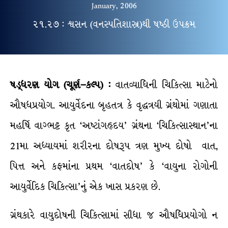
January, 2006
૨૧.૨૭ : શ્વસન (વનસ્પતિશાસ્ત્ર)થી ષષ્ઠી ઉપક્રમ
ષડ્ધરણ
યોગ
(
ચૂર્ણ
–
કલ્પ
) :
વાતવ્યાધિની ચિકિત્સા માટેનો
ઔષધપ્રયોગ. આયુર્વેદના બૃહતત્ર કે વૃદ્ધત્રયી ગ્રંથોમાં ગણાતા
મહર્ષિ વાગ્ભટ્ટ કૃત ‘અષ્ટાંગહૃદય’ ગ્રંથના ‘ચિકિત્સાસ્થાન’ના
21મા અધ્યાયમાં શરીરના દોષરૂપ ત્રણ મુખ્ય દોષો વાત,
પિત્ત અને કફમાંના પ્રથમ ‘વાતદોષ’ કે ‘વાયુના રોગોની
આયુર્વેદિક ચિકિત્સા’નું એક ખાસ પ્રકરણ છે.
ગ્રંથકારે વાયુદોષની ચિકિત્સામાં સીધા જ ઔષધિપ્રયોગો ન