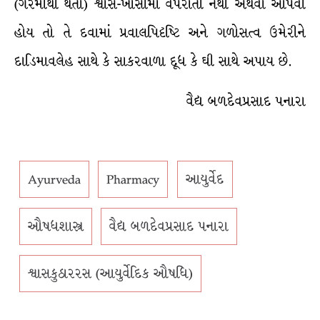
(ગરમીથી થતા) શ્વાસ-ખાંસીમાં વપરાતી નથી અથવા આપવી
હોય તો તે દવામાં પ્રવાલપિદૃષ્ટિ અને ગળોસત્વ ઉમેરીને
દાડિમાવલેહ સાથે કે સાકરવાળા દૂધ કે ઘી સાથે અપાય છે.
વૈદ્ય બળદેવપ્રસાદ પનારા
Ayurveda
Pharmacy
આયુર્વેદ
ઔષધશાસ્ત્ર
વૈદ્ય બળદેવપ્રસાદ પનારા
શ્વાસકુઠારરસ (આયુર્વેદિક ઔષધિ)