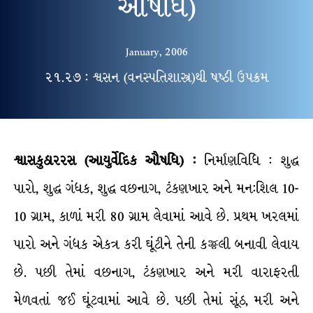
ઔષધિ)
January, 2006
૨૧.૨૭ : શ્વસન (વનસ્પતિશાસ્ત્ર)થી ષષ્ઠી ઉપક્રમ
શ્વાસકુઠારરસ
(
આયુર્વેદિક
ઔષધિ
) :
નિર્માણવિધિ : શુદ્ધ
પારો, શુદ્ધ ગંધક, શુદ્ધ વછનાગ, ટંકણખાર અને મન:શિલ 10-
10 ગ્રામ, કાળાં મરી 80 ગ્રામ લેવામાં આવે છે. પ્રથમ ખરલમાં
પારો અને ગંધક એકત્ર કરી ઘૂંટીને તેની કજ્જલી બનાવી લેવાય
છે. પછી તેમાં વછનાગ, ટંકણખાર અને મરી વારાફરતી
મેળવતાં જઈ ઘૂંટવામાં આવે છે. પછી તેમાં સૂંઠ, મરી અને