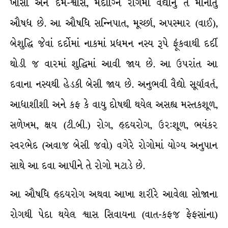
ખાંસી અને દમ-શ્વાસ, મંદાગ્નિ રોગમાં વૈદ્યોનું તે માનીતું
ઔષધ છે. આ ઔષધિ સન્નિપાત, મૂર્ચ્છા, અપસ્માર (વાઈ),
બેશુદ્ધિ જેવાં દર્દોમાં નાકમાં પ્રધમન નસ્ય રૂપે ફૂંકવાથી દર્દી
થોડી જ વારમાં શુદ્ધિમાં આવી જાય છે. આ ઉપરાંત આ
દવાના નસ્યથી હેડકી બેસી જાય છે. અનુભવી વૈદ્યો સૂર્યાવર્ત,
આધાશીશી અને કફ કે વાયુ દોષથી થયેલ અસહ્ય મસ્તકશૂળ,
સળેખમ, ક્ષય (ટી.બી.) રોગ, હૃદયરોગ, ઉર:શૂળ, ભયંકર
સ્વરભેદ (અવાજ બેસી જવો) વગેરે રોગોમાં યોગ્ય અનુપાન
સાથે આ દવા આપીને તે રોગો મટાડે છે.
આ ઔષધિ હૃદયરોગ અથવા આખા શરીરે આવેલા સોજાના
રોગથી પેદા થયેલ શ્વાસ સિવાયના (વાત-કફજ ફેફસાંના)