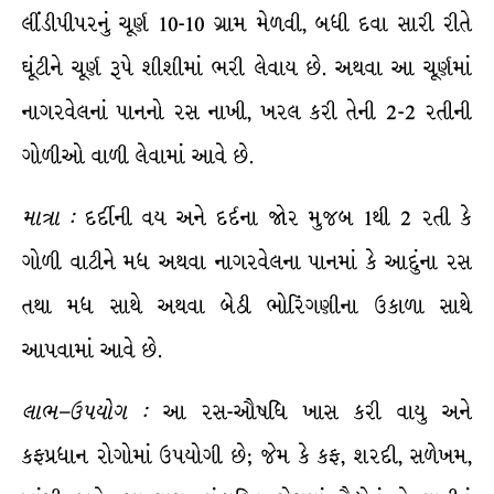
લીંડીપીપરનું ચૂર્ણ 10-10 ગ્રામ મેળવી, બધી દવા સારી રીતે
ઘૂંટીને ચૂર્ણ રૂપે શીશીમાં ભરી લેવાય છે. અથવા આ ચૂર્ણમાં
નાગરવેલનાં પાનનો રસ નાખી, ખરલ કરી તેની 2-2 રતીની
ગોળીઓ વાળી લેવામાં આવે છે.
માત્રા
:
દર્દીની વય અને દર્દના જોર મુજબ 1થી 2 રતી કે
ગોળી વાટીને મધ અથવા નાગરવેલના પાનમાં કે આદુંના રસ
તથા મધ સાથે અથવા બેઠી ભોરિંગણીના ઉકાળા સાથે
આપવામાં આવે છે.
લાભ
–
ઉપયોગ
:
આ રસ-ઔષધિ ખાસ કરી વાયુ અને
કફપ્રધાન રોગોમાં ઉપયોગી છે; જેમ કે કફ, શરદી, સળેખમ,