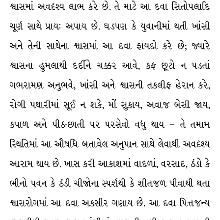
શ્વાસમાં અવદૃશ્ય લાભ કરે છે. તે માટે આ દવા સિતોપલાદિ
ચૂર્ણ સાથે પ્રાય: અપાય છે. ઘડપણ કે યુવાનીમાં થતી ખાંસી
અને તેની સાથેના શ્વાસમાં આ દવા ફાયદો કરે છે; જ્યારે
શ્વાસના હુમલાથી દર્દીને ચક્કર આવે, કફ છૂટો ન પડતાં
ગભરામણ અનુભવે, ખાંસી અને શ્વાસની તકલીફ હેરાન કરે,
રોગી પથારીમાં સૂઈ ન શકે, મોં સુકાય, અવાજ બેસી જાય,
કપાળ અને પીઠ-છાતી પર પરસેવો વધુ થાય – તે તમામ
સ્થિતિમાં આ ઔષધિ બતાવેલ અનુપાન સાથે લેવાથી અવદૃશ્ય
આરામ થાય છે. ખાસ કરી આકાશમાં વાદળાં, વરસાદ, ઠંડો કે
ભીનો પવન કે ઠંડી ચીજોના સ્પર્શથી કે શીતજળ પીવાથી થતા
શ્વાસરોગમાં આ દવા અકસીર ગણાય છે. આ દવા પિત્તજન્ય