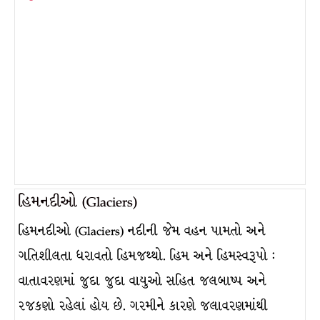
હિમનદીઓ (Glaciers)
હિમનદીઓ (Glaciers) નદીની જેમ વહન પામતો અને
ગતિશીલતા ધરાવતો હિમજથ્થો. હિમ અને હિમસ્વરૂપો :
વાતાવરણમાં જુદા જુદા વાયુઓ સહિત જલબાષ્પ અને
રજકણો રહેલાં હોય છે. ગરમીને કારણે જલાવરણમાંથી