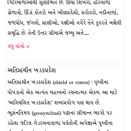
ગિરિમાળાઓથી સુશોભિત છે. ઊંચાં શિખરો, હરિયાળા
ઢોળાવો, ઊંડાં કોતરો અને ખીણપ્રદેશો, સરોવરો, નદીનાળાં,
જળધોધ, જંગલો, પ્રાણીઓ, પક્ષીઓ વગેરે તેને કુદરતે બક્ષેલી
સમૃદ્ધિ છે. તેની ઉત્તર સીમાએ જમ્મુ અને…
વધુ વાંચો >
અતિપ્રાચીન ખડકપ્રદેશ
અતિપ્રાચીન ખડકપ્રદેશ (shield or craton) : પૃથ્વીના
પોપડાનો એક અત્યંત મહત્ત્વનો રચનાત્મક એકમ. આ માટે
‘અવિચલિત ખડકપ્રદેશ’ શબ્દપ્રયોગ પણ થાય છે.
ભૂસંનતિમય (geosynclinal) પટ્ટાના સીમાન્ત ભાગો પર
રહેલા જટિલ ગેડરચનાવાળા પર્વતોની અપેક્ષાએ પૃથ્વીના