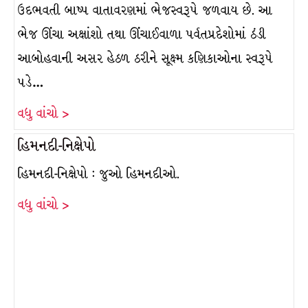
ઉદભવતી બાષ્પ વાતાવરણમાં ભેજસ્વરૂપે જળવાય છે. આ
ભેજ ઊંચા અક્ષાંશો તથા ઊંચાઈવાળા પર્વતપ્રદેશોમાં ઠંડી
આબોહવાની અસર હેઠળ ઠરીને સૂક્ષ્મ કણિકાઓના સ્વરૂપે
પડે…
વધુ વાંચો >
હિમનદી-નિક્ષેપો
હિમનદી-નિક્ષેપો : જુઓ હિમનદીઓ.
વધુ વાંચો >