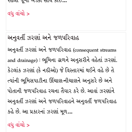
રહેલા જૂના ખડકો સાથે કોઈ…
વધુ વાંચો >
અનુવર્તી ઝરણાં અને જળપરિવાહ
અનુવર્તી ઝરણાં અને જળપરિવાહ (consequent streams
and drainage) : ભૂમિના ઢાળને અનુસરીને વહેતાં ઝરણાં.
કેટલાંક ઝરણાં (કે નદીઓ) જે વિસ્તારમાં થઈને વહે છે તે
ત્યાંની ભૂમિસપાટીના ઊંચાણ-નીચાણને અનુસરે છે અને
પોતાની જળપરિવાહ રચના તૈયાર કરે છે. આવાં ઝરણાંને
અનુવર્તી ઝરણાં અને જળપરિવાહને અનુવર્તી જળપરિવાહ
કહે છે. આ પ્રકારનાં ઝરણાં મૂળ…
વધુ વાંચો >