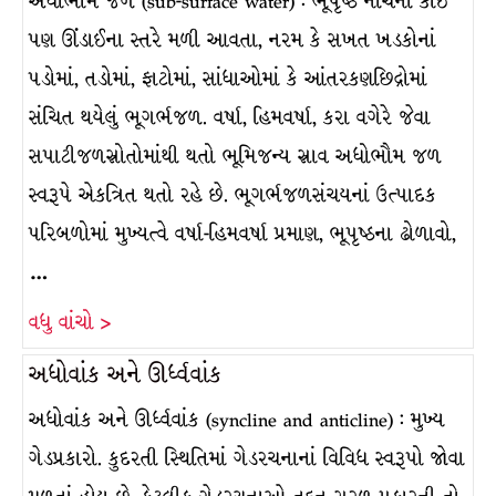
અધોભૌમ જળ (sub-surface water) : ભૂપૃષ્ઠ નીચેની કોઈ
પણ ઊંડાઈના સ્તરે મળી આવતા, નરમ કે સખત ખડકોનાં
પડોમાં, તડોમાં, ફાટોમાં, સાંધાઓમાં કે આંતરકણછિદ્રોમાં
સંચિત થયેલું ભૂગર્ભજળ. વર્ષા, હિમવર્ષા, કરા વગેરે જેવા
સપાટીજળસ્રોતોમાંથી થતો ભૂમિજન્ય સ્રાવ અધોભૌમ જળ
સ્વરૂપે એકત્રિત થતો રહે છે. ભૂગર્ભજળસંચયનાં ઉત્પાદક
પરિબળોમાં મુખ્યત્વે વર્ષા-હિમવર્ષા પ્રમાણ, ભૂપૃષ્ઠના ઢોળાવો,
…
વધુ વાંચો >
અધોવાંક અને ઊર્ધ્વવાંક
અધોવાંક અને ઊર્ધ્વવાંક (syncline and anticline) : મુખ્ય
ગેડપ્રકારો. કુદરતી સ્થિતિમાં ગેડરચનાનાં વિવિધ સ્વરૂપો જોવા