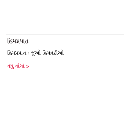
હિમપ્રપાત
હિમપ્રપાત : જુઓ હિમનદીઓ
વધુ વાંચો >