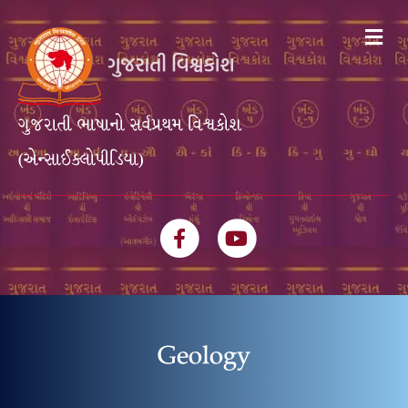
Me
ગુજરાતી ભાષાનો સર્વપ્રથમ વિશ્વકોશ
(એન્સાઈક્લોપીડિયા)
Facebook
Youtube
Geology