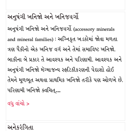
અનુષંગી ખનિજો અને ખનિજવર્ગો
અનુષંગી ખનિજો અને ખનિજવર્ગો (accessory minerals
and mineral families) : અગ્નિકૃત ખડકોમાં જોવા મળતા
ત્રણ પૈકીનો એક ખનિજ વર્ગ અને તેમાં સમાવિષ્ટ ખનિજો.
બાકીના બે પ્રકાર તે આવશ્યક અને પરિણામી. આવશ્યક અને
અનુષંગી ખનિજો મૅગ્માજન્ય સ્ફટિકીકરણની પેદાશો હોઈ
તેમને મૂળભૂત અથવા પ્રાથમિક ખનિજો તરીકે પણ ઓળખે છે.
પરિણામી ખનિજો ક્વચિત્…
વધુ વાંચો >
અનેકરંગિતા