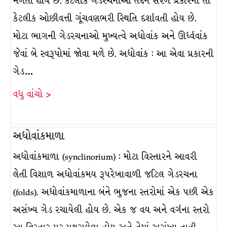
મળતાં હોય છે. કેટલીક ગેડરચનાઓ તદ્દન સરળ પ્રકારની તો
કેટલીક ઓછીવત્તી ગૂંચવણભરી સ્થિતિ દર્શાવતી હોય છે.
મોટા ભાગની ગેડરચનાઓ મુખ્યત્વે અધોવાંક અને ઊર્ધ્વવાંક
જેવાં બે સ્વરૂપોમાં જોવા મળે છે. અધોવાંક : આ એવા પ્રકારની
ગેડ…
વધુ વાંચો >
અધોવાંકમાળા
અધોવાંકમાળા (synclinorium) : મોટા વિસ્તારને આવરી
લેતી વિશાળ અધોવાંકમય રૂપરેખાવાળી જટિલ ગેડરચના
(folds). અધોવાંકમાળાના બંને ભુજના સ્તરોમાં એક પછી એક
અસંખ્ય ગેડ રચાયેલી હોય છે. એક જ વય અને વર્ગના સ્તરો