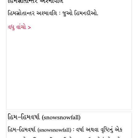
હિમસ્રોતાન્તર અશ્માવલિ
હિમસ્રોતાન્તર અશ્માવલિ : જુઓ હિમનદીઓ.
વધુ વાંચો >
હિમ–હિમવર્ષા (snowsnowfall)
હિમ–હિમવર્ષા (snowsnowfall) : વર્ષા અથવા વૃષ્ટિનું એક