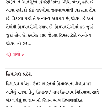
સ્વરૂપ. તે અતિસૂક્ષ્મ હિમસ્ફટિકોના દળથી બનેલું હોય છે.
આવા સ્ફટિકો ઠંડાં વાદળોમાં જલબાષ્પમાંથી વિકસતા હોય
છે. વિકસ્યા પછી તે અન્યોન્ય અથડાય છે, જોડાય છે અને
તેમાંથી હિમપતરીઓ રચાય છે. હિમપતરીઓનાં કદ જુદાં
જુદાં હોય છે, ક્યારેક 100 જેટલા હિમસ્ફટિકો અન્યોન્ય
જોડાય તો 25…
વધુ વાંચો >
હિમાચલ પ્રદેશ
હિમાચલ પ્રદેશ : ઉત્તર ભારતમાં હિમાલયના ઢોળાવ પર
આવેલું રાજ્ય. તેનું ‘હિમાચલ’ નામ હિમાલય ગિરિમાળા સાથે
સંકળાયેલું છે. રાજ્યનો ઈશાન ભાગ હિમાચ્છાદિત