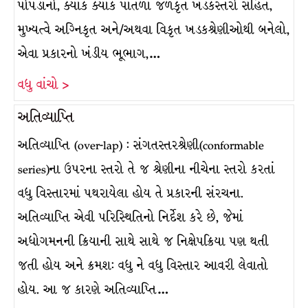
પોપડાનો, ક્યાંક ક્યાંક પાતળા જળકૃત ખડકસ્તરો સહિત,
મુખ્યત્વે અગ્નિકૃત અને/અથવા વિકૃત ખડકશ્રેણીઓથી બનેલો,
એવા પ્રકારનો ખંડીય ભૂભાગ,…
વધુ વાંચો >
અતિવ્યાપ્તિ
અતિવ્યાપ્તિ (over-lap) : સંગતસ્તરશ્રેણી(conformable
series)ના ઉપરના સ્તરો તે જ શ્રેણીના નીચેના સ્તરો કરતાં
વધુ વિસ્તારમાં પથરાયેલા હોય તે પ્રકારની સંરચના.
અતિવ્યાપ્તિ એવી પરિસ્થિતિનો નિર્દેશ કરે છે, જેમાં
અધોગમનની ક્રિયાની સાથે સાથે જ નિક્ષેપક્રિયા પણ થતી
જતી હોય અને ક્રમશ: વધુ ને વધુ વિસ્તાર આવરી લેવાતો
હોય. આ જ કારણે અતિવ્યાપ્તિ…