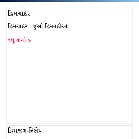
હિમચાદર
હિમચાદર : જુઓ હિમનદીઓ.
વધુ વાંચો >
હિમજળ-નિક્ષેપ