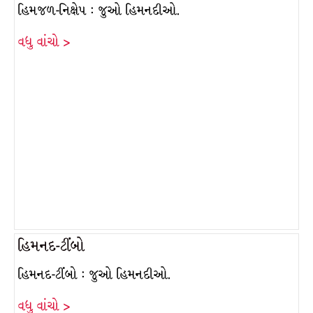
હિમજળ-નિક્ષેપ : જુઓ હિમનદીઓ.
વધુ વાંચો >
હિમનદ-ટીંબો
હિમનદ-ટીંબો : જુઓ હિમનદીઓ.
વધુ વાંચો >