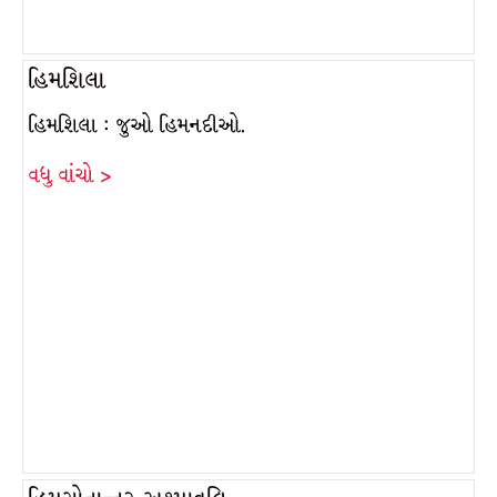
હિમશિલા
હિમશિલા : જુઓ હિમનદીઓ.
વધુ વાંચો >