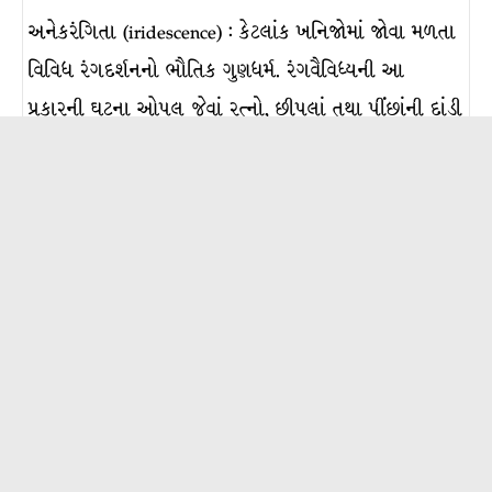
અનેકરંગિતા (iridescence) : કેટલાંક ખનિજોમાં જોવા મળતા
વિવિધ રંગદર્શનનો ભૌતિક ગુણધર્મ. રંગવૈવિધ્યની આ
પ્રકારની ઘટના ઓપલ જેવાં રત્નો, છીપલાં તથા પીંછાંની દાંડી
પર વિશિષ્ટપણે જોવા મળે છે. 1,500થી 3,000 Åના
વ્યાસવાળા ગોળ કણોની અતિસૂક્ષ્મ પડરચનાને કારણે કીમતી
ઓપલમાં આ પ્રકારના રંગવૈવિધ્યની જમાવટ થતી હોય છે.
સામાન્ય ઓપલમાં નિયમિત પડરચના થતી…
વધુ વાંચો >
અપઘર્ષક ખનિજો
અપઘર્ષક ખનિજો (abrasive minerals) : અપઘર્ષક તરીકે
વપરાતાં ખનિજો. બંધારણની દૃષ્ટિએ ભિન્નતા ધરાવતાં હોવા