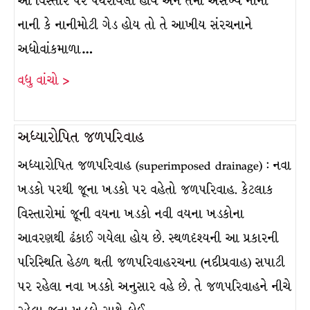
આ વિસ્તાર પર પથરાયેલા હોય અને તેમાં અસંખ્ય નાની
નાની કે નાનીમોટી ગેડ હોય તો તે આખીય સંરચનાને
અધોવાંકમાળા…
વધુ વાંચો >
અધ્યારોપિત જળપરિવાહ
અધ્યારોપિત જળપરિવાહ (superimposed drainage) : નવા
ખડકો પરથી જૂના ખડકો પર વહેતો જળપરિવાહ. કેટલાક
વિસ્તારોમાં જૂની વયના ખડકો નવી વયના ખડકોના
આવરણથી ઢંકાઈ ગયેલા હોય છે. સ્થળદૃશ્યની આ પ્રકારની
પરિસ્થિતિ હેઠળ થતી જળપરિવાહરચના (નદીપ્રવાહ) સપાટી
પર રહેલા નવા ખડકો અનુસાર વહે છે. તે જળપરિવાહને નીચે