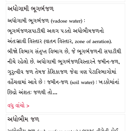
અધોગામી ભૂગર્ભજળ
અધોગામી ભૂગર્ભજળ (vadose water) :
ભૂગર્ભજળસપાટીથી અલગ પડતો અધોભૌમજળનો
અંત:સ્રાવી વિસ્તાર (વાતન વિસ્તાર, zone of aeration).
બીજો વિભાગ સંતૃપ્ત વિભાગ છે, જે ભૂગર્ભજળની સપાટીથી
નીચે રહેલો છે. અધોગામી ભૂગર્ભજળવિસ્તારને જમીન-જળ,
ગુરુત્વીય જળ તેમજ કેશિકાજળ જેવા ત્રણ પેટાવિભાગોમાં
વહેંચવામાં આવે છે : જમીન-જળ (soil water) : ખડકોમાંનાં
છિદ્રો અંશત: જળથી તો…
વધુ વાંચો >
અધોભૌમ જળ