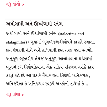
વધુ વાંચો >
અધોગામી અને ઊર્ધ્વગામી સ્તંભ
અધોગામી અને ઊર્ધ્વગામી સ્તંભ (stalactites and
stalagmites) : ગુફામાં ભૂગર્ભજળ-નિક્ષેપને કારણે રચાતા,
છત ઉપરથી નીચે અને તળિયાથી છત તરફ જતા સ્તંભો.
અનુકૂળ ભૂસ્તરીય તેમજ અનુકૂળ આબોહવાના પ્રદેશોમાં
ભૂગર્ભજળ નિક્ષેપક્રિયાના એક સક્રિય પરિબળ તરીકે કાર્ય
કરતું રહે છે. આ પ્રકારે તૈયાર થતા નિક્ષેપો ખનિજપટ્ટા,
ખનિજરેખા કે ખનિજપડ સ્વરૂપે ખડકોની તડોમાં કે…
વધુ વાંચો >