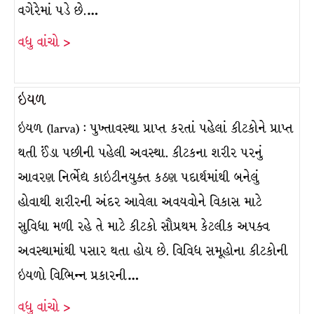
વગેરેમાં પડે છે.…
વધુ વાંચો >
ઇયળ
ઇયળ (larva) : પુખ્તાવસ્થા પ્રાપ્ત કરતાં પહેલાં કીટકોને પ્રાપ્ત
થતી ઈંડા પછીની પહેલી અવસ્થા. કીટકના શરીર પરનું
આવરણ નિર્ભેદ્ય કાઇટીનયુક્ત કઠણ પદાર્થમાંથી બનેલું
હોવાથી શરીરની અંદર આવેલા અવયવોને વિકાસ માટે
સુવિધા મળી રહે તે માટે કીટકો સૌપ્રથમ કેટલીક અપક્વ
અવસ્થામાંથી પસાર થતા હોય છે. વિવિધ સમૂહોના કીટકોની
ઇયળો વિભિન્ન પ્રકારની…
વધુ વાંચો >