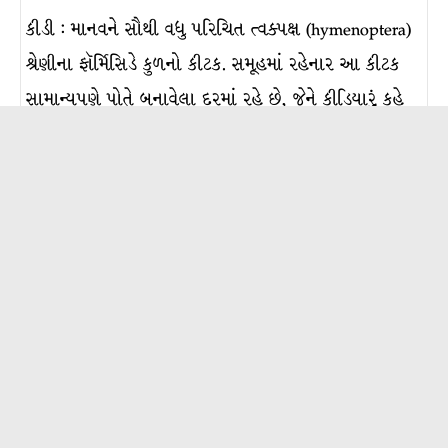
કીડી : માનવને સૌથી વધુ પરિચિત ત્વક્પક્ષ (hymenoptera)
શ્રેણીના ફૉર્મિસિડે કુળનો કીટક. સમૂહમાં રહેનાર આ કીટક
સામાન્યપણે પોતે બનાવેલા દરમાં રહે છે, જેને કીડિયારું કહે
છે. ત્યાં રહેતી કીડીઓની સંખ્યા ઓછી હોય અથવા કરોડ
કરતાં પણ વધારે હોઈ શકે. કીડિયારામાં રહેતી કીડી
સામાન્યપણે માદા હોય છે; રાણી અને કામદાર.
સામાન્યપણે…
વધુ વાંચો >
કૂદકૂદિયાં
કૂદકૂદિયાં : શેરડી, જુવાર, મકાઈ અને ઘઉં જેવા પાકને
નુકસાન પહોંચાડતી ચૂસિયા જીવાત. આ ચૂસિયાનો સમાવેશ