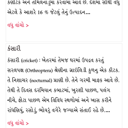
કર્ણાટક અને તમિલનાડુમાં કરવામાં આવે છે. દેશમાં સૌથી વધુ
એટલે કે આશરે 16 % જેટલું તેનું ઉત્પાદન…
વધુ વાંચો >
કંસારી
કંસારી (cricket) : ખેતરમાં તેમજ ઘરમાં ઉપદ્રવ કરતું
સરલપક્ષ (Orthroptera) શ્રેણીના ગ્રાઇલિડી કુળનુ એક કીટક.
તે નિશાચર (nocturnal) પ્રાણી છે. તેને ગરમી માફક આવે છે.
તેથી તે દિવસ દરમિયાન કબાટમાં, ખુરશી પાછળ, પલંગ
નીચે, ફોટા પાછળ એમ વિવિધ સ્થળોમાં અને ખાસ કરીને
રાંધણિયું, રસોડું, ભોયરું વગેરે જગ્યાએ સંતાઈ રહે છે.…
વધુ વાંચો >