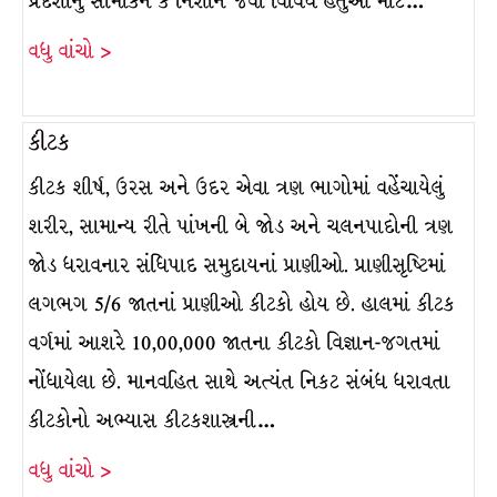
પ્રદેશોનું સીમાંકન કે નિશાન જેવા વિવિધ હેતુઓ માટે…
વધુ વાંચો >
કીટક
કીટક શીર્ષ, ઉરસ અને ઉદર એવા ત્રણ ભાગોમાં વહેંચાયેલું
શરીર, સામાન્ય રીતે પાંખની બે જોડ અને ચલનપાદોની ત્રણ
જોડ ધરાવનાર સંધિપાદ સમુદાયનાં પ્રાણીઓ. પ્રાણીસૃષ્ટિમાં
લગભગ 5/6 જાતનાં પ્રાણીઓ કીટકો હોય છે. હાલમાં કીટક
વર્ગમાં આશરે 10,00,000 જાતના કીટકો વિજ્ઞાન-જગતમાં
નોંધાયેલા છે. માનવહિત સાથે અત્યંત નિકટ સંબંધ ધરાવતા
કીટકોનો અભ્યાસ કીટકશાસ્ત્રની…
વધુ વાંચો >