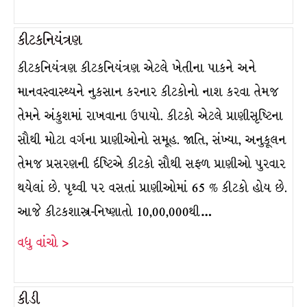
કીટકનિયંત્રણ
કીટકનિયંત્રણ કીટકનિયંત્રણ એટલે ખેતીના પાકને અને
માનવસ્વાસ્થ્યને નુકસાન કરનાર કીટકોનો નાશ કરવા તેમજ
તેમને અંકુશમાં રાખવાના ઉપાયો. કીટકો એટલે પ્રાણીસૃષ્ટિના
સૌથી મોટા વર્ગના પ્રાણીઓનો સમૂહ. જાતિ, સંખ્યા, અનુકૂલન
તેમજ પ્રસરણની ર્દષ્ટિએ કીટકો સૌથી સફળ પ્રાણીઓ પુરવાર
થયેલાં છે. પૃથ્વી પર વસતાં પ્રાણીઓમાં 65 % કીટકો હોય છે.
આજે કીટકશાસ્ત્ર-નિષ્ણાતો 10,00,000થી…
વધુ વાંચો >
કીડી