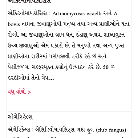
ઍક્ટિનોમાયકોસિસ
ઍક્ટિનોમાયકોસિસ : Actinomycosis israelli અને A.
bovis નામના જીવાણુઓથી મનુષ્ય તથા અન્ય પ્રાણીઓને થતા
રોગો. આ જીવાણુઓના ગ્રામ ધન, દંડાણુ અથવા શાખાયુક્ત
ઉચ્ચ જીવાણુઓ એમ પ્રકારો છે. તે મનુષ્યો તથા અન્ય પુખ્ત
પ્રાણીઓના શરીરમાં પરોપજીવી તરીકે રહે છે અને
પેશીજળમાં સલ્ફરયુક્ત કણોનું ઉત્પાદન કરે છે. 50 %
દરદીઓમાં તેનો ચેપ…
વધુ વાંચો >
ઍગેરિકેલ્સ
ઍગેરિકેલ્સ : બેસિડિયોમાયસિટ્સ ગદા ફૂગ (club fungus)