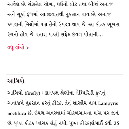
આવેલ છે. સંગ્રહેલ ચોખા, ઘઉંનો લોટ તથા બીજાં અનાજ
અને સૂકાં ફળમાં આ જીવાતથી નુકસાન થાય છે. અનાજ
દળવાની મિલોમાં પણ તેનો ઉપદ્રવ થાય છે. આ કીટક ભૂખરા
રંગનો હોય છે. રતાશ પડતી સફેદ ઇયળ પોતાની…
વધુ વાંચો >
આગિયો
આગિયો (firefly) : ઢાલપક્ષ શ્રેણીના લેમ્પિરિડી કુળનું
અનાજને નુકસાન કરતું કીટક. તેનું શાસ્ત્રીય નામ Lampyris
noctiluca છે. ઇયળ અવસ્થામાં ગોકળગાયના માંસ પર જીવે
છે. પુખ્ત કીટક ખોરાક લેતું નથી. પુખ્ત કીટક(લંબાઈ 5થી 25