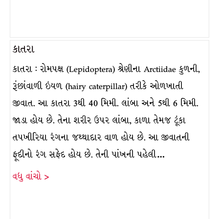
કાતરા
કાતરા : રોમપક્ષ (Lepidoptera) શ્રેણીના Arctiidae કુળની,
રૂંછાંવાળી ઇયળ (hairy caterpillar) તરીકે ઓળખાતી
જીવાત. આ કાતરા 3થી 40 મિમી. લાંબા અને 5થી 6 મિમી.
જાડા હોય છે. તેના શરીર ઉપર લાંબા, કાળા તેમજ ટૂંકા
તપખીરિયા રંગના જથ્થાદાર વાળ હોય છે. આ જીવાતની
ફૂદીનો રંગ સફેદ હોય છે. તેની પાંખની પહેલી…
વધુ વાંચો >