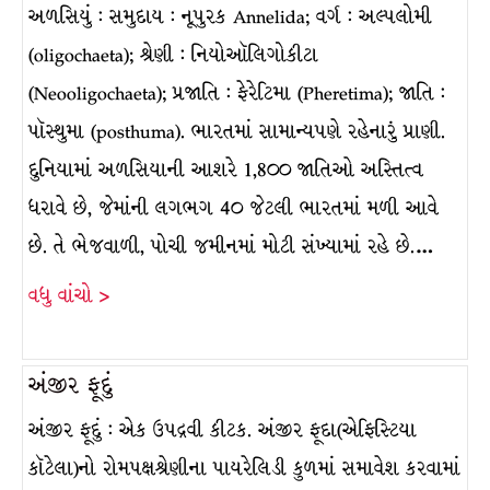
અળસિયું : સમુદાય : નૂપુરક Annelida; વર્ગ : અલ્પલોમી
(oligochaeta); શ્રેણી : નિયોઑલિગોકીટા
(Neooligochaeta); પ્રજાતિ : ફેરેટિમા (Pheretima); જાતિ :
પૉસ્થુમા (posthuma). ભારતમાં સામાન્યપણે રહેનારું પ્રાણી.
દુનિયામાં અળસિયાની આશરે 1,8૦૦ જાતિઓ અસ્તિત્વ
ધરાવે છે, જેમાંની લગભગ 4૦ જેટલી ભારતમાં મળી આવે
છે. તે ભેજવાળી, પોચી જમીનમાં મોટી સંખ્યામાં રહે છે.…
વધુ વાંચો >
અંજીર ફૂદું
અંજીર ફૂદું : એક ઉપદ્રવી કીટક. અંજીર ફૂદા(એફિસ્ટિયા
કૉટેલા)નો રોમપક્ષશ્રેણીના પાયરેલિડી કુળમાં સમાવેશ કરવામાં