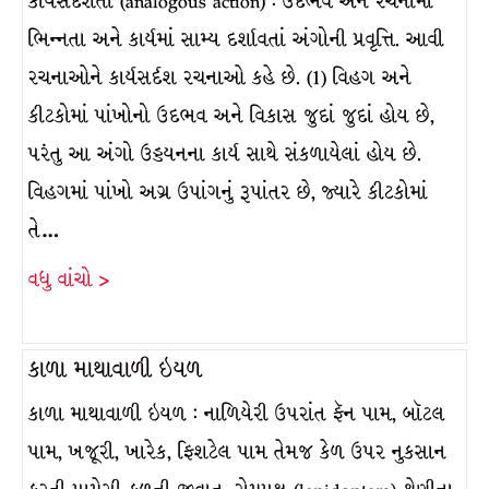
કાર્યસર્દશતા (analogous action) : ઉદભવ અને રચનામાં
ભિન્નતા અને કાર્યમાં સામ્ય દર્શાવતાં અંગોની પ્રવૃત્તિ. આવી
રચનાઓને કાર્યસર્દશ રચનાઓ કહે છે. (1) વિહગ અને
કીટકોમાં પાંખોનો ઉદભવ અને વિકાસ જુદાં જુદાં હોય છે,
પરંતુ આ અંગો ઉડ્ડયનના કાર્ય સાથે સંકળાયેલાં હોય છે.
વિહગમાં પાંખો અગ્ર ઉપાંગનું રૂપાંતર છે, જ્યારે કીટકોમાં
તે…
વધુ વાંચો >
કાળા માથાવાળી ઇયળ
કાળા માથાવાળી ઇયળ : નાળિયેરી ઉપરાંત ફૅન પામ, બૉટલ
પામ, ખજૂરી, ખારેક, ફિશટેલ પામ તેમજ કેળ ઉપર નુકસાન