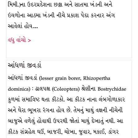
મિમી.)ના ઉદરપ્રદેશના છઠ્ઠા અને સાતમા ખંડની અને
ઇયળોના આઠમા ખંડની નીચે પ્રકાશ પેદા કરનાર અંગ
આવેલાં હોય…
વધુ વાંચો >
આંધળાં જીવડાં
આંધળાં જીવડાં (lesser grain borer, Rhizopertha
dominica) : ઢાલપક્ષ (Coleoptera) શ્રેણીના Bostrychidae
કુળમાં સમાવિષ્ટ થતા કીટકો. આ કીટક નાના લંબગોળાકાર
અને ઘેરા ભૂખરા રંગના હોય છે. તેમનું માથું વક્ષની નીચેની
બાજુએ વળેલું હોવાથી ઉપરથી જોતાં માથું દેખાતું નથી. આ
કીટક સંગ્રહેલ ઘઉં, બાજરી, ચોખા, જુવાર, મકાઈ, ડાંગર