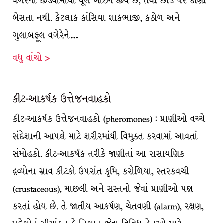
વગેરેનાં જીંડવાંમાંથી થૂલ ખાઈને જીવે છે, તેથી છોડ પર દાણા
બેસતા નથી. કેટલાક કાંસિયા શાકભાજી, કઠોળ અને
ગુલાબફૂલ વગેરેને…
વધુ વાંચો >
કીટ-આકર્ષક ઉત્તેજનવાહકો
કીટ-આકર્ષક ઉત્તેજનવાહકો (pheromones) : પ્રાણીઓ વચ્ચે
સંદેશાની આપલે માટે શરીરમાંથી વિમુક્ત કરવામાં આવતાં
સંમોહકો. કીટ-આકર્ષક તરીકે જાણીતાં આ રાસાયણિક
દ્રવ્યોના સ્રાવ કીટકો ઉપરાંત કૃમિ, કરોળિયા, સ્તરકવચી
(crustaceous), માછલી અને સસ્તનો જેવાં પ્રાણીઓ પણ
કરતાં હોય છે. તે જાતીય આકર્ષણ, ચેતવણી (alarm), રક્ષણ,