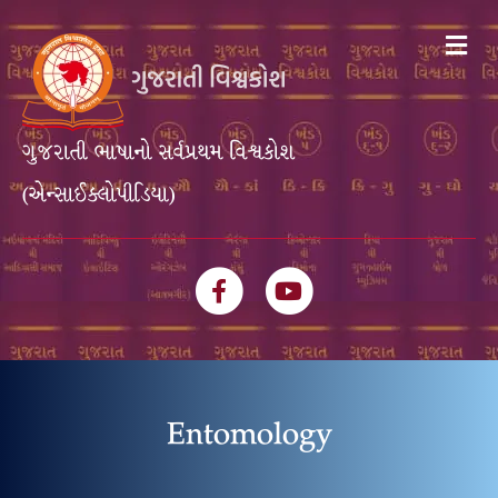
Me
ગુજરાતી ભાષાનો સર્વપ્રથમ વિશ્વકોશ
(એન્સાઈક્લોપીડિયા)
Facebook
Youtube
Entomology