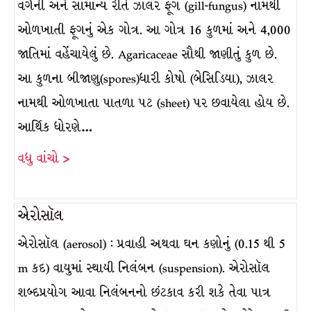
વર્ગની અને સામાન્ય રીતે ઝાલર ફૂગ (gill-fungus) નામથી
ઓળખાતી ફૂગનું એક ગોત્ર. આ ગોત્ર 16 કુળમાં અને 4,000
જાતિમાં વહેંચાયેલું છે. Agaricaceae સૌથી જાણીતું કુળ છે.
આ કુળના બીજાણુ(spores)ધારી કોષો (બેસિડિયા), ઝાલર
નામથી ઓળખાતા પાતળા પટ (sheet) પર છવાયેલા હોય છે.
આર્થિક ધોરણે…
વધુ વાંચો >
એરોસૉલ
એરોસૉલ (aerosol) : પ્રવાહી અથવા ઘન કણોનું (0.15 થી 5
m કદ) વાયુમાં સ્થાયી નિલંબન (suspension). એરોસૉલ
શબ્દપ્રયોગ આવા નિલંબનનો છંટકાવ કરી શકે તેવા પાત્ર