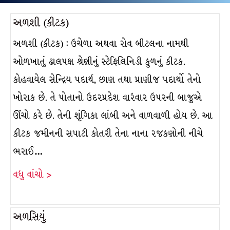
અળશી (કીટક)
અળશી (કીટક) : ઉચેળા અથવા રોવ બીટલના નામથી
ઓળખાતું ઢાલપક્ષ શ્રેણીનું સ્ટેફિલિનિડી કુળનું કીટક.
કોહવાયેલ સેન્દ્રિય પદાર્થ, છાણ તથા પ્રાણીજ પદાર્થો તેનો
ખોરાક છે. તે પોતાનો ઉદરપ્રદેશ વારંવાર ઉપરની બાજુએ
ઊંચો કરે છે. તેની શૃંગિકા લાંબી અને વાળવાળી હોય છે. આ
કીટક જમીનની સપાટી કોતરી તેના નાના રજકણોની નીચે
ભરાઈ…
વધુ વાંચો >
અળસિયું