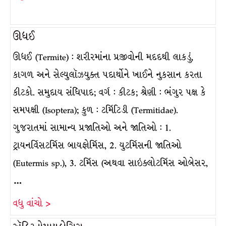
ઊધઈ
ઊધઈ (Termite) : શરીરમાંના પ્રજીવોની મદદથી લાકડું,
કાગળ અને સેલ્યુલૉઝયુક્ત પદાર્થોને ખાઈને નુકસાન કરતા
કીટકો. સમુદાય સંધિપાદ; વર્ગ : કીટક; શ્રેણી : ભંગુર પક્ષ કે
સમપક્ષી (Isoptera); કુળ : ટર્મિટિડી (Termitidae).
ગુજરાતમાં સામાન્ય પ્રજાતિઓ અને જાતિઓ : 1.
ટ્રાયનર્વિસટર્મિસ બાયફોર્મિસ, 2. યુટર્મિસની જાતિઓ
(Eutermis sp.), 3. ટર્મિસ (અથવા સાઇક્લોટર્મિસ ઓબેસર,
…
વધુ વાંચો >