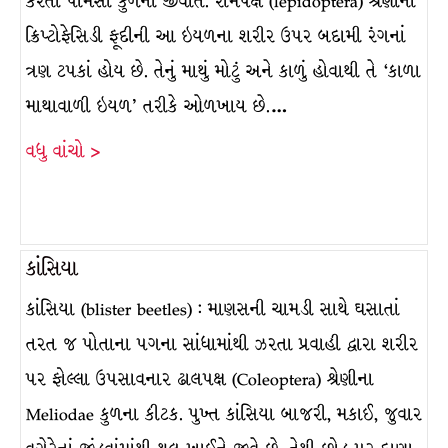
કરતી પામેસી કુળની જીવાત. રોમપક્ષ (lepidoptera) શ્રેણીના
ક્રિપ્ટોફેસિડી ફૂદીની આ ઇયળના શરીર ઉપર બદામી રંગનાં
ત્રણ ટપકાં હોય છે. તેનું માથું મોટું અને કાળું હોવાથી તે ‘કાળા
માથાવાળી ઇયળ’ તરીકે ઓળખાય છે.…
વધુ વાંચો >
કાંસિયા
કાંસિયા (blister beetles) : માણસની ચામડી સાથે ઘસાતાં
તરત જ પોતાના પગના સાંધામાંથી ઝરતા પ્રવાહી દ્વારા શરીર
પર ફોલ્લા ઉપસાવનાર ઢાલપક્ષ (Coleoptera) શ્રેણીના
Meliodae કુળના કીટક. પુખ્ત કાંસિયા બાજરી, મકાઈ, જુવાર