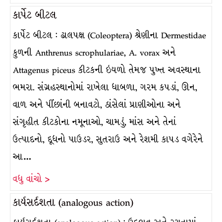
કાર્પેટ બીટલ
કાર્પેટ બીટલ : ઢાલપક્ષ (Coleoptera) શ્રેણીના Dermestidae
કુળની Anthrenus scrophulariae, A. vorax અને
Attagenus piceus કીટકની ઇયળો તેમજ પુખ્ત અવસ્થાના
ભમરા. સંગ્રહસ્થાનોમાં રાખેલા ધાબળા, ગરમ કપડાં, ઊન,
વાળ અને પીંછાંની બનાવટો, ઠાંસેલાં પ્રાણીઓના અને
સંગૃહીત કીટકોના નમૂનાઓ, ચામડું, માંસ અને તેનાં
ઉત્પાદનો, દૂધનો પાઉડર, સુતરાઉ અને રેશમી કાપડ વગેરેને
આ…
વધુ વાંચો >
કાર્યસર્દશતા (analogous action)