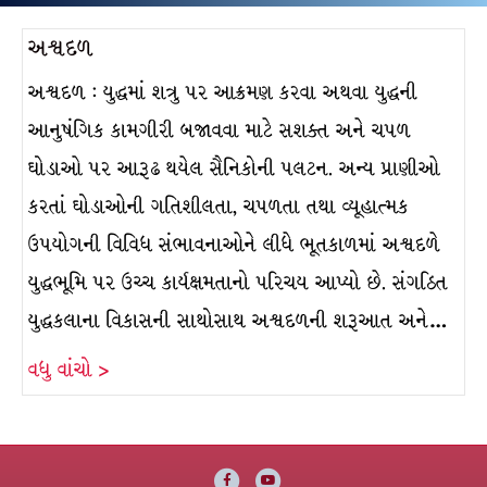
અશ્વદળ
અશ્વદળ : યુદ્ધમાં શત્રુ પર આક્રમણ કરવા અથવા યુદ્ધની
આનુષંગિક કામગીરી બજાવવા માટે સશક્ત અને ચપળ
ઘોડાઓ પર આરૂઢ થયેલ સૈનિકોની પલટન. અન્ય પ્રાણીઓ
કરતાં ઘોડાઓની ગતિશીલતા, ચપળતા તથા વ્યૂહાત્મક
ઉપયોગની વિવિધ સંભાવનાઓને લીધે ભૂતકાળમાં અશ્વદળે
યુદ્ધભૂમિ પર ઉચ્ચ કાર્યક્ષમતાનો પરિચય આપ્યો છે. સંગઠિત
યુદ્ધકલાના વિકાસની સાથોસાથ અશ્વદળની શરૂઆત અને…
વધુ વાંચો >
Facebook
Youtube