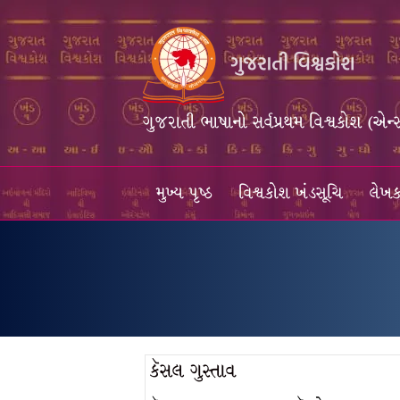
ગુજરાતી ભાષાનો સર્વપ્રથમ વિશ્વકોશ (એન્
મુખ્ય પૃષ્ઠ
વિશ્વકોશ ખંડસૂચિ
લેખક
કૅસલ ગુસ્તાવ