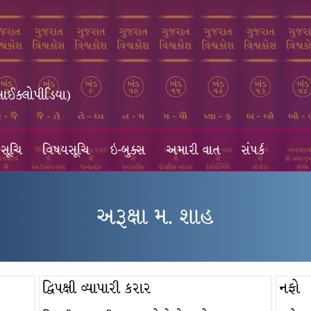
સાઈક્લોપીડિયા)
સૂચિ
વિષયસૂચિ
ઇ-બુક્સ
અમારી વાત
સંપર્ક
અરૂક્ષા મ. શાહ
દ્વિપક્ષી વ્યાપારી કરાર
નફો