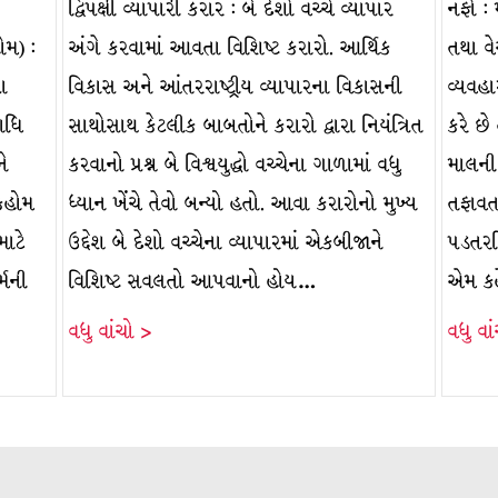
દ્વિપક્ષી વ્યાપારી કરાર : બે દેશો વચ્ચે વ્યાપાર
નફો :
ોમ) :
અંગે કરવામાં આવતા વિશિષ્ટ કરારો. આર્થિક
તથા વ
લા
વિકાસ અને આંતરરાષ્ટ્રીય વ્યાપારના વિકાસની
વ્યવહ
ાધિ
સાથોસાથ કેટલીક બાબતોને કરારો દ્વારા નિયંત્રિત
કરે છ
ને
કરવાનો પ્રશ્ન બે વિશ્વયુદ્ધો વચ્ચેના ગાળામાં વધુ
માલની
ૉકહોમ
ધ્યાન ખેંચે તેવો બન્યો હતો. આવા કરારોનો મુખ્ય
તફાવત
માટે
ઉદ્દેશ બે દેશો વચ્ચેના વ્યાપારમાં એકબીજાને
પડતરક
્મની
વિશિષ્ટ સવલતો આપવાનો હોય…
એમ ક
વધુ વાંચો >
વધુ વા