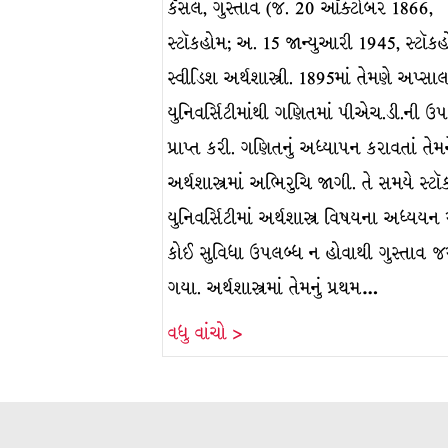
કૅસલ, ગુસ્તાવ (જ. 20 ઑક્ટોબર 1866,
સ્ટૉકહોમ; અ. 15 જાન્યુઆરી 1945, સ્ટૉકહ
સ્વીડિશ અર્થશાસ્ત્રી. 1895માં તેમણે અપ્સા
યુનિવર્સિટીમાંથી ગણિતમાં પીએચ.ડી.ની ઉપ
પ્રાપ્ત કરી. ગણિતનું અધ્યાપન કરાવતાં તેમ
અર્થશાસ્ત્રમાં અભિરુચિ જાગી. તે સમયે સ્ટ
યુનિવર્સિટીમાં અર્થશાસ્ત્ર વિષયના અધ્યયન 
કોઈ સુવિધા ઉપલબ્ધ ન હોવાથી ગુસ્તાવ જર
ગયા. અર્થશાસ્ત્રમાં તેમનું પ્રથમ…
વધુ વાંચો >