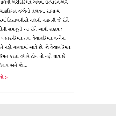
 માલની ખરીદકિંમત અથવા ઉત્પાદન-ખર્ચ
ેચાણકિંમત વચ્ચેનો તફાવત. સામાન્ય
ારમાં હિસાબનીસો નફાની ગણતરી જે રીતે
ે તેની સમજૂતી આ રીતે આપી શકાય :
 પડતર-કિંમત તથા વેચાણકિંમત વચ્ચેના
ને નફો ગણવામાં આવે છે. જો વેચાણકિંમત
િંમત કરતાં વધારે હોય તો નફો થાય છે
હેવાય અને જો…
ંચો >