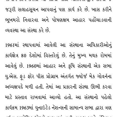
જરૂરી સલાહસૂચન આપવાનું પણ કાર્ય કરે છે. ખાસ કરીને
ભૂખમરો નિવારવા અને પોષણક્ષમ આહાર પહોંચાડવાની
વ્યવસ્થા આ સંસ્થા કરે છે.
1961માં સ્થાપવામાં આવેલી આ સંસ્થાના અધિકારીઓનું
કાર્યક્ષેત્ર 80 દેશોમાં વિસ્તરેલું છે. તેનું મુખ્ય મથક રોમમાં
આવેલું છે. 1960માં આહાર અને કૃષિ સંસ્થાની એક સભા
યુ.એસ. ફૂડ ફૉર પીસ પ્રોગ્રામ અંતર્ગત જ્યૉર્જ મેક ગોવર્નના
અધ્યક્ષપદે મળી હતી. તેમાં આ પ્રકારની સંસ્થા ઊભી કરવા
માટે પ્રસ્તાવ રાખવામાં આવ્યો હતો. આ સંસ્થાનો પહેલો
કાર્યક્રમ 1963માં યુનાઇટેડ નૅશન્સની સામાન્ય સભા દ્વારા ત્રણ