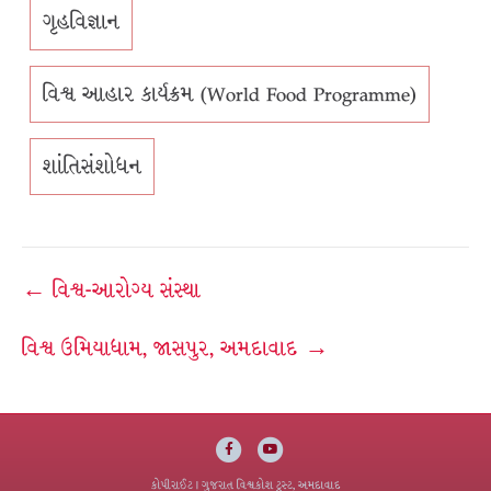
ગૃહવિજ્ઞાન
વિશ્વ આહાર કાર્યક્રમ (World Food Programme)
શાંતિસંશોધન
Post
← વિશ્વ-આરોગ્ય સંસ્થા
navigation
વિશ્વ ઉમિયાધામ, જાસપુર, અમદાવાદ →
Facebook
Youtube
કોપીરાઈટ
| ગુજરાત વિશ્વકોશ ટ્રસ્ટ, અમદાવાદ