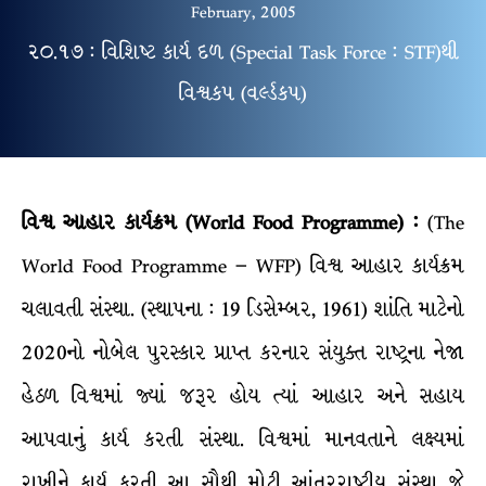
February, 2005
૨૦.૧૭ : વિશિષ્ટ કાર્ય દળ (Special Task Force : STF)થી
વિશ્વકપ (વર્લ્ડકપ)
વિશ્વ આહાર કાર્યક્રમ (World Food Programme) :
(The
World Food Programme – WFP) વિશ્વ આહાર કાર્યક્રમ
ચલાવતી સંસ્થા. (સ્થાપના : 19 ડિસેમ્બર, 1961) શાંતિ માટેનો
2020નો નોબેલ પુરસ્કાર પ્રાપ્ત કરનાર સંયુક્ત રાષ્ટ્રના નેજા
હેઠળ વિશ્વમાં જ્યાં જરૂર હોય ત્યાં આહાર અને સહાય
આપવાનું કાર્ય કરતી સંસ્થા. વિશ્વમાં માનવતાને લક્ષ્યમાં
રાખીને કાર્ય કરતી આ સૌથી મોટી આંતરરાષ્ટ્રીય સંસ્થા જે