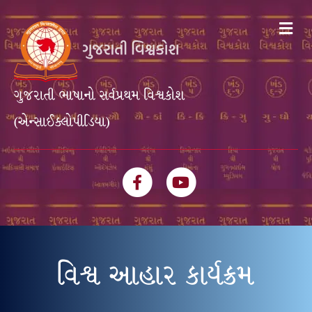
Me
ગુજરાતી ભાષાનો સર્વપ્રથમ વિશ્વકોશ
(એન્સાઈક્લોપીડિયા)
Facebook
Youtube
વિશ્વ આહાર કાર્યક્રમ