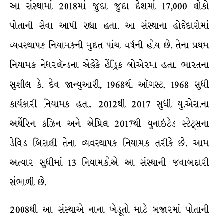
આ સંસ્થામાં 2018માં જુદા જુદા દેશમાં 17,000 લોકો
પોતાની સેવા આપી રહ્યા હતા. આ સંસ્થાના હોદ્દેદારોમાં
વ્યવસ્થાપક નિયામકની મુદત પાંચ વર્ષની હોય છે. તેના પ્રથમ
નિયામક નેધરલૅન્ડના એડ્ડેકે હેંડ્રિક બોએરમા હતા. ભારતના
સુશીલ કે. દેવ જાન્યુઆરી, 1968થી ઑગસ્ટ, 1968 સુધી
કાર્યકારી નિયામક હતા. 2012થી 2017 સુધી યુ.એસ.ના
અર્થેરિન કઝિન અને એપ્રિલ 2017થી યુનાઇટેડ સ્ટેટ્સના
ડેવિડ બિસલી તેના વ્યવસ્થાપક નિયામક તરીકે છે. આમ
અત્યાર સુધીમાં 13 નિયામકોએ આ સંસ્થાની જવાબદારી
સંભાળી છે.
2008થી આ સંસ્થાએ નાના ખેડૂતો માટે બજારમાં પોતાની