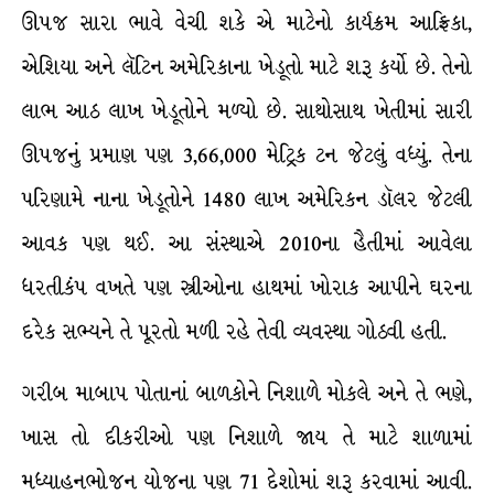
ઊપજ સારા ભાવે વેચી શકે એ માટેનો કાર્યક્રમ આફ્રિકા,
એશિયા અને લૅટિન અમેરિકાના ખેડૂતો માટે શરૂ કર્યો છે. તેનો
લાભ આઠ લાખ ખેડૂતોને મળ્યો છે. સાથોસાથ ખેતીમાં સારી
ઊપજનું પ્રમાણ પણ 3,66,000 મેટ્રિક ટન જેટલું વધ્યું. તેના
પરિણામે નાના ખેડૂતોને 1480 લાખ અમેરિકન ડૉલર જેટલી
આવક પણ થઈ. આ સંસ્થાએ 2010ના હૈતીમાં આવેલા
ધરતીકંપ વખતે પણ સ્ત્રીઓના હાથમાં ખોરાક આપીને ઘરના
દરેક સભ્યને તે પૂરતો મળી રહે તેવી વ્યવસ્થા ગોઠવી હતી.
ગરીબ માબાપ પોતાનાં બાળકોને નિશાળે મોકલે અને તે ભણે,
ખાસ તો દીકરીઓ પણ નિશાળે જાય તે માટે શાળામાં
મધ્યાહનભોજન યોજના પણ 71 દેશોમાં શરૂ કરવામાં આવી.