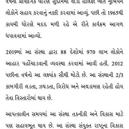
વર્ષના પ્રાયોગિક ધોરણે સુદાનમાં વાડી હાલફા ખાતે નુંબિયન
લોકોને સહાય કરવાનું નક્કી કરવામાં આવ્યું. પછી તો 1965થી
કાયમી ધોરણે મદદ મળી રહે એ રીતે કાર્યક્રમ આગળ
ધપાવવામાં આવ્યો.
2019માં આ સંસ્થા દ્વારા 88 દેશોમાં 970 લાખ લોકોને
આહાર પહોંચાડવાની વ્યવસ્થા કરવામાં આવી હતી. 2012
પછીના વર્ષનો આ લક્ષ્યાંક સૌથી મોટો છે. આ સંસ્થાની 2/3
કામગીરી લડતા, ઝઘડતા, વિરોધ અને અથડામણ રહેતી હોય
તેવા વિસ્તારોમાં થાય છે.
આપત્કાલીન સમયમાં આ સંસ્થા તકનીકી અને વિકાસ માટે
પણ સહાયભૂત થાય છે. આ સંસ્થા સંયુક્ત રાષ્ટ્રના વિકાસ