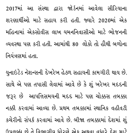
2017માં આ સંસ્થા દ્વારા જૉર્ડનમાં આવેલા સીરિયાના
શરણાર્થીઓ માટે સહાય કરી હતી. જ્યારે 2020માં એક
મહિનામાં એકસોવીસ લાખ યમનનિવાસીઓ માટે ભોજનની
વ્યવસ્થા પણ કરી હતી. આમાંથી 80 લોકો તો હૌથી બળોના
નિયંત્રણમાં હતા.
યુનાઇટેડ નૅશન્સની દેખરેખ હેઠળ સહાયની કામગીરી થાય છે.
સાથે એ પણ તપાસી લેવામાં આવે છે કે શું ખરેખર મદદની
જરૂર છે આપત્તિસમયની મદદ માટે પણ ચોક્કસ તબક્કા
નક્કી કરવામાં આવ્યા છે. પ્રથમ તબક્કામાં સ્થાનિક વહીવટી
કચેરીનો સંપર્ક કરવામાં આવે છે. બીજા તબક્કામાં દેશમાં શું
ઉપલબ્ધ છે તે વિભાગીય ધોરણે એક અથવા વધારે દેશ માટે