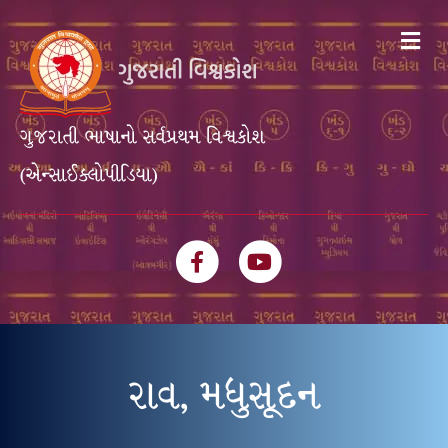
Me
ગુજરાતી ભાષાનો સર્વપ્રથમ વિશ્વકોશ
(એન્સાઈક્લોપીડિયા)
Facebook
Youtube
રાવ, મધુસૂદન