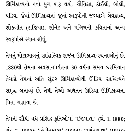
ઊર્મિકાવ્યનો નવો યુગ શરૂ થયો. ચૌતિસા, કોઈલી, બોલી,
પડિયા જેવાં ઊર્મિકાવ્યનાં જૂનાં સ્વરૂપોની જગ્યાએ ગેયકાવ્ય,
શોકગીત (રાજિયા), સૉનેટ અને પશ્ચિમની કવિતાનાં અન્ય
સ્વરૂપોએ સ્થાન લીધું.
તેમનું મોટાભાગનું સાહિત્યિક સર્જન ઊર્મિકાવ્ય-રચનાઓનું છે.
1880થી તેમના અવસાનપર્યંતના 30 વર્ષના સમય દરમિયાન
તેમણે તેમનાં અતિ સુંદર ઊર્મિકાવ્યોથી ઊડિયા સાહિત્યને
સમૃદ્ધ બનાવ્યું છે. તેથી તેઓ અદ્યતન ઊડિયા ઊર્મિકાવ્યના
પિતા ગણાયા છે.
તેમની સૌથી વધુ પ્રસિદ્ધ કૃતિઓમાં ‘છંદમાલા’ (ગ્રં. 1, 1880;
ગ્રંથ 2, 1895); ‘સંગીતમાલા’ (1894); ‘વસંતગાથા’ (1910);