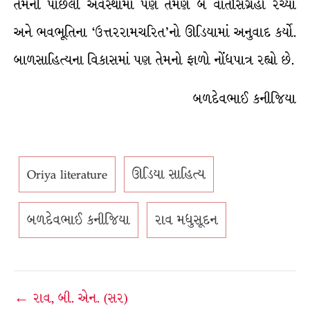
તેમની પાછલી અવસ્થામાં પણ તેમણે બે વાર્તાસંગ્રહો રચ્યા
અને ભવભૂતિના ‘ઉત્તરરામચરિત’નો ઊડિયામાં અનુવાદ કર્યો.
બાળસાહિત્યના વિકાસમાં પણ તેમનો ફાળો નોંધપાત્ર રહ્યો છે.
બળદેવભાઈ કનીજિયા
Oriya literature
ઊડિયા સાહિત્ય
બળદેવભાઈ કનીજિયા
રાવ મધુસૂદન
Post
← રાવ, બી. એન. (સર)