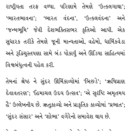
રાષ્ટ્રીયતા તરફ વળ્યા. પરિણામે તેમણે ‘ઉત્કલગાથા’;
‘ભારતભાવના’; ‘ભારત વંદના’, ‘ઉત્કલવંદના’ અને
‘જન્મભૂમિ’ જેવી દેશભક્તિસભર કૃતિઓ આપી. એક
સુધારક તરીકે તેમણે જૂની માન્યતાઓ, વહેમો, ધાર્મિકવેડા
અને રૂઢિચુસ્તપણા સામે બંડ પોકાર્યું અને ઊડિયા સાહિત્યમાં
વિશ્વબંધુત્વની પહેલ કરી.
તેમનાં શ્રેષ્ઠ ને સુંદર ઊર્મિકાવ્યોમાં ‘બિછડે’; ‘ઋષિપ્રાણ
દેવાવતરણ’; ‘હિમાચલ ઉદય ઉત્સવ’; ‘એ સૃદૃષ્ટિ અમૃતમય
હૈ’ ઉલ્લેખનીય છે. ઋતુકાવ્યો અને પ્રાકૃતિક કાવ્યોમાં ‘પ્રભાત’;
‘સુંદર સંસાર’ અને ‘શોભા’ વગેરેનો સમાવેશ થાય છે.