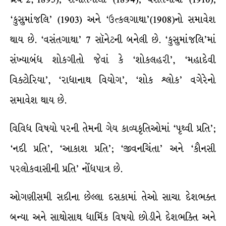
‘કુસુમાંજલિ’ (1903) અને ‘ઉત્કલગાથા’(1908)નો સમાવેશ
થાય છે. ‘વસંતગાથા’ 7 સૉનેટની બનેલી છે. ‘કુસુમાંજલિ’માં
સંખ્યાબંધ શોકગીતો જેવાં કે ‘શોકલહરી’, ‘મહાદેવી
વિક્ટોરિયા’, ‘રાધાનાથ વિયોગ’, ‘શોક શ્ર્લોક’ વગેરેનો
સમાવેશ થાય છે.
વિવિધ વિષયો પરની તેમની ગેય કાવ્યકૃતિઓમાં ‘પૃથ્વી પ્રતિ’;
‘નદી પ્રતિ’, ‘આકાશ પ્રતિ’; ‘જીવનચિંતા’ અને ‘કૌનસી
પરલોકવાસીની પ્રતિ’ નોંધપાત્ર છે.
ઓગણીસમી સદીના છેલ્લા દસકામાં તેઓ સાચા દેશભક્ત
બન્યા અને સાથોસાથ ધાર્મિક વિષયો છોડીને દેશભક્તિ અને