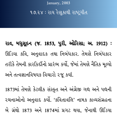
January, 2003
૧૭.૨૪ : રાય રેણુકાથી રાષ્ટ્રગીત
રાવ, મધુસૂદન (જ. 1853, પુરી, ઓરિસા; અ. 1912) :
ઊડિયા કવિ, અનુવાદક તથા નિબંધકાર. તેમણે નિબંધકાર
તરીકે તેમની કારકિર્દીનો પ્રારંભ કર્યો, જેમાં તેમણે નૈતિક મૂલ્યો
અને તત્વજ્ઞાનવિષયક વિચારો રજૂ કર્યા.
1873માં તેમણે કેટલીક સંસ્કૃત અને અંગ્રેજી ગદ્ય અને પદ્યની
રચનાઓનો અનુવાદ કર્યો. ‘કવિતાવલિ’ નામક કાવ્યસંગ્રહના
બે ગ્રંથો 1873 અને 1874માં પ્રગટ થયા, જેનાથી ઊડિયા