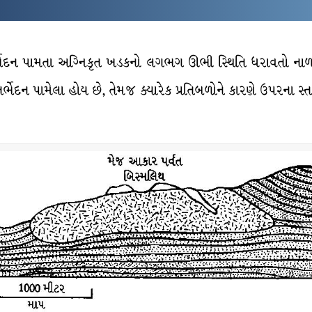
અંતર્ભેદન પામતા અગ્નિકૃત ખડકનો લગભગ ઊભી સ્થિતિ ધરાવતો 
્ભેદન પામેલા હોય છે, તેમજ ક્યારેક પ્રતિબળોને કારણે ઉપરના 