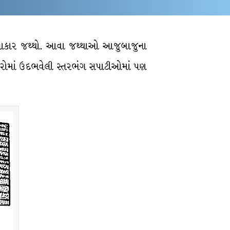
નાળાકાર જથ્થો. આવા જથ્થાઓ આજુબાજુના
સ્તરોમાં ઉદભવેલી સ્તરભંગ સપાટીઓમાં પણ