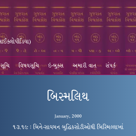
સાઈક્લોપીડિયા)
સૂચિ
વિષયસૂચિ
ઇ-બુક્સ
અમારી વાત
સંપર્ક
બિસ્મલિથ
January, 2000
૧૩.૧૯ : બિને-સાયમન બુદ્ધિકસોટીઓથી બિસ્મિલ્લાખાં