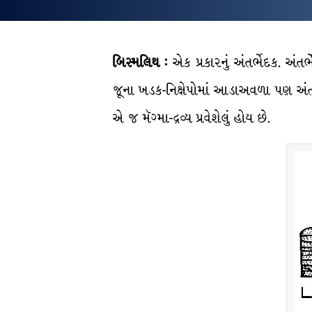
બિસ્મલિથ :
એક પ્રકારનું અંતર્ભેદક. 
જૂના ખડક-નિક્ષેપોમાં આડાઅવળા પણ અંતર
એ જ મૅગ્મા-દ્રવ્ય પ્રવેશેલું હોય છે.