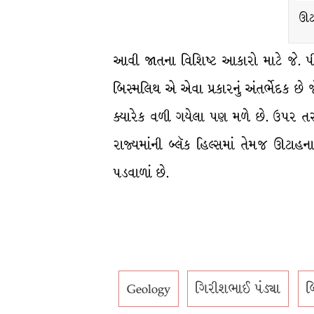
ઊટા
આવી જાતના વિશિષ્ટ આકારો માટે જે. પી. 
બિસ્મલિથ એ એવા પ્રકારનું અંતર્ભેદક છ
ક્યારેક વળી ગયેલા પણ મળે છે. ઉપર તરફ
રાજ્યમાંની બ્લૅક હિલ્સમાં તેમજ ઊટાહના હ
પડવાળાં છે.
Geology
ગિરીશભાઈ પંડ્યા
બ