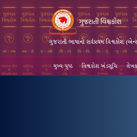
ગુજરાતી ભાષાનો સર્વપ્રથમ વિશ્વકોશ (એન્
મુખ્ય પૃષ્ઠ
વિશ્વકોશ ખંડસૂચિ
લેખક