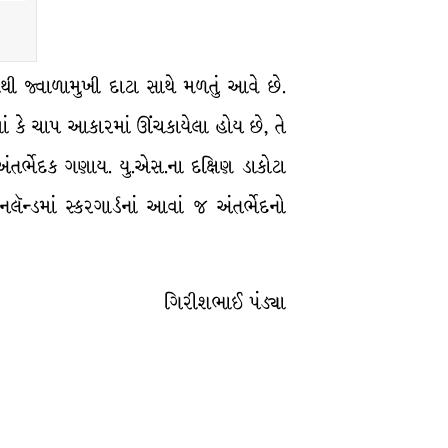
ાથી જ્વાળામુખી દાટા સાથે મળતું આવે છે.
ં કે ચાપ આકારમાં ઊંચકાયેલા હોય છે, તે
ંતર્ભેદક ગણાય. યુ.એસ.ના દક્ષિણ ડાકોટા
નલૅન્ડમાં સ્કરગાર્ડનાં આવાં જ અંતર્ભેદનો
ગિરીશભાઈ પંડ્યા