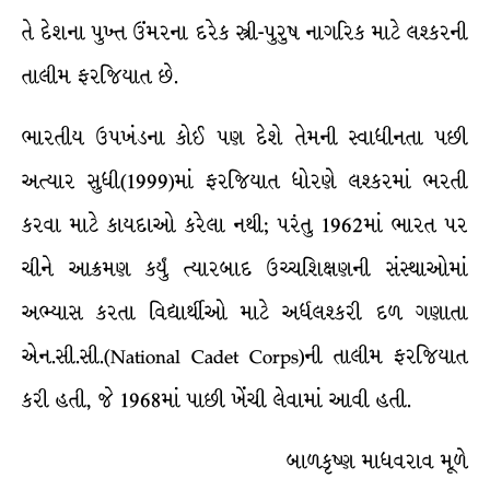
તે દેશના પુખ્ત ઉંમરના દરેક સ્ત્રી-પુરુષ નાગરિક માટે લશ્કરની
તાલીમ ફરજિયાત છે.
ભારતીય ઉપખંડના કોઈ પણ દેશે તેમની સ્વાધીનતા પછી
અત્યાર સુધી(1999)માં ફરજિયાત ધોરણે લશ્કરમાં ભરતી
કરવા માટે કાયદાઓ કરેલા નથી; પરંતુ 1962માં ભારત પર
ચીને આક્રમણ કર્યું ત્યારબાદ ઉચ્ચશિક્ષણની સંસ્થાઓમાં
અભ્યાસ કરતા વિદ્યાર્થીઓ માટે અર્ધલશ્કરી દળ ગણાતા
એન.સી.સી.(National Cadet Corps)ની તાલીમ ફરજિયાત
કરી હતી, જે 1968માં પાછી ખેંચી લેવામાં આવી હતી.
બાળકૃષ્ણ માધવરાવ મૂળે