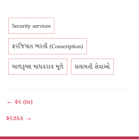
Security services
ફરજિયાત ભરતી (Conscription)
બાળકૃષ્ણ માધવરાવ મૂળે
સલામતી સેવાઓ
Post
← ફર (fir)
navigation
ફરઝદક →