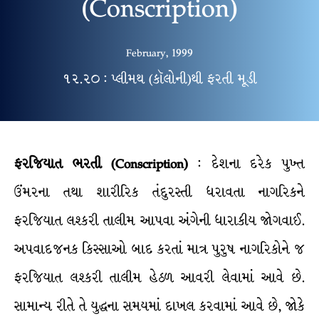
(Conscription)
February, 1999
૧૨.૨૦ : પ્લીમથ (કૉલોની)થી ફરતી મૂડી
ફરજિયાત ભરતી (Conscription)
: દેશના દરેક પુખ્ત
ઉંમરના તથા શારીરિક તંદુરસ્તી ધરાવતા નાગરિકને
ફરજિયાત લશ્કરી તાલીમ આપવા અંગેની ધારાકીય જોગવાઈ.
અપવાદજનક કિસ્સાઓ બાદ કરતાં માત્ર પુરુષ નાગરિકોને જ
ફરજિયાત લશ્કરી તાલીમ હેઠળ આવરી લેવામાં આવે છે.
સામાન્ય રીતે તે યુદ્ધના સમયમાં દાખલ કરવામાં આવે છે, જોકે