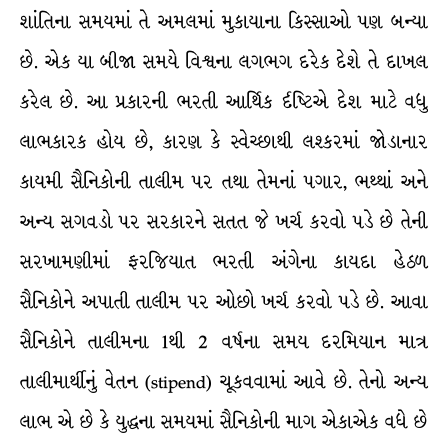
શાંતિના સમયમાં તે અમલમાં મુકાયાના કિસ્સાઓ પણ બન્યા
છે. એક યા બીજા સમયે વિશ્વના લગભગ દરેક દેશે તે દાખલ
કરેલ છે. આ પ્રકારની ભરતી આર્થિક ર્દષ્ટિએ દેશ માટે વધુ
લાભકારક હોય છે, કારણ કે સ્વેચ્છાથી લશ્કરમાં જોડાનાર
કાયમી સૈનિકોની તાલીમ પર તથા તેમનાં પગાર, ભથ્થાં અને
અન્ય સગવડો પર સરકારને સતત જે ખર્ચ કરવો પડે છે તેની
સરખામણીમાં ફરજિયાત ભરતી અંગેના કાયદા હેઠળ
સૈનિકોને અપાતી તાલીમ પર ઓછો ખર્ચ કરવો પડે છે. આવા
સૈનિકોને તાલીમના 1થી 2 વર્ષના સમય દરમિયાન માત્ર
તાલીમાર્થીનું વેતન (stipend) ચૂકવવામાં આવે છે. તેનો અન્ય
લાભ એ છે કે યુદ્ધના સમયમાં સૈનિકોની માગ એકાએક વધે છે