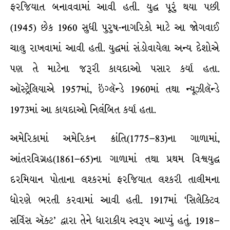
ફરજિયાત બનાવવામાં આવી હતી. યુદ્ધ પૂરું થયા પછી
(1945) છેક 1960 સુધી પુરુષ-નાગરિકો માટે આ જોગવાઈ
ચાલુ રાખવામાં આવી હતી. યુદ્ધમાં સંડોવાયેલા અન્ય દેશોએ
પણ તે માટેના જરૂરી કાયદાઓ પસાર કર્યા હતા.
ઑસ્ટ્રેલિયાએ 1957માં, ઇંગ્લૅન્ડે 1960માં તથા ન્યૂઝીલૅન્ડે
1973માં આ કાયદાઓ નિલંબિત કર્યા હતા.
અમેરિકામાં અમેરિકન ક્રાંતિ(1775–83)ના ગાળામાં,
આંતરવિગ્રહ(1861–65)ના ગાળામાં તથા પ્રથમ વિશ્વયુદ્ધ
દરમિયાન પોતાના લશ્કરમાં ફરજિયાત લશ્કરી તાલીમના
ધોરણે ભરતી કરવામાં આવી હતી. 1917માં ‘સિલેક્ટિવ
સર્વિસ ઍક્ટ’ દ્વારા તેને ધારાકીય સ્વરૂપ આપ્યું હતું. 1918–