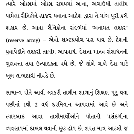
ત્યારે ઓછામાં ઓછા સમયમાં આવા, અગાઉથી તાલીમ
પામેલા સૈનિકોને હાજર થવાના આદેશ દ્વારા તે માંગ પૂરી કરી
શકાય છે. આવા સૈનિકોના સંદર્ભમાં ‘અનામત લશ્કર’
(reserve army) – એવો શબ્દપ્રયોગ પણ થાય છે. દેશની
યુવાપેઢીને લશ્કરી તાલીમ આપવાથી દેશના માનવ-સંસાધનની
ગુણવત્તા તથા ઉત્પાદકતા વધે છે, જે લાંબે ગાળે દેશ માટે
ખૂબ લાભદાયી નીવડે છે.
સામાન્ય રીતે આવી લશ્કરી તાલીમ શાળાનું શિક્ષણ પૂરું થયા
પછીનાં 1થી 2 વર્ષ દરમિયાન આપવામાં આવે છે અને
ત્યારબાદ આવા તાલીમાર્થીઓને પોતાની પસંદગીના
વ્યવસાયમાં દાખલ થવાની છૂટ હોય છે. શરત માત્ર આટલી જ