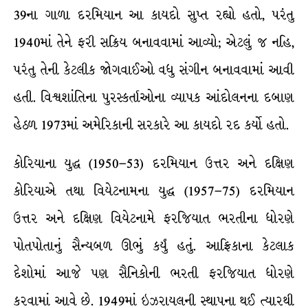
39ના ગાળા દરમિયાન આ કાયદો સુપ્ત રહ્યો હતો, પરંતુ
1940માં તેને ફરી સક્રિય બનાવવામાં આવ્યો; એટલું જ નહિ,
પરંતુ તેની કેટલીક જોગવાઈઓ વધુ સંગીન બનાવવામાં આવી
હતી. વિશ્વશાંતિના પુરસ્કર્તાઓના વ્યાપક આંદોલનના દબાણ
હેઠળ 1973માં અમેરિકાની સરકારે આ કાયદો રદ કર્યો હતો.
કોરિયાના યુદ્ધ (1950–53) દરમિયાન ઉત્તર અને દક્ષિણ
કોરિયાએ તથા વિયેટનામના યુદ્ધ (1957–75) દરમિયાન
ઉત્તર અને દક્ષિણ વિયેટનામે ફરજિયાત ભરતીના ધોરણે
પોતપોતાનું સૈન્યબળ ઊભું કર્યું હતું. આફ્રિકાના કેટલાક
દેશોમાં આજે પણ સૈનિકોની ભરતી ફરજિયાત ધોરણે
કરવામાં આવે છે. 1949માં ઇઝરાયલની સ્થાપના થઈ ત્યારથી