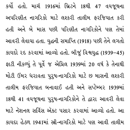
કર્યો હતો. માર્ચ 1916માં બ્રિટને 18થી 47 વયજૂથના
અપરિણીત નાગરિકો માટે લશ્કરી તાલીમ ફરજિયાત કરી
હતી અને બે માસ પછી પરિણીત નાગરિકોને પણ તેમાં
આવરી લેવાયા હતા. યુદ્ધની સમાપ્તિ (1918) પછી તેને લગતો
કાયદો રદ કરવામાં આવ્યો હતો. બીજું વિશ્વયુદ્ધ (1939–45)
ફાટી નીકળ્યું તે પૂર્વે જ એપ્રિલ 1939માં 20 વર્ષ કે તેનાથી
મોટી ઉંમર ધરાવતા પુરુષ-નાગરિકો માટે છ માસની લશ્કરી
તાલીમ ફરજિયાત બનાવાઈ હતી અને સપ્ટેમ્બર 1939માં
18થી 41 વયજૂથના પુરુષ-નાગરિકોને તે દ્વારા આવરી લેવા
માટે નૅશનલ સર્વિસ ઍક્ટ પસાર કરવામાં આવ્યો હતો. આ
કાયદા હેઠળ 1941માં સ્ત્રી-નાગરિકો માટે પણ આવી તાલીમ