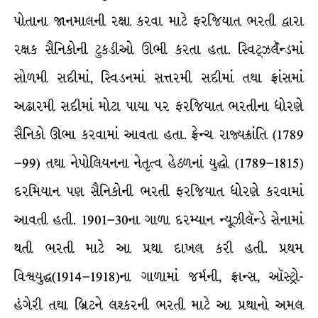
પોતાના જાનમાલની રક્ષા કરવા માટે ફરજિયાત ભરતી દ્વારા
રક્ષક સૈનિકોની ટુકડીઓ ઊભી કરતા હતા. સ્વિટ્ઝર્લૅન્ડમાં
સોળમી સદીમાં, સ્વિડનમાં સત્તરમી સદીમાં તથા ફ્રાંસમાં
અઢારમી સદીમાં મોટા પાયા પર ફરજિયાત ભરતીના ધોરણે
સૈનિકો ઊભા કરવામાં આવતા હતા. ફ્રેન્ચ રાજ્યક્રાંતિ (1789
–99) તથા નેપોલિયનના નેતૃત્વ હેઠળનાં યુદ્ધો (1789–1815)
દરમિયાન પણ સૈનિકોની ભરતી ફરજિયાત ધોરણે કરવામાં
આવતી હતી. 1901–30ના ગાળા દરમ્યાન ન્યૂઝીલૅન્ડે સેનામાં
થતી ભરતી માટે આ પ્રથા દાખલ કરી હતી. પ્રથમ
વિશ્વયુદ્ધ(1914–1918)ના ગાળામાં જર્મની, ફ્રાન્સ, ઑસ્ટ્રો-
હંગેરી તથા બ્રિટને લશ્કરની ભરતી માટે આ પ્રથાનો અમલ