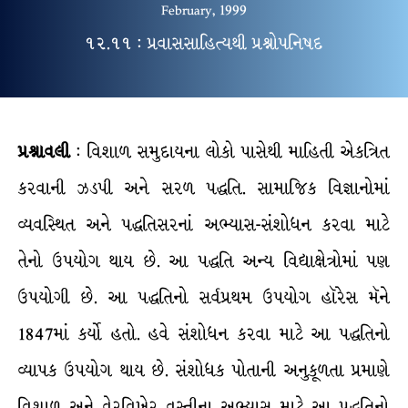
February, 1999
૧૨.૧૧ : પ્રવાસસાહિત્યથી પ્રશ્નોપનિષદ
પ્રશ્નાવલી
: વિશાળ સમુદાયના લોકો પાસેથી માહિતી એકત્રિત
કરવાની ઝડપી અને સરળ પદ્ધતિ. સામાજિક વિજ્ઞાનોમાં
વ્યવસ્થિત અને પદ્ધતિસરનાં અભ્યાસ-સંશોધન કરવા માટે
તેનો ઉપયોગ થાય છે. આ પદ્ધતિ અન્ય વિદ્યાક્ષેત્રોમાં પણ
ઉપયોગી છે. આ પદ્ધતિનો સર્વપ્રથમ ઉપયોગ હૉરેસ મૅને
1847માં કર્યો હતો. હવે સંશોધન કરવા માટે આ પદ્ધતિનો
વ્યાપક ઉપયોગ થાય છે. સંશોધક પોતાની અનુકૂળતા પ્રમાણે
વિશાળ અને વેરવિખેર વસ્તીના અભ્યાસ માટે આ પદ્ધતિનો