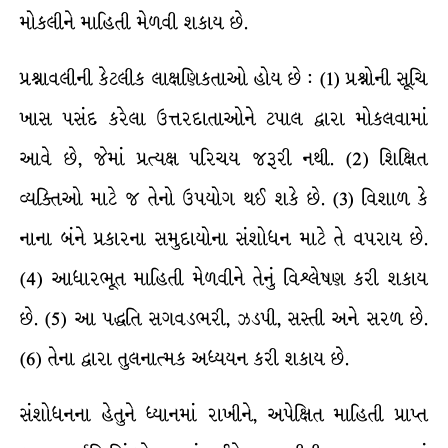
મોકલીને માહિતી મેળવી શકાય છે.
પ્રશ્નાવલીની કેટલીક લાક્ષણિકતાઓ હોય છે : (1) પ્રશ્નોની સૂચિ
ખાસ પસંદ કરેલા ઉત્તરદાતાઓને ટપાલ દ્વારા મોકલવામાં
આવે છે, જેમાં પ્રત્યક્ષ પરિચય જરૂરી નથી. (2) શિક્ષિત
વ્યક્તિઓ માટે જ તેનો ઉપયોગ થઈ શકે છે. (3) વિશાળ કે
નાના બંને પ્રકારના સમુદાયોના સંશોધન માટે તે વપરાય છે.
(4) આધારભૂત માહિતી મેળવીને તેનું વિશ્લેષણ કરી શકાય
છે. (5) આ પદ્ધતિ સગવડભરી, ઝડપી, સસ્તી અને સરળ છે.
(6) તેના દ્વારા તુલનાત્મક અધ્યયન કરી શકાય છે.
સંશોધનના હેતુને ધ્યાનમાં રાખીને, અપેક્ષિત માહિતી પ્રાપ્ત