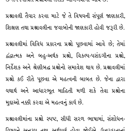
પ્રશ્નાવલી તૈયાર કરવા માટે જે તે વિષયની સંપૂર્ણ જાણકારી,
શિક્ષણ તથા પ્રશ્નાવલીના જવાબોની જાણકારી હોવી જરૂરી છે.
પ્રશ્નાવલીમાં વિવિધ પ્રકારના પ્રશ્નો પૂછવામાં આવે છે; તેમાં
દ્વંદ્વાત્મક અને બહુ-અર્થક પ્રશ્નો, વિકલ્પ-પસંદગીના પ્રશ્નો,
નિર્દેશક અને શ્રેણીબદ્ધ પ્રશ્નોનો સમાવેશ થાય છે. પ્રશ્નાવલીમાં
પ્રશ્નો કઈ રીતે પૂછવા એ મહત્વની બાબત છે. જેના દ્વારા
યથાર્થ અને આધારભૂત માહિતી મળી શકે તેવા પ્રશ્નોના
મુદ્દાઓ નક્કી કરવા એ મહત્વનું કાર્ય છે.
પ્રશ્નાવલીમાંના પ્રશ્નો સ્પષ્ટ, સીધી સરળ ભાષામાં, સંશોધન-
વિષયને અનુરૂપ તથા અર્થપૂર્ણ હોવા જોઈએ. ઉત્તરદાતાનાં