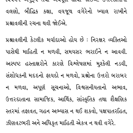
વલણો, બૌદ્ધિક કક્ષા, વયજૂથ વગેરેનો ખ્યાલ રાખીને
પ્રશ્નાવલીની રચના થવી જોઈએ.
પ્રશ્નાવલીની કેટલીક મર્યાદાઓ હોય છે : નિરક્ષર વ્યક્તિઓ
પાસેથી માહિતી ન મળવી, સમયસર ભરાઈને ન આવવી.
અસ્પષ્ટ હસ્તાક્ષરોને કારણે વિશ્લેષણમાં મુશ્કેલી નડવી,
સંશોધકની મદદનો ફાયદો ન મળવો, પ્રશ્નોના ઉત્તરો બરાબર
ન મળવા, અપૂર્ણ સૂચનાઓ, વિશ્વસનીયતાનો અભાવ,
ઉત્તરદાતાના સામાજિક, આર્થિક, સાંસ્કૃતિક તથા શૈક્ષણિક
સ્તરમાં તફાવત, ગહન અભ્યાસ ન થઈ શકવો, પક્ષપાતરહિત,
ઝીણવટભરી અને અધિકૃત માહિતી એકત્ર ન થવી વગેરે.