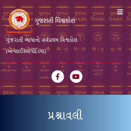
Me
ગુજરાતી ભાષાનો સર્વપ્રથમ વિશ્વકોશ
(એન્સાઈક્લોપીડિયા)
Facebook
Youtube
પ્રશ્નાવલી