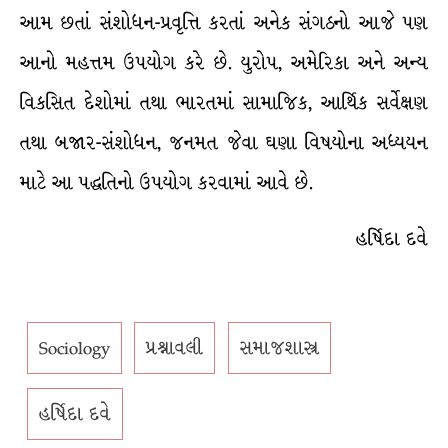
આમ છતાં સંશોધન-પ્રવૃત્તિ કરતાં અનેક સંગઠનો આજે પણ
આનો મહત્તમ ઉપયોગ કરે છે. યુરોપ, અમેરિકા અને અન્ય
વિકસિત દેશોમાં તથા ભારતમાં સામાજિક, આર્થિક સર્વેક્ષણ
તથા બજાર-સંશોધન, જનમત જેવા ઘણા વિષયોના અધ્યયન
માટે આ પદ્ધતિનો ઉપયોગ કરવામાં આવે છે.
હર્ષિદા દવે
Sociology
પ્રશ્નાવલી
સમાજશાસ્ત્ર
હર્ષિદા દવે