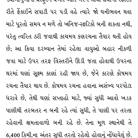
રીતે ફેંકાઈને સપાટી પર પડી વહે ત્યારે જો ઘનીભવન થવા
માટે પૂરતો સમય ન મળે તો ખનિજ-સ્ફટિકો બની શકતા નથી,
પરંતુ ત્વરિત ઠરી જવાથી કાચમય કણરચના તૈયાર થતી હોય
છે; આ ક્રિયા દરમ્યાન તેમાં રહેલા વાયુઓ બહાર નીકળી
જવા માટે ઉપર તરફ વિસ્તરીને ઊડી જતા હોવાથી ઉપરના
થરમાં ઘણાં સૂક્ષ્મ કાણાં રહી જાય છે, જેને કારણે કોષમય
રચના તૈયાર થાય છે. કોષમય રચના હવાના અસંખ્ય પરપોટા
ધરાવે છે, તેથી ઘણાં સપ્તાહો માટે, જ્યાં સુધી આવો ખડક
પાણીથી તરબતર ન બની રહે ત્યાં સુધી, તે પાણી પર તરતા
રહેવાની ક્ષમતાવાળો બની રહે છે. તેના મૂળ સ્થાનેથી તે
6,400 કિમી.ના અંતર સુધી તરતો રહેલો હોવાનું નોંધાયેલું છે.