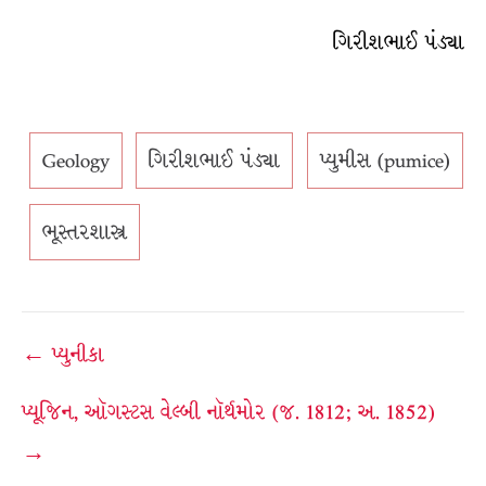
ગિરીશભાઈ પંડ્યા
Geology
ગિરીશભાઈ પંડ્યા
પ્યુમીસ (pumice)
ભૂસ્તરશાસ્ત્ર
Post
← પ્યુનીકા
navigation
પ્યૂજિન, ઑગસ્ટસ વેલ્બી નૉર્થમોર (જ. 1812; અ. 1852)
→