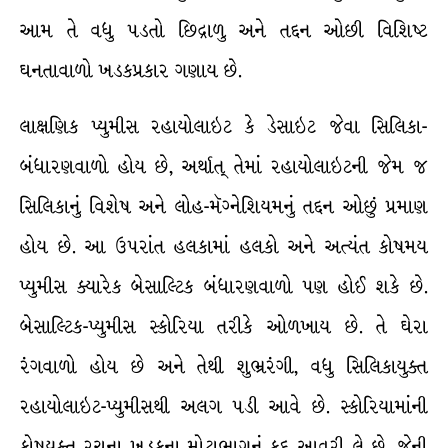
આમ તે વધુ પડતો છિદ્રાળુ અને તદ્દન ઓછી વિશિષ્ટ
ઘનતાવાળો ખડકપ્રકાર ગણાય છે.
લાક્ષણિક પ્યુમીસ રહાયોલાઇટ કે ડેસાઇટ જેવા સિલિકા-
બંધારણવાળો હોય છે, અર્થાત્ તેમાં રહાયોલાઇટની જેમ જ
સિલિકાનું વિશેષ અને લોહ-મૅગ્નેશિયમનું તદ્દન ઓછું પ્રમાણ
હોય છે. આ ઉપરાંત હલકામાં હલકો અને અત્યંત કોષમય
પ્યુમીસ ક્યારેક બેસાલ્ટિક બંધારણવાળો પણ હોઈ શકે છે.
બેસાલ્ટિક-પ્યુમીસ સ્કોરિયા તરીકે ઓળખાય છે. તે ઘેરા
રંગવાળો હોય છે અને તેથી શુભ્રરંગી, વધુ સિલિકાયુક્ત
રહાયોલાઇટ-પ્યુમીસથી અલગ પડી આવે છે. સ્કોરિયામાંની
કોષયુક્ત રચના ખડકના મોટાભાગનું કદ આવરી લે છે, જેની