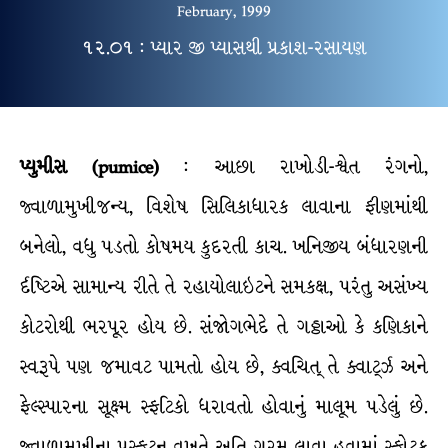
February, 1999
૧૨.૦૧ : પ્યાર જી પ્યાસથી પ્રકાશ-રસાયણ
પ્યુમીસ (pumice)
: આછા રાખોડી-શ્વેત રંગનો,
જ્વાળામુખીજન્ય, વિશેષ સિલિકાધારક લાવાના ફીણમાંથી
બનેલો, વધુ પડતો કોષમય કુદરતી કાચ. ખનિજીય બંધારણની
ર્દષ્ટિએ સામાન્ય રીતે તે રહાયોલાઇટને સમકક્ષ, પરંતુ અસંખ્ય
કોટરોથી ભરપૂર હોય છે. સંજોગભેદે તે ગઠ્ઠાઓ કે કણિકાને
સ્વરૂપે પણ જમાવટ પામતો હોય છે, ક્વચિત્ તે ક્વાર્ટ્ઝ અને
ફેલ્સ્પારના સૂક્ષ્મ સ્ફટિકો ધરાવતો હોવાનું માલૂમ પડેલું છે.
જ્વાળામુખીના પ્રસ્ફુટન વખતે અતિ ગરમ લાવા હવામાં સ્ફોટક