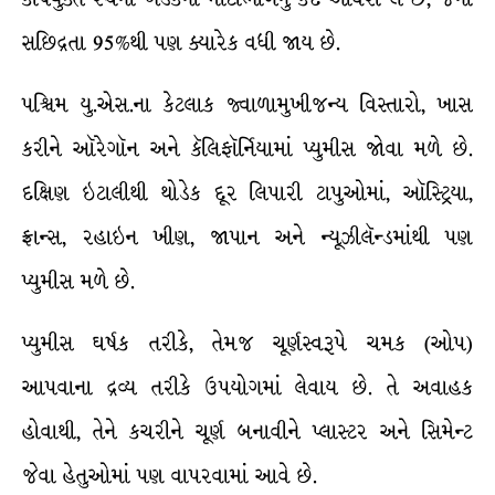
સછિદ્રતા 95%થી પણ ક્યારેક વધી જાય છે.
પશ્ચિમ યુ.એસ.ના કેટલાક જ્વાળામુખીજન્ય વિસ્તારો, ખાસ
કરીને ઑરેગૉન અને કૅલિફૉર્નિયામાં પ્યુમીસ જોવા મળે છે.
દક્ષિણ ઇટાલીથી થોડેક દૂર લિપારી ટાપુઓમાં, ઑસ્ટ્રિયા,
ફ્રાન્સ, રહાઇન ખીણ, જાપાન અને ન્યૂઝીલૅન્ડમાંથી પણ
પ્યુમીસ મળે છે.
પ્યુમીસ ઘર્ષક તરીકે, તેમજ ચૂર્ણસ્વરૂપે ચમક (ઓપ)
આપવાના દ્રવ્ય તરીકે ઉપયોગમાં લેવાય છે. તે અવાહક
હોવાથી, તેને કચરીને ચૂર્ણ બનાવીને પ્લાસ્ટર અને સિમેન્ટ
જેવા હેતુઓમાં પણ વાપરવામાં આવે છે.