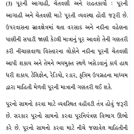
(3) પૂરની આગાહી, ચેતવણી અને રાહતકાર્યો : પૂરની
આગાહી અને ચેતવણી માટે પૂરતી વ્યવસ્થા હોવી જરૂરી છે.
ઉપરવાસના સ્રાવક્ષેત્રમાં થતા વરસાદ અને નદીના વહેણના
પાણીની સપાટી જાણી કેટલી માત્રાનું પૂર આવશે તેની ગણતરી
કરી નીચાણવાળા વિસ્તારના લોકોને નદીના પૂરની ચેતવણી
આપી શકાય અને તેમને ભયમુક્ત સ્થળે ખસેડવાનું કાર્ય હાથ
ધરી શકાય. ટેલિફોન, રેડિયો, રડાર, કૃત્રિમ ઉપગ્રહના માધ્યમ
દ્વારા માહિતી મેળવી પૂરની માત્રાની ગણતરી થઈ શકે.
પૂરનો સામનો કરવા માટે વ્યવસ્થિત વહીવટી તંત્ર હોવું જરૂરી
છે. સરકાર પૂરનો સામનો કરવા પૂરનિયંત્રણ વિભાગ ઊભો
કરે છે. પૂરનો સામનો કરવા માટે નીચે જણાવેલ માહિતીની