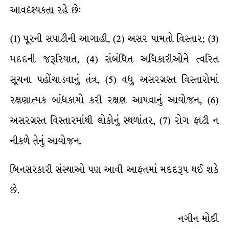
આવદૃશ્યકતા રહે છે:
(1) પૂરની સપાટીની આગાહી, (2) અસર પામતો વિસ્તાર; (3)
મદદની જરૂરિયાત, (4) સંબંધિત અધિકારીઓને ત્વરિત
સૂચના પહોંચાડવાનું તંત્ર, (5) વધુ અસરગ્રસ્ત વિસ્તારોમાં
રક્ષણાત્મક બાંધકામો કરી રક્ષણ આપવાનું આયોજન, (6)
અસરગ્રસ્ત વિસ્તારમાંથી લોકોનું સ્થળાંતર, (7) રોગ ફાટી ન
નીકળે તેનું આયોજન.
બિનસરકારી સંસ્થાઓ પણ આવી આફતમાં મદદરૂપ થઈ શકે
છે.
નગીન મોદી