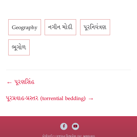
Geography
નગીન મોદી
પૂરનિયંત્રણ
ભૂગોળ
Post
← પૂરણસિંહ
navigation
પૂરપ્રવાહ-પ્રસ્તર (torrential bedding) →
Facebook
Youtube
કોપીરાઈટ
| ગુજરાત વિશ્વકોશ ટ્રસ્ટ, અમદાવાદ