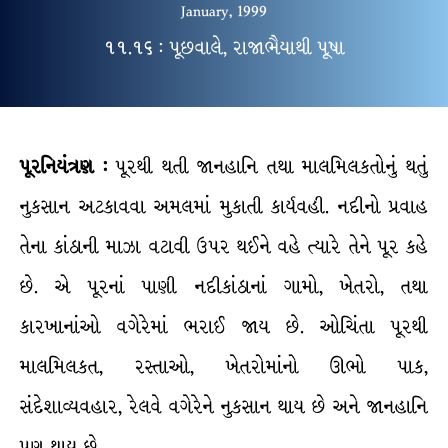
January, 1999
૧૧.૧૬ : પૂછવાલે, રાજાભૈયાથી પૂષા
પૂરનિયંત્રણ
:
પૂરથી થતી જાનહાનિ તથા માલમિલકતોનું થતું
નુકસાન અટકાવવા અમલમાં મુકાતી કાર્યવહી. નદીનો પ્રવાહ
તેના કાંઠાની માઝા વટાવી ઉપર થઈને વહે ત્યારે તેને પૂર કહે
છે. એ પૂરનાં પાણી નદીકાંઠાનાં ગામો, ખેતરો, તથા
કારખાનાંઓ વગેરેમાં ભરાઈ જાય છે. ઓચિંતા પૂરથી
માલમિલકત, રસ્તાઓ, ખેતરોમાંનો ઊભો પાક,
સંદેશાવ્યવહાર, રેલવે વગેરેને નુકસાન થાય છે અને જાનહાનિ
પણ થાય છે.