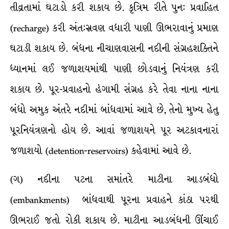
તીવ્રતામાં ઘટાડો કરી શકાય છે. કૃત્રિમ રીતે પુન: પ્રવાહિત
(recharge) કરી અંત:સ્રવણ વધારી પાણી ઊભરાવાનું પ્રમાણ
ઘટાડી શકાય છે. બંધના નીચાણવાસની નદીની સંગ્રહશક્તિને
ધ્યાનમાં લઈ જળાશયમાંથી પાણી છોડવાનું નિયંત્રણ કરી
શકાય છે. પૂર-પ્રવાહનો હંગામી સંગ્રહ કરે તેવા નાના નાના
બંધો અમુક અંતરે નદીમાં બાંધવામાં આવે છે, તેનો મુખ્ય હેતુ
પૂરનિયંત્રણનો હોય છે. આવાં જળાશયને પૂર અટકાવનારાં
જળાશયો (detention-reservoirs) કહેવામાં આવે છે.
(ગ) નદીના પટના સમાંતરે માટીના આડબંધો
(embankments) બાંધવાથી પૂરના પ્રવાહને કાંઠા પરથી
ઊભરાઈ જતો રોકી શકાય છે. માટીના આડબંધની ઊંચાઈ