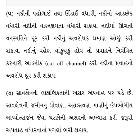
(ઘ) નદીની પહોળાઈ તથા ઊંડાઈ વધારી, નદીનો આડછેદ
વધારી નદીની વહનક્ષમતા વધારી શકાય. નદીમાં ઊગતી
વનસ્પતિને દૂર કરી નદીનું અવરોધક પ્રમાણ ઓછું કરી
શકાય. નદીનું વહેણ વાંકુંચૂકું હોય તો પ્રવાહને નિયંત્રિત
કરનારી આડનીક (cut off channel) કરી નદીના પ્રવાહનો
અવરોધ દૂર કરી શકાય.
(ઙ) સ્રાવક્ષેત્રની લાક્ષણિકતાની અસર અપવાહ પર પડે છે.
સ્રાવક્ષેત્રની જમીનનું ધોવાણ, અંત:સ્રવણ, પાણીનું ઉપભોગીય
બાષ્પોત્સર્જન જેવા ઘટકોની અસરનો અભ્યાસ કરી જરૂરી
અપવાહ વધારવાનાં પગલાં ભરી શકાય.