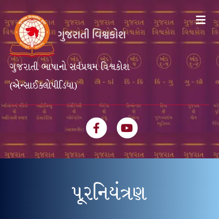
Me
ગુજરાતી ભાષાનો સર્વપ્રથમ વિશ્વકોશ
(એન્સાઈક્લોપીડિયા)
Facebook
Youtube
પૂરનિયંત્રણ