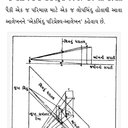
પૈકી એક જ પરિમાણ માટે એક જ લોપબિંદુ હોવાથી આવા
આલેખનને ‘એકબિંદુ પરિપ્રેક્ષ્ય-આલેખન’ કહેવાય છે.