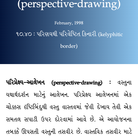
(perspective-drawing)
February, 1998
૧૦.૪૦ : પરિણયથી પરિવેષ્ટિત કિનારી (kelyphitic
border)
પરિપ્રેક્ષ્ય
–
આલેખન
(perspective-drawing) :
વસ્તુના
યથાર્થદર્શન માટેનું આલેખન. પરિપ્રેક્ષ્ય આલેખનમાં એક
ચોક્કસ દૃષ્ટિબિંદુથી વસ્તુ વાસ્તવમાં જેવી દેખાય તેવી એક
સમતલ સપાટી ઉપર દોરવામાં આવે છે. એ આયોજનના
તબક્કે ઊપસતી વસ્તુની તસવીર છે. વાસ્તવિક તસવીર માટે