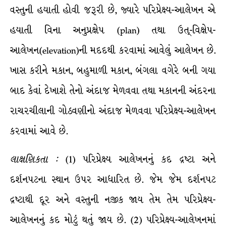
વસ્તુની હયાતી હોવી જરૂરી છે, જ્યારે પરિપ્રેક્ષ્ય-આલેખન એ
હયાતી વિના અનુપ્રક્ષેપ (plan) તથા ઉત્-વિક્ષેપ-
આલેખન(elevation)ની મદદથી કરવામાં આવેલું આલેખન છે.
ખાસ કરીને મકાન, બહુમાળી મકાન, બંગલા વગેરે બની ગયા
બાદ કેવાં દેખાશે તેનો અંદાજ મેળવવા તથા મકાનની અંદરના
રાચરચીલાની ગોઠવણીનો અંદાજ મેળવવા પરિપ્રેક્ષ્ય-આલેખન
કરવામાં આવે છે.
લાક્ષણિકતા
:
(1) પરિપ્રેક્ષ્ય આલેખનનું કદ દ્રષ્ટા અને
દર્શનપટના સ્થાન ઉપર આધારિત છે. જેમ જેમ દર્શનપટ
દ્રષ્ટાથી દૂર અને વસ્તુની નજીક જાય તેમ તેમ પરિપ્રેક્ષ્ય-
આલેખનનું કદ મોટું થતું જાય છે. (2) પરિપ્રેક્ષ્ય-આલેખનમાં