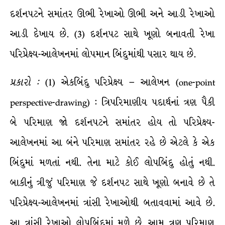
દર્શનપટને સમાંતર ઊભી રેખાઓ ઊભી અને આડી રેખાઓ
આડી દેખાય છે. (3) દર્શનપટ સાથે ખૂણો બનાવતી રેખા
પરિપ્રેક્ષ્ય-આલેખનમાં લોપમાન બિંદુમાંથી પસાર થાય છે.
પ્રકારો
:
(1) એકબિંદુ પરિપ્રેક્ષ્ય – આલેખન (one-point
perspective-drawing) : ત્રિપરિમાણીય પદાર્થનાં ત્રણ પૈકી
બે પરિમાણ જો દર્શનપટને સમાંતર હોય તો પરિપ્રેક્ષ્ય-
આલેખનમાં આ બંને પરિમાણ સમાંતર રહે છે એટલે કે એક
બિંદુમાં મળતાં નથી. તેના માટે કોઈ લોપબિંદુ હોતું નથી.
બાકીનું ત્રીજું પરિમાણ જે દર્શનપટ સાથે ખૂણો બનાવે છે તે
પરિપ્રેક્ષ્ય-આલેખનમાં ત્રાંસી રેખાઓથી બતાવવામાં આવે છે.
આ ત્રાંસી રેખાઓ લોપબિંદુમાં મળે છે. આમ ત્રણ પરિમાણ