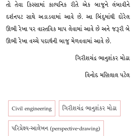
તો તેવા કિસ્સામાં કાલ્પનિક રીતે એક બાજુને લંબાવીને
દર્શનપટ સાથે અડાડવામાં આવે છે. આ બિંદુમાંથી દોરેલ
ઊભી રેખા પર વાસ્તવિક માપ લેવામાં આવે છે અને જરૂરી બે
ઊભી રેખા વચ્ચે પદાર્થની બાજુ મેળવવામાં આવે છે.
ગિરીશચંદ્ર ભાનુશંકર મોઢા
વિનોદ મણિલાલ પટેલ
Civil engineering
ગિરીશચંદ્ર ભાનુશંકર મોઢા
પરિપ્રેક્ષ્ય-આલેખન (perspective-drawing)