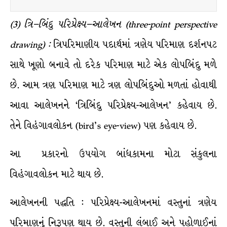
(
3
)
ત્રિ
–
બિંદુ
પરિપ્રેક્ષ્ય
–
આલેખન
(three-point perspective
drawing) :
ત્રિપરિમાણીય પદાર્થમાં ત્રણેય પરિમાણ દર્શનપટ
સાથે ખૂણો બનાવે તો દરેક પરિમાણ માટે એક લોપબિંદુ મળે
છે. આમ ત્રણ પરિમાણ માટે ત્રણ લોપબિંદુઓ મળતાં હોવાથી
આવા આલેખનને ‘ત્રિબિંદુ પરિપ્રેક્ષ્ય-આલેખન’ કહેવાય છે.
તેને વિહંગાવલોકન (bird’s eye-view) પણ કહેવાય છે.
આ પ્રકારનો ઉપયોગ બાંધકામના મોટા સંકુલના
વિહંગાવલોકન માટે થાય છે.
આલેખનની પદ્ધતિ : પરિપ્રેક્ષ્ય-આલેખનમાં વસ્તુનાં ત્રણેય
પરિમાણનું નિરૂપણ થાય છે. વસ્તુની લંબાઈ અને પહોળાઈનાં