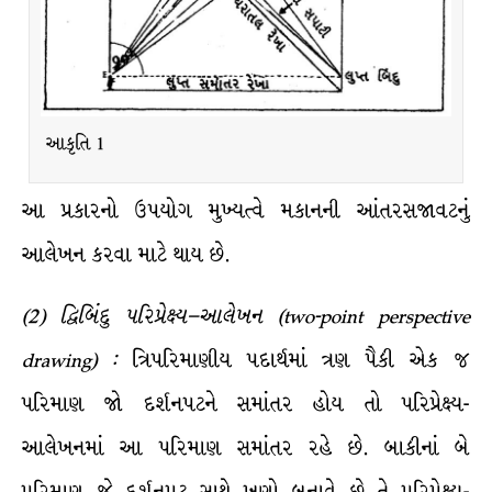
આકૃતિ 1
આ પ્રકારનો ઉપયોગ મુખ્યત્વે મકાનની આંતરસજાવટનું
આલેખન કરવા માટે થાય છે.
(
2
)
દ્વિબિંદુ
પરિપ્રેક્ષ્ય
–
આલેખન
(two-point perspective
drawing) :
ત્રિપરિમાણીય પદાર્થમાં ત્રણ પૈકી એક જ
પરિમાણ જો દર્શનપટને સમાંતર હોય તો પરિપ્રેક્ષ્ય-
આલેખનમાં આ પરિમાણ સમાંતર રહે છે. બાકીનાં બે