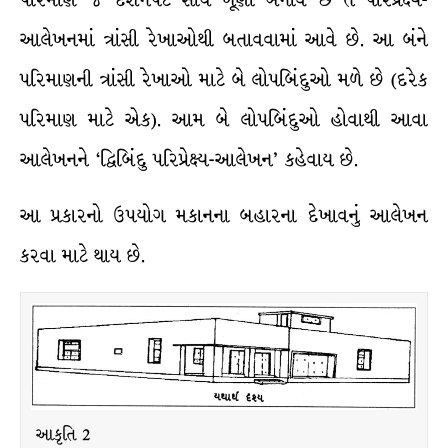
પરિમાણ જે દર્શનપટ સાથે ખૂણો બનાવે છે તે પરિપ્રેક્ષ્ય-
આલેખનમાં ત્રાંસી રેખાઓથી બતાવવામાં આવે છે. આ બંને
પરિમાણની ત્રાંસી રેખાઓ માટે બે લોપબિંદુઓ મળે છે (દરેક
પરિમાણ માટે એક). આમ બે લોપબિંદુઓ હોવાથી આવા
આલેખનને ‘દ્વિબિંદુ પરિપ્રેક્ષ્ય-આલેખન’ કહેવાય છે.
આ પ્રકારનો ઉપયોગ મકાનના બહારના દેખાવનું આલેખન
કરવા માટે થાય છે.
આકૃતિ 2