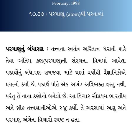
February, 1998
૧૦.૩૭ : પરમાણુ (atom)થી પરવાળાં
પરમાણુનું
બંધારણ
:
તત્ત્વના સ્વતંત્ર અસ્તિત્વ ધરાવી શકે
તેવા અંતિમ કણ(પરમાણુ)ની સંરચના. વિશ્વમાં આવેલા
પદાર્થોનું બંધારણ સમજવા માટે ઘણાં વર્ષોથી વૈજ્ઞાનિકોએ
પ્રયત્નો કર્યા છે. પદાર્થ પોતે એક અખંડ અવિભક્ત વસ્તુ નથી,
પરંતુ તે નાના કણોનો બનેલો છે. આ વિચાર સૌપ્રથમ ભારતીય
અને ગ્રીક તત્ત્વજ્ઞાનીઓએ રજૂ કર્યો. તે અરસામાં અણુ અને
પરમાણુ અંગેના વિચારો સ્પષ્ટ ન હતા.