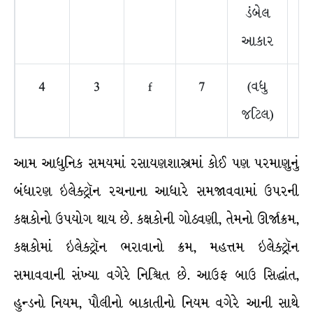
ડંબેલ
આકાર
4
3
f
7
(વધુ
જટિલ)
આમ આધુનિક સમયમાં રસાયણશાસ્ત્રમાં કોઈ પણ પરમાણુનું
બંધારણ ઇલેક્ટ્રૉન રચનાના આધારે સમજાવવામાં ઉપરની
કક્ષકોનો ઉપયોગ થાય છે. કક્ષકોની ગોઠવણી, તેમનો ઊર્જાક્રમ,
કક્ષકોમાં ઇલેક્ટ્રૉન ભરાવાનો ક્રમ, મહત્તમ ઇલેક્ટ્રૉન
સમાવવાની સંખ્યા વગેરે નિશ્ચિત છે. આઉફ બાઉ સિદ્ધાંત,
હુન્ડનો નિયમ, પૌલીનો બાકાતીનો નિયમ વગેરે આની સાથે