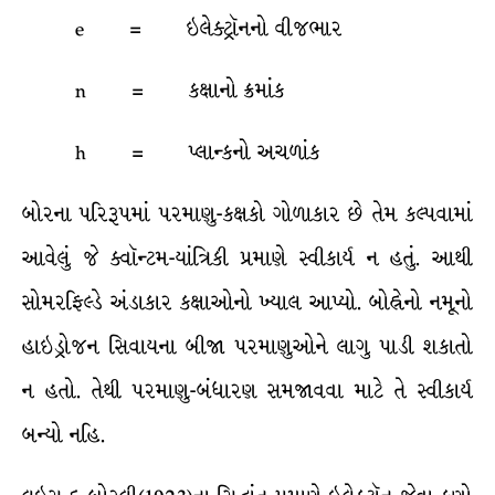
e = ઇલેક્ટ્રૉનનો વીજભાર
n = કક્ષાનો ક્રમાંક
h = પ્લાન્કનો અચળાંક
બોરના પરિરૂપમાં પરમાણુ-કક્ષકો ગોળાકાર છે તેમ કલ્પવામાં
આવેલું જે ક્વૉન્ટમ-યાંત્રિકી પ્રમાણે સ્વીકાર્ય ન હતું. આથી
સોમરફિલ્ડે અંડાકાર કક્ષાઓનો ખ્યાલ આપ્યો. બોહ્રેનો નમૂનો
હાઇડ્રોજન સિવાયના બીજા પરમાણુઓને લાગુ પાડી શકાતો
ન હતો. તેથી પરમાણુ-બંધારણ સમજાવવા માટે તે સ્વીકાર્ય
બન્યો નહિ.