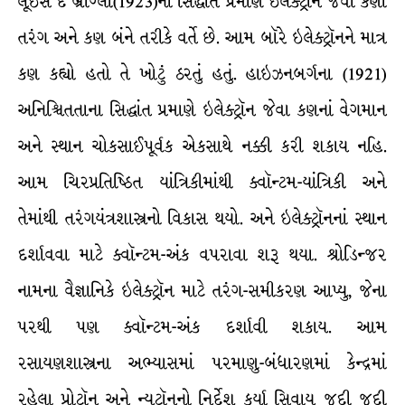
લૂઇસ દ બ્રોગ્લી(1923)ના સિદ્ધાંત પ્રમાણે ઇલેક્ટ્રૉન જેવા કણો
તરંગ અને કણ બંને તરીકે વર્તે છે. આમ બૉરે ઇલેક્ટ્રૉનને માત્ર
કણ કહ્યો હતો તે ખોટું ઠરતું હતું. હાઇઝનબર્ગના (1921)
અનિશ્ચિતતાના સિદ્ધાંત પ્રમાણે ઇલેક્ટ્રૉન જેવા કણનાં વેગમાન
અને સ્થાન ચોકસાઈપૂર્વક એકસાથે નક્કી કરી શકાય નહિ.
આમ ચિરપ્રતિષ્ઠિત યાંત્રિકીમાંથી ક્વૉન્ટમ-યાંત્રિકી અને
તેમાંથી તરંગયંત્રશાસ્ત્રનો વિકાસ થયો. અને ઇલેક્ટ્રૉનનાં સ્થાન
દર્શાવવા માટે ક્વૉન્ટમ-અંક વપરાવા શરૂ થયા. શ્રોડિન્જર
નામના વૈજ્ઞાનિકે ઇલેક્ટ્રૉન માટે તરંગ-સમીકરણ આપ્યુ, જેના
પરથી પણ ક્વૉન્ટમ-અંક દર્શાવી શકાય. આમ
રસાયણશાસ્ત્રના અભ્યાસમાં પરમાણુ-બંધારણમાં કેન્દ્રમાં
રહેલા પ્રોટૉન અને ન્યૂટ્રૉનનો નિર્દેશ કર્યા સિવાય જુદી જુદી