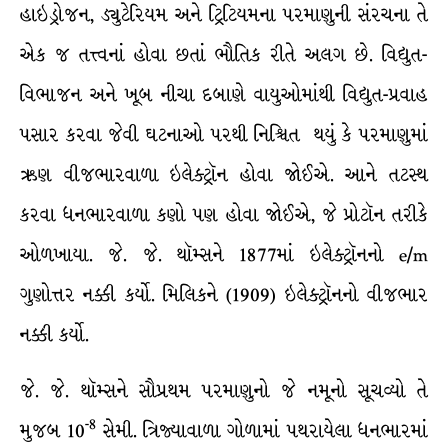
હાઇડ્રોજન, ડ્યુટેરિયમ અને ટ્રિટિયમના પરમાણુની સંરચના તે
એક જ તત્ત્વનાં હોવા છતાં ભૌતિક રીતે અલગ છે. વિદ્યુત-
વિભાજન અને ખૂબ નીચા દબાણે વાયુઓમાંથી વિદ્યુત-પ્રવાહ
પસાર કરવા જેવી ઘટનાઓ પરથી નિશ્ચિત થયું કે પરમાણુમાં
ઋણ વીજભારવાળા ઇલેક્ટ્રૉન હોવા જોઈએ. આને તટસ્થ
કરવા ધનભારવાળા કણો પણ હોવા જોઈએ, જે પ્રોટૉન તરીકે
ઓળખાયા. જે. જે. થૉમ્સને 1877માં ઇલેક્ટ્રૉનનો e/m
ગુણોત્તર નક્કી કર્યો. મિલિકને (1909) ઇલેક્ટ્રૉનનો વીજભાર
નક્કી કર્યો.
જે. જે. થૉમ્સને સૌપ્રથમ પરમાણુનો જે નમૂનો સૂચવ્યો તે
-8
મુજબ 10
સેમી. ત્રિજ્યાવાળા ગોળામાં પથરાયેલા ધનભારમાં