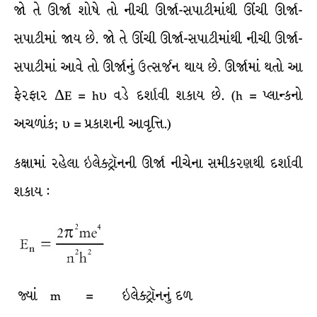
જો તે ઊર્જા શોષે તો નીચી ઊર્જા-સપાટીમાંથી ઊંચી ઊર્જા-
સપાટીમાં જાય છે. જો તે ઊંચી ઊર્જા-સપાટીમાંથી નીચી ઊર્જા-
સપાટીમાં આવે તો ઊર્જાનું ઉત્સર્જન થાય છે. ઊર્જામાં થતો આ
ફેરફાર ΔE = hυ વડે દર્શાવી શકાય છે. (h = પ્લાન્કનો
અચળાંક; υ = પ્રકાશની આવૃત્તિ.)
કક્ષામાં રહેલા ઇલેક્ટ્રૉનની ઊર્જા નીચેના સમીકરણથી દર્શાવી
શકાય :
જ્યાં m = ઇલેક્ટ્રૉનનું દળ