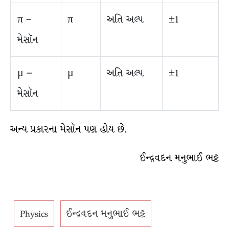
π –
π
અતિ અલ્પ
±1
મેસૉન
μ –
μ
અતિ અલ્પ
±1
મેસૉન
અન્ય પ્રકારના મેસૉન પણ હોય છે.
ઈન્દ્રવદન મનુભાઈ ભટ્ટ
Physics
ઈન્દ્રવદન મનુભાઈ ભટ્ટ