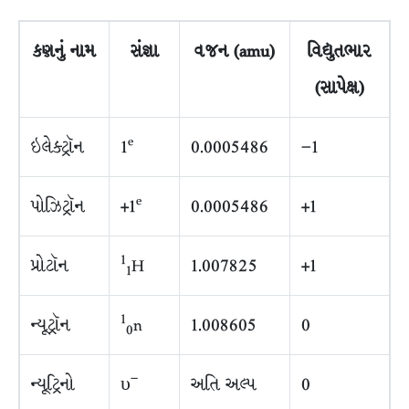
કણનું
નામ
સંજ્ઞા
વજન
(amu)
વિદ્યુતભાર
(
સાપેક્ષ
)
e
ઇલેક્ટ્રૉન
1
0.0005486
−1
e
પોઝિટ્રૉન
+1
0.0005486
+1
1
પ્રોટૉન
H
1.007825
+1
1
1
ન્યૂટ્રૉન
n
1.008605
0
0
–
ન્યૂટ્રિનો
υ
અતિ અલ્પ
0