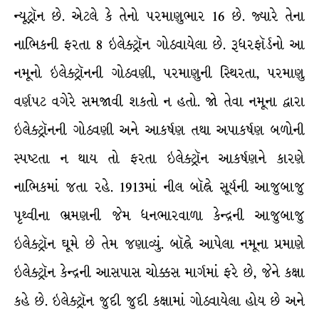
ન્યૂટ્રૉન છે. એટલે કે તેનો પરમાણુભાર 16 છે. જ્યારે તેના
નાભિકની ફરતા 8 ઇલેક્ટ્રૉન ગોઠવાયેલા છે. રૂધરફૉર્ડનો આ
નમૂનો ઇલેક્ટ્રૉનની ગોઠવણી, પરમાણુની સ્થિરતા, પરમાણુ
વર્ણપટ વગેરે સમજાવી શકતો ન હતો. જો તેવા નમૂના દ્વારા
ઇલેક્ટ્રૉનની ગોઠવણી અને આકર્ષણ તથા અપાકર્ષણ બળોની
સ્પષ્ટતા ન થાય તો ફરતા ઇલેક્ટ્રૉન આકર્ષણને કારણે
નાભિકમાં જતા રહે. 1913માં નીલ બૉહ્રે સૂર્યની આજુબાજુ
પૃથ્વીના ભ્રમણની જેમ ધનભારવાળા કેન્દ્રની આજુબાજુ
ઇલેક્ટ્રૉન ઘૂમે છે તેમ જણાવ્યું. બૉહ્રે આપેલા નમૂના પ્રમાણે
ઇલેક્ટ્રૉન કેન્દ્રની આસપાસ ચોક્કસ માર્ગમાં ફરે છે, જેને કક્ષા
કહે છે. ઇલેક્ટ્રૉન જુદી જુદી કક્ષામાં ગોઠવાયેલા હોય છે અને