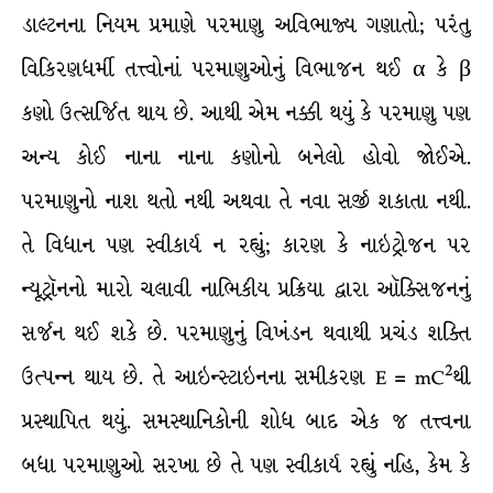
ડાલ્ટનના નિયમ પ્રમાણે પરમાણુ અવિભાજ્ય ગણાતો; પરંતુ
વિકિરણધર્મી તત્ત્વોનાં પરમાણુઓનું વિભાજન થઈ α કે β
કણો ઉત્સર્જિત થાય છે. આથી એમ નક્કી થયું કે પરમાણુ પણ
અન્ય કોઈ નાના નાના કણોનો બનેલો હોવો જોઈએ.
પરમાણુનો નાશ થતો નથી અથવા તે નવા સર્જી શકાતા નથી.
તે વિધાન પણ સ્વીકાર્ય ન રહ્યું; કારણ કે નાઇટ્રોજન પર
ન્યૂટ્રૉનનો મારો ચલાવી નાભિકીય પ્રક્રિયા દ્વારા ઑક્સિજનનું
સર્જન થઈ શકે છે. પરમાણુનું વિખંડન થવાથી પ્રચંડ શક્તિ
2
ઉત્પન્ન થાય છે. તે આઇન્સ્ટાઇનના સમીકરણ E = mC
થી
પ્રસ્થાપિત થયું. સમસ્થાનિકોની શોધ બાદ એક જ તત્ત્વના
બધા પરમાણુઓ સરખા છે તે પણ સ્વીકાર્ય રહ્યું નહિ, કેમ કે