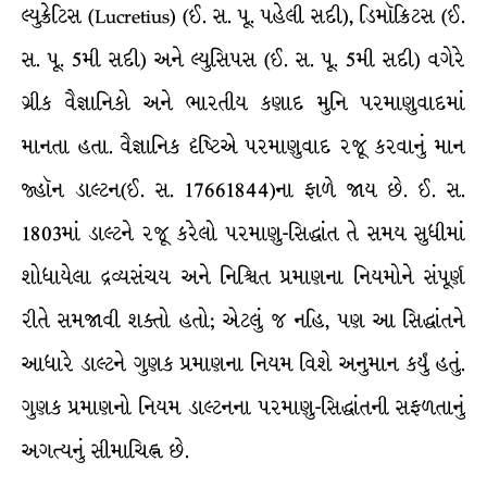
લ્યુક્રેટિસ (Lucretius) (ઈ. સ. પૂ. પહેલી સદી), ડિમૉક્રિટસ (ઈ.
સ. પૂ. 5મી સદી) અને લ્યુસિપસ (ઈ. સ. પૂ. 5મી સદી) વગેરે
ગ્રીક વૈજ્ઞાનિકો અને ભારતીય કણાદ મુનિ પરમાણુવાદમાં
માનતા હતા. વૈજ્ઞાનિક દૃષ્ટિએ પરમાણુવાદ રજૂ કરવાનું માન
જ્હૉન ડાલ્ટન(ઈ. સ. 17661844)ના ફાળે જાય છે. ઈ. સ.
1803માં ડાલ્ટને રજૂ કરેલો પરમાણુ-સિદ્ધાંત તે સમય સુધીમાં
શોધાયેલા દ્રવ્યસંચય અને નિશ્ચિત પ્રમાણના નિયમોને સંપૂર્ણ
રીતે સમજાવી શક્તો હતો; એટલું જ નહિ, પણ આ સિદ્ધાંતને
આધારે ડાલ્ટને ગુણક પ્રમાણના નિયમ વિશે અનુમાન કર્યું હતું.
ગુણક પ્રમાણનો નિયમ ડાલ્ટનના પરમાણુ-સિદ્ધાંતની સફળતાનું
અગત્યનું સીમાચિહ્ન છે.