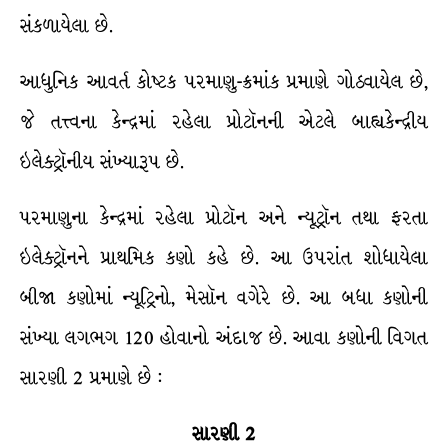
સંકળાયેલા છે.
આધુનિક આવર્ત કોષ્ટક પરમાણુ-ક્રમાંક પ્રમાણે ગોઠવાયેલ છે,
જે તત્ત્વના કેન્દ્રમાં રહેલા પ્રોટૉનની એટલે બાહ્યકેન્દ્રીય
ઇલેક્ટ્રૉનીય સંખ્યારૂપ છે.
પરમાણુના કેન્દ્રમાં રહેલા પ્રોટૉન અને ન્યૂટ્રૉન તથા ફરતા
ઇલેક્ટ્રૉનને પ્રાથમિક કણો કહે છે. આ ઉપરાંત શોધાયેલા
બીજા કણોમાં ન્યૂટ્રિનો, મેસૉન વગેરે છે. આ બધા કણોની
સંખ્યા લગભગ 120 હોવાનો અંદાજ છે. આવા કણોની વિગત
સારણી 2 પ્રમાણે છે :
સારણી
2