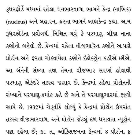
રૂધરફૉર્ડે મધ્યમાં રહેલા ધનભારવાળા ભાગને કેન્દ્ર (નાભિક)
(nucleus) અને બહારના ફરતા ભાગને બાહ્યકેન્દ્ર કહ્યા. આમ
રૂધરફૉર્ડના પ્રયોગથી નિશ્ચિત થયું કે પરમાણુ બીજા નાના
કણોનો બનેલો છે. કેન્દ્રમાં રહેલા વીજભારિત કણોને આપણે
પ્રોટૉન અને ફરતા ગોઠવાયેલા કણોને ઇલેક્ટ્રૉન કહીએ છીએે.
આ બંનેની સંખ્યા તથા તેમના વીજભાર સરખાં હોવાથી
પરમાણુ એકંદરે તટસ્થ જણાય છે. કેન્દ્રમાં રહેલા પ્રોટૉનની
સંખ્યાને પરમાણુ-ક્રમાંક કહે છે અને તે પરમાણુભારમાં ફાળો
આપે છે. 1932માં ચેડ્વીકે શોધ્યું કે કેન્દ્રમાં પ્રોટૉન ઉપરાંત
તટસ્થ વીજભારવાળા અને પ્રોટૉન જેટલું દળ ધરાવતા ન્યૂટ્રૉન
પણ રહેલા છે; દા. ત., ઑક્સિજનના કેન્દ્રમાં 8 પ્રોટૉન, 8