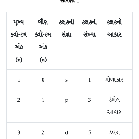
સારણી
1
મુખ્ય
ગૌણ
કક્ષકની
કક્ષકની
કક્ષકનો
ક્વૉન્ટમ
ક્વૉન્ટમ
સંજ્ઞા
સંખ્યા
આકાર
ઇલે
અંક
અંક
સ
(n)
(n)
1
0
s
1
ગોળાકાર
2
1
p
3
ડંબેલ
આકાર
3
2
d
5
ડબલ