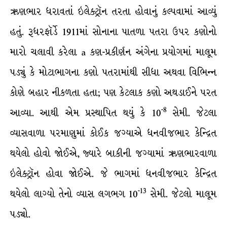
ઋણભાર ધરાવતાં ઇલેક્ટ્રૉન તરતા હોવાનું કલ્પવામાં આવ્યું
હતું. રૂધરફૉર્ડે 1911માં સોનાના પાતળા પતરા ઉપર કણોનો
મારો ચલાવી કરેલા a કણ-પ્રકીર્ણન અંગેના પ્રયોગમાં માલૂમ
પડ્યું કે મોટાભાગના કણો પતરામાંથી સીધા અથવા વિભિન્ન
કોણે બહાર નીકળતા હતા; પણ કેટલાક કણો અથડાઈને પરત
-8
આવ્યા. આથી એમ પ્રસ્થાપિત થયું કે 10
સેમી. જેટલા
વ્યાસવાળા પરમાણુમાં કોઈક જગ્યાએ ધનવીજભાર કેન્દ્રિત
થયેલો હોવો જોઈએ, જ્યારે બાકીની જગ્યામાં ઋણભારવાળા
ઇલેક્ટ્રૉન હોવા જોઈએ. જે ભાગમાં ધનવીજભાર કેન્દ્રિત
-13
થયેલો લાગ્યો તેનો વ્યાસ લગભગ 10
સેમી. જેટલો માલૂમ
પડ્યો.