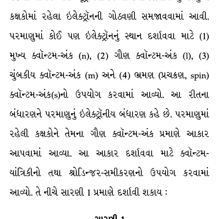
કક્ષકોમાં રહેલા ઇલેક્ટ્રૉનની ગોઠવણી સમજાવવામાં આવી.
પરમાણુમાં કોઈ પણ ઇલેક્ટ્રૉનનું સ્થાન દર્શાવવા માટે (1)
મુખ્ય ક્વૉન્ટમ-અંક (n), (2) ગૌણ ક્વૉન્ટમ-અંક (l), (3)
ચુંબકીય ક્વૉન્ટમ-અંક (m) અને (4) ભ્રમણ (પ્રચક્રણ, spin)
ક્વૉન્ટમ-અંક(s)નો ઉપયોગ કરવામાં આવ્યો. આ રીતના
બંધારણને પરમાણુનું ઇલેક્ટ્રૉનીય બંધારણ કહે છે. પરમાણુમાં
રહેલી કક્ષકોને તેમના ગૌણ ક્વૉન્ટમ-અંક પ્રમાણે આકાર
આપવામાં આવ્યા. આ આકાર દર્શાવવા માટે ક્વૉન્ટમ-
યાંત્રિકીનો તથા શ્રોડિન્જર-સમીકરણનો ઉપયોગ કરવામાં
આવ્યો. તે નીચે સારણી 1 પ્રમાણે દર્શાવી શકાય :