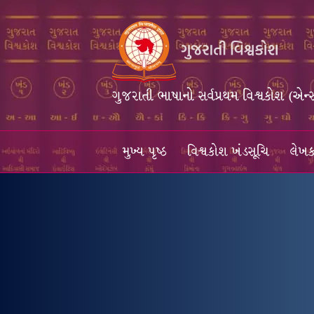
ગુજરાતી ભાષાનો સર્વપ્રથમ વિશ્વકોશ (એન્
મુખ્ય પૃષ્ઠ
વિશ્વકોશ ખંડસૂચિ
લેખક