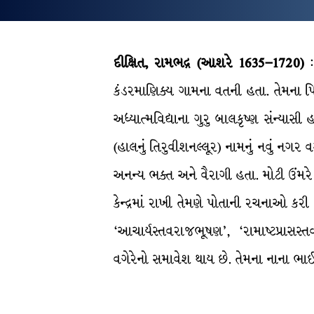
દીક્ષિત, રામભદ્ર (આશરે 1635–1720)
:
કંડરમાણિક્ય ગામના વતની હતા. તેમના પિતાન
અધ્યાત્મવિદ્યાના ગુરુ બાલકૃષ્ણ સંન્
(હાલનું તિરુવીશનલ્લૂર) નામનું નવું નગર વ
અનન્ય ભક્ત અને વૈરાગી હતા. મોટી ઉંમરે 
કેન્દ્રમાં રાખી તેમણે પોતાની રચનાઓ કરી
‘આચાર્યસ્તવરાજભૂષણ’, ‘રામાષ્ટપ્રાસસ્ત
વગેરેનો સમાવેશ થાય છે. તેમના નાના ભાઈ 