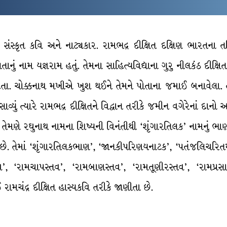
 સંસ્કૃત કવિ અને નાટ્યકાર. રામભદ્ર દીક્ષિત દક્ષિણ ભારતના 
ું નામ યજ્ઞરામ હતું. તેમના સાહિત્યવિદ્યાના ગુરુ નીલકંઠ દીક્ષિત
યાસી હતા. ચોક્કનાથ મખીએ ખુશ થઈને તેમને પોતાના જમાઈ બનાવેલ
સાવ્યું ત્યારે રામભદ્ર દીક્ષિતને વિદ્વાન તરીકે જમીન વગેરેનાં દાન
તેમણે રઘુનાથ નામના શિષ્યની વિનંતીથી ‘શૃંગારતિલક’ નામનું ભાણ પ્
 છે. તેમાં ‘શૃંગારતિલકભાણ’, ‘જાનકીપરિણયનાટક’, ‘પતંજલિચરિતમહાકા
વ’, ‘રામચાપસ્તવ’, ‘રામબાણસ્તવ’, ‘રામતૂણીરસ્તવ’, ‘રામપ્રસા
રામચંદ્ર દીક્ષિત હાસ્યકવિ તરીકે જાણીતા છે.