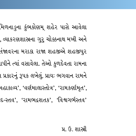
તમિળનાડુના કુંભકોણમ્ શહેર પાસે આવેલા
, વ્યાકરણશાસ્ત્રના ગુરુ ચોક્કનાથ મખી અને
ા. તંજાવરના મરાઠા રાજા શહજીએ શહજીપુર
ો આપીને ત્યાં વસાવેલા. તેઓ કુળદેવતા રામના
રકારનું રૂપક લખેલું. પ્રાય: ભગવાન રામને
વ્ય’, ‘વર્ણમાલાસ્તોત્ર’, ‘રામકર્ણામૃત’,
દ-સ્તવ’, ‘રામભદ્રશતક’, ‘વિશ્વગર્ભસ્તવ’
પ્ર. ઉ. શાસ્ત્રી