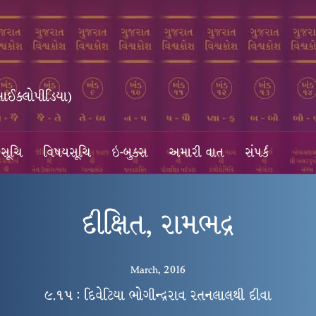
સાઈક્લોપીડિયા)
સૂચિ
વિષયસૂચિ
ઇ-બુક્સ
અમારી વાત
સંપર્ક
દીક્ષિત, રામભદ્ર
March, 2016
૯.૧૫ : દિવેટિયા ભોગીન્દ્રરાવ રતનલાલથી દીવા