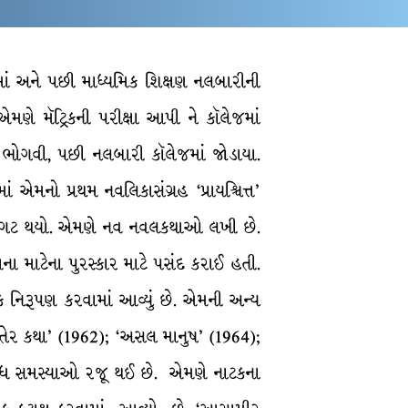
ાં અને પછી માધ્યમિક શિક્ષણ નલબારીની
 એમણે મૅટ્રિકની પરીક્ષા આપી ને કૉલેજમાં
લ ભોગવી, પછી નલબારી કૉલેજમાં જોડાયા.
 એમનો પ્રથમ નવલિકાસંગ્રહ ‘પ્રાયશ્ચિત્ત’
માં પ્રગટ થયો. એમણે નવ નવલકથાઓ લખી છે.
ના માટેના પુરસ્કાર માટે પસંદ કરાઈ હતી.
 નિરૂપણ કરવામાં આવ્યું છે. એમની અન્ય
તેર કથા’ (1962); ‘અસલ માનુષ’ (1964);
વિધ સમસ્યાઓ રજૂ થઈ છે. એમણે નાટકના