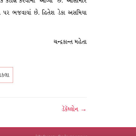
યે વેધક કટાક્ષ કરવામાં આવ્યો છે. ‘આસામીર
ંચ પર ભજવાયાં છે. હિતેશ ડેકા અસમિયા
ચન્દ્રકાન્ત મહેતા
યકલા
ડૅકૅથ્લોન →