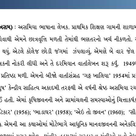
, અસમ)
: અસમિયા ભાષાના લેખક. પ્રાથમિક શિક્ષણ ગામની શાળામ
થી હોવાથી એમને છાત્રવૃત્તિ મળતી તેમાંથી ભણતરનો ખર્ચ નીકળતો.
ૂ થયું. એટલે કૉલેજ છોડી જંગમાં ઝંપલાવ્યું. એમણે બે વાર જે
કની નોકરી લીધી અને તે દરમિયાન વાર્તાલેખન શરૂ કર્યું. 1949માં
ીકે પ્રતિષ્ઠા મળી. એમનો બીજો વાર્તાસંગ્રહ ‘ગટ્ટ ખાલિયા’ 1954
 કેન્દ્રીય સાહિત્ય અકાદમી તરફથી એ વર્ષની શ્રેષ્ઠ અસમિયા રચ
ી. એમાં કૃષિજીવનની અને ગ્રામાંચલની સમસ્યાઓનું ચિત્તાકર્ષક
િકાર’ (1956); ‘ભાડાઘર’ (1958); ‘એઇ તો જીવન’ (1960); ‘સી
969). એમની આ કથાઓમાં મોટેભાગે આધુનિક માનવજીવનની અનેક