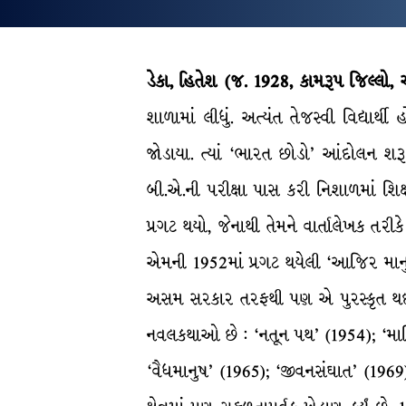
ડેકા, હિતેશ (જ. 1928, કામરૂપ જિલ્લો
શાળામાં લીધું. અત્યંત તેજસ્વી વિદ્યાર્
જોડાયા. ત્યાં ‘ભારત છોડો’ આંદોલન શર
બી.એ.ની પરીક્ષા પાસ કરી નિશાળમાં શિક્ષ
પ્રગટ થયો, જેનાથી તેમને વાર્તાલેખક તર
એમની 1952માં પ્રગટ થયેલી ‘આજિર માનુષ’
અસમ સરકાર તરફથી પણ એ પુરસ્કૃત થઈ હત
નવલકથાઓ છે : ‘નતૂન પથ’ (1954); ‘માટ
‘વૈધમાનુષ’ (1965); ‘જીવનસંઘાત’ (1