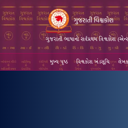
ગુજરાતી ભાષાનો સર્વપ્રથમ વિશ્વકોશ (એન્
મુખ્ય પૃષ્ઠ
વિશ્વકોશ ખંડસૂચિ
લેખક