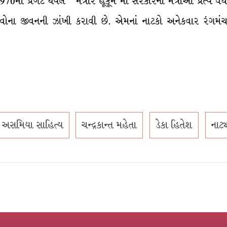
છે. 1970માં પ્રગટ થયેલ ‘મંત્રીર હૂકૂમ’માં સરકારના મંત્રીઓ પ્રત્
્વોના જીવનની ઝાંખી કરાવી છે. એમનાં નાટકો અનેકવાર રંગમ
અસમિયા સાહિત્ય
ચન્દ્રકાન્ત મહેતા
ડેકા હિતેશ
નાટ્