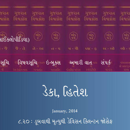
સાઈક્લોપીડિયા)
સૂચિ
વિષયસૂચિ
ઇ-બુક્સ
અમારી વાત
સંપર્ક
ડેકા, હિતેશ
January, 2014
૮.૨૦ : ડૂબવાથી મૃત્યુથી ડેવિસન ક્લિન્ટન જૉસેફ