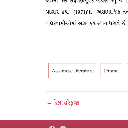
ક્ષેત્રમાં પણ સફળતાપૂર્વક ખેડાણ કર્યું 
પ્રાણાર કથા’ (1971)માં અસામાજિક તત
ગદ્યસ્વામીઓમાં અગ્રગણ્ય સ્થાન ધરાવે છે.
Assamese literature
Drama
Post
← ડેકા, હરેકૃષ્ણ
navigation