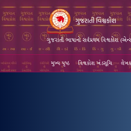
ગુજરાતી ભાષાનો સર્વપ્રથમ વિશ્વકોશ (એન્
મુખ્ય પૃષ્ઠ
વિશ્વકોશ ખંડસૂચિ
લેખક