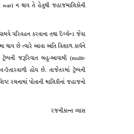
ht war) ન થાય તે હેતુથી જહાજમાલિકોની
 સમયે પરિવહન કરવાના તથા ઇંગ્લૅન્ડ જેવા
ા થાય છે ત્યારે આવા અતિ વિશાળ કાર્યને
ં ટ્રૅમ્પની જરૂરિયાત બહુ-આયામી (multi-
ઉતારવાળી હોય છે. તાજેતરમાં ટ્રૅમ્પની
વિશિષ્ટ રચનામાં પોતાની માલિકીનાં જહાજનો
રજનીકાન્ત વ્યાસ