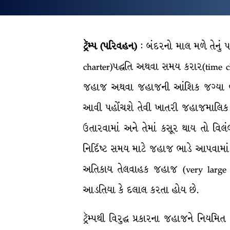
ટ્રૅમ્પ (પરિવહન)
: બંદરનો માલ મળે તેનું
charter)પદ્ધતિ અથવા સમય કરાર(time char
જહાજ અથવા જહાજની આંશિક જગ્યા ભાડે
આવી પહોંચશે તેવી ખાતરી જહાજમાલિક આપ
ઉતારવામાં અને તેમાં કસૂર થાય તો વિ
નિર્દિષ્ટ સમય માટે જહાજ ભાડે આપવામાં 
અતિકાય તેલવાહક જહાજ (very large cru
આડતિયા કે દલાલ કરતા હોય છે.
ટ્રૅમ્પથી વિરુદ્ધ પ્રકારના જહાજને નિયમ