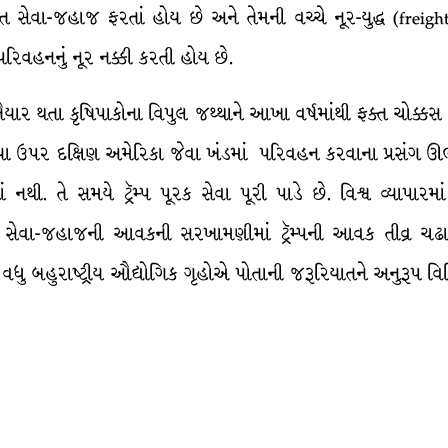
 સેવા-જહાજ ફરતાં હોય છે અને તેમની વચ્ચે નૂર-યુદ્ધ (freig
રિવહનનું નૂર નક્કી કરતી હોય છે.
યાર થતા કૃષિપાકોના વિપુલ જથ્થાને આખા વર્ષમાંથી ફક્ત ચોક્કસ
યા ઉપર દક્ષિણ અમેરિકા જેવા ખંડમાં પરિવહન કરવાના પ્રસંગ ઊભ
. તે સમયે ટ્રૅમ્પ પૂરક સેવા પૂરી પાડે છે. વિશ્વ વ્યાપારમા
 સેવા-જહાજની આવકની સરખામણીમાં ટ્રૅમ્પની આવક તીવ્ર ચઢાવ-
ે વધુ બહુરાષ્ટ્રીય ઔદ્યોગિક ગૃહોએ પોતાની જરૂરિયાતને અનુરૂપ 