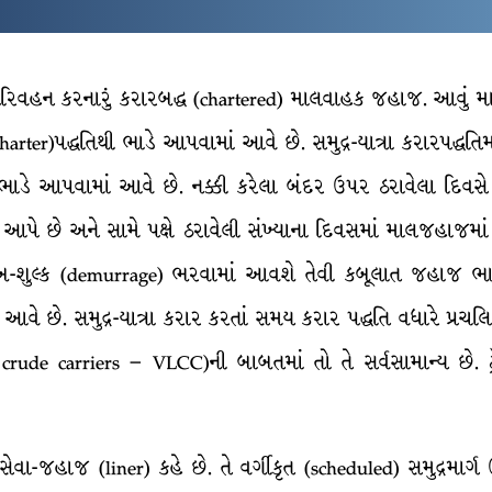
 પરિવહન કરનારું કરારબદ્ધ (chartered) માલવાહક જહાજ. આવું મ
ter)પદ્ધતિથી ભાડે આપવામાં આવે છે. સમુદ્ર-યાત્રા કરારપદ્ધતિમ
 આપવામાં આવે છે. નક્કી કરેલા બંદર ઉપર ઠરાવેલા દિવસે
ે છે અને સામે પક્ષે ઠરાવેલી સંખ્યાના દિવસમાં માલજહાજમાં
લંબ-શુલ્ક (demurrage) ભરવામાં આવશે તેવી કબૂલાત જહાજ ભા
આવે છે. સમુદ્ર-યાત્રા કરાર કરતાં સમય કરાર પદ્ધતિ વધારે પ્
de carriers – VLCC)ની બાબતમાં તો તે સર્વસામાન્ય છે. ટ્
િત સેવા-જહાજ (liner) કહે છે. તે વર્ગીકૃત (scheduled) સમુદ્રમાર