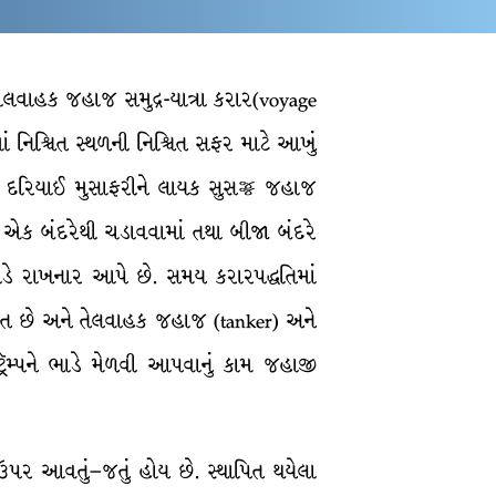
ાલવાહક જહાજ સમુદ્ર-યાત્રા કરાર(voyage
ાં નિશ્ચિત સ્થળની નિશ્ચિત સફર માટે આખું
 દરિયાઈ મુસાફરીને લાયક સુસજ્જ જહાજ
 એક બંદરેથી ચડાવવામાં તથા બીજા બંદરે
ડે રાખનાર આપે છે. સમય કરારપદ્ધતિમાં
રચલિત છે અને તેલવાહક જહાજ (tanker) અને
રૅમ્પને ભાડે મેળવી આપવાનું કામ જહાજી
્ગ ઉપર આવતું–જતું હોય છે. સ્થાપિત થયેલા