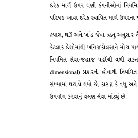
દરેક માર્ગ ઉપર ઘણી કંપનીઓનાં નિયમિત
પરિષદ આવા દરેક સ્થાપિત માર્ગ ઉપરના પ
કપાસ, ઘઉં અને ખાંડ જેવા ઋતુ અનુસાર તૈ
કેટલાક દેશોમાંથી ખનિજકોલસાને મોટા પા
નિયમિત સેવા-જહાજ પહોંચી વળી શકતાં નથી
dimensional) પ્રકારની હોવાથી નિયમિત
સંખ્યામાં ઘટાડો થયો છે, કારણ કે વધુ અન
ઉપયોગ કરવાનું વલણ લેવા માંડ્યું છે.