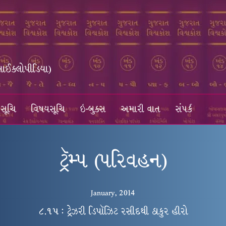
સાઈક્લોપીડિયા)
સૂચિ
વિષયસૂચિ
ઇ-બુક્સ
અમારી વાત
સંપર્ક
ટ્રૅમ્પ (પરિવહન)
January, 2014
૮.૧૫ : ટ્રેઝરી ડિપૉઝિટ રસીદથી ઠાકુર હીરો