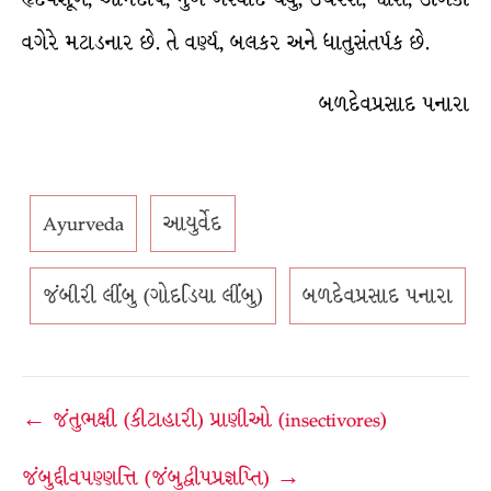
વગેરે મટાડનાર છે. તે વર્ણ્ય, બલકર અને ધાતુસંતર્પક છે.
બળદેવપ્રસાદ પનારા
Ayurveda
આયુર્વેદ
જંબીરી લીંબુ (ગોદડિયા લીંબુ)
બળદેવપ્રસાદ પનારા
Post
← જંતુભક્ષી (કીટાહારી) પ્રાણીઓ (insectivores)
navigation
જંબુદ્દીવપણ્ણત્તિ (જંબુદ્વીપપ્રજ્ઞપ્તિ) →