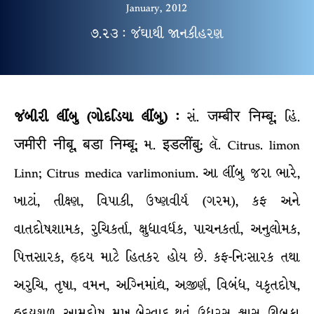
January, 2012
૭.૨૩ : જંઘાથી જાનકીહરણ
જંબીરી લીંબુ (ગોદડિયા લીંબુ) :
સં. जम्बीर निम्बू; હિં.
जमीरी नीबू, बडा निम्बू; મ. इडलींबु; લૅ. Citrus. limon
Linn; Citrus medica varlimonium. આ લીંબુ જરા ભારે,
ખાટાં, તીક્ષ્ણ, વિપાકી, ઉષ્ણવીર્ય (ગરમ), કફ અને
વાતદોષશામક, રુચિકર્તા, ક્ષુધાવર્ધક, પાચનકર્તા, અનુલોમક,
પિત્તસારક, હૃદય માટે હિતકર હોય છે. કફ-નિ:સારક તથા
અરુચિ, તૃષા, વમન, અગ્નિમાંદ્ય, અજીર્ણ, વિબંધ, યકૃતદોષ,
હૃદયશૂળ, આમદોષ, મુખ બેસ્વાદ થવું, ઉધરસ, શ્વાસ, ઊબકા