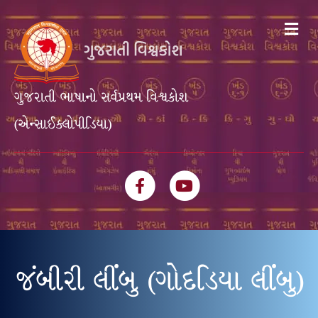
Me
ગુજરાતી ભાષાનો સર્વપ્રથમ વિશ્વકોશ
(એન્સાઈક્લોપીડિયા)
Facebook
Youtube
જંબીરી લીંબુ (ગોદડિયા લીંબુ)