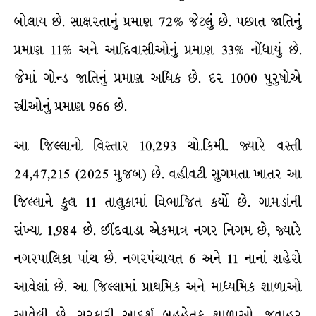
બોલાય છે. સાક્ષરતાનું પ્રમાણ 72% જેટલું છે. પછાત જાતિનું
પ્રમાણ 11% અને આદિવાસીઓનું પ્રમાણ 33% નોંધાયું છે.
જેમાં ગોન્ડ જાતિનું પ્રમાણ અધિક છે. દર 1000 પુરુષોએ
સ્ત્રીઓનું પ્રમાણ 966 છે.
આ જિલ્લાનો વિસ્તાર 10,293 ચો.કિમી. જ્યારે વસ્તી
24,47,215 (2025 મુજબ) છે. વહીવટી સુગમતા ખાતર આ
જિલ્લાને કુલ 11 તાલુકામાં વિભાજિત કર્યો છે. ગામડાંની
સંખ્યા 1,984 છે. છીંદવાડા એકમાત્ર નગર નિગમ છે, જ્યારે
નગરપાલિકા પાંચ છે. નગરપંચાયત 6 અને 11 નાનાં શહેરો
આવેલાં છે. આ જિલ્લામાં પ્રાથમિક અને માધ્યમિક શાળાઓ
આવેલી છે. સરકારી આદર્શ બહુહેતુક શાળાઓ, જવાહર