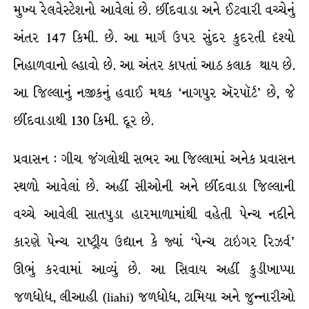
મુખ્ય રેલવેસ્ટેશનો આવેલાં છે. છીંદવાડા અને ઈટવારી વચ્ચેનું
અંતર 147 કિમી. છે. આ માર્ગ ઉપર સુંદર કુદરતી દૃશ્યો
નિહાળવાનો લ્હાવો છે. આ અંતર કાપતાં આઠ કલાક થાય છે.
આ જિલ્લાનું નજીકનું હવાઈ મથક ‘નાગપુર ઍરપૉર્ટ’ છે, જે
છીંદવાડાથી 130 કિમી. દૂર છે.
પ્રવાસન : ગીચ જંગલોથી સભર આ જિલ્લામાં અનેક પ્રવાસન
સ્થળો આવેલાં છે. અહીં સીઓની અને છીંદવાડા જિલ્લાની
વચ્ચે આવેલી સાતપુડા હારમાળામાંથી વહેતી પેન્ચ નદીને
કારણે પેન્ચ રાષ્ટ્રીય ઉદ્યાન કે જ્યાં ‘પેન્ચ ટાઇગર રિઝર્વ’
ઊભું કરવામાં આવ્યું છે. આ સિવાય અહીં કુડીખાપ્પા
જળધોધ, લીઆહી (liahi) જળધોધ, ટામિયા અને જુન્નારીઓ