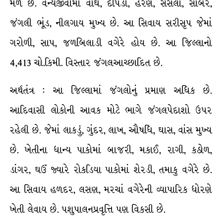
મળે છે. વન્યજીવોમાં વાઘ, દીપડો, હરણ, સસલાં, સાબર,
જંગલી ભૂંડ, નીલગાય મુખ્ય છે. આ સિવાય સરીસૃપ જેમાં
ગરોળી, સાપ, જળબિલાડી વગેરે હોય છે. આ જિલ્લાનો
4,413 ચો.કિમી. વિસ્તાર જંગલઆચ્છાદિત છે.
અર્થતંત્ર : આ જિલ્લામાં જંગલોનું પ્રમાણ અધિક છે.
આદિવાસી લોકોની આવક મોટે ભાગે જંગલપેદાશો ઉપર
રહેલી છે. જેમાં લાકડું, ગુંદર, લાખ, ઔષધિ, ઘાસ, વાંસ મુખ્ય
છે. ખેતીના ધાન્ય પાકોમાં બાજરી, મકાઈ, રાગી, કઠોળ,
ડાંગર, ઘઉં જ્યારે રોકડિયા પાકોમાં શેરડી, તમાકુ વગેરે છે.
આ સિવાય હળદર, લસણ, મરચાં વગેરેની વ્યાપારિક ધોરણે
ખેતી લેવાય છે. પશુપાલનપ્રવૃત્તિ પણ વિકસી છે.