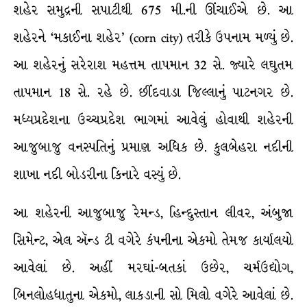
શહેર સમુદ્રની સપાટીથી 675 મી.ની ઊંચાઈએ છે. આ
શહેરને ‘મકાઈના શહેર’ (corn city) તરીકે ઉપનામ મળ્યું છે.
આ શહેરનું સરેરાશ મહત્તમ તાપમાન 32 સે. જ્યારે લઘુતમ
તાપમાન 18 સે. રહે છે. છીંદવાડા જિલ્લાનું પાટનગર છે.
મધ્યપ્રદેશના ઉચ્ચપ્રદેશ ભાગમાં આવેલું હોવાથી શહેરની
આજુબાજુ વનસ્પતિનું પ્રમાણ અધિક છે. કુલબેહરા નદીની
શાખા નદી બોડરીના કિનારે વસ્યું છે.
આ શહેરની આજુબાજુ રેમન્ડ, હિન્દુસ્તાન લીવર, અંબુજા
સિમેન્ટ, એલ ઍન્ડ ટી વગેરે કંપનીના એકમો તેમજ કાર્યાલયો
આવેલાં છે. અહીં મરઘાં-બતકાં ઉછેર, ચર્મઉદ્યોગ,
બિનલોહધાતુના એકમો, લાકડાની સો મિલો વગેરે આવેલાં છે.