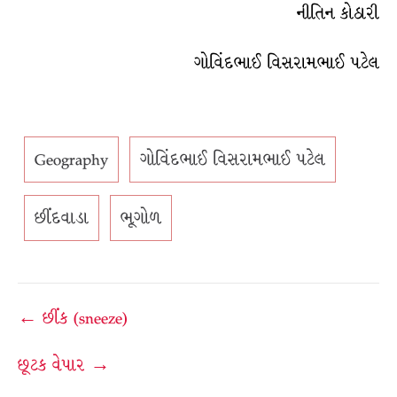
નીતિન કોઠારી
ગોવિંદભાઈ વિસરામભાઈ પટેલ
Geography
ગોવિંદભાઈ વિસરામભાઈ પટેલ
છીંદવાડા
ભૂગોળ
Post
← છીંક (sneeze)
navigation
છૂટક વેપાર →