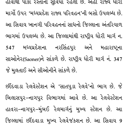
હોવાથી પાકા રસ્તાની સુવિધા રહેલી છે. અહીં રાજ્ય ધોરી
માર્ગો ઉપર ‘મધ્યપ્રદેશ રાજ્ય પરિવહન’ની બસો ઉપલબ્ધ છે.
આ સિવાય ખાનગી પરિવહનનાં સાધનો જિલ્લાના અંતરિયાળ
ભાગમાં ઉપલબ્ધ છે. આ જિલ્લામાંથી રાષ્ટ્રીય ધોરી માર્ગ ન.
547 મધ્યપ્રદેશના નરસિંહપુર અને મહારાષ્ટ્રના
સાઓનેર(Saoner)ને સાંકળે છે. રાષ્ટ્રીય ધોરી માર્ગ નં. 347
જે મુલતાઈ અને સીઓનીને સાંકળે છે.
છીંદવાડા રેલવેસ્ટેશન એ ‘સાતપુડા રેલવે’નો ભાગ છે. જે
બિલાસપુર–નાગપુર વિભાગમાં આવે છે. આ રેલવેસ્ટેશન
હાવરા–નાગપુર–મુંબઈ રેલમાર્ગનું મુખ્ય સ્ટેશન છે. આ
જિલ્લામાં છીંદવાડા મુખ્ય રેલવેજંકશન છે. આ સિવાય 9