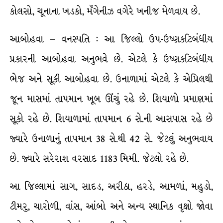
કોલસો, ચૂનાના ખડકો, મૅંગેનીઝ વગેરે ખનીજ મેળવાય છે.
આબોહવા – વનસ્પતિ : આ જિલ્લો ઉપ-ઉષ્ણકટિબંધીય
પ્રકારની આબોહવા અનુભવે છે. એટલે કે ઉષ્ણકટિબંધીય
ભેજ અને સૂકી આબોહવા છે. ઉનાળામાં એટલે કે એપ્રિલથી
જૂન માસમાં તાપમાન ખૂબ ઊંચું રહે છે. શિયાળો પ્રમાણમાં
સૂકો રહે છે. શિયાળામાં તાપમાન 6 સે.ની આસપાસ રહે છે
જ્યારે ઉનાળાનું તાપમાન 38 સે.થી 42 સે. જેટલું અનુભવાય
છે. જ્યારે સરેરાશ વરસાદ 1183 મિમી. જેટલો રહે છે.
આ જિલ્લામાં સાગ, સાદડ, અરીઠા, હરડે, આમળાં, મહુડો,
ટીમરુ, ચારોળી, વાંસ, આંબો અને અન્ય સ્થાનિક વૃક્ષો જોવા