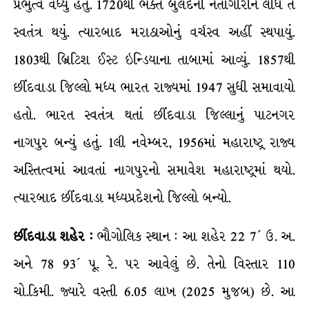
પ્રભુત્વ વધ્યું હતું. 1720થી ભક્ત બુલંદની નેતાગીરીને લીધે તે
સ્વતંત્ર થયું. ત્યારબાદ મરાઠાઓનું વર્ચસ્વ અહીં સ્થપાયું.
1803થી બ્રિટિશ ઈસ્ટ ઇન્ડિયાના તાબામાં આવ્યું. 1857થી
છીંદવાડા જિલ્લો મધ્ય ભારત રાજ્યમાં 1947 સુધી સમાવાયો
હતો. ભારત સ્વતંત્ર થતાં છીંદવાડા જિલ્લાનું પાટનગર
નાગપુર બન્યું હતું. 1લી નવેમ્બર, 1956માં મહારાષ્ટ્ર રાજ્ય
અસ્તિત્વમાં આવતાં નાગપુરનો સમાવેશ મહારાષ્ટ્રમાં થયો.
ત્યારબાદ છીંદવાડા મધ્યપ્રદેશનો જિલ્લો બન્યો.
છીંદવાડા શહેર
:
ભૌગોલિક સ્થાન : આ શહેર 22 7´ ઉ. અ.
અને 78 93´ પૂ. રે. પર આવેલું છે. તેનો વિસ્તાર 110
ચો.કિમી. જ્યારે વસ્તી 6.05 લાખ (2025 મુજબ) છે. આ