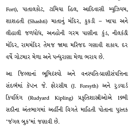
Fort), પાતાલકોટ, ટામિયા હિલ, આદિવાસી મ્યુઝિયમ,
શાશહતી (Shashti) માતાનું મંદિર, કુકડી – ખાપા અને
લીહાલી જળધોધ, અનહોની ગરમ પાણીના કુંડ, નીલકંઠી
મંદિર, રામમંદિર તેમજ જામા મસ્જિદ ગણાવી શકાય. દર
વર્ષે ગોટમાર મેળા અને પન્ધુરાણા મેળા ભરાય છે.
આ જિલ્લાનાં ભૂમિદૃશ્યો અને વનસ્પતિ-પ્રાણીસંપત્તિના
સંદર્ભમાં કૅપ્ટન જે. ફોરસીથ (J. Forsyth) અને રુડયાર્ડ
કિપલિંગ (Rudyard Kipling) પ્રકૃતિશાસ્ત્રીઓએ 19મી
સદીના અંતભાગમાં અહીંની વિગતે માહિતી પોતાના પુસ્તક
‘જંગલ બુક’માં જણાવી છે.