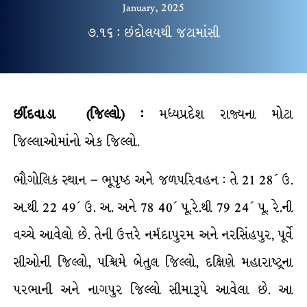
January, 2025
૭.૧૬ : છંદોલયથી જટામાંસી
છીંદવાડા
(જિલ્લો)
:
મધ્યપ્રદેશ રાજ્યના મોટા
જિલ્લાઓમાંનો એક જિલ્લો.
ભૌગોલિક સ્થાન – ભૂપૃષ્ઠ અને જળપરિવહન : તે 21 28´ ઉ.
અ.થી 22 49´ ઉ. અ. અને 78 40´ પૂ.રે.થી 79 24´ પૂ. રે.ની
વચ્ચે આવેલો છે. તેની ઉત્તરે નર્મદાપુરમ અને નરસિંહપુર, પૂર્વે
સીઓની જિલ્લો, પશ્ચિમે બેતુલ જિલ્લો, દક્ષિણે મહારાષ્ટ્રના
પરભાની અને નાગપુર જિલ્લો સીમારૂપે આવેલા છે. આ