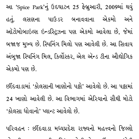
આ ‘Spice Park’નું ઉદઘાટન 25 ફેબ્રુઆરી, 2009માં થયું
હતું. લસણના પાઉડર બનાવવાના એકમો અને
ઑટોમોબાઇલ્સ ઇન્ડસ્ટ્રિઝના પણ એકમો આવેલા છે, જેમાં
બજાજ મુખ્ય છે. સ્પિનિંગ મિલો પણ આવેલી છે. આ સિવાય
અંબુજા સ્પિનિંગ મિલ, કિર્લોસ્કર, એલ ઍન્ડ ટીના ઔદ્યોગિક
એકમો પણ છે.
છીંદવાડામાં ‘કોલસાની ખાણોનો પટ્ટો’ આવેલો છે. આ પટ્ટામાં
24 ખાણો આવેલી છે. આ વિભાગમાં એરિયાનો સૌથી મોટો
‘કોલસા ધોવાનો’ પ્લાન્ટ આવેલો છે.
પરિવહન : છીંદવાડા મધ્યપ્રદેશ રાજ્યનો મહત્ત્વનો જિલ્લો