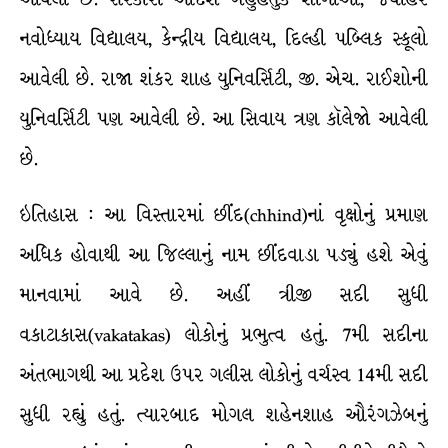
નવોધ્યાય વિદ્યાલય, કેન્દ્રીય વિદ્યાલય, દિલ્હી પબ્લિક સ્કૂલો
આવેલી છે. રાજા શંકર શાહ યુનિવર્સિટી, જી. એચ. રાઈશોની
યુનિવર્સિટી પણ આવેલી છે. આ સિવાય ત્રણ કૉલેજો આવેલી
છે.
ઇતિહાસ : આ વિસ્તારમાં છીંદ(chhind)નાં વૃક્ષોનું પ્રમાણ
અધિક હોવાથી આ જિલ્લાનું નામ છીંદવાડા પડ્યું હશે એવું
માનવામાં આવે છે. અહીં ત્રીજી સદી સુધી
વકાટાકાસ(vakatakas) લોકોનું પ્રભુત્વ હતું. 7મી સદીના
અંતભાગથી આ પ્રદેશ ઉપર ગલીસ લોકોનું વર્ચસ્વ 14મી સદી
સુધી રહ્યું હતું. ત્યારબાદ મોગલ શહેનશાહ ઔરંગઝેબનું