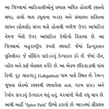
આ જિલ્લામાં આદિવાસીઓનું પ્રમાણ અધિક હોવાથી (સસ્તો
શ્રમ), કાચો માલ (ચૂનાના ખડક) અને સંચાલન શક્તિના
સાધન (કોલસો) પ્રાપ્ત થતો હોવાથી ખનીજ ઉપર આધારિત
તેમજ ખેતી ઉપર આધારિત ઉદ્યોગો વિકસ્યા છે. આ
જિલ્લામાં બહુરાષ્ટ્રીય કંપની સ્થપાઈ જેમાં હિન્દુસ્તાન
યુનિલીવર જે વૉશિંગ પાઉડરનું ઉત્પાદન કરે છે. જેમાં રીન,
વ્હીલ અને સર્ફ એક્સલ વગેરે છે. આ એકમ છીંદવાડાથી પાંચ
કિમી. દૂર લાહગાડુ (Lahgadua) ગામ પાસે સ્થિત છે. રેમન્ડ
જૂથના એકમો 1991થી સ્થપાયેલા હતા. ગરમ કાપડ અને
રેયૉન કાપડનું ઉત્પાદન થતું હતું. મરચાંની ખેતી વધુ થાય છે.
આથી અહીં ‘Spice Park’ ઊભો કરાયો છે. ભારતમાં સૌપ્રથમ