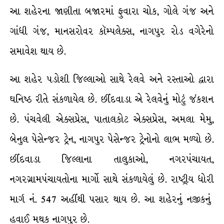
આ શહેરના જાણીતા બજારમાં ફુવારા ચોક, ગોલે ગંજ અને
ગાંધી ગંજ, માનસરોવર કૉમ્પલેક્સ, નાગપુર રોડ વગેરેનો
સમાવેશ થાય છે.
આ શહેર પડોશી જિલ્લાઓ સાથે રેલવે અને રસ્તાઓ દ્વારા
ઘનિષ્ઠ રીતે સંકળાયેલ છે. છીંદવાડા એ રેલવેનું મોટું જંકશન
છે. પંચવેલી એક્સપ્રેસ, પાતાલકોટ એક્સપ્રેસ, અમલા મેમુ,
બેનુલ પેસેન્જર ટ્રેન, નાગપુર પેસેન્જર ટ્રેનોનો લાભ મળ્યો છે.
છીંદવાડા જિલ્લાના તાલુકાઓ, નગરપંચાયત,
નગરગ્રામપંચાયતોના માર્ગો સાથે સંકળાયેલું છે. રાષ્ટ્રીય ધોરી
માર્ગ નં. 547 અહીંથી પસાર થાય છે. આ શહેરનું નજીકનું
હવાઈ મથક નાગપુર છે.