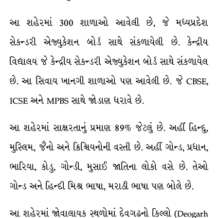
આ શહેરમાં 300 શાળાઓ આવેલી છે, જે મધ્યપ્રદેશ
સેકન્ડરી એજ્યુકેશન બોર્ડ સાથે સંકળાયેલી છે. કેન્દ્રીય
વિદ્યાલય જે કેન્દ્રીય સેકન્ડરી એજ્યુકેશન બોર્ડ સાથે સંકળાયેલ
છે. આ સિવાય ખાનગી શાળાઓ પણ આવેલી છે. જે CBSE,
ICSE અને MPBS સાથે જોડાણ ધરાવે છે.
આ શહેરમાં સાક્ષરતાનું પ્રમાણ 89% જેટલું છે. અહીં હિન્દુ,
મુસ્લિમ, જૈનો અને ક્રિશ્ચિયનોની વસ્તી છે. અહીં ગોન્ડ, પ્રધાન,
ભારિયા, કોડુ, ગોન્ડી, મુસાઈ જાતિના લોકો વસે છે. તેઓ
ગોન્ડ અને હિન્દી મિશ્ર ભાષા, મરાઠી ભાષા પણ બોલે છે.
આ શહેરમાં જોવાલાયક સ્થળોમાં દેવગઢનો કિલ્લો (Deogarh