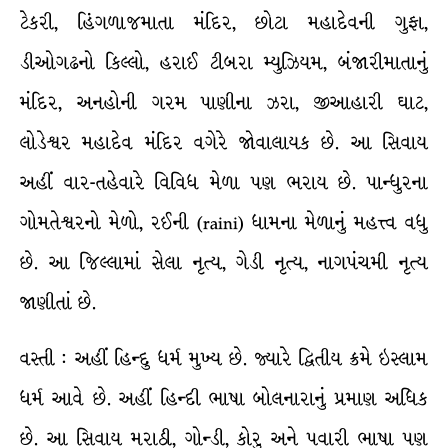
ટેકરી, હિંગળાજમાતા મંદિર, છોટા મહાદેવની ગુફા,
ડીઓગઢનો કિલ્લો, હરાઈ ટીબરા મ્યુઝિયમ, બંજારીમાતાનું
મંદિર, અનહોની ગરમ પાણીના ઝરા, જીઆહારી ઘાટ,
લોડેશ્વર મહાદેવ મંદિર વગેરે જોવાલાયક છે. આ સિવાય
અહીં વાર-તહેવારે વિવિધ મેળા પણ ભરાય છે. પાન્ધુરના
ગોમતેશ્વરનો મેળો, રઈની (raini) ધામના મેળાનું મહત્ત્વ વધુ
છે. આ જિલ્લામાં સેલા નૃત્ય, ગેડી નૃત્ય, નાગપંચમી નૃત્ય
જાણીતાં છે.
વસ્તી : અહીં હિન્દુ ધર્મ મુખ્ય છે. જ્યારે દ્વિતીય ક્રમે ઇસ્લામ
ધર્મ આવે છે. અહીં હિન્દી ભાષા બોલનારાનું પ્રમાણ અધિક
છે. આ સિવાય મરાઠી, ગોન્ડી, કોરુ અને પવારી ભાષા પણ