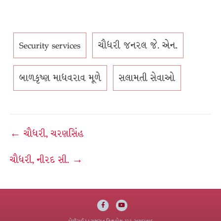
Security services
ચૌધરી જનરલ જે. એન.
બાળકૃષ્ણ માધવરાવ મૂળે
સલામતી સેવાઓ
Post
← ચૌધરી, ચરણસિંહ
navigation
ચૌધરી, નીરદ સી. →
Facebook
Youtube