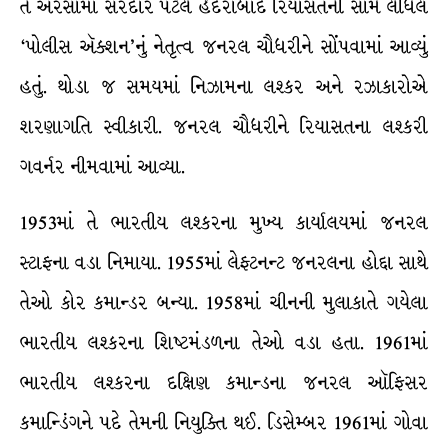
તે અરસામાં સરદાર પટેલે હૈદરાબાદ રિયાસતની સામે લીધેલ
‘પોલીસ ઍક્શન’નું નેતૃત્વ જનરલ ચૌધરીને સોંપવામાં આવ્યું
હતું. થોડા જ સમયમાં નિઝામના લશ્કર અને રઝાકારોએ
શરણાગતિ સ્વીકારી. જનરલ ચૌધરીને રિયાસતના લશ્કરી
ગવર્નર નીમવામાં આવ્યા.
1953માં તે ભારતીય લશ્કરના મુખ્ય કાર્યાલયમાં જનરલ
સ્ટાફના વડા નિમાયા. 1955માં લેફ્ટનન્ટ જનરલના હોદ્દા સાથે
તેઓ કોર કમાન્ડર બન્યા. 1958માં ચીનની મુલાકાતે ગયેલા
ભારતીય લશ્કરના શિષ્ટમંડળના તેઓ વડા હતા. 1961માં
ભારતીય લશ્કરના દક્ષિણ કમાન્ડના જનરલ ઑફિસર
કમાન્ડિંગને પદે તેમની નિયુક્તિ થઈ. ડિસેમ્બર 1961માં ગોવા