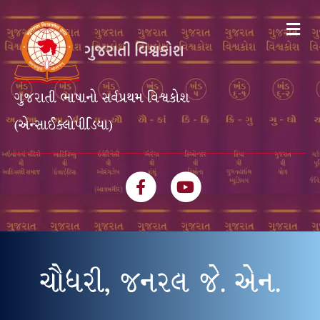
Me
ગુજરાતી ભાષાનો સર્વપ્રથમ વિશ્વકોશ
(એન્સાઈક્લોપીડિયા)
Facebook
Youtube
ચૌધરી, જનરલ જે. એન.