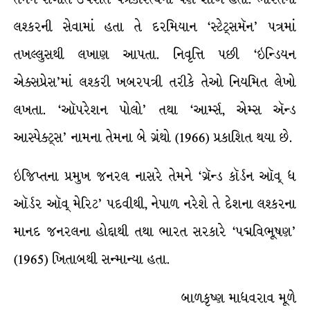
લશ્કરની સેવામાં હતા તે દરમિયાન ‘સ્ટેટ્સમૅન’ પત્રમાં
તખલ્લુસથી લખાણ આપતા. નિવૃત્તિ પછી ‘ઇન્ડિયન
એક્સપ્રેસ’માં લશ્કરી ખબરપત્રી તરીકે તેઓ નિયમિત લેખો
લખતા. ‘ઑપરેશન પોલો’ તથા ‘આર્મ્સ, એમ્સ ઍન્ડ
આસ્પેક્ટ્સ’ નામના તેમના બે ગ્રંથો (1966) પ્રકાશિત થયા છે.
ઇજિપ્તના પ્રમુખ જનરલ નાસરે તેમને ‘ગ્રૅન્ડ કૉર્ડન ઑવ્ ધ
ઑર્ડર ઑવ્ મેરિટ’ પદવીથી, નેપાળ નરેશે તે દેશના લશ્કરના
માનદ જનરલના હોદ્દાથી તથા ભારત સરકારે ‘પદ્મવિભૂષણ’
(1965) ખિતાબથી સન્માન્યા હતા.
બાળકૃષ્ણ માધવરાવ મૂળે