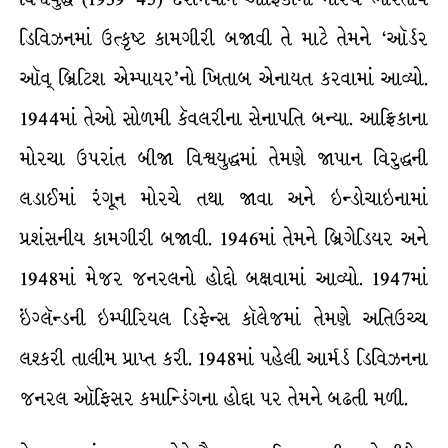
ડિવિઝનમાં ઉત્કૃષ્ટ કામગીરી બજાવી તે માટે તેમને ‘ઑર્ડર
ઑવ્ બ્રિટિશ એમ્પાયર’નો ખિતાબ એનાયત કરવામાં આવ્યો.
1944માં તેઓ સોળમી કૅવલરીના સેનાપતિ બન્યા. આફ્રિકાના
મોરચા ઉપરાંત બીજા વિશ્વયુદ્ધમાં તેમણે જાપાન વિરુદ્ધની
લડાઈમાં રંગૂન મોરચે તથા જાવા અને ઇન્ડોચાઇનામાં
પ્રશંસનીય કામગીરી બજાવી. 1946માં તેમને બ્રિગેડિયર અને
1948માં મેજર જનરલનો હોદ્દો બક્ષવામાં આવ્યો. 1947માં
ઇંગ્લૅન્ડની ઇમ્પીરિયલ ડિફેન્સ કૉલેજમાં તેમણે અતિઉચ્ચ
લશ્કરી તાલીમ પ્રાપ્ત કરી. 1948માં પહેલી આર્મર્ડ ડિવિઝનના
જનરલ ઑફિસર કમાન્ડિંગના હોદ્દા પર તેમને બઢતી મળી.