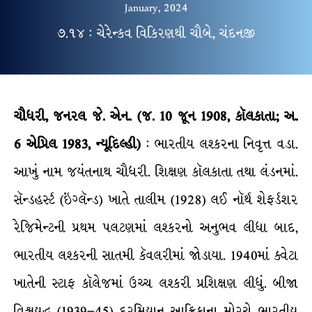
January, 2024
૭.૧૪ : ચેરેન્કવ વિકિરણથી ચૌબે, ચંદનજી
ચૌધરી, જનરલ જે. એન.
(જ. 10 જૂન 1908, કૉલકાતા; અ.
6 એપ્રિલ 1983, ન્યૂદિલ્હી)
: ભારતીય લશ્કરના નિવૃત્ત વડા.
આખું નામ જયંતનાથ ચૌધરી. શિક્ષણ કૉલકાતા તથા લંડનમાં.
સૅન્ડહર્સ્ટ (ઇંગ્લૅન્ડ) ખાતે તાલીમ (1928) લઈ નૉર્થ શેફર્ડશર
રેજિમેન્ટની પ્રથમ પલટણમાં લશ્કરનો અનુભવ લીધા બાદ,
ભારતીય લશ્કરની સાતમી કૅવલરીમાં જોડાયા. 1940માં ક્વેટા
ખાતેની સ્ટાફ કૉલેજમાં ઉચ્ચ લશ્કરી પ્રશિક્ષણ લીધું. બીજા
વિશ્વયુદ્ધ (1939–45) દરમિયાન આફ્રિકાના મોરચે ભારતીય