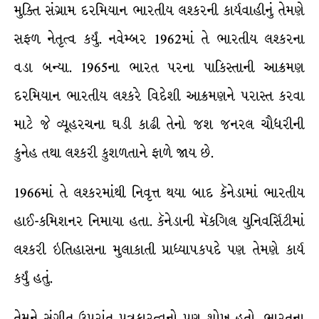
મુક્તિ સંગ્રામ દરમિયાન ભારતીય લશ્કરની કાર્યવાહીનું તેમણે
સફળ નેતૃત્વ કર્યું. નવેમ્બર 1962માં તે ભારતીય લશ્કરના
વડા બન્યા. 1965ના ભારત પરના પાકિસ્તાની આક્રમણ
દરમિયાન ભારતીય લશ્કરે વિદેશી આક્રમણને પરાસ્ત કરવા
માટે જે વ્યૂહરચના ઘડી કાઢી તેનો જશ જનરલ ચૌધરીની
કુનેહ તથા લશ્કરી કુશળતાને ફાળે જાય છે.
1966માં તે લશ્કરમાંથી નિવૃત્ત થયા બાદ કૅનેડામાં ભારતીય
હાઈ-કમિશનર નિમાયા હતા. કૅનેડાની મૅકગિલ યુનિવર્સિટીમાં
લશ્કરી ઇતિહાસના મુલાકાતી પ્રાધ્યાપકપદે પણ તેમણે કાર્ય
કર્યું હતું.
તેમને સંગીત ઉપરાંત પત્રકારત્વનો પણ શોખ હતો. ભારતના