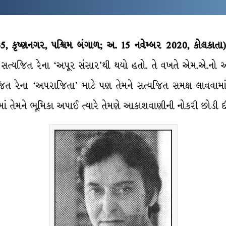
5, કૃષ્ણનગર, પશ્ચિમ બંગાળ; અ. 15 નવેમ્બર 2020, કોલકાતા)
 ઉદય સત્યજિત રેના ‘અપૂર સંસાર’થી થયો હતો. તે વખતે એમ.એ.નો
જિત રેના ‘અપરાજિતા’ માટે પણ તેમને સત્યજિત સમક્ષ લાવવામાં
ાં તેમને ભૂમિકા અપાઈ ત્યારે તેમણે આકાશવાણીની નોકરી છોડી દ