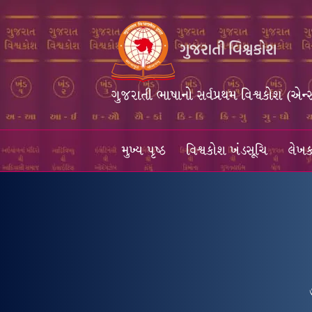
ગુજરાતી ભાષાનો સર્વપ્રથમ વિશ્વકોશ (એન્
મુખ્ય પૃષ્ઠ
વિશ્વકોશ ખંડસૂચિ
લેખક