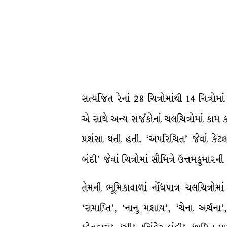
સત્યજિત રેનાં 28 ચિત્રોમાંથી 14 ચિત્રોમ
એ સાથે અન્ય સર્જકોનાં ચલચિત્રોમાં કા
પ્રશંસા થતી હતી. ‘અપરિચિત’ જેવાં કેટલા
બંદી’ જેવાં ચિત્રોમાં સૌમિત્રે ઉત્તમકુમાર
તેમની ભૂમિકાવાળાં નોંધપાત્ર ચલચિત્રોમ
‘સમાપ્તિ’, ‘નાનુ મશાય’, ‘ચેના અર્ચના’