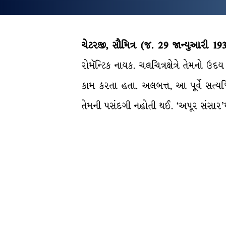
ચેટરજી, સૌમિત્ર
(જ. 29 જાન્યુઆરી 193
રોમૅન્ટિક નાયક. ચલચિત્રક્ષેત્રે તેમનો
કામ કરતા હતા. અલબત્ત, આ પૂર્વે સત્ય
તેમની પસંદગી નહોતી થઈ. ‘અપૂર સંસાર’મ