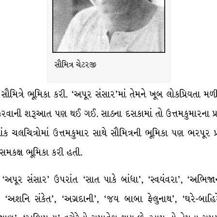
સૌમિત્ર ચેટરજી
ાં સૌમિત્રે ભૂમિકા કરી. ‘અપૂર સંસાર’માં તેમને ખૂબ લોકપ્રિયતા મળ
મ કરવાની શરૂઆત પણ થઈ ગઈ. સાઠના દસકામાં તો ઉત્તમકુમારના પ્ર
ંક ચલચિત્રોમાં ઉત્તમકુમાર સાથે સૌમિત્રની ભૂમિકા પણ ભરપૂર પ્રશં
ની સમકક્ષ ભૂમિકા કરી હતી.
ાં ‘અપૂર સંસાર’ ઉપરાંત ‘સાત પાકે બાંધા’, ‘સ્વયંવરા’, ‘અભિ
, ‘અશનિ સંકેત’, ‘અગ્રદાની’, ‘જય બાબા ફેલુનાથ’, ‘ઘરે-બાહિરે