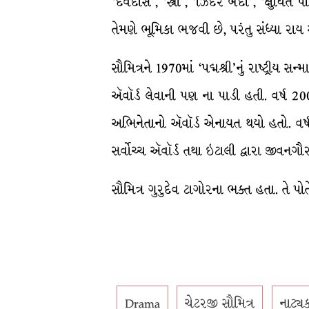
‘દેવદાસ’, ‘સ્ત્રી’, ‘ઝિંદેર બંદી’, ‘ક
તેમણે ભૂમિકા ભજવી છે, પરંતુ સંધ્યા રાય
સૌમિત્રને 1970માં ‘પદ્મશ્રી’નું રાષ્ટ્રીય સન
ઍવૉર્ડ લેવાની પણ ના પાડી હતી. વર્ષ 200
અભિનેતાનો ઍવૉર્ડ એનાયત થયો હતો. વર્ષ 
સર્વોચ્ચ ઍવૉર્ડ તથા ઇટાલી દ્વારા જીવનગ
સૌમિત્ર ગુરુદેવ ટાગોરના ભક્ત હતા. તે પોતે
Drama
ચેટરજી સૌમિત્ર
નાટ્ય