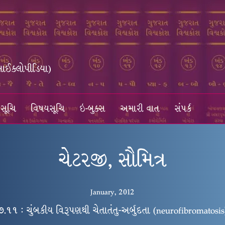
સાઈક્લોપીડિયા)
સૂચિ
વિષયસૂચિ
ઇ-બુક્સ
અમારી વાત
સંપર્ક
ચેટરજી, સૌમિત્ર
January, 2012
૭.૧૧ : ચુંબકીય વિરૂપણથી ચેતાતંતુ-અર્બુદતા (neurofibromatosis