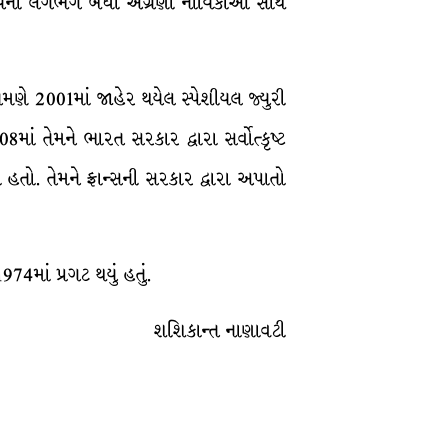
મના સમયની લગભગ બધી અગ્રણી નાયિકાઓ સાથે
ર્વે તેમણે 2001માં જાહેર થયેલ સ્પેશીયલ જ્યુરી
ાં તેમને ભારત સરકાર દ્વારા સર્વોત્કૃષ્ટ
તો. તેમને ફ્રાન્સની સરકાર દ્વારા અપાતો
74માં પ્રગટ થયું હતું.
શશિકાન્ત નાણાવટી