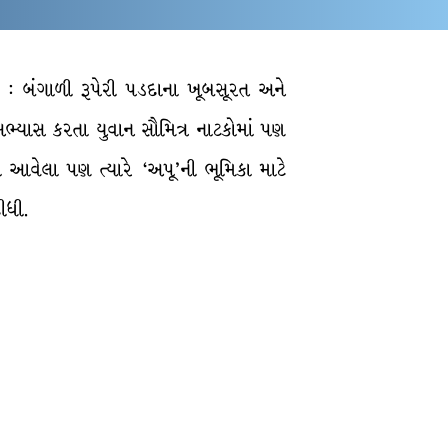
: બંગાળી રૂપેરી પડદાના ખૂબસૂરત અને
 અભ્યાસ કરતા યુવાન સૌમિત્ર નાટકોમાં પણ
 આવેલા પણ ત્યારે ‘અપૂ’ની ભૂમિકા માટે
ીધી.