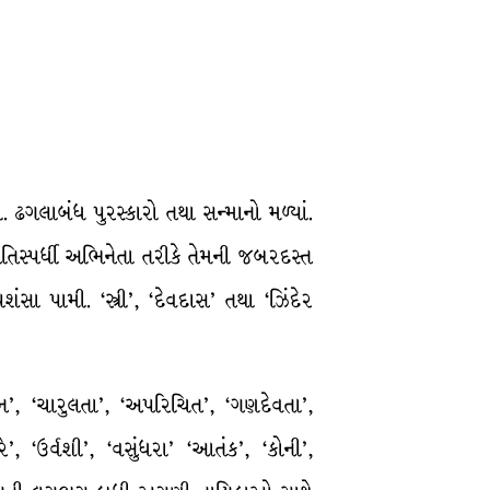
ી. ઢગલાબંધ પુરસ્કારો તથા સન્માનો મળ્યાં.
તિસ્પર્ધી અભિનેતા તરીકે તેમની જબરદસ્ત
સા પામી. ‘સ્ત્રી’, ‘દેવદાસ’ તથા ‘ઝિંદેર
જાન’, ‘ચારુલતા’, ‘અપરિચિત’, ‘ગણદેવતા’,
’, ‘ઉર્વશી’, ‘વસુંધરા’ ‘આતંક’, ‘કોની’,