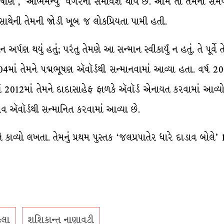
્ષુધિત પાષાણ’, ‘અભિમન્યુ’ વગેરેનો સમાવેશ થાય છે. આમ તો તે
 સાથેની તેમની જોડી ખૂબ જ લોકપ્રિયતા પામી હતી.
્માન અર્પણ થયું હતું; પરંતુ તેમણે આ સન્માન સ્વીકાર્યું ન હતું. તે પૂ
4માં તેમને પદ્મભૂષણ ઍવૉર્ડથી સન્માનવામાં આવ્યા હતા. વર્ષ 2008મ
2012માં તેમને દાદાસાહેફ ફાળકે ઍવૉર્ડ એનાયત કરવામાં આવ્યો હ
ૌરવ ઍવૉર્ડથી સન્માનિત કરવામાં આવ્યા છે.
 કાવ્યો લખતા. તેમનું પ્રથમ પુસ્તક ‘જલપ્રપાતેર ધારે દાડાવ બોલે’ 19
કલા
શશિકાન્ત નાણાવટી