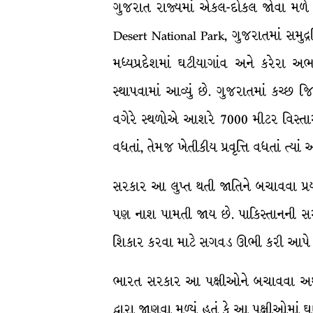
ગુજરાત રાજ્યમાં એકલ-દોકલ જોવા મળે છ
Desert National Park, ગુજરાતમાં સમુદ્ર
મધ્યપ્રદેશમાં ઘટીયાગાંવ અને કરેરા 
સ્થાપવામાં આવ્યું છે. ગુજરાતમાં કચ્છ જ
વગેરે સ્થળોએ આશરે 7000 મીટર વિસ્તારમા
વધતાં, તેમજ ખેતીકીય પ્રવૃત્તિ વધતાં ત
સરકાર આ લુપ્ત થતી જાતિને બચાવવા પ્ર
પણ નાશ પામતી જાય છે. પાકિસ્તાનની સર
શિકાર કરવા માટે સગવડ ઊભી કરી આપે છે. 
ભારત સરકાર આ પક્ષીઓને બચાવવા અથાગ પ
દ્વારા જાણવા મળ્યું હતું કે આ પક્ષીઓમા