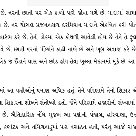
ે. નરની છાતી પર એક કાળો પટ્ટો જોવા મળે છે. માદામાં સામા
ોય છે. નર ઘોરાલ પ્રજનનકાળ દરમિયાન માદાને એકત્રિત કરી પોતાના
ંભ કરે છે. તેની ડોકમાં એક કોથળી આવેલી હોય છે તેને તે ફુલાવ
ફેલાવે છે. છાતી પરનાં પીંછાંને કાઢી નાખે છે અને ખૂબ અવાજ ક
 જ ઈંડાને ઘાસ અને છોડ હોય તેવા ખુલ્લા મેદાનમાં મૂકે છે. આ ઈંડ
નમાં આ પક્ષીઓનું પ્રમાણ અધિક હતું. તેને પરિણામે તેનો શિકા
 શિકારના શોખને સંતોષ્યો હતો. જેને પરિણામે હજારોની સંખ્યામાં
ે. ઐતિહાસિક નોંધ મુજબ આ પક્ષીની પંજાબ, હરિયાણા, ઉત્તરપ
્ટ્ર, કર્ણાટક અને તમિળનાડુમાં પણ વસાહત હતી, પરંતુ આજે રાજસ્થ