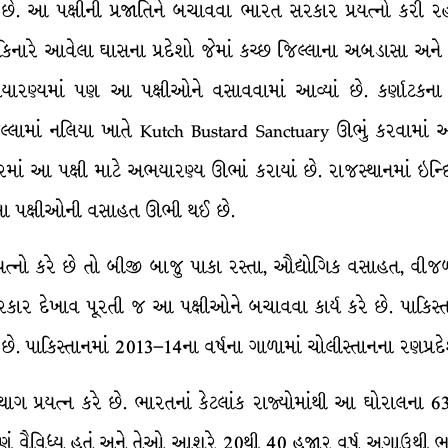
ે. આ પક્ષીની પ્રજાતિને બચાવવા ભારત સરકાર પ્રયત્નો કરી ર
કિનારે આવેલા ઘાસના પ્રદેશો જેમાં કચ્છ જિલ્લાના અબડાસા અને મ
અભયારણ્યમાં પણ આ પક્ષીઓને વસાવવામાં આવ્યાં છે. કર્ણાટકન
િલ્લામાં નલિયા ખાતે Kutch Bustard Sanctuary ઊભું કરવામાં આવ્
ં આ પક્ષી માટે અભયારણ્ય ઊભાં કરાયાં છે. રાજસ્થાનમાં ઇન્દિરા 
્યાં આ પક્ષીઓની વસાહત ઊભી થઈ છે.
યત્નો કરે છે તો બીજી બાજુ પાકા રસ્તા, ઔદ્યોગિક વસાહત, વ
કાર દેખાવ પૂરતી જ આ પક્ષીઓને બચાવવા કાર્ય કરે છે. પાકિ
પાકિસ્તાનમાં 2013–14ના વર્ષના ગાળામાં ચોલીસ્તાનના રણપ્રદેશમ
્રયત્ન કરે છે. ભારતનાં કેટલાંક રાજ્યોમાંથી આ ઘોરાલના 6
ં ઘણું વૈવિધ્ય હતું અને તેઓ આશરે 20થી 40 હજાર વર્ષ અગાઉથી ભા