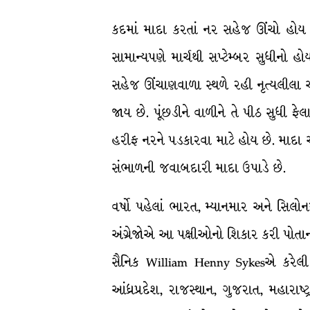
કદમાં માદા કરતાં નર સહેજ ઊંચો હોય છ
સામાન્યપણે માર્ચથી સપ્ટેમ્બર સુધીનો હ
સહેજ ઊંચાણવાળા સ્થળે રહી નૃત્યલીલા આર
જાય છે. પૂંછડીને વાળીને તે પીઠ સુધી 
હરીફ નરને પડકારવા માટે હોય છે. માદા એક
સંભાળની જવાબદારી માદા ઉપાડે છે.
વર્ષો પહેલાં ભારત, મ્યાનમાર અને સિલો
અંગ્રેજોએ આ પક્ષીઓનો શિકાર કરી પોતાના
સૈનિક William Henny Sykesએ કરેલી છ
આંધ્રપ્રદેશ, રાજસ્થાન, ગુજરાત, મહારાષ