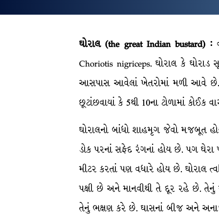
ઘોરાલ (the great Indian bustard) :
Choriotis nigriceps. ઘોરાલ કે ઘોરાડ સૂ
આસપાસ આવેલાં ખેતરોમાં મળી આવે છે. વ
છૂટાંછવાયાં કે 5થી 10ના ટોળામાં કોઈક વા
ઘોરાલનો બાંધો શાહમૃગ જેવો મજબૂત હોય છ
ડોક પરનાં સફેદ રંગનાં હોય છે. પગ ઘેરા
મીટર કરતાં પણ વધારે હોય છે. ઘોરાલ ત્
પક્ષી છે અને માનવીથી તે દૂર રહે છે. તેનુ
તેનું ભક્ષણ કરે છે. ઘાસનાં બીજ અને અન