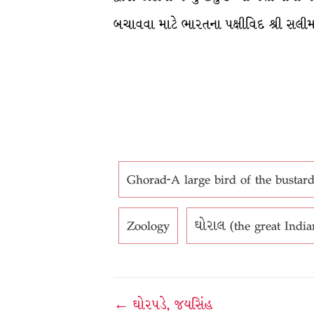
બચાવવા માટે ભારતના પક્ષીવિદ શ્રી સલીમઅલ
Ghorad-A large bird of the bustard 
Zoology
ઘોરાલ (the great India
Post
← ઘોરપડે, જયસિંહ