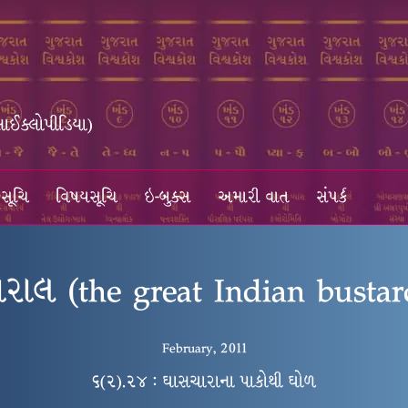
સાઈક્લોપીડિયા)
સૂચિ
વિષયસૂચિ
ઇ-બુક્સ
અમારી વાત
સંપર્ક
ોરાલ (the great Indian bustar
February, 2011
૬(૨).૨૪ : ઘાસચારાના પાકોથી ઘોળ