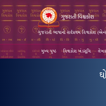
ગુજરાતી ભાષાનો સર્વપ્રથમ વિશ્વકોશ (એન્
મુખ્ય પૃષ્ઠ
વિશ્વકોશ ખંડસૂચિ
લેખક
ઘ