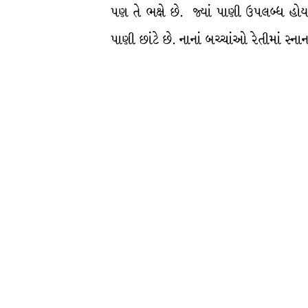
પણ તે ભક્ષે છે. જ્યાં પાણી ઉપલબ્ધ હોય
પાણી છાંટે છે. નાનાં બચ્ચાંઓ રેતીમાં સ