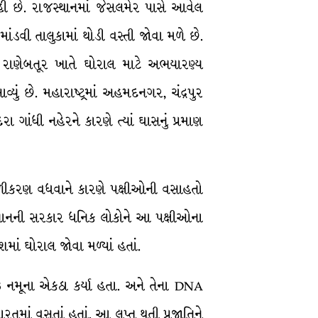
હી છે. રાજસ્થાનમાં જેસલમેર પાસે આવેલ
ાંડવી તાલુકામાં થોડી વસ્તી જોવા મળે છે.
ા રાણેબતૂર ખાતે ઘોરાલ માટે અભયારણ્ય
યું છે. મહારાષ્ટ્રમાં અહમદનગર, ચંદ્રપુર
ગાંધી નહેરને કારણે ત્યાં ઘાસનું પ્રમાણ
ીજળીકરણ વધવાને કારણે પક્ષીઓની વસાહતો
સ્તાનની સરકાર ધનિક લોકોને આ પક્ષીઓના
ાં ઘોરાલ જોવા મળ્યાં હતાં.
3 નમૂના એકઠા કર્યા હતા. અને તેના DNA
રતમાં વસતાં હતાં. આ લુપ્ત થતી પ્રજાતિને