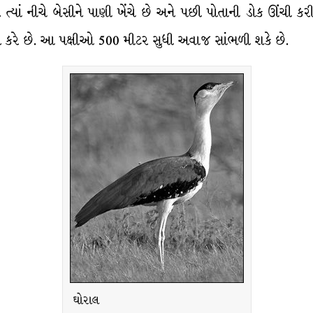
 ત્યાં નીચે બેસીને પાણી ખેંચે છે અને પછી પોતાની ડોક ઊંચી ક
્નાન કરે છે. આ પક્ષીઓ 500 મીટર સુધી અવાજ સાંભળી શકે છે.
ઘોરાલ