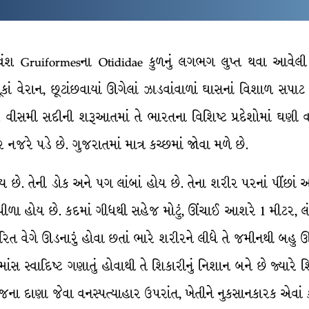
વંશ Gruiformesના Otididae કુળનું લગભગ લુપ્ત થવા આવેલી જ
કાં વેરાન, છૂટાંછવાયાં ઊગેલાં ઝાડવાંવાળાં ઘાસનાં વિશાળ સપાટ
ીસમી સદીની શરૂઆતમાં તે ભારતના વિશિષ્ટ પ્રદેશોમાં ઘણી વ
ર નજરે પડે છે. ગુજરાતમાં માત્ર કચ્છમાં જોવા મળે છે.
ે. તેની ડોક અને પગ લાંબાં હોય છે. તેના શરીર પરનાં પીંછાં આ
 પીળા હોય છે. કદમાં ગીધથી સહેજ મોટું, ઊંચાઈ આશરે 1 મીટર, લં
વરિત વેગે ઊડનારું હોવા છતાં ભારે શરીરને લીધે તે જમીનથી બહુ
ં માંસ સ્વાદિષ્ટ ગણાતું હોવાથી તે શિકારીનું નિશાન બને છે જ્યાર
ાજના દાણા જેવા વનસ્પત્યાહાર ઉપરાંત, ખેતીને નુકસાનકારક એવાં ક