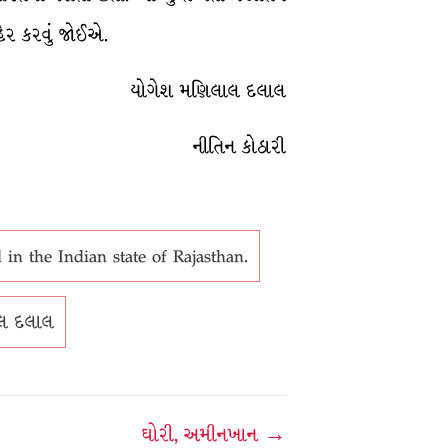
હેર કરવું જોઈએ.
યોગેશ મણિલાલ દલાલ
નીતિન કોઠારી
in the Indian state of Rajasthan.
લ દલાલ
ઘોરી, અમીનખાન →