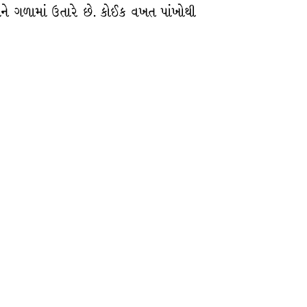
રીને ગળામાં ઉતારે છે. કોઈક વખત પાંખોથી