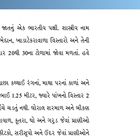
ાતનું એક ભારતીય પક્ષી. શાસ્ત્રીય નામ
 મેદાન, ખાડાટેકરાવાળા વિસ્તારો અને તેની
ાર 20થી 30ના ટોળામાં જોવા મળતાં. હવે
છા કથ્થાઈ રંગનાં, માથા પરનાં કાળાં અને
બાઈ 1.25 મીટર, જ્યારે પાંખનો વિસ્તાર 2
 ઊંચે ચડતું નથી. ઘોરાલ શરમાળ અને બીકણ
ે શિયાળ, કૂતરા, ઘો અને ગરુડ જેવાં પ્રાણીઓ
ીટકો, સરીસૃપો અને ઉંદર જેવાં પ્રાણીઓને