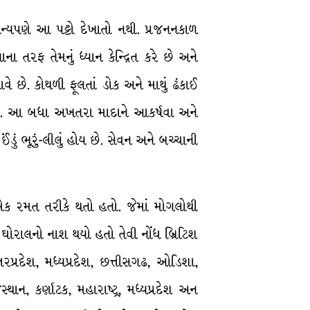
ન્યપણે આ પટ્ટો દેખાતો નથી. પ્રજનનકાળ
 તરફ તેમનું ધ્યાન કેન્દ્રિત કરે છે અને
ે છે. કોથળી ફૂલતાં ડોક અને માથું ઢંકાઈ
રે છે. આ બધા અખતરા માદાને આકર્ષવા અને
ું ભૂરું-લીલું હોય છે. સેવન અને બચ્ચાની
ર એક રમત તરીકે થતો હતો. જેમાં મોગલોથી
 ઘોરાલનો નાશ થયો હતો તેવી નોંધ બ્રિટિશ
્રદેશ, મધ્યપ્રદેશ, છત્તીસગઢ, ઓડિશા,
ાન, કર્ણાટક, મહારાષ્ટ્ર, મધ્યપ્રદેશ અન