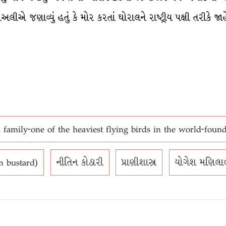
ીએ જણાવ્યું હતું કે મોર કરતાં ઘોરાલને રાષ્ટ્રીય પક્ષી તરીકે જા
family-one of the heaviest flying birds in the world-found 
n bustard)
નીતિન કોઠારી
પ્રાણીશાસ્ત્ર
યોગેશ મણિલા