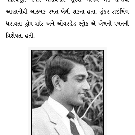
આસાનીથી આક્રમક રમત ખેલી શકતા હતા. સુંદર ટાઇમિંગ
ધરાવતા ડ્રૉપ શૉટ અને ઓવરહેડ સ્ટ્રોક એ એમની રમતની
વિશેષતા હતી.