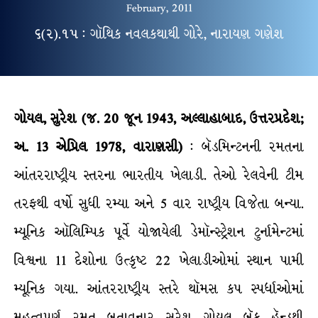
February, 2011
૬(૨).૧૫ : ગૉથિક નવલકથાથી ગોરે, નારાયણ ગણેશ
ગોયલ, સુરેશ (જ. 20 જૂન 1943, અલ્લાહાબાદ, ઉત્તરપ્રદેશ;
અ. 13 એપ્રિલ 1978, વારાણસી)
: બૅડમિન્ટનની રમતના
આંતરરાષ્ટ્રીય સ્તરના ભારતીય ખેલાડી. તેઓ રેલવેની ટીમ
તરફથી વર્ષો સુધી રમ્યા અને 5 વાર રાષ્ટ્રીય વિજેતા બન્યા.
મ્યૂનિક ઑલિમ્પિક પૂર્વે યોજાયેલી ડેમૉન્સ્ટ્રેશન ટુર્નામેન્ટમાં
વિશ્વના 11 દેશોના ઉત્કૃષ્ટ 22 ખેલાડીઓમાં સ્થાન પામી
મ્યૂનિક ગયા. આંતરરાષ્ટ્રીય સ્તરે થૉમસ કપ સ્પર્ધાઓમાં
મહત્વપૂર્ણ રમત બતાવનાર સુરેશ ગોયલ બૅક હૅન્ડથી