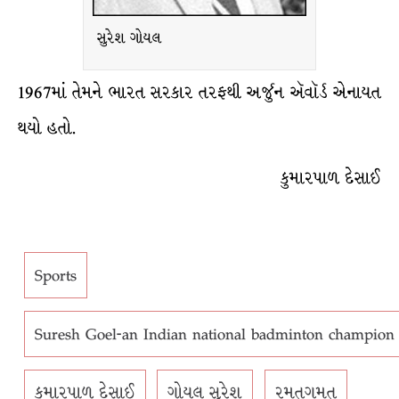
સુરેશ ગોયલ
1967માં તેમને ભારત સરકાર તરફથી અર્જુન ઍવૉર્ડ એનાયત
થયો હતો.
કુમારપાળ દેસાઈ
Sports
Suresh Goel-an Indian national badminton champion a
કુમારપાળ દેસાઈ
ગોયલ સુરેશ
રમતગમત