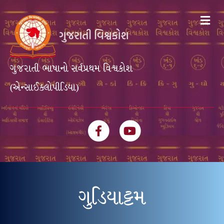
Me
ગુજરાતી ભાષાનો સર્વપ્રથમ વિશ્વકોશ
(એન્સાઈક્લોપીડિયા)
Facebook
Youtube
ગુડિયાટ્ટમ