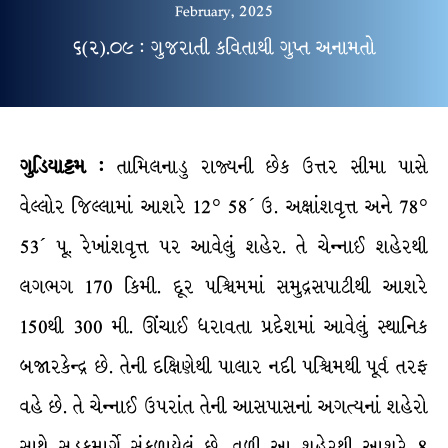
February, 2025
૬(૨).૦૯ : ગુજરાતી કવિતાથી ગુપ્ત અનામતો
ગુડિયાટ્ટમ :
તામિલનાડુ રાજ્યની છેક ઉત્તર સીમા પાસે
વેલ્લોર જિલ્લામાં આશરે 12° 58´ ઉ. અક્ષાંશવૃત્ત અને 78°
53´ પૂ. રેખાંશવૃત્ત પર આવેલું શહેર. તે ચેન્નાઈ શહેરથી
લગભગ 170 કિમી. દૂર પશ્ચિમમાં સમુદ્રસપાટીથી આશરે
150થી 300 મી. ઊંચાઈ ધરાવતા પ્રદેશમાં આવેલું સ્થાનિક
બજારકેન્દ્ર છે. તેની દક્ષિણેથી પાલાર નદી પશ્ચિમથી પૂર્વ તરફ
વહે છે. તે ચેન્નાઈ ઉપરાંત તેની આસપાસનાં અગત્યનાં શહેરો
સાથે સડકમાર્ગે સંકળાયેલું છે. વળી આ શહેરથી આશરે 8