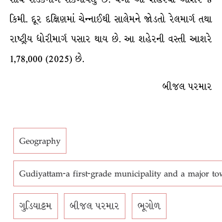
કિમી. દૂર દક્ષિણમાં ચેન્નાઈથી સાલેમને જોડતો રેલમાર્ગ તથા
રાષ્ટ્રીય ધોરીમાર્ગ પસાર થાય છે. આ શહેરની વસ્તી આશરે
1,78,000 (2025) છે.
બીજલ પરમાર
Geography
Gudiyattam-a first-grade municipality and a major tow
ગુડિયાટ્ટમ
બીજલ પરમાર
ભૂગોળ