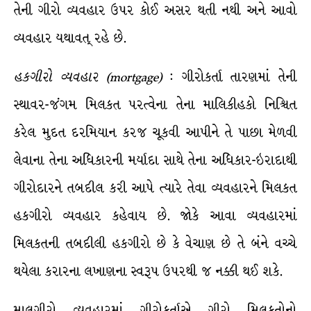
તેની ગીરો વ્યવહાર ઉપર કોઈ અસર થતી નથી અને આવો
વ્યવહાર યથાવત્ રહે છે.
હકગીરો
વ્યવહાર
(mortgage)
: ગીરોકર્તા તારણમાં તેની
સ્થાવર-જંગમ મિલકત પરત્વેના તેના માલિકીહકો નિશ્ચિત
કરેલ મુદત દરમિયાન કરજ ચૂકવી આપીને તે પાછા મેળવી
લેવાના તેના અધિકારની મર્યાદા સાથે તેના અધિકાર-ઇરાદાથી
ગીરોદારને તબદીલ કરી આપે ત્યારે તેવા વ્યવહારને મિલકત
હકગીરો વ્યવહાર કહેવાય છે. જોકે આવા વ્યવહારમાં
મિલકતની તબદીલી હકગીરો છે કે વેચાણ છે તે બંને વચ્ચે
થયેલા કરારના લખાણના સ્વરૂપ ઉપરથી જ નક્કી થઈ શકે.
માલગીરો વ્યવહારમાં ગીરોકર્તાએ ગીરો મિલકતોનો