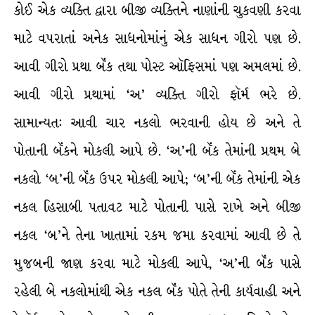
કોઈ એક વ્યક્તિ દ્વારા બીજી વ્યક્તિને નાણાંની ચુકવણી કરવા
માટે વપરાતાં અનેક સાધનોમાંનું એક સાધન ગીરો પણ છે.
આવી ગીરો પ્રથા બૅંક તથા પોસ્ટ ઑફિસમાં પણ અમલમાં છે.
આવી ગીરો પ્રથામાં ‘અ’ વ્યક્તિ ગીરો ફૉર્મ ભરે છે.
સામાન્યત: આવી ચાર નકલો ભરવાની હોય છે અને તે
પોતાની બૅંકને મોકલી આપે છે. ‘અ’ની બૅંક તેમાંની પ્રથમ બે
નકલો ‘બ’ની બૅંક ઉપર મોકલી આપે; ‘બ’ની બૅંક તેમાંની એક
નકલ હિસાબી પતાવટ માટે પોતાની પાસે રાખે અને બીજી
નકલ ‘બ’ને તેના ખાતામાં રકમ જમા કરવામાં આવી છે તે
મુજબની જાણ કરવા માટે મોકલી આપે, ‘અ’ની બૅંક પાસે
રહેલી બે નકલોમાંથી એક નકલ બૅંક પોતે તેની કાર્યવાહી અને