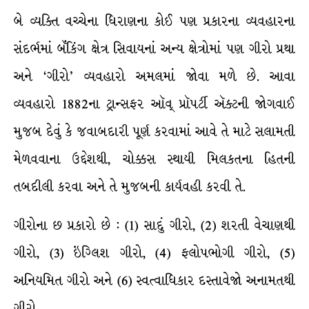
બે વ્યક્તિ વચ્ચેના ધિરાણના કોઈ પણ પ્રકારના વ્યવહારના
સંદર્ભમાં બૅંકિંગ ક્ષેત્ર સિવાયનાં અન્ય ક્ષેત્રોમાં પણ ગીરો પ્રથા
અને ‘ગીરો’ વ્યવહારો અમલમાં જોવા મળે છે. આવા
વ્યવહારો 1882ના ટ્રાન્સફર ઑવ્ પ્રૉપર્ટી ઍક્ટની જોગવાઈ
મુજબ દેવું કે જવાબદારી પૂર્ણ કરવામાં આવે તે માટે સલામતી
મેળવવાના ઉદ્દેશથી, ચોક્કસ સ્થાયી મિલકતના હિતની
તબદીલી કરવા અને તે મુજબની કાર્યવહી કરવી તે.
ગીરોના છ પ્રકારો છે : (1) સાદું ગીરો, (2) શરતી વેચાણથી
ગીરો, (3) ઇંગ્લિશ ગીરો, (4) ફલોપભોગી ગીરો, (5)
અનિયમિત ગીરો અને (6) સ્વત્વાધિકાર દસ્તાવેજો અનામતથી
ગીરો.