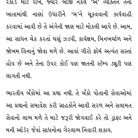
રેકૉર્ડ માટે રાખે, જ્યારે બીજી નકલ ‘અ’ વ્યક્તિને તેના
ખાતામાંથી નાણાં ઉધારીને ‘બ’ને ચૂકવવાની કાર્યવાહી
કરવામાં આવી છે તે અંગેની જાણ માટે મોકલી આપે છે. આમ,
આ સાધન ચેક કરતાં ઘણું ઝડપી, કાર્યક્ષમ, બિનખર્ચાળ અને
જોખમ વિનાનું જોવા મળે છે. આવાં ગીરો ફૉર્મ અત્યંત સસ્તાં
હોય છે અને તેના ઉપર કોઈ પણ જાતની સ્ટૅમ્પ ડ્યૂટી પણ
લાગતી નથી.
ભારતીય બૅંકોમાં આ પ્રથા નથી. તે બૅંકો પોતાની સેવાઓમાં
આ પ્રથાનો સમાવેશ કરી ગ્રાહકોને આવી સરળ અને સલામત
સેવાનો લાભ મળે તે માટે જરૂરી જોગવાઈ કરે તો ડ્રાફ્ટ અને
મની ઑર્ડર જેવાં સાધનોના ગેરલાભ નિવારી શકાય.