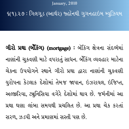
January, 2010
૬(૧).૨૭ : ગિલગૂડ (આર્થર) જ્હૉનથી ગુગનહાઇમ મ્યુઝિયમ
ગીરો પ્રથા (બૅંકિંગ) (mortgage) :
બૅકિંગ ક્ષેત્રના સંદર્ભમાં
નાણાંની ચુકવણી માટે વપરાતું સાધન. બૅંકિંગ વ્યવહાર માટેના
ચેકના ઉપયોગને સ્થાને ગીરો પ્રથા દ્વારા નાણાંની ચુકવણી
યુરોપના કેટલાક દેશોમાં તેમજ જાપાન, ઇઝરાયલ, ઇજિપ્ત,
અલ્જીરિયા, ટ્યુનિસિયા વગેરે દેશોમાં થાય છે. જર્મનીમાં આ
પ્રથા ઘણા લાંબા સમયથી પ્રચલિત છે. આ પ્રથા ચેક કરતાં
સરળ, ઝડપી અને પ્રમાણમાં સસ્તી પણ છે.