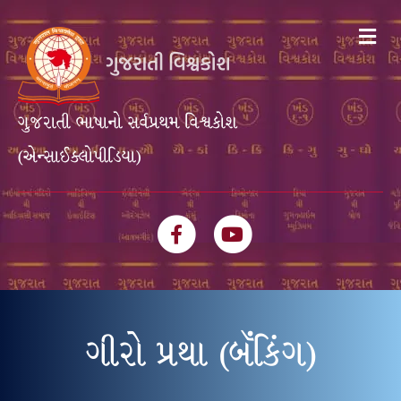
Me
ગુજરાતી ભાષાનો સર્વપ્રથમ વિશ્વકોશ
(એન્સાઈક્લોપીડિયા)
Facebook
Youtube
ગીરો પ્રથા (બૅંકિંગ)