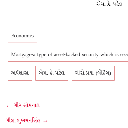
એમ. કે. પટેલ
Economics
Mortgage-a type of asset-backed security which is se
અર્થશાસ્ત્ર
એમ. કે. પટેલ
ગીરો પ્રથા (બૅંકિંગ)
Post
← ગીર સોમનાથ
navigation
ગીલ, શુભમનસિંહ →