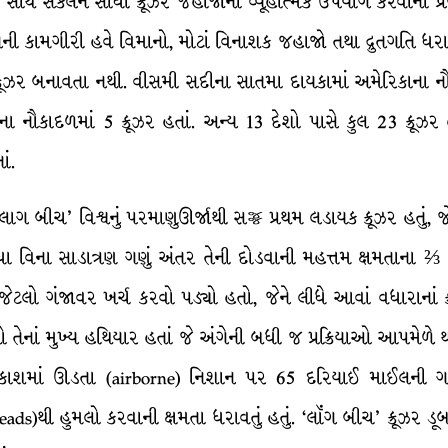
સાથે સંકલન સાધી ક્રૂઝર જહાજોનો વ્યૂહાત્મક ઉપયોગ કરવાના પ્ર
ાગની કામગીરી હવે વિમાનો, મોટાં વિનાશક જહાજો તથા દ્રુતગતિ ધ
 ક્રૂઝર બનાવતા નથી. વીસમી સદીના સાતમા દાયકામાં અમેરિકાના નૌક
 નૌકાદળમાં 5 ક્રૂઝર હતાં. અન્ય 13 દેશો પાસે કુલ 23 ક્રૂઝર
ાં.
. લાગ બીચ’ વિશ્વનું પરમાણુઊર્જાથી સજ્જ પ્રથમ લડાયક ક્રૂઝર હતુ
ા સાડાત્રણ ગણું અંતર તેની દોડવાની મહત્તમ ક્ષમતાના ⅔ જેટ
જેટલો ગંજાવર ખર્ચ કરવો પડ્યો હતો, જેને લીધે આવાં વધારાના
ાસ્ત્રો તેનાં મુખ્ય હથિયાર હતાં જે અંગેની બધી જ પ્રક્રિયાઓ આપમેળ
ાશમાં ઊડતા (airborne) નિશાન પર 65 દરિયાઈ માઈલની ગતિ
ds)થી હુમલો કરવાની ક્ષમતા ધરાવતું હતું. ‘લૉંગ બીચ’ ક્રૂઝર ડૂબકનૌક