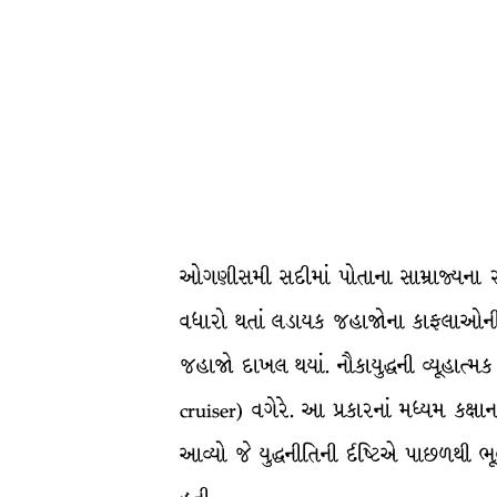
ઓગણીસમી સદીમાં પોતાના સામ્રાજ્યના રક્
વધારો થતાં લડાયક જહાજોના કાફલાઓની પ
જહાજો દાખલ થયાં. નૌકાયુદ્ધની વ્યૂહાત્મ
cruiser) વગેરે. આ પ્રકારનાં મધ્યમ કક્
આવ્યો જે યુદ્ધનીતિની ર્દષ્ટિએ પાછળથી ભૂ