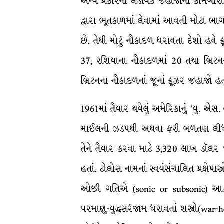
અન્ય પ્રકારનાં લડાયક જહાજોની કામગીરી 
દ્વારા ભૂતકાળમાં લેવામાં આવતી મોટા ભ
છે. તેથી મોટું નૌકાદળ ધરાવતા દેશો હવે
37, રશિયાના નૌકાદળમાં 20 તથા બ્રિટનના
બ્રિટનના નૌકાદળનાં જૂનાં ક્રૂઝર જહાજો હત
1961માં તૈયાર થયેલું અમેરિકાનું ‘યુ. એસ
માઈલની ઝડપથી અથવા ફરી બળતણ લીધા વિન
તેને તૈયાર કરવા માટે 3,320 લાખ ડૉલર 
હતાં. ટોલોસ નામનાં સ્વયંસંચાલિત પ્રક્ષેપ
ઓછી ગતિએ (sonic or subsonic) આક
પરમાણુ-યુદ્ધસરંજામ ધરાવતાં શસ્ત્રો(war-hea