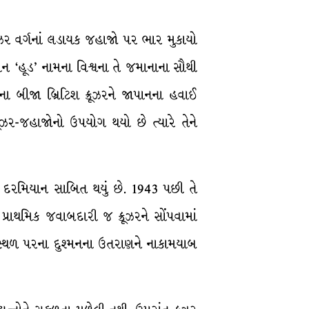
રૂઝર વર્ગનાં લડાયક જહાજો પર ભાર મુકાયો
યાન ‘હૂડ’ નામના વિશ્વના તે જમાનાના સૌથી
મના બીજા બ્રિટિશ ક્રૂઝરને જાપાનના હવાઈ
ૂઝર-જહાજોનો ઉપયોગ થયો છે ત્યારે તેને
દ્ધ દરમિયાન સાબિત થયું છે. 1943 પછી તે
 પ્રાથમિક જવાબદારી જ ક્રૂઝરને સોંપવામાં
ળસ્થળ પરના દુશ્મનના ઉતરાણને નાકામયાબ