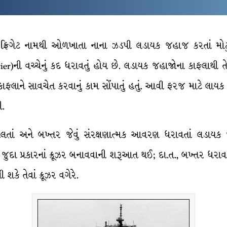
 ફ્રિગેટ નામથી ઓળખાતા નાના ઝડપી લડાયક જહાજ કરતાં મોટ
)ની વચ્ચેનું કદ ધરાવતું હોય છે. લડાયક જહાજોના કાફલાથી તેને છ
ાફલાને સાવચેત કરવાનું કામ સોંપાતું હતું. આવી ફરજ માટે લા
ી.
ં અને બખ્તર જેવું સંરક્ષણાત્મક આવરણ ધરાવતાં લડાયક જહા
ુદા પ્રકારનાં ક્રૂઝર બનાવવાની શરૂઆત થઈ; દા.ત., બખ્તર ધરાવતા
શકે તેવાં ક્રૂઝર વગેરે.