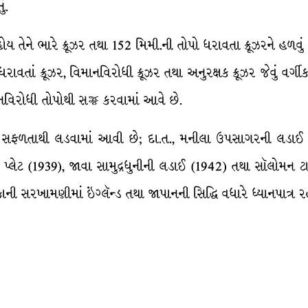
ું.
પો હોય તેને ભારે ક્રૂઝર તથા 152 મિમી.ની તોપો ધરાવતા ક્રૂઝરને હળવુ
ો ધરાવતાં ક્રૂઝર, વિમાનવિરોધી ક્રૂઝર તથા અનુરક્ષક ક્રૂઝર જેવું વર્
િમાનવિરોધી તોપોથી સજ્જ કરવામાં આવે છે.
સફળતાથી લડવામાં આવી છે; દા.ત., મનીલા ઉપસાગરની લડાઈ (1
ર પ્લેટ (1939), જાવા સામુદ્રધુનીની લડાઈ (1942) તથા સૉલોમન
ાની સરખામણીમાં ઇંગ્લૅન્ડ તથા જાપાનની સિદ્ધિ વધારે ધ્યાનપાત્ર ર