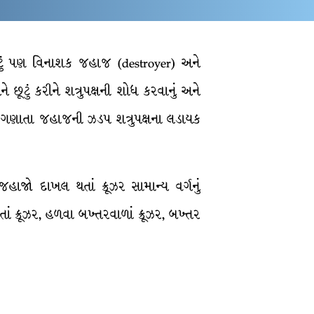
ું પણ વિનાશક જહાજ (destroyer) અને
ૂટું કરીને શત્રુપક્ષની શોધ કરવાનું અને
યક ગણાતા જહાજની ઝડપ શત્રુપક્ષના લડાયક
જો દાખલ થતાં ક્રૂઝર સામાન્ય વર્ગનું
ં ક્રૂઝર, હળવા બખ્તરવાળાં ક્રૂઝર, બખ્તર