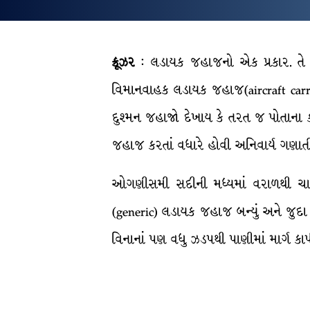
ક્રૂઝર
: લડાયક જહાજનો એક પ્રકાર. તે
વિમાનવાહક લડાયક જહાજ(aircraft carrier
દુશ્મન જહાજો દેખાય કે તરત જ પોતાના ક
જહાજ કરતાં વધારે હોવી અનિવાર્ય ગણાત
ઓગણીસમી સદીની મધ્યમાં વરાળથી ચાલતા
(generic) લડાયક જહાજ બન્યું અને જુદા જ
વિનાનાં પણ વધુ ઝડપથી પાણીમાં માર્ગ કાપી 