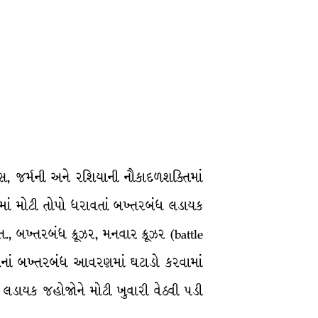
ન્સ, જર્મની અને રશિયાની નૌકાદળશક્તિમાં
માં મોટી તોપો ધરાવતાં બખ્તરબંધ લડાયક
, બખ્તરબંધ ક્રૂઝર, મનવાર ક્રૂઝર (battle
 તેમનાં બખ્તરબંધ આવરણમાં ઘટાડો કરવામાં
રનાં લડાયક જહોજોને મોટી ખુવારી વેઠવી પડી