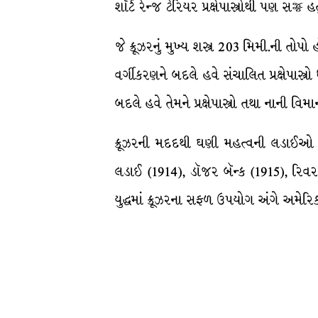
શૉર્ટ રેન્જ ટેરિયર પ્રક્ષેપાસ્ત્રોથી પણ સજ્જ હત
જે ક્રૂઝરનું મુખ્ય શસ્ત્ર 203 મિમી.ની તો
વર્ગીકરણને બદલે હવે સંચાલિત પ્રક્ષેપાસ્ત્ર
બદલે હવે તેમને પ્રક્ષેપાસ્ત્રો તથા નાની વ
ક્રૂઝરની મદદથી ઘણી મહત્વની લડાઈઓ 
લડાઈ (1914), ડૉજર બૅન્ક (1915), રિવ
યુદ્ધમાં ક્રૂઝરના સફળ ઉપયોગ અંગે અમેરિક