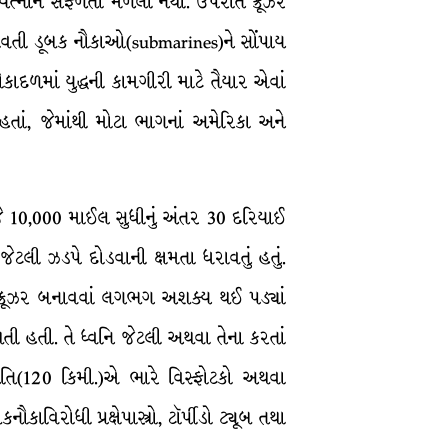
યત્નોને સફળતા મળેલી નથી. ઉપરાંત ક્રૂઝર
રાવતી ડૂબક નૌકાઓ(submarines)ને સોંપાય
ાદળમાં યુદ્ધની કામગીરી માટે તૈયાર એવાં
 હતાં, જેમાંથી મોટા ભાગનાં અમેરિકા અને
ં, જે 10,000 માઈલ સુધીનું અંતર 30 દરિયાઈ
લી ઝડપે દોડવાની ક્ષમતા ધરાવતું હતું.
ં ક્રૂઝર બનાવવાં લગભગ અશક્ય થઈ પડ્યાં
ે થતી હતી. તે ધ્વનિ જેટલી અથવા તેના કરતાં
(120 કિમી.)એ ભારે વિસ્ફોટકો અથવા
ાવિરોધી પ્રક્ષેપાસ્ત્રો, ટૉર્પીડો ટ્યૂબ તથા