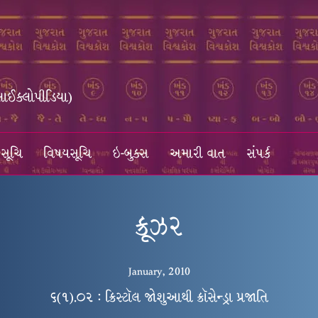
સાઈક્લોપીડિયા)
સૂચિ
વિષયસૂચિ
ઇ-બુક્સ
અમારી વાત
સંપર્ક
ક્રૂઝર
January, 2010
૬(૧).૦૨ : ક્રિસ્ટૉલ જોશુઆથી ક્રૉસેન્ડ્રા પ્રજાતિ