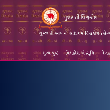
ગુજરાતી ભાષાનો સર્વપ્રથમ વિશ્વકોશ (એન્
મુખ્ય પૃષ્ઠ
વિશ્વકોશ ખંડસૂચિ
લેખક