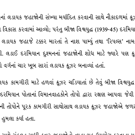
ઓનાં લડાયક જહાજોની સંખ્યા મર્યાદિત કરવાની સાથે નૌકાદળમાં ક્
ઝરનો વિકાસ કરવામાં આવ્યો; પરંતુ બીજા વિશ્વયુદ્ધ (1939-45) દરમિ
્ક’ લડાયક જહાજે ટક્કર મારતાં તે નાશ પામ્યું તથા ‘રિપલ્સ’ ના
 લડાઈ દરમિયાન દુશ્મનનાં જહાજોની શોધ માટે જ્યારે પણ ક્ર
વર્ગનાં ચાર ખૂબ સારાં લડાયક ક્રૂઝર બનાવ્યાં હતાં.
ક કામગીરી માટે હળવાં ક્રૂઝર ચડિયાતાં છે તેવું બીજા વિશ્વયુ
વહી દરમિયાન પોતાનાં વિમાનવાહકોને તોપો દ્વારા રક્ષણ આપવા જેવી
પરની તોપોને પૂરક કામગીરી સાથોસાથ લડાયક ક્રૂઝર જહાજોએ જ
 હુમલા કર્યા હતા.