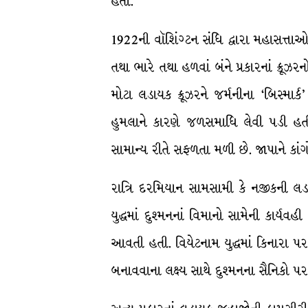
હતી.
1922ની વૉશિંગ્ટન સંધિ દ્વારા મહાસત્તા
તથા ભારે તથા હળવાં બંને પ્રકારનાં ક્રૂ
મોટા લડાયક ક્રૂઝરને જર્મનીના ‘બિસ્માર
હુમલાને કારણે જળસમાધિ લેવી પડી હતી.
સામાન્ય રીતે સફળતા મળી છે. જાપાને કાંગો 
રાત્રિ દરમિયાન સામસામી કે નજીકની લડાય
યુદ્ધમાં દુશ્મનનાં વિમાનો સામેની કાર્ય
આવતી હતી. વિયેટનામ યુદ્ધમાં કિનારા 
બનાવવાના લક્ષ્ય સાથે દુશ્મનના સૈનિકો પર