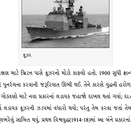
ક્રૂઝર
ષણ માટે બ્રિટન પાસે ક્રૂઝરનો મોટો કાફલો હતો. 1900 સુધી ફ્રા
ુનર્રચના કરવાની જરૂરિયાત ઊભી થઈ. તેને કારણે યુદ્ધની હરોળ
ક ગોઠવણો માટે નવા પ્રકારનાં લડાયક જહાજો દાખલ થતાં ગયાં; દા.ત.
ષાનાં લડાયક ક્રૂઝરની ઝડપમાં વધારો થયો; પરંતુ તેમ કરવા જતાં
લભરેલું સાબિત થયું. પ્રથમ વિશ્વયુદ્ધ(1914-18)માં આ બંને પ્રકા