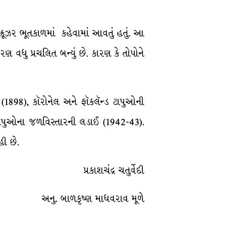
ં ક્રૂઝર ભૂતકાળમાં કહેવામાં આવતું હતું. આ
ગીકરણ વધુ પ્રચલિત બન્યું છે. કારણ કે તોપોને
898), કૉરોનેલ અને ફૉકલૅન્ડ ટાપુઓની
 ટાપુઓના જળવિસ્તારની લડાઈ (1942-43).
હી છે.
પ્રકાશચંદ્ર ચતુર્વેદી
અનુ. બાળકૃષ્ણ માધવરાવ મૂળે