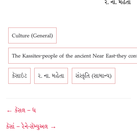
ર. ના. મહેતા
Culture (General)
The Kassites-people of the ancient Near East-they con
કૅસાઇટ
ર. ના. મહેતા
સંસ્કૃતિ (સામાન્ય)
Post
← કૅસલ – ધ
navigation
કૅસાં – રેને-સૅમ્યુઅલ →