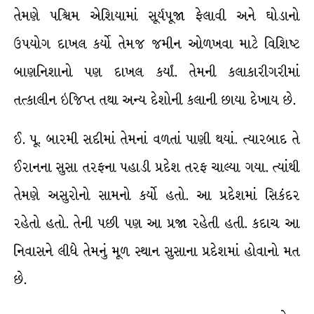
તેમણે પશ્ચિમ એશિયામાં સૂર્યપૂજા ફેલાવી અને ઘોડાનો
ઉપયોગ દાખલ કર્યો તેમજ જમીન ઓળખવા માટે વિશિષ્ટ
બાણનિશાનો પણ દાખલ કર્યાં. તેમની કલાકારીગરીમાં
તત્કાલીન ઇજિપ્ત તથા અન્ય દેશોની કલાની છાયા દેખાય છે.
ઈ. પૂ. બારમી સદીમાં તેમનાં વળતાં પાણી થયાં. ત્યારબાદ તે
ઈરાનના સુસા તરફના પહાડી પ્રદેશ તરફ ચાલ્યા ગયા. ત્યાંથી
તેમણે અસુરોનો સામનો કર્યો હતો. આ પ્રદેશમાં સિકંદર
રહેતો હતો. તેની પછી પણ આ પ્રજા રહેતી હતી. કદાચ આ
નિવાસને લીધે તેમનું મૂળ સ્થાન સુસાના પ્રદેશમાં હોવાનો મત
છે.