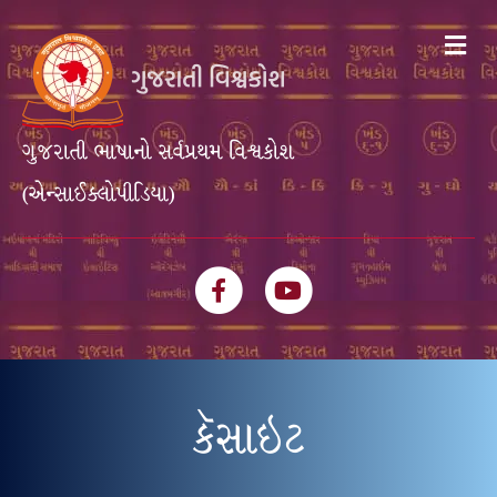
Me
ગુજરાતી ભાષાનો સર્વપ્રથમ વિશ્વકોશ
(એન્સાઈક્લોપીડિયા)
Facebook
Youtube
કૅસાઇટ