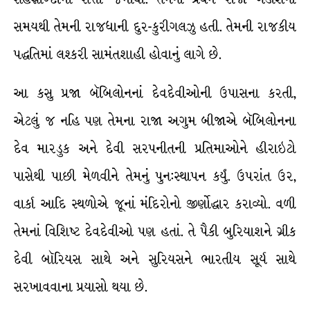
સમયથી તેમની રાજધાની દુર-કુરીગલઝુ હતી. તેમની રાજકીય
પદ્ધતિમાં લશ્કરી સામંતશાહી હોવાનું લાગે છે.
આ કસુ પ્રજા બૅબિલોનનાં દેવદેવીઓની ઉપાસના કરતી,
એટલું જ નહિ પણ તેમના રાજા અગુમ બીજાએ બૅબિલોનના
દેવ મારડુક અને દેવી સરપનીતની પ્રતિમાઓને હીરાઇટો
પાસેથી પાછી મેળવીને તેમનું પુન:સ્થાપન કર્યું. ઉપરાંત ઉર,
વાર્કા આદિ સ્થળોએ જૂનાં મંદિરોનો જીર્ણોદ્ધાર કરાવ્યો. વળી
તેમનાં વિશિષ્ટ દેવદેવીઓ પણ હતાં. તે પૈકી બુરિયાશને ગ્રીક
દેવી બૉરિયસ સાથે અને સુરિયસને ભારતીય સૂર્ય સાથે
સરખાવવાના પ્રયાસો થયા છે.