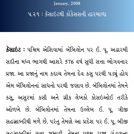
January, 2008
૫.૨૧ : કૅસાઇટથી કૉકેસસની હારમાળા
કૅસાઇટ :
પશ્ચિમ એશિયામાં બૅબિલોન પર ઈ. પૂ. અઢારમી
સદીના મધ્ય ભાગથી આશરે 576 વર્ષ સુધી સત્તા ભોગવનાર
પ્રજા. આ પ્રજાનું નામ કદાચ તેમના દેવ કસુ પરથી પડ્યું હોય
એમ બૅબિલોનનાં સાધનો પરથી જણાય છે. બૅબિલોનમાં તેમને
કસુ, અસુરમાં કસી અને ગ્રીક લેખકો કોસઇઓઈ તરીકે
ઓળખે છે. બૅબિલોનમાં તેમના ઉલ્લેખ ઈ. પૂ. ત્રીજી
સહસ્રાબ્દીથી મળે છે. પરંતુ તેમણે આ પ્રદેશ પર ઈ. પૂ. બીજી
સહસ્રાબ્દીમાં સત્તા જમાવી. તેમના પ્રથમ રાજા ગંડાશના