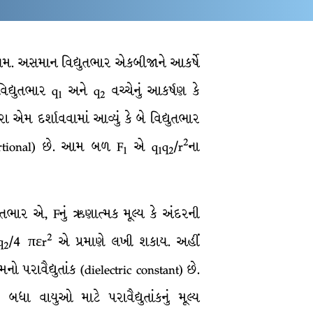
નિયમ. અસમાન વિદ્યુતભાર એકબીજાને આકર્ષે
વિદ્યુતભાર q
અને q
વચ્ચેનું આકર્ષણ કે
1
2
રા એમ દર્શાવવામાં આવ્યું કે બે વિદ્યુતભાર
2
portional) છે. આમ બળ F
એ q
q
/r
ના
1
1
2
ુતભાર એ, Fનું ઋણાત્મક મૂલ્ય કે અંદરની
2
q
/4 πεr
એ પ્રમાણે લખી શકાય. અહીં
2
મનો પરાવૈદ્યુતાંક (dielectric constant) છે.
ા વાયુઓ માટે પરાવૈદ્યુતાંકનું મૂલ્ય