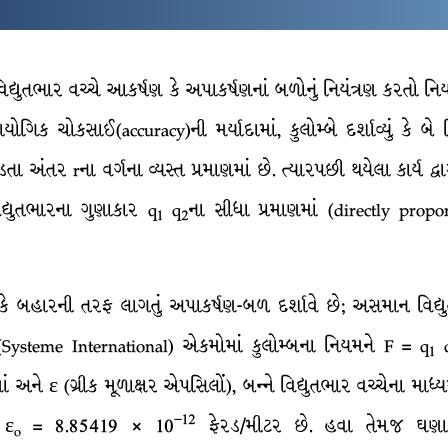
િદ્યુતભાર વચ્ચે આકર્ષણ કે અપાકર્ષણનાં બળોનું નિયંત્રણ કરતો 
યોગિક ચોકસાઈ(accuracy)ની મર્યાદામાં, કુલોમ્બે દર્શાવ્યું કે બે 
તા અંતર rના વર્ગના વ્યસ્ત પ્રમાણમાં છે. ત્યારપછી થયેલા કાર્ય દ્વા
દ્યુતભારના ગુણાકાર q
q
ના સીધા પ્રમાણમાં (directly pro
1
2
ય કે બહારની તરફ લાગતું અપાકર્ષણ-બળ દર્શાવે છે; અસમાન વિદ્ય
ysteme International) એકમોમાં કુલોમ્બના નિયમને F = q
1
ાં અને ε (ગ્રીક મૂળાક્ષર એપસિલોં), બન્ને વિદ્યુતભાર વચ્ચેના માધ્ય
–
12
 ε
= 8.85419 × 10
ફેરડ/મીટર છે. હવા તેમજ ઘણા બધ
o