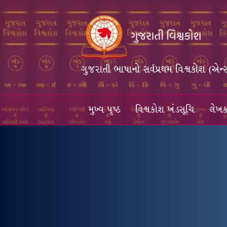
ગુજરાતી ભાષાનો સર્વપ્રથમ વિશ્વકોશ (એન્
મુખ્ય પૃષ્ઠ
વિશ્વકોશ ખંડસૂચિ
લેખક