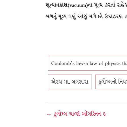
શૂન્યાવકાશ(vacuum)ના મૂલ્ય કરતાં સહેજ 
બળનું મૂલ્ય ઘણું ઓછું મળે છે. ઉદાહરણ તરી
Coulomb's law-a law of physics that
એરચ મા. બલસારા
કુલોમ્બનો નિ
Post
← કુલોમ્બ ચાર્લ્સ ઑગસ્તિન દ
navigation