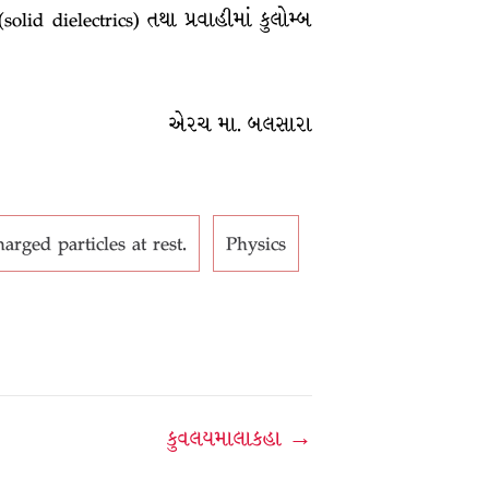
lid dielectrics) તથા પ્રવાહીમાં કુલોમ્બ
એરચ મા. બલસારા
rged particles at rest.
Physics
કુવલયમાલાકહા →