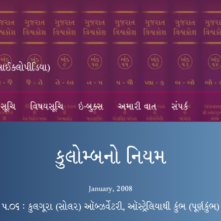
સાઈક્લોપીડિયા)
સૂચિ
વિષયસૂચિ
ઇ-બુક્સ
અમારી વાત
સંપર્ક
કુલોમ્બનો નિયમ
January, 2008
૫.૦૬ : કુલગૂરા (સોલર) ઑબ્ઝર્વેટરી, ઑસ્ટ્રેલિયાથી કુંભ (પૂર્ણકુંભ)