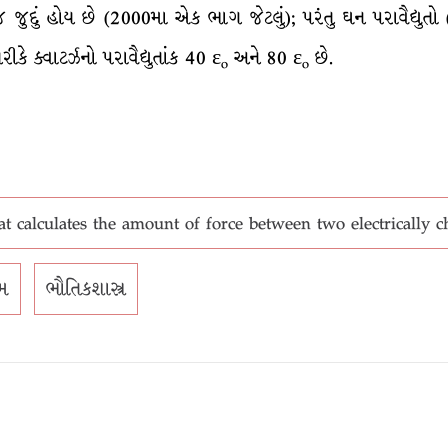
જુદું હોય છે (2000મા એક ભાગ જેટલું); પરંતુ ઘન પરાવૈદ્યુતો (so
કે ક્વાટર્ઝનો પરાવૈદ્યુતાંક 40 ε
અને 80 ε
છે.
o
o
 calculates the amount of force between two electrically cha
યમ
ભૌતિકશાસ્ત્ર