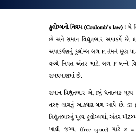
કુલોમ્બનો નિયમ
(Coulomb’s law) :
બે વ
છે અને સમાન વિદ્યુતભાર અપાકર્ષે છે. પ્રા
અપાકર્ષણનું કુલોમ્બ બળ F, તેમને છૂટા પાડ
વચ્ચે નિયત અંતર માટે, બળ F બન્ને વિ
સમપ્રમાણમાં છે.
સમાન વિદ્યુતભાર એ, Fનું ધનાત્મક મૂલ્
તરફ લાગતું આકર્ષણ-બળ આપે છે. SI (S
વિદ્યુતભારનું મૂલ્ય કુલોમ્બમાં, અંતર મીટરમ
ખાલી જગ્યા (free space) માટે ε =