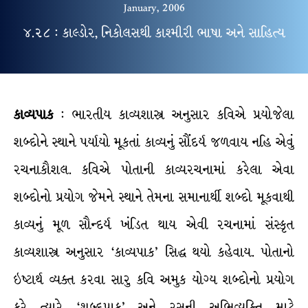
January, 2006
૪.૨૮ : કાલ્ડોર, નિકોલસથી કાશ્મીરી ભાષા અને સાહિત્ય
કાવ્યપાક
: ભારતીય કાવ્યશાસ્ત્ર અનુસાર કવિએ પ્રયોજેલા
શબ્દોને સ્થાને પર્યાયો મૂકતાં કાવ્યનું સૌંદર્ય જળવાય નહિ એવું
રચનાકૌશલ. કવિએ પોતાની કાવ્યરચનામાં કરેલા એવા
શબ્દોનો પ્રયોગ જેમને સ્થાને તેમના સમાનાર્થી શબ્દો મૂકવાથી
કાવ્યનું મૂળ સૌન્દર્ય ખંડિત થાય એવી રચનામાં સંસ્કૃત
કાવ્યશાસ્ત્ર અનુસાર ‘કાવ્યપાક’ સિદ્ધ થયો કહેવાય. પોતાનો
ઇષ્ટાર્થ વ્યક્ત કરવા સારુ કવિ અમુક યોગ્ય શબ્દોનો પ્રયોગ
કરે ત્યારે ‘શબ્દપાક’ અને રસની અભિવ્યક્તિ માટે