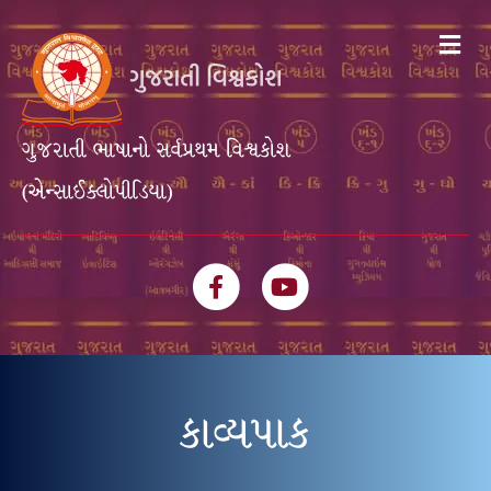
Me
ગુજરાતી ભાષાનો સર્વપ્રથમ વિશ્વકોશ
(એન્સાઈક્લોપીડિયા)
Facebook
Youtube
કાવ્યપાક