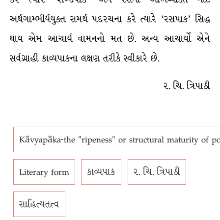
અર્થગામ્ભીર્યયુક્ત સમર્થ પદરચના કરે ત્યારે ‘રસપાક’ સિદ્ધ
થાય એમ આચાર્ય વામનનો મત છે. અન્ય આચાર્યો એને
સર્વગ્રાહી કાવ્યપાકના લક્ષણ તરીકે સ્વીકારે છે.
ર. ચિ. ત્રિપાઠી
Kāvyapāka-the "ripeness" or structural maturity of po
Literary form
કાવ્યપાક
ર. ચિ. ત્રિપાઠી
સાહિત્યતત્વ