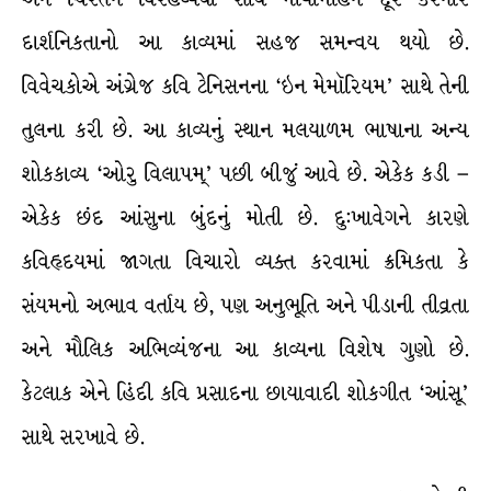
દાર્શનિકતાનો આ કાવ્યમાં સહજ સમન્વય થયો છે.
વિવેચકોએ અંગ્રેજ કવિ ટેનિસનના ‘ઇન મેમૉરિયમ’ સાથે તેની
તુલના કરી છે. આ કાવ્યનું સ્થાન મલયાળમ ભાષાના અન્ય
શોકકાવ્ય ‘ઓરુ વિલાપમ્’ પછી બીજું આવે છે. એકેક કડી –
એકેક છંદ આંસુના બુંદનું મોતી છે. દુ:ખાવેગને કારણે
કવિહૃદયમાં જાગતા વિચારો વ્યક્ત કરવામાં ક્રમિકતા કે
સંયમનો અભાવ વર્તાય છે, પણ અનુભૂતિ અને પીડાની તીવ્રતા
અને મૌલિક અભિવ્યંજના આ કાવ્યના વિશેષ ગુણો છે.
કેટલાક એને હિંદી કવિ પ્રસાદના છાયાવાદી શોકગીત ‘આંસૂ’
સાથે સરખાવે છે.