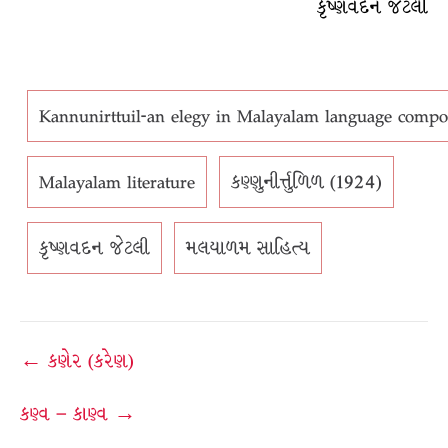
કૃષ્ણવદન જેટલી
Kannunirttuil-an elegy in Malayalam language compos
Malayalam literature
કણ્ણુનીર્ત્તુળિળ (1924)
કૃષ્ણવદન જેટલી
મલયાળમ સાહિત્ય
Post
← કણેર (કરેણ)
navigation
કણ્વ – કાણ્વ →