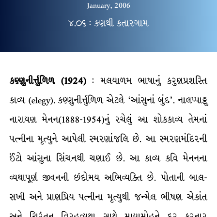
January, 2006
૪.૦૬ : કણથી કતારગામ
કણ્ણુનીર્ત્તુળિળ
(1924)
: મલયાળમ ભાષાનું કરુણપ્રશસ્તિ
કાવ્ય (elegy). કણ્ણુનીર્ત્તુળિળ એટલે ‘આંસુનાં બુંદ’. નાલપ્પાટ્ટુ
નારાયણ મેનન(1888-1954)નું રચેલું આ શોકકાવ્ય તેમનાં
પત્નીના મૃત્યુને આપેલી સ્મરણાંજલિ છે. આ સ્મરણમંદિરની
ઈંટો આંસુના સિંચનથી ચણાઈ છે. આ કાવ્ય કવિ મેનનના
વ્યથાપૂર્ણ જીવનની છંદોમય અભિવ્યક્તિ છે. પોતાની બાલ-
સખી અને પ્રાણપ્રિય પત્નીના મૃત્યુથી જન્મેલ ભીષણ એકાંત
અને ચિરંતન વિરહવ્યથા સાથે માયામોહને દૂર કરનાર