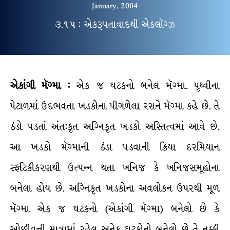
January, 2004
૩.૧૫ : એકરૂપતાવાદથી એકલૉગ્ઝ
એકાંગી મૅગ્મા :
એક જ ઘટકનો બનેલ મૅગ્મા. પૃથ્વીના
પેટાળમાં ઉદભવતા ખડકોના પીગળેલા રસને મૅગ્મા કહે છે. તે
ઠંડો પડતાં અંત:કૃત અગ્નિકૃત ખડકો અસ્તિત્વમાં આવે છે.
આ ખડકો મૅગ્માની ઠંડા પડવાની ક્રિયા દરમિયાન
સ્ફટિકીકરણથી ઉત્પન્ન થતા ખનિજ કે ખનિજસમૂહોના
બનેલા હોય છે. અગ્નિકૃત ખડકોના અવલોકન ઉપરથી મૂળ
મૅગ્મા એક જ ઘટકનો (એકાંગી મૅગ્મા) બનેલો છે કે
ઓછીવત્તી માત્રામાં રહેલ અનેક ઘટકોનો બનેલો છે તે નક્કી