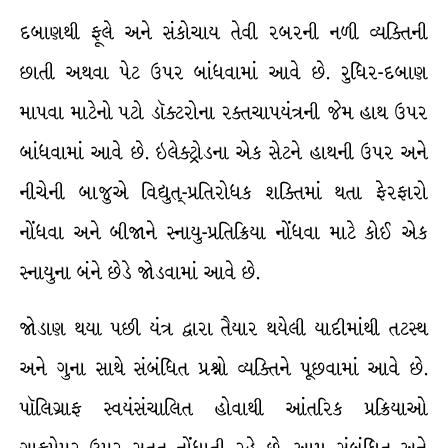
દબાણથી ફૂલે અને સંકોચાય તેવી રબરની નળી વ્યક્તિની
છાતી અથવા પેટ ઉપર બાંધવામાં આવે છે. રુધિર-દબાણ
માપવા માટેનો પટો ડૉક્ટરોના રક્તચાપયંત્રની જેમ હાથ ઉપર
બાંધવામાં આવે છે. ઇલેક્ટ્રોડના એક સેટને હાથની ઉપર અને
નીચેની બાજુએ વિદ્યુત્-પ્રતિરોધક શક્તિમાં થતા ફેરફારો
નોંધવા અને બીજાને સ્નાયુ-પ્રતિક્રિયા નોંધવા માટે કોઈ એક
સ્નાયુના બંને છેડે જોડવામાં આવે છે.
જોડાણ થયા પછી યંત્ર દ્વારા તૈયાર થયેલી યાદીમાંથી તટસ્થ
અને ગુના સાથે સંબંધિત પ્રશ્નો વ્યક્તિને પૂછવામાં આવે છે.
પૉલિગ્રાફ સ્વયંસંચાલિત હોવાથી આંતરિક પ્રક્રિયાઓ