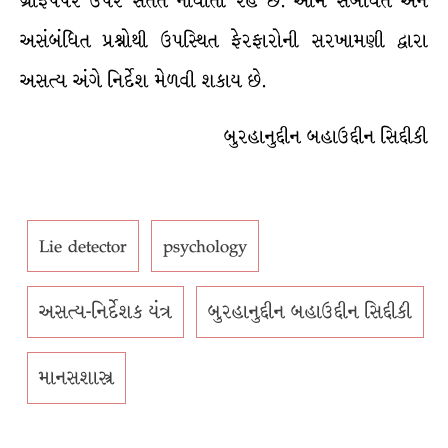
ગ્રાફપેપર ઉપર સતત નોંધાતી રહે છે. આમ સંબંધિત અને
અસંબંધિત પ્રશ્નોથી ઉપસ્થિત ફેરફારોની સરખામણી દ્વારા
અસત્ય અંગે નિર્દેશ મેળવી શકાય છે.
બુરહાનુદ્દીન બહાઉદ્દીન સિદ્દીકી
Lie detector
psychology
અસત્ય-નિર્દેશક યંત્ર
બુરહાનુદ્દીન બહાઉદ્દીન સિદ્દીકી
માનસશાસ્ત્ર