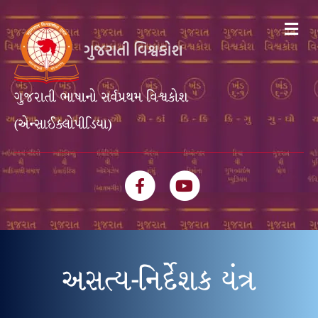
Me
ગુજરાતી ભાષાનો સર્વપ્રથમ વિશ્વકોશ
(એન્સાઈક્લોપીડિયા)
Facebook
Youtube
અસત્ય-નિર્દેશક યંત્ર