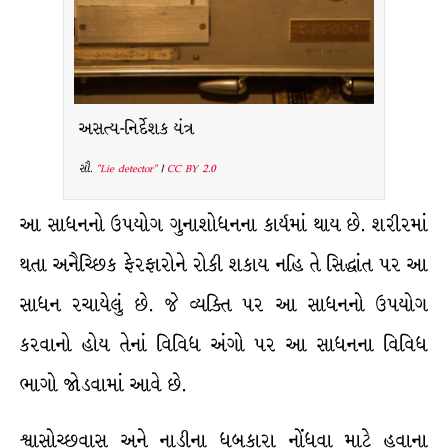
અસત્ય-નિર્દેશક યંત્ર
સૌ.
"Lie detector"
|
CC BY 2.0
આ સાધનનો ઉપયોગ ગુનાશોધનના કાર્યમાં થાય છે. શરીરમાં
થતા અનૈચ્છિક ફેરફારોને રોકી શકાય નહિ તે સિદ્ધાંત પર આ
સાધન રચાયેલું છે. જે વ્યક્તિ પર આ સાધનનો ઉપયોગ
કરવાનો હોય તેનાં વિવિધ અંગો પર આ સાધનના વિવિધ
ભાગો જોડવામાં આવે છે.
શ્વાસોચ્છવાસ અને નાડીના ધબકારા નોંધવા માટે હવાના