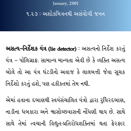
January, 2001
૧.૨૩ : અશોકમિત્રનથી અસંયોગી જનન
અસત્ય
–
નિર્દેશક
યંત્ર
(lie detector)
: અસત્યનો નિર્દેશ કરતું
યંત્ર – પૉલિગ્રાફ. સામાન્ય માન્યતા એવી છે કે વ્યક્તિ અસત્ય
બોલે તો આ યંત્ર ઘંટડીનો અવાજ કે લાલબત્તી જેવા સૂચક
નિર્દેશો કરતું હશે, પણ હકીકતમાં તેમ નથી.
એમાં હવાના દબાણથી સ્વયંસંચાલિત યંત્રો દ્વારા રુધિરદબાણ,
નાડીના ધબકારા અને શ્વાસોચ્છવાસની નોંધણી થાય છે. સાથે
સાથે તેમાં ત્વચાની વિદ્યુત-પ્રતિરોધશક્તિમાં થતા ફેરફાર