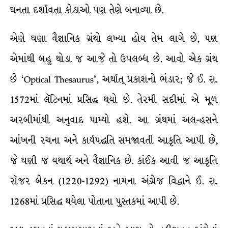
ઘનતા દર્શાવતા કોઠાઓ પણ તેણે બનાવ્યા છે.
એણે ઘણા વૈજ્ઞાનિક ગ્રંથો લખ્યા હોય તેમ લાગે છે, પણ
એમાંથી બહુ થોડા જ આજે તો ઉપલબ્ધ છે. આવો એક ગ્રંથ
છે ‘Optical Thesaurus’, અર્થાત્ પ્રકાશનો ભંડાર; જે ઈ. સ.
1572માં લૅટિનમાં પ્રસિદ્ધ થયો છે. તેરમી સદીમાં એ મૂળ
અરબીમાંથી અનુવાદ પામ્યો હશે. આ ગ્રંથમાં અલ-હસને
આંખની રચના અને કાર્યપદ્ધતિ સમજાવતી આકૃતિ આપી છે,
જે ઘણી જ યથાર્થ અને વૈજ્ઞાનિક છે. કાંઈક આવી જ આકૃતિ
રૉજર બેકન (1220-1292) નામના અંગ્રેજ વિદ્વાને ઈ. સ.
1268માં પ્રસિદ્ધ થયેલા પોતાના પુસ્તકમાં આપી છે.