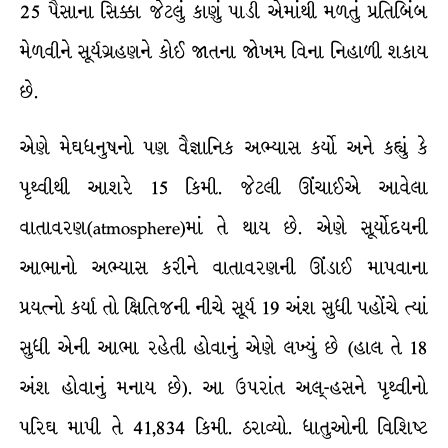
25 પૈસાના સિક્કા જેટલું કાણું પાડી એમાંથી મળતું પ્રતિબિંબ
મેળવીને સૂર્યગ્રહણને કોઈ જાતના જોખમ વિના નિહાળી શકાય
છે.
એણે મેઘધનુષનો પણ વૈજ્ઞાનિક અભ્યાસ કર્યો અને કહ્યું કે
પૃથ્વીથી આશરે 15 કિમી. જેટલી ઊંચાઈએ આવેલા
વાતાવરણ(atmosphere)માં તે થાય છે. એણે સૂર્યોદયની
આભાનો અભ્યાસ કરીને વાતાવરણની ઊંડાઈ માપવાના
પ્રયત્નો કર્યા તો ક્ષિતિજની નીચે સૂર્ય 19 અંશ સુધી પહોંચે ત્યાં
સુધી એની આભા રહેતી હોવાનું એણે લખ્યું છે (હાલ તે 18
અંશ હોવાનું મનાય છે). આ ઉપરાંત અલ્-હસને પૃથ્વીનો
પરિઘ માપી તે 41,834 કિમી. ઠરાવ્યો. ધાતુઓની વિશિષ્ટ