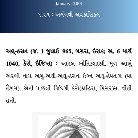
January, 2001
૧.૨૧ : અલંગથી અવકાસિકલ
અલ્-હસન
(જ. 1 જુલાઈ 965, બસરા, ઇરાક; અ. 6 માર્ચ
1040, કેરો, ઇજિપ્ત)
: આરબ ભૌતિકશાસ્ત્રી. મૂળ આખું
અરબી નામ અબુ-અલી-અલ્-હસન ઇબ્ન અલ્-હેયતામ (યા
હૈશમ). એની પાછલી જિંદગી કેરો(કાહિરા, મિસર)માં વીતી
હતી.