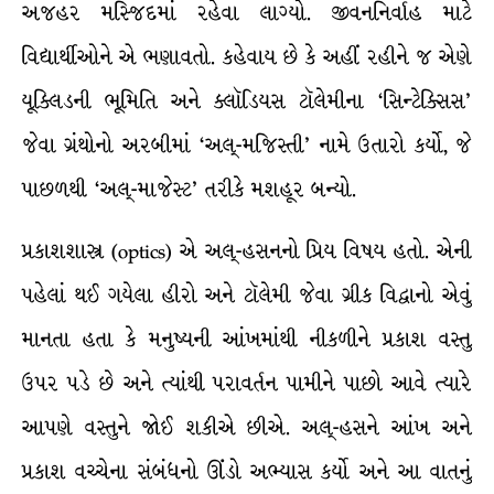
અજહર મસ્જિદમાં રહેવા લાગ્યો. જીવનનિર્વાહ માટે
વિદ્યાર્થીઓને એ ભણાવતો. કહેવાય છે કે અહીં રહીને જ એણે
યૂક્લિડની ભૂમિતિ અને ક્લૉડિયસ ટૉલેમીના ‘સિન્ટેક્સિસ’
જેવા ગ્રંથોનો અરબીમાં ‘અલ્-મજિસ્તી’ નામે ઉતારો કર્યો, જે
પાછળથી ‘અલ્-માજેસ્ટ’ તરીકે મશહૂર બન્યો.
પ્રકાશશાસ્ત્ર (optics) એ અલ્-હસનનો પ્રિય વિષય હતો. એની
પહેલાં થઈ ગયેલા હીરો અને ટૉલેમી જેવા ગ્રીક વિદ્વાનો એવું
માનતા હતા કે મનુષ્યની આંખમાંથી નીકળીને પ્રકાશ વસ્તુ
ઉપર પડે છે અને ત્યાંથી પરાવર્તન પામીને પાછો આવે ત્યારે
આપણે વસ્તુને જોઈ શકીએ છીએ. અલ્-હસને આંખ અને
પ્રકાશ વચ્ચેના સંબંધનો ઊંડો અભ્યાસ કર્યો અને આ વાતનું