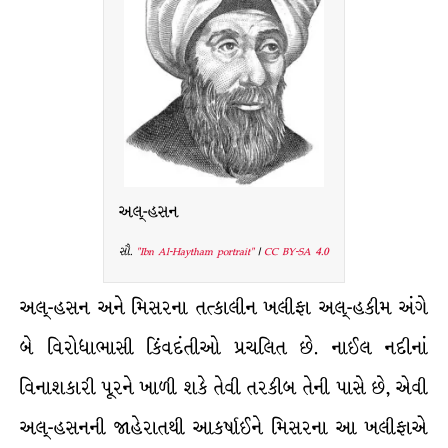
અલ્-હસન
સૌ.
"Ibn Al-Haytham portrait"
|
CC BY-SA 4.0
અલ્-હસન અને મિસરના તત્કાલીન ખલીફા અલ્-હકીમ અંગે
બે વિરોધાભાસી કિંવદંતીઓ પ્રચલિત છે. નાઈલ નદીનાં
વિનાશકારી પૂરને ખાળી શકે તેવી તરકીબ તેની પાસે છે, એવી
અલ્-હસનની જાહેરાતથી આકર્ષાઈને મિસરના આ ખલીફાએ