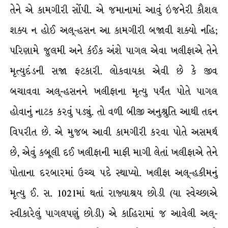
તેને એ કામગીરી સોંપી. એ જમાનામાં આવું ઇજનેરી કૌશલ
શક્ય ન હોઈ અલ્-હસન આ કામગીરી બજાવી શક્યો નહિ;
પરિણામે જુલમી અને કંઈક અંશે પાગલ એવા ખલીફાએ તેને
મૃત્યુદંડની સજા ફટકારી. લોકવાયકા એવી છે કે જીવ
બચાવવા અલ્-હસનને ખલીફાના મૃત્યુ પર્યંત પોતે પાગલ
હોવાનું નાટક કરવું પડ્યું. તો વળી બીજી અનુશ્રુતિ આથી તદ્દન
વિપરીત છે. એ મુજબ આવી કામગીરી કરવા પોતે અસમર્થ
છે, એવું કબૂલી દઈ ખલીફાની માફી માગી લેતાં ખલીફાએ તેને
પોતાના દરબારમાં ઉચ્ચ પદે સ્થાપ્યો. ખલીફા અલ્-હકીમનું
મૃત્યુ ઈ. સ. 1021માં થતાં રાજ્યાશ્રય છોડી (યા સ્વેચ્છાએ
સ્વીકારેલું પાગલપણું છોડી) એ કાહિરામાં જ આવેલી અલ્-