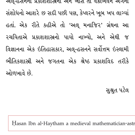
અલ્-હસનનાં પ્રકાશશાસ્ત્રનાં અને ખાસ તો વક્રીભવન અંગેનાં
સંશોધનો આશરે છ સદી પછી પણ, કેપ્લરને ખૂબ ખપ લાગ્યાં
હતાં. એક રીતે કહીએ તો ‘અલ્ મનાજિર’ ગ્રંથના આ
રચયિતાએ પ્રકાશશાસ્ત્રનો પાયો નાખ્યો, અને એથી જ
વિજ્ઞાનના એક ઇતિહાસકાર, અલ્-હસનને સર્વોત્તમ ઇસ્લામી
ભૌતિકશાસ્ત્રી અને જગતના એક શ્રેષ્ઠ પ્રકાશવિદ તરીકે
ઓળખાવે છે.
સુશ્રુત પટેલ
Ḥasan Ibn al-Haytham a medieval mathematician-astr