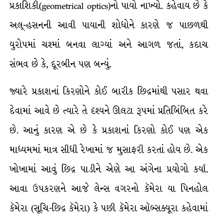
પ્રકાશિકી(geometrical optics)નો પાયો નાખ્યો. કહેવાય છે કે
અલ્-હસનની આવી પાયાની શોધોને કારણે જ પાછળથી
યુરોપમાં ચશ્માં બનવા લાગ્યાં અને આગળ જતાં, કદાચ
સંભવ છે કે, દૂરબીન પણ બન્યું.
જ્યારે પ્રકાશનાં કિરણોને કોઈ બારીક છિદ્રમાંથી પસાર થવા
દેવામાં આવે છે ત્યારે તે દૃશ્યને ઊલટા રૂપમાં પ્રતિબિંબિત કરે
છે. આનું કારણ એ છે કે પ્રકાશનાં કિરણો કોઈ પણ એક
માધ્યમમાં માત્ર સીધી રેખામાં જ મુસાફરી કરતાં હોય છે. એક
ખોખામાં આવું છિદ્ર પાડીને એણે આ અંગેના પ્રયોગો કર્યા.
આવા ઉપકરણને આજે લેન્સ વગરનો કૅમેરા યા પિનહોલ
કૅમેરા (સૂચિ-છિદ્ર કૅમેરા) કે પછી કૅમેરા ઑબ્સક્યૂરા કહેવામાં