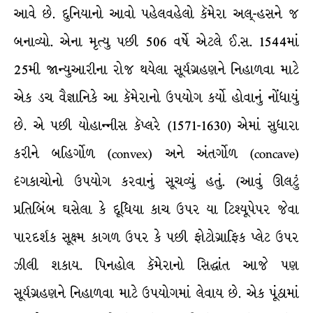
આવે છે. દુનિયાનો આવો પહેલવહેલો કૅમેરા અલ્-હસને જ
બનાવ્યો. એના મૃત્યુ પછી 506 વર્ષે એટલે ઈ.સ. 1544માં
25મી જાન્યુઆરીના રોજ થયેલા સૂર્યગ્રહણને નિહાળવા માટે
એક ડચ વૈજ્ઞાનિકે આ કૅમેરાનો ઉપયોગ કર્યો હોવાનું નોંધાયું
છે. એ પછી યોહાન્નીસ કૅપ્લરે (1571-1630) એમાં સુધારા
કરીને બહિર્ગોળ (convex) અને અંતર્ગોળ (concave)
દૃગકાચોનો ઉપયોગ કરવાનું સૂચવ્યું હતું. (આવું ઊલટું
પ્રતિબિંબ ઘસેલા કે દૂધિયા કાચ ઉપર યા ટિશ્યૂપેપર જેવા
પારદર્શક સૂક્ષ્મ કાગળ ઉપર કે પછી ફોટોગ્રાફિક પ્લેટ ઉપર
ઝીલી શકાય. પિનહોલ કૅમેરાનો સિદ્ધાંત આજે પણ
સૂર્યગ્રહણને નિહાળવા માટે ઉપયોગમાં લેવાય છે. એક પૂંઠામાં