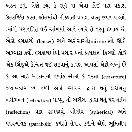
ખંડન કર્યું. એણે કહ્યું કે સૂર્ય યા એવા કોઈ પણ પ્રકાશ
ઉત્સર્જિત કરતા સ્રોતમાંથી નીકળતો પ્રકાશ વસ્તુ ઉપર પડતાં,
ત્યાંથી પરાવર્તિત થઈ આંખમાં આવે ત્યારે તે વસ્તુ દેખાય છે.
એણે દૃગકાચો (lenses) અને અરીસાઓ(mirrors)નો ઊંડો
અભ્યાસ કર્યો. દૃગકાચમાંથી પસાર થતાં પ્રકાશનાં કિરણો કોઈ
એક બિંદુએ કેન્દ્રિત થઈ શકવાનું કારણ આપતાં એણે લખ્યું છે
કે આ માટે દૃગકાચનો વળાંક એટલે કે વક્રતા (curvature)
જવાબદાર છે. વળી એણે દૃગકાચ દ્વારા થતું પ્રકાશનું
વક્રીભવન (refraction) માપ્યું, તો અરીસા દ્વારા થતું પરાવર્તન
(reflection) પણ સમજાયું. ગોલીય (spherical) અને
પરવલયિક (parabolic) દર્પણો તૈયાર કરીને એણે ભૂમિતીય